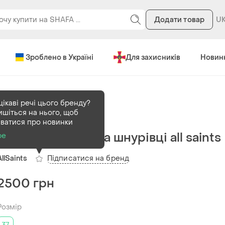
Додати товар
Зроблено в Україні
Для захисників
Новин
цікаві речі цього бренду?
ишіться на нього, щоб
В наявності
1 шт
аватися про новинки
Шкіряні чобітки на шнурівці all saints
ре
Підписатися на бренд
AllSaints
2500 грн
Розмір