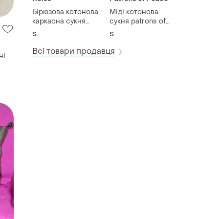
Бірюзова котонова
Міді котонова
каркасна сукня
сукня patrons of
reiss, uk 10, usa 6
peace, size s, made
S
S
in india
Всі товари продавця
ні