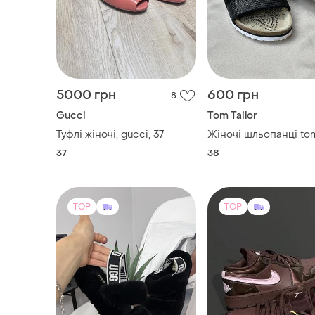
5000 грн
600 грн
8
Gucci
Tom Tailor
Туфлі жіночі, gucci, 37
Жіночі шльопанці tom
37
38
TOP
TOP