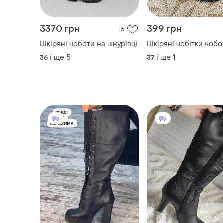
3370 грн
399 грн
5
Шкіряні чоботи на шнурівці
Шкіряні чобітки чобо
і ще
5
і ще
1
36
37