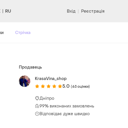
RU
Вхід
|
Реєстрація
ки
Стрічка
Продавець
KrasaVina_shop
5.0
(63 оцінки)
Дніпро
99% виконаних замовлень
Відповідає дуже швидко