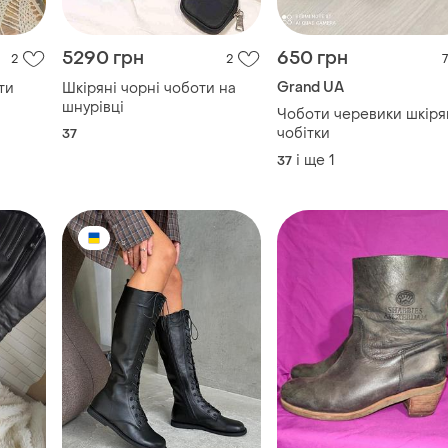
5290 грн
650 грн
2
2
7
Grand UA
ти
Шкіряні чорні чоботи на
шнурівці
Чоботи черевики шкіря
чобітки
37
і ще
1
37