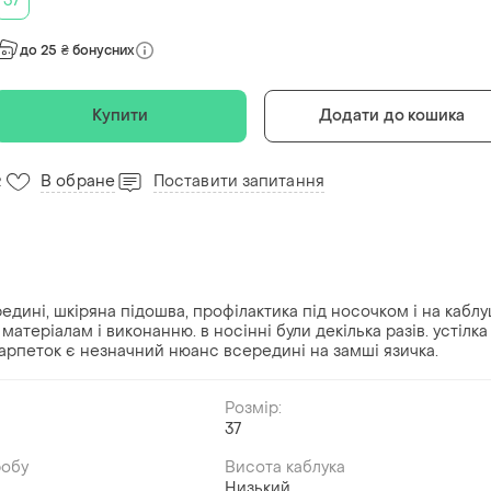
37
до 25 ₴ бонусних
Купити
Додати до кошика
В обране
Поставити запитання
2
едині, шкіряна підошва, профілактика під носочком і на каблуц
матеріалам і виконанню. в носінні були декілька разів. устілка
карпеток є незначний нюанс всередині на замші язичка.
Розмір:
й
37
робу
Висота каблука
Низький