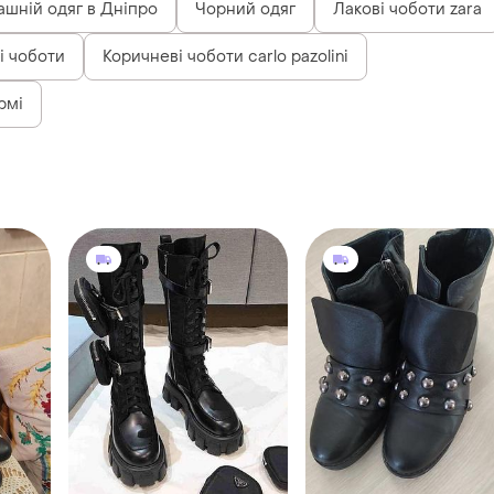
шній одяг в Дніпро
Чорний одяг
Лакові чоботи zara
і чоботи
Коричневі чоботи carlo pazolini
рмі