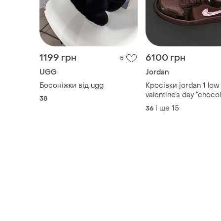
1199 грн
6100 грн
5
UGG
Jordan
Босоніжки від ugg
Кросівки jordan 1 low
valentine’s day “chocol
38
і ще
15
36