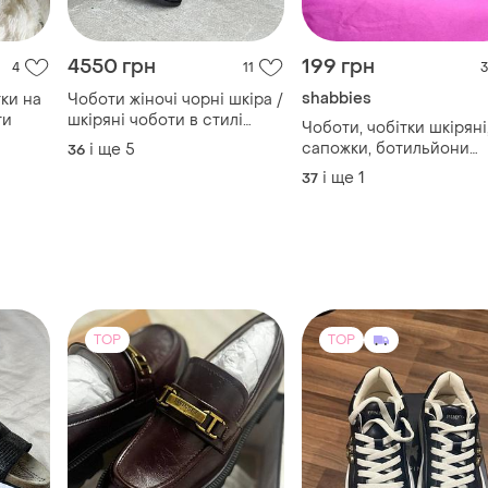
4550 грн
199 грн
4
11
3
shabbies
тки на
Чоботи жіночі чорні шкіра /
ти
шкіряні чоботи в стилі
Чоботи, чобітки шкіряні
barefoot / демісезонні
сапожки, ботильйони
і ще
5
36
чоботи на шнурівці /
жіночі
і ще
1
37
зимові чоботи на шнурівці
TOP
TOP