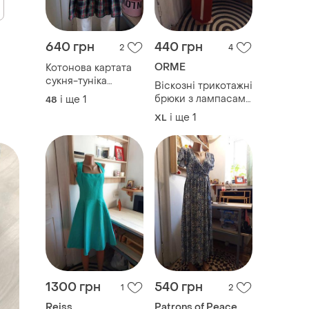
640 грн
440 грн
2
4
ORME
Котонова картата
сукня-туніка
Віскозні трикотажні
dr.martens, xl
брюки з лампасами
і ще
1
48
на резинці first
і ще
1
XL
orme, made in
turkey, size 3
1300 грн
540 грн
1
2
Reiss
Patrons of Peace