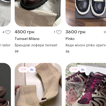
4500 грн
3600 грн
4
1
0
Twinset Milano
Pinko
 tailor
Брендові лофери twinset
Кеди жіночі pinko оригі
39
36
TOP
TOP