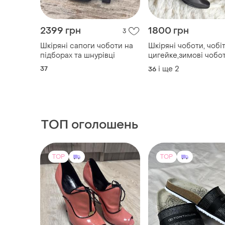
2399 грн
1800 грн
3
Шкіряні сапоги чоботи на
Шкіряні чоботи, чобі
підборах та шнурівці
цигейке,зимові чобо
37
і ще
2
36
ТОП оголошень
TOP
TOP