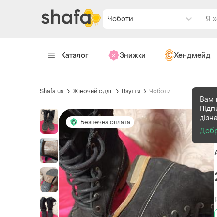
Чоботи
Каталог
Знижки
Хендмейд
Shafa.ua
Жіночий одяг
Взуття
Чоботи
Вам 
Підп
дізн
Безпечна оплата
Доб