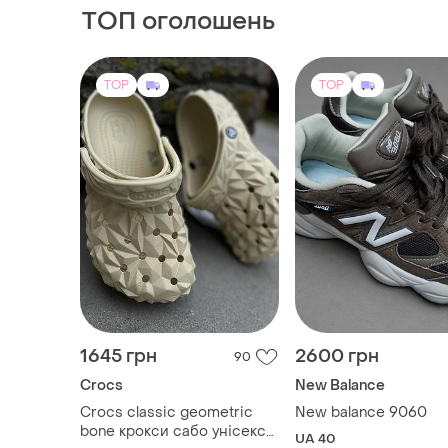
ТОП оголошень
TOP
TOP
1645 грн
2600 грн
90
Crocs
New Balance
Crocs classic geometric
New balance 9060
bone крокси сабо унісекс
UA 40