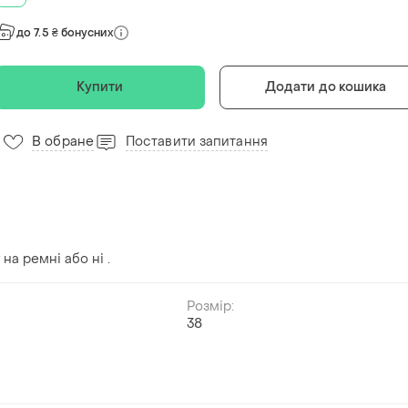
до 7.5 ₴ бонусних
Купити
Додати до кошика
В обране
Поставити запитання
на ремні або ні .
Розмір:
й
38