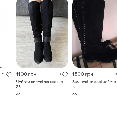
1100 грн
1500 грн
11
1
3
Чоботи високі замшеві р.
Замшеві зимові чоботи
38
р
38
38