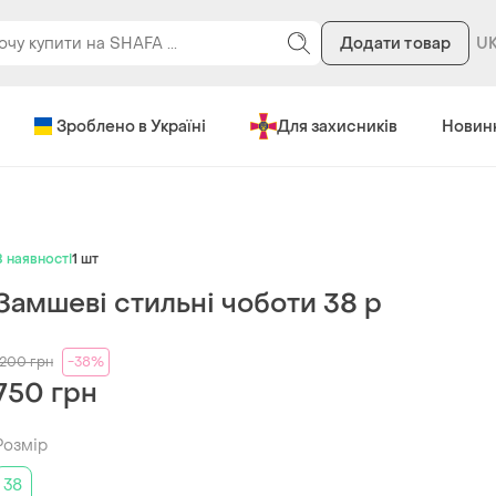
Додати товар
Зроблено в Україні
Для захисників
Новин
В наявності
1 шт
Замшеві стильні чоботи 38 р
1200
грн
-38%
750 грн
Розмір
38