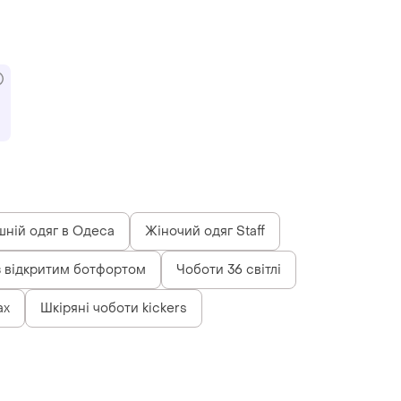
ній одяг в Одеса
Жіночий одяг Staff
з відкритим ботфортом
Чоботи 36 світлі
ах
Шкіряні чоботи kickers