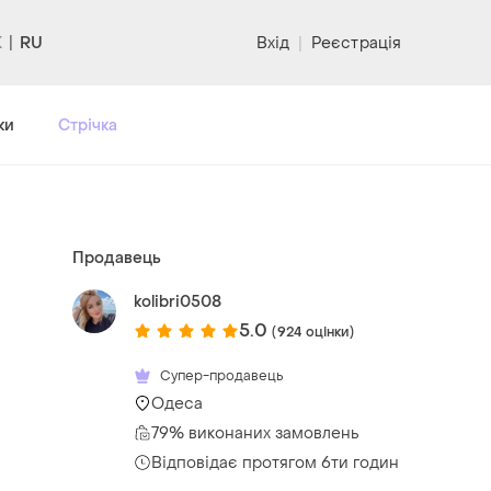
RU
Вхід
|
Реєстрація
ки
Стрічка
Продавець
kolibri0508
5.0
(924 оцінки)
Супер-продавець
Одеса
79% виконаних замовлень
Відповідає протягом 6ти годин