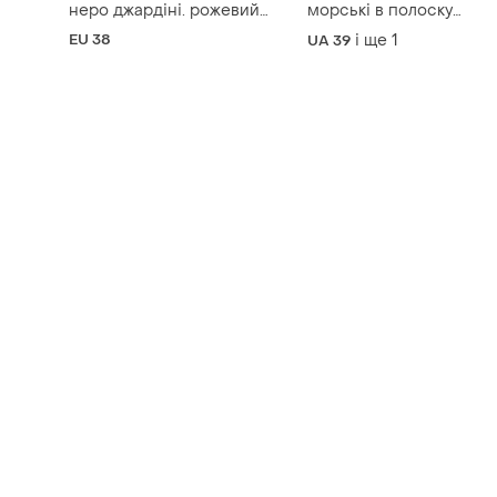
неро джардіні. рожевий
морські в полоску
повернувся в моду!
гостроносі мюлі
EU 38
і ще
1
UA 39