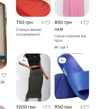
750 грн
850 грн
0
3
H&M
Стильні великі
сонцезахисні
Сукня сорочка від
окуляри
h&m
і ще
1
M
 38
1200 грн
950 грн
1
2