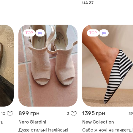
574
UA 37
TOP
TOP
899 грн
1395 грн
10
3
39
Nero Giardini
New Collection
rs
Дуже стильні італійські
Сабо жіночі на танкетці