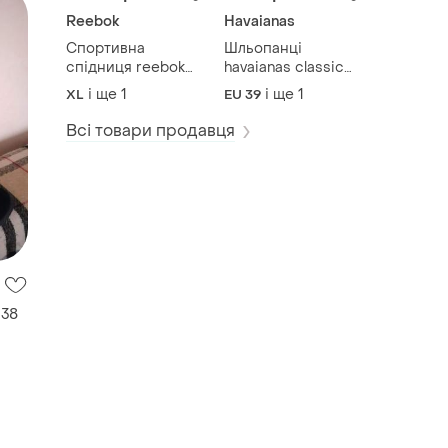
Reebok
Havaianas
Спортивна
Шльопанці
спідниця reebok
havaianas classic
.оргигінал на
slides
і ще
1
і ще
1
XL
EU 39
дівчинку з
формами
Всі товари продавця
 38