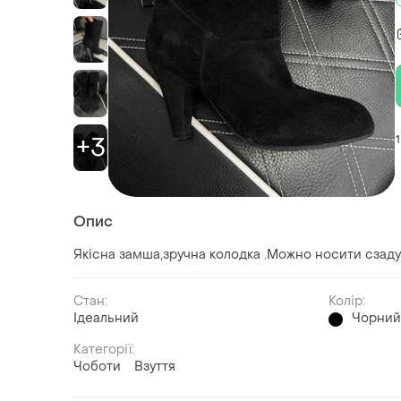
+3
1
Опис
Якісна замша,зручна колодка .Можно носити сзаду 
Стан:
Колір:
Ідеальний
Чорни
Категорії:
Чоботи
Взуття