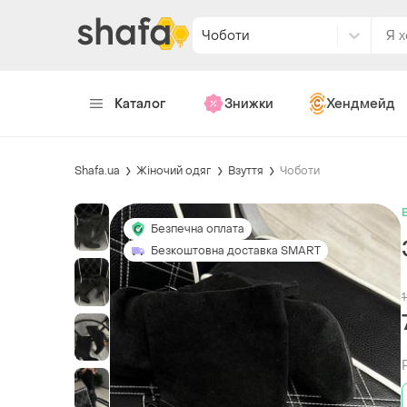
Чоботи
Каталог
Знижки
Хендмейд
Shafa.ua
Жіночий одяг
Взуття
Чоботи
Безпечна оплата
Безкоштовна доставка SMART