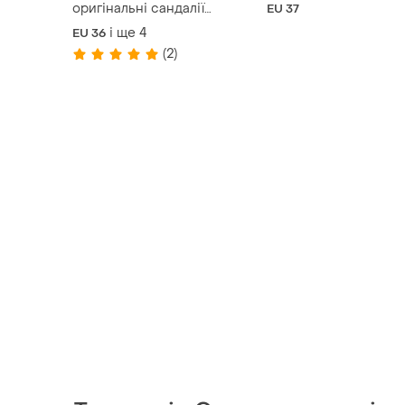
оригінальні сандалії
EU 37
рожевого кольору
і ще
4
EU 36
(2)