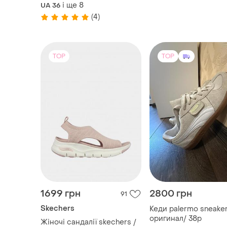
crocs classic geometric
і ще
8
UA 36
bone
(4)
TOP
TOP
1699 грн
2800 грн
91
Skechers
Кеди palermo sneake
оригинал/ 38р
Жіночі сандалії skechers /