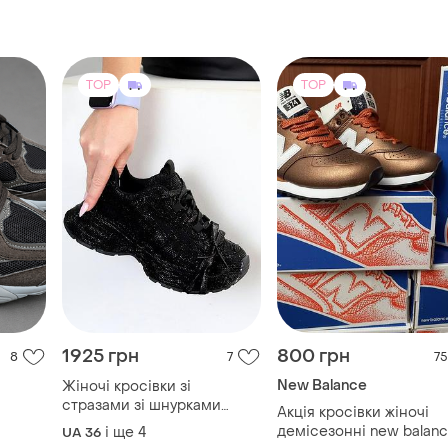
TOP
TOP
1925 грн
800 грн
8
7
75
New Balance
Жіночі кросівки зі
стразами зі шнурками
Акція кросівки жіночі
зверху чорні
демісезонні new balan
і ще
4
UA 36