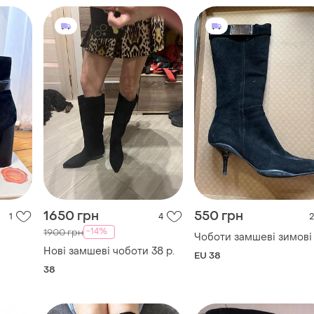
1650 грн
550 грн
1
4
2
-14%
1900 грн
Чоботи замшеві зимові
Нові замшеві чоботи 38 р.
EU 38
38