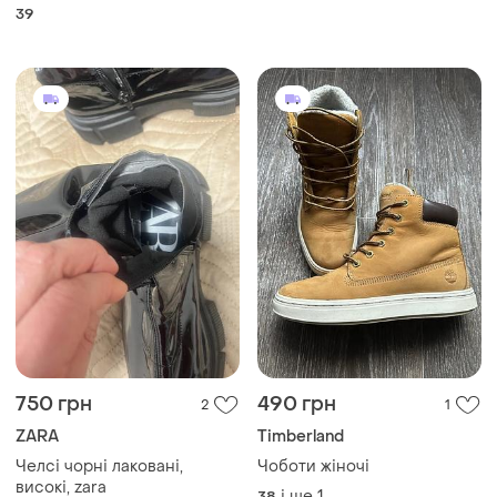
розмір 38-39
39
750 грн
490 грн
2
1
ZARA
Timberland
Челсі чорні лаковані,
Чоботи жіночі
високі, zara
і ще
1
38