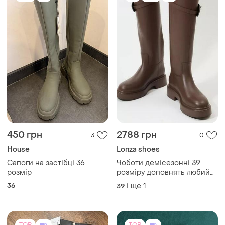
450 грн
2788 грн
3
0
House
Lonza shoes
Сапоги на застібці 36
Чоботи демісезонні 39
розмір
розміру доповнять любий
образ
36
і ще
1
39
TOP
TOP