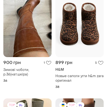
900 грн
899 грн
1
5
H&M
Зимові чоботи,
р.36(нат.шкіра)
Новые сапоги угги h&m zara
оригинал
36
38
TOP
TOP