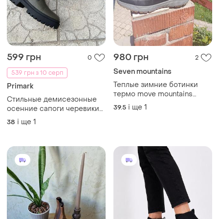
599 грн
980 грн
0
2
Seven mountains
539 грн з 10 серп
Теплые зимние ботинки
Primark
термо move mountains
Стильные демисезонные
(протекс), р. 40, стелька 26
і ще
1
39.5
осенние сапоги черевики
см
ботинки чоботи челси
і ще
1
38
primark 38p