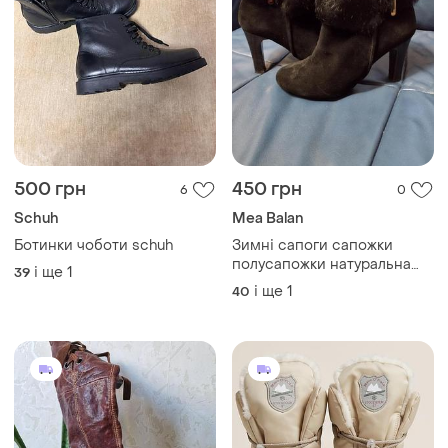
500 грн
450 грн
6
0
Schuh
Mea Balan
Ботинки чоботи schuh
Зимні сапоги сапожки
полусапожки натуральна
і ще
1
39
замша
і ще
1
40