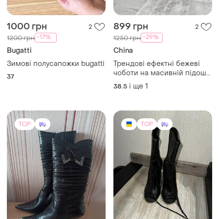
1000 грн
899 грн
2
2
-17%
-29%
1200 грн
1250 грн
Bugatti
China
Зимові полусапожки bugatti
Трендові ефектні бежеві
чоботи на масивній підошві
37
39 розмір
і ще
1
38.5
TOP
TOP