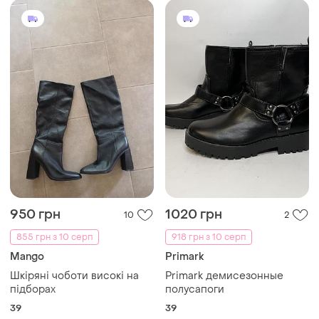
950 грн
1020 грн
10
2
855 грн з 10 серп
918 грн з 10 серп
Mango
Primark
Шкіряні чоботи високі на
Primark демисезонные
підборах
полусапоги
39
39