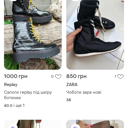
1000 грн
850 грн
0
1
Replay
ZARA
Сапоги replay під шкіру
Чоботи зара нові
ботинки
38
і ще
1
40.5