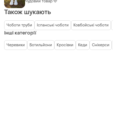
Чудовий товар 🩵
Також шукають
Чоботи труби
Іспанські чоботи
Ковбойські чоботи
М
Інші категорії
Черевики
Ботильйони
Кросівки
Кеди
Снікерси
У