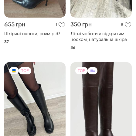
655 грн
350 грн
1
8
Шкіряні сапоги, розмір 37.
Літні чоботи з відкритим
носком, натуральна шкіра
37
36
TOP
TOP