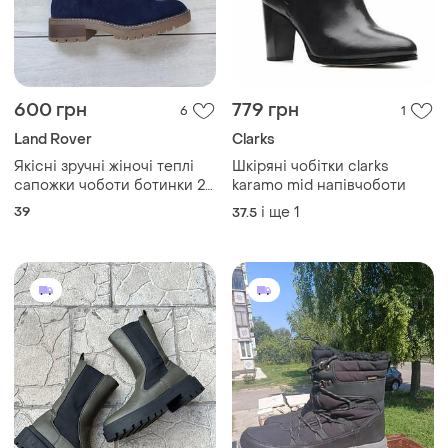
600 грн
779 грн
6
1
Land Rover
Clarks
Якісні зручні жіночі теплі
Шкіряні чобітки clarks
сапожки чоботи ботинки 25
karamo mid напівчоботи
см 39 р
39
і ще
1
37.5