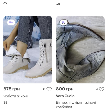
39
38
875 грн
800 грн
0
3
Vero Cuoio
Чоботи жіночі
Вінтажні шкіряні жіночі
35
ковбойки