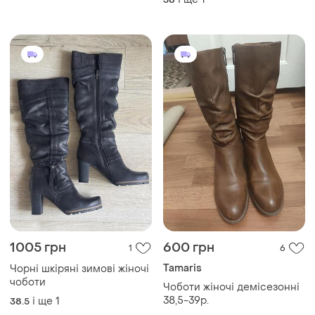
1005 грн
600 грн
1
6
Tamaris
Чорні шкіряні зимові жіночі
чоботи
Чоботи жіночі демісезонні
38,5-39р.
і ще
1
38.5