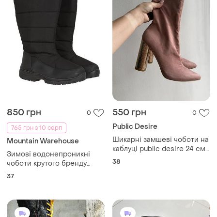
850 грн
550 грн
0
0
Public Desire
765 грн з 10 серп
Шикарні замшеві чоботи на
Mountain Warehouse
каблуці public desire 24 см
Зимові водонепроникні
38р
38
чоботи крутого бренду
mountain warehouse 37
37
розміру