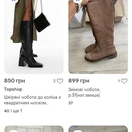
850 грн
899 грн
2
1
Topshop
Зимові чоботи,
р.37(нат.замша)
Шкіряні чоботи до коліна з
квадратним носком
37
topshop
і ще
1
40