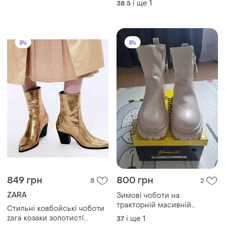
і ще
1
38.5
849 грн
800 грн
8
2
ZARA
Зимові чоботи на
тракторній масивній
Стильні ковбойські чоботи
подошві
zara козаки золотисті
і ще
1
37