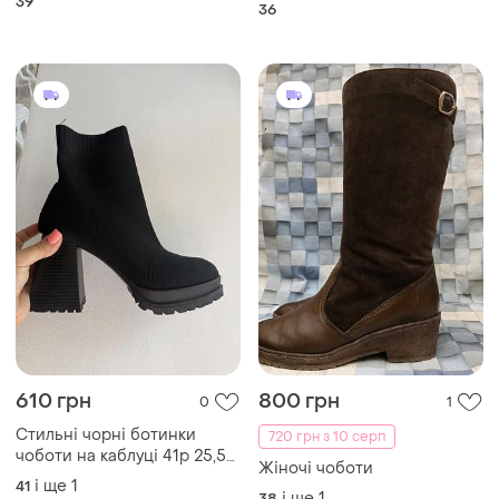
39
36
610 грн
800 грн
0
1
Стильні чорні ботинки
720 грн з 10 серп
чоботи на каблуці 41р 25,5
Жіночі чоботи
см
і ще
1
41
і ще
1
38