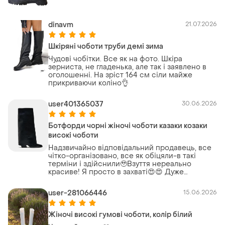
dinavm
21.07.2026
Шкіряні чоботи труби демі зима
Чудові чобітки. Все як на фото. Шкіра
зерниста, не гладенька, але так і заявлено в
оголошенні. На зріст 164 см сіли майже
прикриваючи коліно👌
user401365037
30.06.2026
Ботфорди чорні жіночі чоботи казаки козаки
високі чоботи
Надзвичайно відповідальний продавець, все
чітко-організовано, все як обіцяли-в такі
терміни і здійснили🥹Взуття нереально
красиве! Я просто в захваті😍😍 Дуже
рекомендую!!!
user-281066446
15.06.2026
Жіночі високі гумові чоботи, колір білий