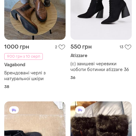
1000 грн
550 грн
2
13
Atizzare
900 грн з 10 серп
(с) замшеві черевики
Vagabond
чоботи ботинки atizzare 36
Брендовані черлі з
36
натуральної шкіри
38