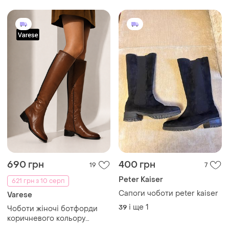
690 грн
400 грн
19
7
Peter Kaiser
621 грн з 10 серп
Сапоги чоботи peter kaiser
Varese
і ще
1
39
Чоботи жіночі ботфорди
коричневого кольору
шкіряні від бренду varese