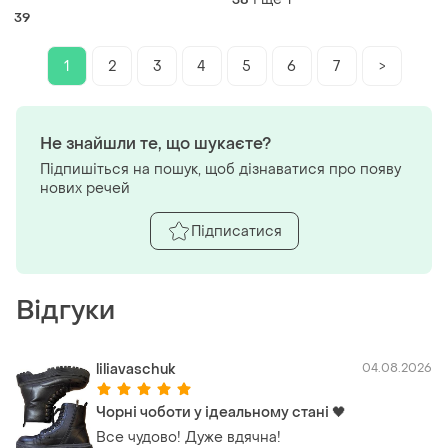
39
1
2
3
4
5
6
7
>
Не знайшли те, що шукаєте?
Підпишіться на пошук, щоб дізнаватися про появу
нових речей
Підписатися
Відгуки
liliavaschuk
04.08.2026
Чорні чоботи у ідеальному стані 🖤
Все чудово! Дуже вдячна!