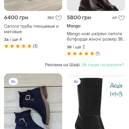
6400 грн
5800 грн
380
69
Mango
Сапоги трубы глянцевые и
матовые
Mango нові шкіряні сапоги
ботфорди жіночі розмір 38,
і ще
4
36
39 іспанія
(3)
і ще
2
38
(1)
Реклама на Шафі.
Як сюди потрапити?