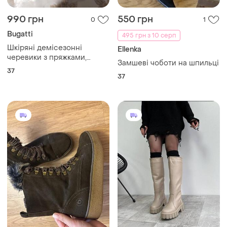
990 грн
550 грн
0
1
Bugatti
495 грн з 10 серп
Шкіряні демісезонні
Ellenka
черевики з пряжками,
Замшеві чоботи на шпильці
розмір 37 від bugatti
37
37