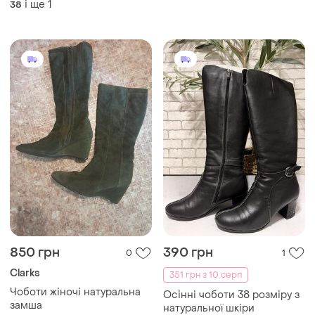
і ще
1
38
38
850 грн
390 грн
0
1
Clarks
351 грн з 10 серп
Чоботи жіночі натуральна
Осінні чоботи 38 розміру з
замша
натуральної шкіри