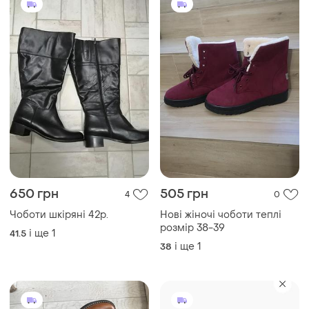
650 грн
505 грн
4
0
Чоботи шкіряні 42р.
Нові жіночі чоботи теплі
розмір 38-39
і ще
1
41.5
і ще
1
38