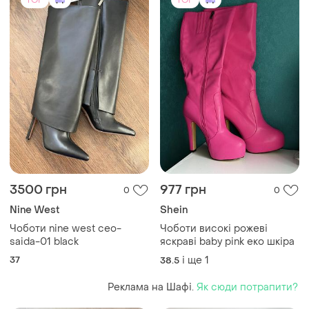
3500 грн
977 грн
0
0
Nine West
Shein
Чоботи nine west ceo-
Чоботи високі рожеві
saida-01 black
яскраві baby pink еко шкіра
37
і ще
1
38.5
Реклама на Шафі.
Як сюди потрапити?