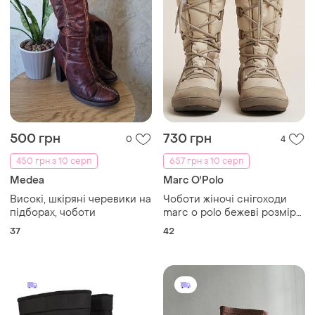
500 грн
730 грн
0
4
450 грн з 10 серп
657 грн з 10 серп
Medea
Marc O'Polo
Високі, шкіряні черевики на
Чоботи жіночі снігоходи
підборах, чоботи
marc o polo бежеві розмір
42
37
42