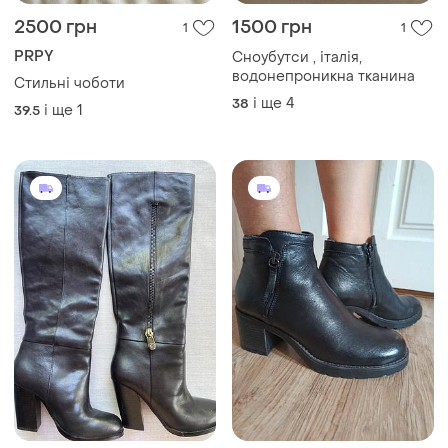
і ще
1
39.5
2500 грн
2000 грн
0
0
GUESS
Marko
Сапоги кожаные высокие
Чобітки шкіряні осінні 39
guess, демисезон, 36
і ще
1
38.5