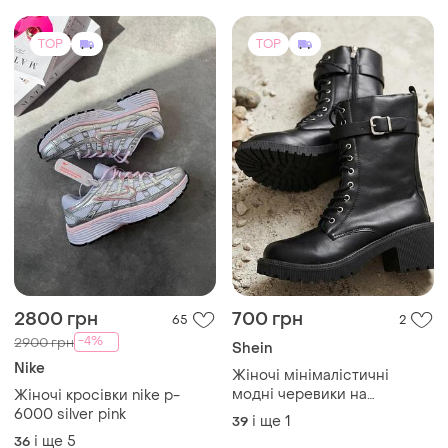
2800 грн
700 грн
65
2
-4%
2900 грн
Shein
Nike
Жіночі мінімалістичні
модні черевики на
Жіночі кросівки nike p-
масивному підборі від
6000 silver pink
і ще
1
39
бренду shein
і ще
5
36
(1)
TOP
TOP