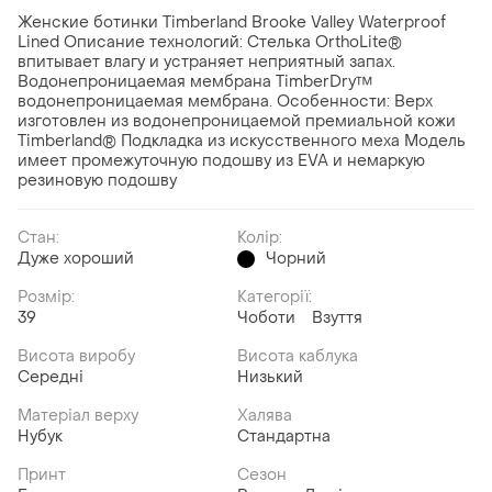
Женские ботинки Timberland Brooke Valley Waterproof
Lined Описание технологий: Стелька OrthoLite®
впитывает влагу и устраняет неприятный запах.
Водонепроницаемая мембрана TimberDry™
водонепроницаемая мембрана. Особенности: Верх
изготовлен из водонепроницаемой премиальной кожи
Timberland® Подкладка из искусственного меха Модель
имеет промежуточную подошву из EVA и немаркую
резиновую подошву
Стан:
Колір:
Дуже хороший
Чорний
Розмір:
Категорії:
39
Чоботи
Взуття
Висота виробу
Висота каблука
Середні
Низький
Матеріал верху
Халява
Нубук
Стандартна
Принт
Сезон