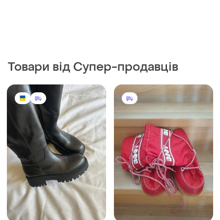
Товари від Супер-продавців
2500 грн
1500 грн
1
1
PRPY
Cноубутси , італія,
водонепроникна тканина
Стильні чоботи
і ще
4
38