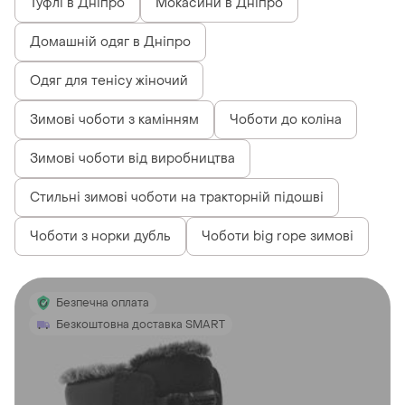
Туфлі в Дніпро
Мокасини в Дніпро
Домашній одяг в Дніпро
Одяг для тенісу жіночий
Зимові чоботи з камінням
Чоботи до коліна
Зимові чоботи від виробництва
Стильні зимові чоботи на тракторній підошві
Чоботи з норки дубль
Чоботи big rope зимові
Безпечна оплата
Безкоштовна доставка SMART