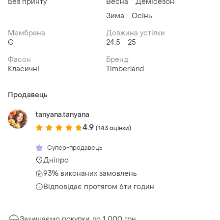
Без принту
Весна
Демісезон
Зима
Осінь
Мембрана
Довжина устілки
Є
24,5
25
Фасон
Бренд:
Класичні
Timberland
Продавець
tanyana.tanyana
4.9
(143 оцінки)
Супер-продавець
Дніпро
93% виконаних замовлень
Відповідає протягом 6ти годин
Захищаємо покупки до 1 000 грн