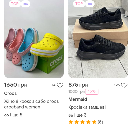
1650 грн
875 грн
14
123
-15%
1020 грн
Crocs
Mermaid
Жіночі крокси сабо crocs
crocband women
Кросівки замшеві
і ще
5
36
і ще
3
36
(5)
TOP
TOP