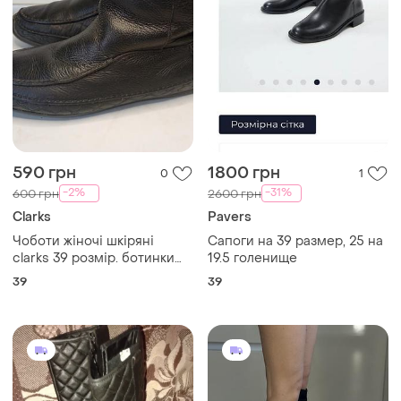
590 грн
1800 грн
0
1
-2%
-31%
600 грн
2600 грн
Clarks
Pavers
Чоботи жіночі шкіряні
Сапоги на 39 размер, 25 на
clarks 39 розмір. ботинки
19.5 голенище
женские кожаные clarks 39
39
39
размер