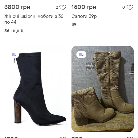
1300 грн
580 грн
0
0
-7%
1390 грн
Чоботи на каблучку зі
Desiree
штучної замші
Стрейчеві жіночі сапоги
37
ботільони 25,5, демі