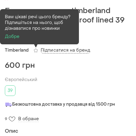
Ботинки и сапоги timberland
Вам цікаві речі цього бренду?
brooke valley waterproof lined 39
Підпишіться на нього, щоб
размер
дізнаватися про новинки
Добре
(1)
Підписатися на бренд
Timberland
600 грн
Європейський
39
Безкоштовна доставка у продавця від 1500 грн
В обране
9
Опис