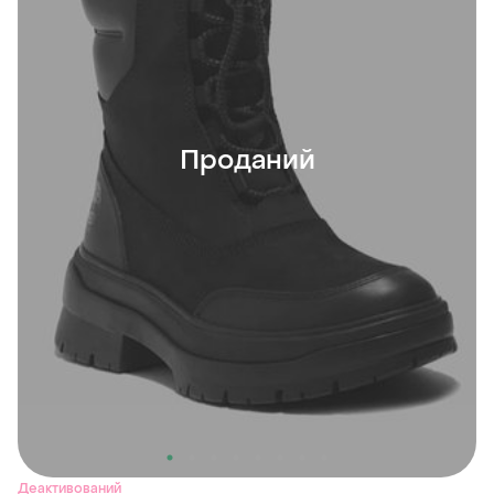
Проданий
Деактивований