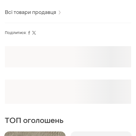
— ручна робота!
l-m
Всі товари продавця
Поділитися:
Оформлюйте підписку SMART
Отримайте замовлення з безкоштовною
доставкою
ТОП оголошень
TOP
TOP