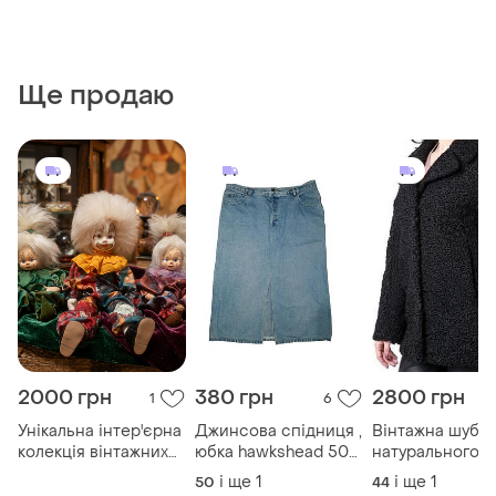
Ще продаю
2000 грн
380 грн
2800 грн
1
6
Унікальна інтер'єрна
Джинсова спідниця ,
Вінтажна шуба 
колекція вінтажних
юбка hawkshead 50
натурального
ляльок - клоунів
розмір
каракулю (bukha
і ще
1
і ще
1
50
44
ручної роботи (3 шт.)
karakul) 46-48 розмір