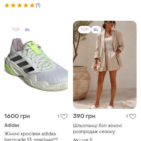
1600 грн
390 грн
1
1
Adidas
Шльопанці білі жіночі
розпродаж сезону
Жіночі кросівки adidas
barricade 13, оригінал!!!!
і ще
5
36
36