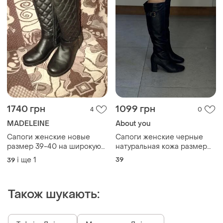
1740 грн
1099 грн
4
0
MADELEINE
About you
Сапоги женские новые
Сапоги женские черные
размер 39-40 на широкую
натуральная кожа размер
ногу
39
і ще
1
39
39
Також шукають: