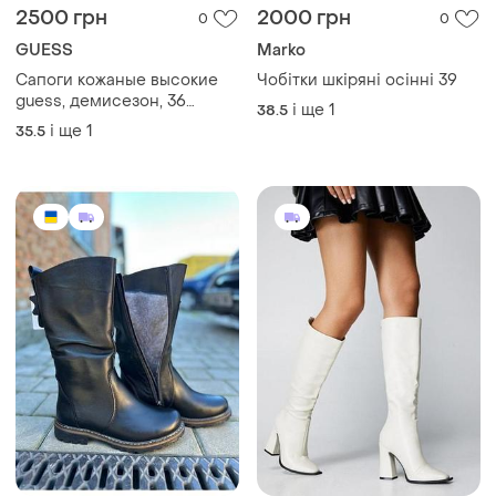
размер
і ще
1
35.5
3800 грн
1500 грн
2
0
Жіночі шкіряні чоботи з 36
Сапоги 39р
по 44
39
і ще
8
36