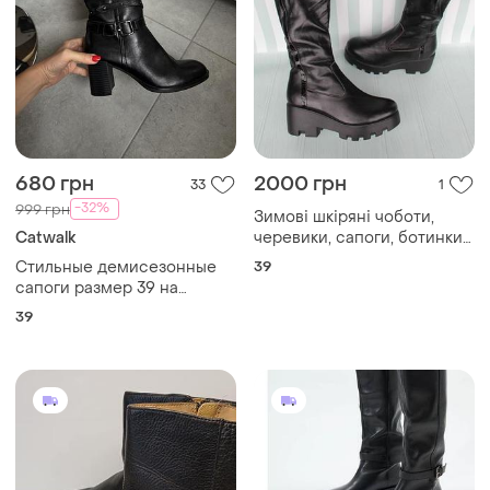
680 грн
2000 грн
33
1
-32%
999 грн
Зимові шкіряні чоботи,
Catwalk
черевики, сапоги, ботинки
39 розміру
Стильные демисезонные
39
сапоги размер 39 на
каблуке catwalk ботинки
39
catwalk