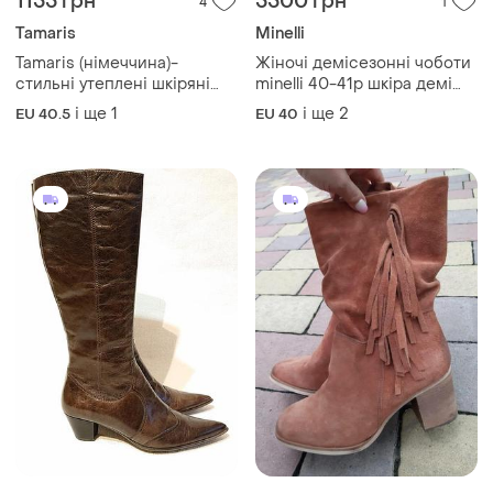
1155 грн
5500 грн
4
1
Tamaris
Minelli
Tamaris (німеччина)-
Жіночі демісезонні чоботи
стильні утеплені шкіряні
minelli 40-41р шкіра демі
чоботи р.41 (27,2 см)
чоботи
і ще
1
і ще
2
EU 40.5
EU 40