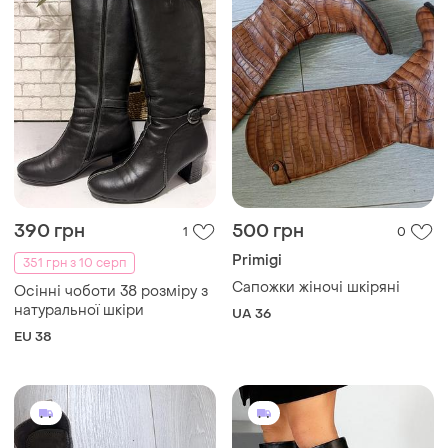
390 грн
500 грн
1
0
Primigi
351 грн з 10 серп
Сапожки жіночі шкіряні
Осінні чоботи 38 розміру з
натуральної шкіри
UA 36
EU 38