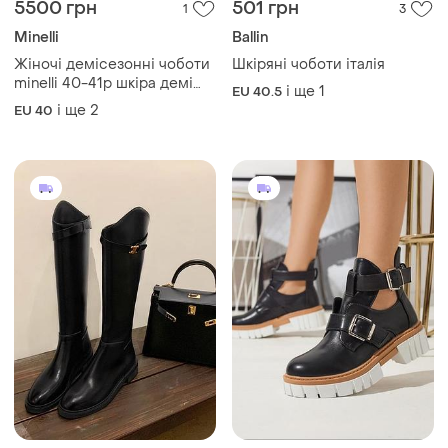
5500 грн
501 грн
1
3
Minelli
Ballin
Жіночі демісезонні чоботи
Шкіряні чоботи італія
minelli 40-41р шкіра демі
і ще
1
EU 40.5
чоботи козаки
і ще
2
EU 40