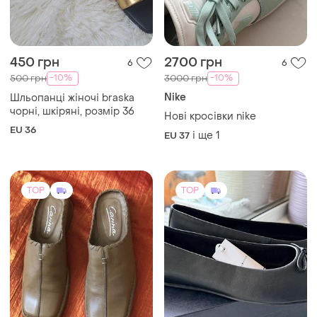
450 грн
2700 грн
6
6
-10%
-10%
500 грн
3000 грн
Nike
Шльопанці жіночі braska
чорні, шкіряні, розмір 36
Нові кросівки nike
EU 36
і ще
1
EU 37
TOP
TOP