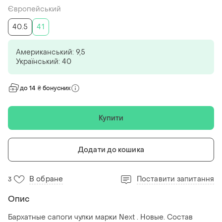
Європейський
40.5
41
Американський: 9,5
Український: 40
до 14 ₴ бонусних
Купити
Додати до кошика
В обране
Поставити запитання
3
Опис
Бархатные сапоги чулки марки Next . Новые. Состав