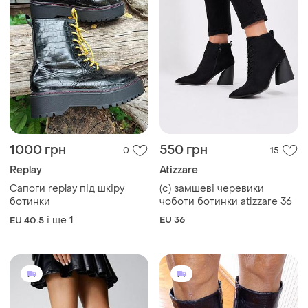
1000 грн
550 грн
0
15
Replay
Atizzare
Сапоги replay під шкіру
(с) замшеві черевики
ботинки
чоботи ботинки atizzare 36
і ще
1
EU 36
EU 40.5