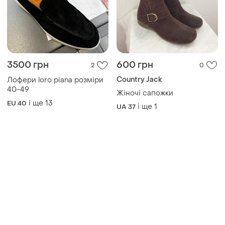
3500 грн
600 грн
2
0
Country Jack
Лофери loro piana розміри
40-49
Жіночі сапожки
і ще
13
EU 40
і ще
1
UA 37