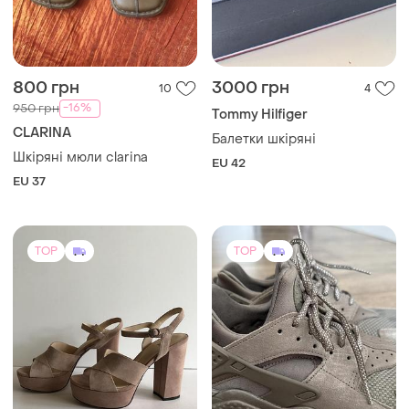
800 грн
3000 грн
10
4
-16%
950 грн
Tommy Hilfiger
CLARINA
Балетки шкіряні
Шкіряні мюли clarina
EU 42
EU 37
TOP
TOP