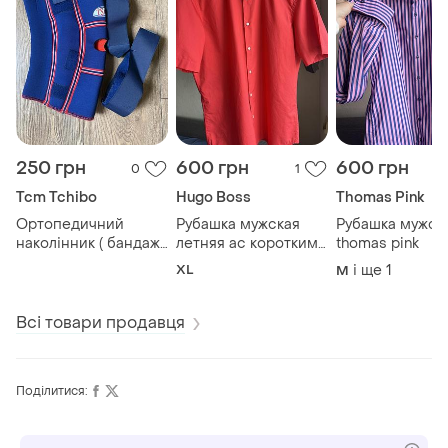
250 грн
600 грн
600 грн
0
1
Tcm Tchibo
Hugo Boss
Thomas Pink
Ортопедичний
Рубашка мужская
Рубашка мужск
наколінник ( бандаж
летняя ас короткими
thomas pink
/ ортез на коліно)
рукавами hugo boss
XL
і ще
1
M
Всі товари продавця
Поділитися: