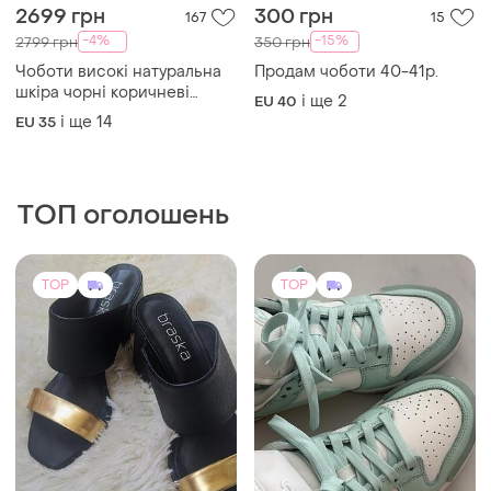
2699 грн
300 грн
167
15
-4%
-15%
2799 грн
350 грн
Чоботи високі натуральна
Продам чоботи 40-41р.
шкіра чорні коричневі
і ще
2
EU 40
чоботи під селін сапоги
і ще
14
EU 35
высокие натуральная кожа
черные коричневые сапоги
под селин
ТОП оголошень
TOP
TOP