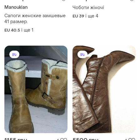
Manoukian
Чоботи жіночі
Сапоги женские замшевые
і ще
4
EU 39
41 размер.
і ще
1
EU 40.5