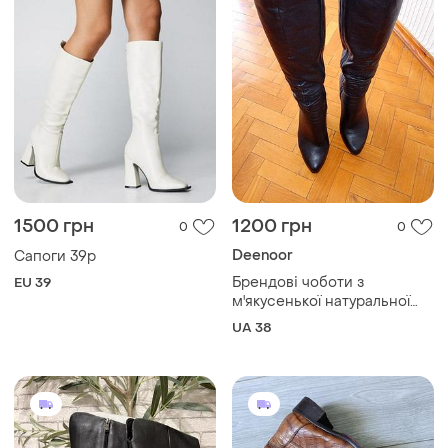
1500 грн
1200 грн
0
0
Deenoor
Сапоги 39р
Брендові чоботи з
EU 39
м'якусенької натуральної
шкіри
UA 38