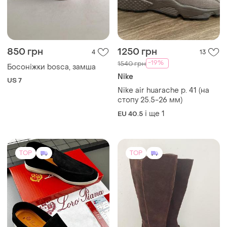
850 грн
1250 грн
4
13
-19%
1540 грн
Босоніжки bosca, замша
Nike
US 7
Nike air huarache p. 41 (на
стопу 25.5-26 мм)
і ще
1
EU 40.5
TOP
TOP