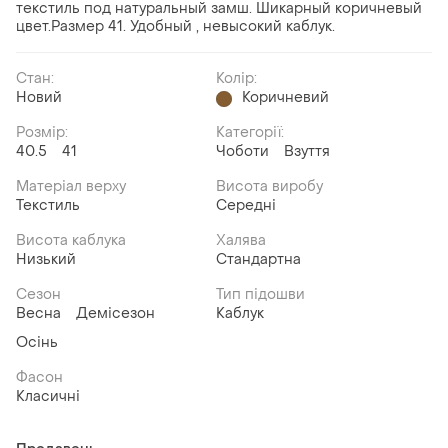
текстиль под натуральный замш. Шикарный коричневый
цвет.Размер 41. Удобный , невысокий каблук.
Стан:
Колір:
Новий
Коричневий
Розмір:
Категорії:
40.5
41
Чоботи
Взуття
Матеріал верху
Висота виробу
Текстиль
Середні
Висота каблука
Халява
Низький
Стандартна
Сезон
Тип підошви
Весна
Демісезон
Каблук
Осінь
Фасон
Класичні