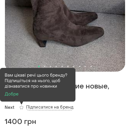
В наявності
1 шт
Вам цікаві речі цього бренду?
Підпишіться на нього, щоб
Сапоги чулки женские новые,
дізнаватися про новинки
next 41
Добре
Підписатися на бренд
Next
1400 грн