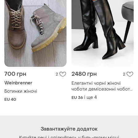
700 грн
2480 грн
2
2
Weinbrenner
Елегантні чорні жіночі
чоботи демісезонні чоботи
Ботинки жіночі
на флісі еко-шкіра весна
і ще
4
EU 36
EU 40
осінь
Завантажуйте додаток
Купуйте речі і спілкуйтесь у будь-якому місці