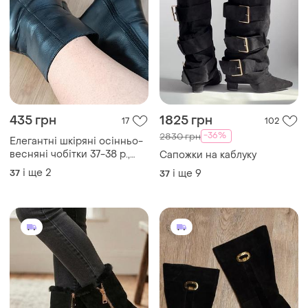
435 грн
1825 грн
17
102
-36%
2830 грн
Елегантні шкіряні осінньо-
весняні чобітки 37-38 р.,
Сапожки на каблуку
чоботи, сапожки демісезон
і ще
2
37
і ще
9
37