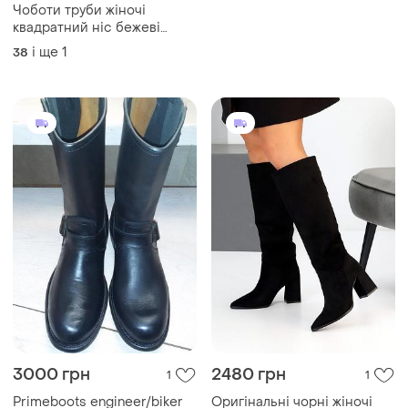
3000 грн
2480 грн
1
1
Primeboots engineer/biker
Оригінальні чорні жіночі
(швеція)- чорні шкіряні
чоботи демісезонні чоботи
чоботи р. 40 -26,5 см
на флісі еко-замша весна
40
і ще
4
36
осінь