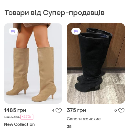
1485 грн
375 грн
4
0
-22%
1885 грн
Сапоги женские
New Collection
38
Чоботи труби жіночі
квадратний ніс бежеві
осінь весна
і ще
1
38