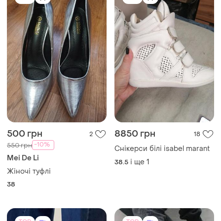
38
TOP
TOP
2850 грн
600 грн
9
1
Bengzo Baldini
Converse
Люксові літні сабо 37 р.
Оригінальні жіночі замшеві
шкіра ,туреччина ,
кеди converse one star