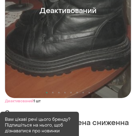
Деактивований
Деактивований
1 шт
Зимние сапожки на
Вам цікаві речі цього бренду?
меху.распродажа. цена сниженна
Підпишіться на нього, щоб
с оплатой на карту.
дізнаватися про новинки