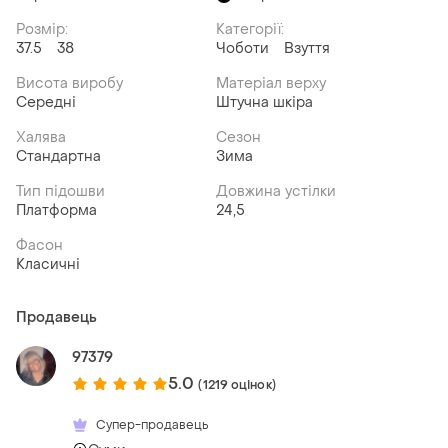
Розмір:
Категорії:
37.5
38
Чоботи
Взуття
Висота виробу
Матеріал верху
Середні
Штучна шкіра
Халява
Сезон
Стандартна
Зима
Тип підошви
Довжина устілки
Платформа
24,5
Фасон
Класичні
Продавець
97379
5.0
(1219 оцінок)
Супер-продавець