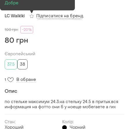
Добре
(1)
Підписатися на бренд
LC Waikiki
100
грн
-20%
80 грн
Європейський
37.5
38
В обране
1
Опис
по стельке максимум 24.3.на стельку 24.5 в притык.вся
информация на фотто они б у ноеще мобегаете а гих
Стан:
Колір:
Хороший
Чорний