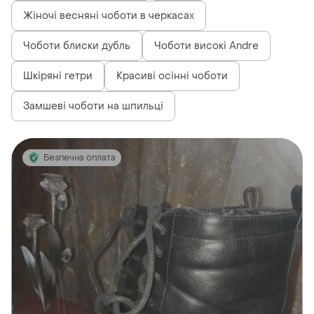
Жіночі весняні чоботи в черкасах
Чоботи блиски дубль
Чоботи високі Andre
Шкіряні гетри
Красиві осінні чоботи
Замшеві чоботи на шпильці
Безпечна оплата