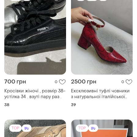
TOP
TOP
2890 грн
4999 грн
25
19
-10%
5500 грн
Кеди жіночі натуральна
замша з перфорацією
Voile Blanche
і ще
5
Кросівки voile blanche,
36
жіночі, нові, розмір 38.