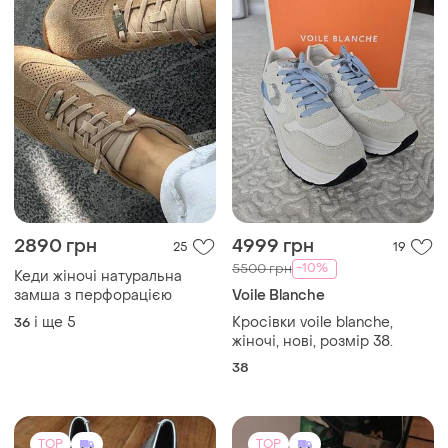
38
TOP
TOP
500 грн
8850 грн
2
18
-10%
550 грн
Снікерси білі isabel marant
Mei De Li
і ще
1
38.5
Жіночі туфлі