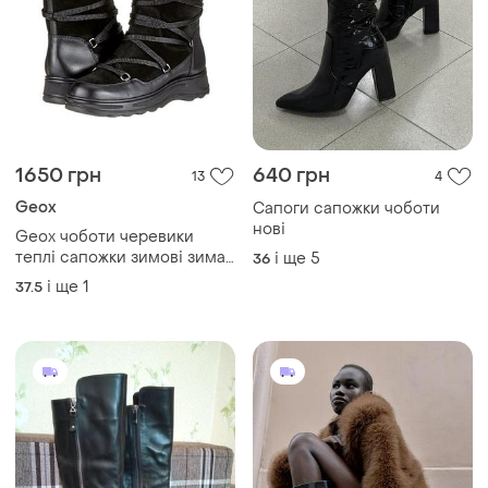
1650 грн
640 грн
13
4
Geox
Сапоги сапожки чоботи
нові
Geox чоботи черевики
теплі сапожки зимові зима
і ще
5
36
шкіра
і ще
1
37.5