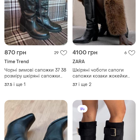
870 грн
4100 грн
29
6
Time Trend
ZARA
Чорні зимові сапожки 37 38
Шкіряні чоботи сапоги
розміру шкіряні сапожки
сапожки козаки жокейки
зимові 38 розміру черные
zara
і ще
1
і ще
2
37.5
37
зимние сапоги 38 размера