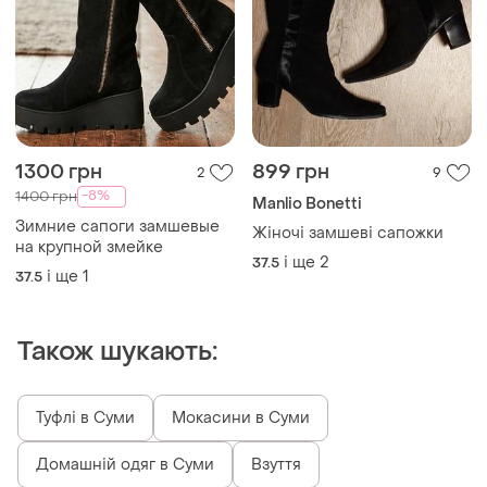
1300 грн
899 грн
2
9
-8%
1400 грн
Manlio Bonetti
Зимние сапоги замшевые
Жіночі замшеві сапожки
на крупной змейке
і ще
2
37.5
і ще
1
37.5
Також шукають:
Туфлі в Суми
Мокасини в Суми
Домашній одяг в Суми
Взуття