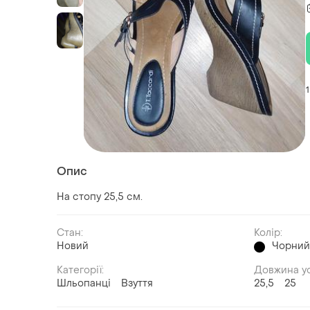
1
Опис
На стопу 25,5 см.
Стан:
Колір:
Новий
Чорни
Категорії:
Довжина ус
Шльопанці
Взуття
25,5
25