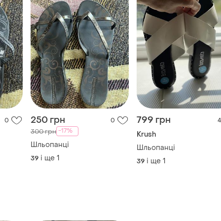
250 грн
799 грн
0
0
4
-17%
300 грн
Krush
Шльопанці
Шльопанці
і ще
1
39
і ще
1
39