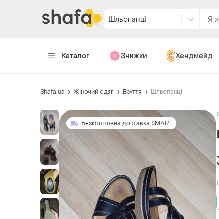
Шльопанці
Каталог
Знижки
Хендмейд
Shafa.ua
Жіночий одяг
Взуття
Шльопанці
Безкоштовна доставка SMART