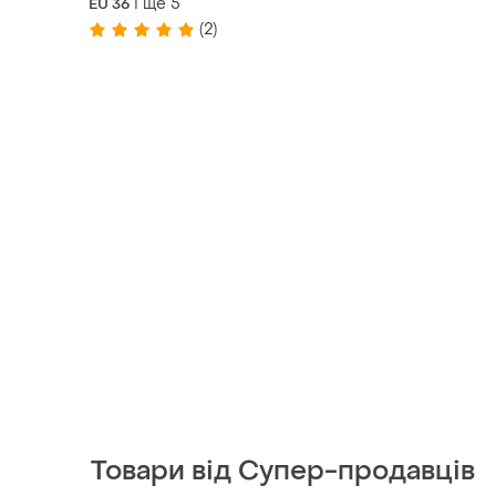
і ще
5
EU 36
(2)
Товари від Супер-продавців