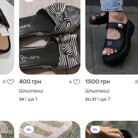
400 грн
1500 грн
0
6
0
Шльопанці
Шльопанці.
і ще
1
і ще
7
39
EU 37