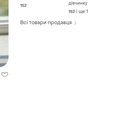
дівчинку
152
і ще
1
152
Всі товари продавця