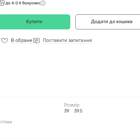
до 4.0 ₴ бонусних
Купити
Додати до кошика
В обране
Поставити запитання
Розмір:
й
39
39.5
тілки