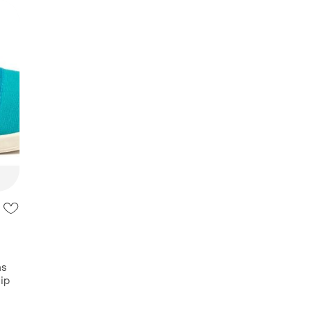
as
ір