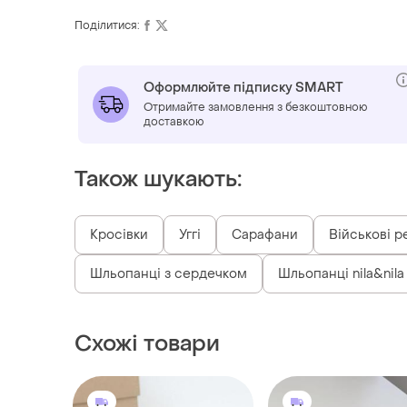
Поділитися:
Оформлюйте підписку SMART
Отримайте замовлення з безкоштовною
доставкою
Також шукають:
Кросівки
Уггі
Сарафани
Військові р
Шльопанці з сердечком
Шльопанці nila&nila
Схожі товари