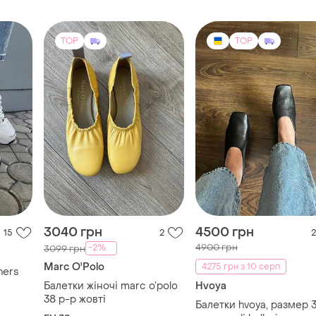
TOP
TOP
3040 грн
4500 грн
15
2
2
4900 грн
-2%
3099 грн
Marc O'Polo
4275 грн з 10 серп
hers
Балетки жіночі marc o’polo
Hvoya
38 р-р жовті
Балетки hvoya, размер 3