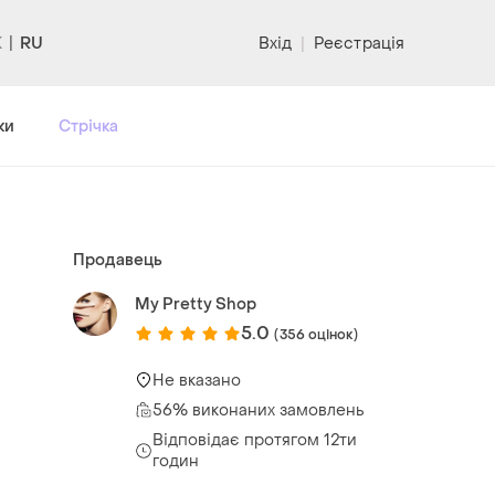
RU
Вхід
|
Реєстрація
ки
Стрічка
Продавець
My Pretty Shop
5.0
(356 оцінок)
Не вказано
56% виконаних замовлень
Відповідає протягом 12ти
годин