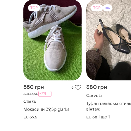
TOP
TOP
550 грн
380 грн
3
-7%
590 грн
Carvela
Clarks
Туфлі італійські стил
вінтаж
Мокасини 39,5р glarks
і ще
1
EU 39.5
EU 38