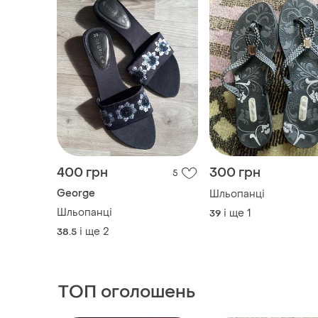
400 грн
300 грн
5
George
Шльопанці
Шльопанці
і ще
1
39
і ще
2
38.5
ТОП оголошень