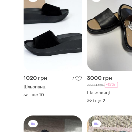
1020 грн
3000 грн
7
-15%
3500 грн
Шльопанці
Шльопанці
і ще
10
36
і ще
2
39