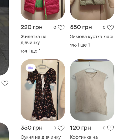
220 грн
550 грн
0
0
Жилетка на
Зимова куртка kiabi
дівчинку
і ще
1
146
і ще
1
134
350 грн
120 грн
0
0
Сукня на дівчинку
Кофтинка на