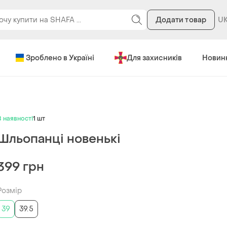
Додати товар
Зроблено в Україні
Для захисників
Новин
В наявності
1 шт
Шльопанці новенькі
399 грн
Розмір
39
39.5