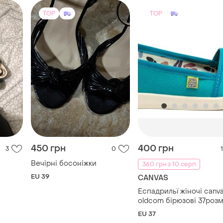
TOP
TOP
450 грн
400 грн
3
0
1
Вечірні босоніжки
360 грн з 10 серп
ь
EU 39
CANVAS
Еспадрильї жіночі canv
oldcom бірюзові 37розм
EU 37