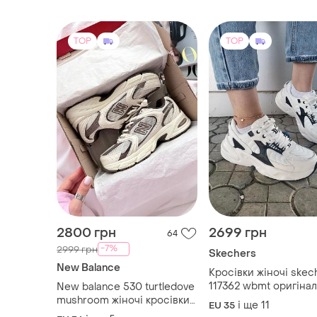
TOP
TOP
2800 грн
2699 грн
64
-7%
2999 грн
Skechers
New Balance
Кросівки жіночі skec
117362 wbmt оригінал
New balance 530 turtledove
mushroom жіночі кросівки
і ще
11
EU 35
ню беланс 530 сітка