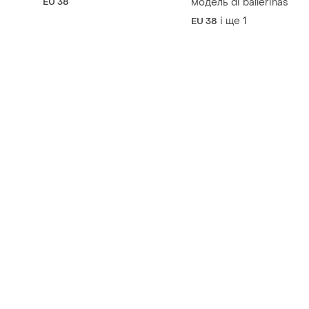
EU 38
модель di ballerinas
і ще
1
EU 38