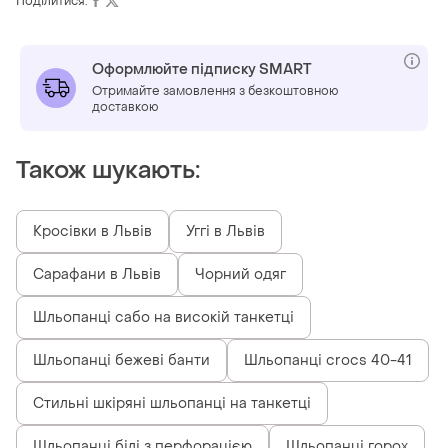
Поділитися:
Оформлюйте підписку SMART
Отримайте замовлення з безкоштовною
доставкою
Також шукають:
Кросівки в Львів
Уггі в Львів
Сарафани в Львів
Чорний одяг
Шльопанці сабо на високій танкетці
Шльопанці бежеві банти
Шльопанці crocs 40-41
Стильні шкіряні шльопанці на танкетці
Шльопанці білі з перфорацією
Шльопанці горох