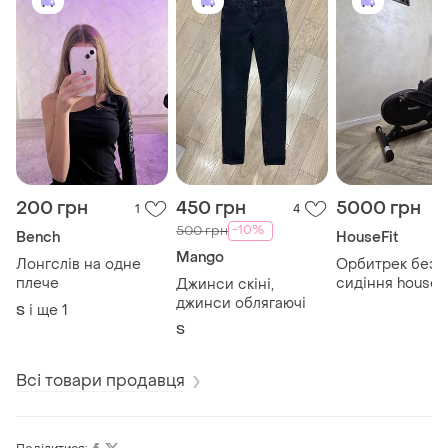
200 грн
450 грн
5000 грн
1
4
-10%
500 грн
Bench
HouseFit
Mango
Лонгслів на одне
Орбитрек без
плече
сидіння housefi
Джинси скіні,
8169
джинси облягаючі
і ще
1
S
S
Всі товари продавця