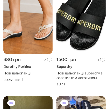
380 грн
1500 грн
0
1
Dorothy Perkins
Superdry
Нові шльопанці
Нові шльопанці superdry з
золотистим логотипом.
і ще
1
EU 39
EU 41