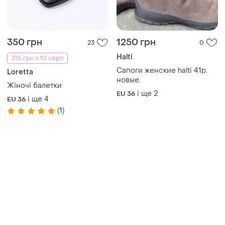
350 грн
1250 грн
23
0
Halti
315 грн з 10 серп
Сапоги женские halti 41р.
Loretta
новые.
Жіночі балетки
і ще
2
EU 36
і ще
4
EU 36
(1)