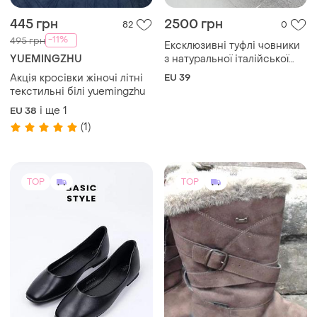
445 грн
2500 грн
82
0
-11%
495 грн
Ексклюзивні туфлі човники
YUEMINGZHU
з натуральної італійської
шкіри. виготовлені на
Акція кросівки жіночі літні
EU 39
замовлення.
текстильні білі yuemingzhu
і ще
1
EU 38
(1)
TOP
TOP