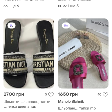
резинові крокси на
і ще
6
і ще
5
36
EU 36
платформі
2700 грн
1650 грн
5
40
Manolo Blahnik
Шльопки шльопанці тапки
шлепки шлепанцы
Шльопанці, тапки mb