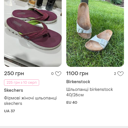
250 грн
1100 грн
0
2
Birkenstock
225 грн з 10 серп
Шльопанці birkenstock
Skechers
40/26см
Фірмові жіночі шльопанці
EU 40
skechers
UA 37