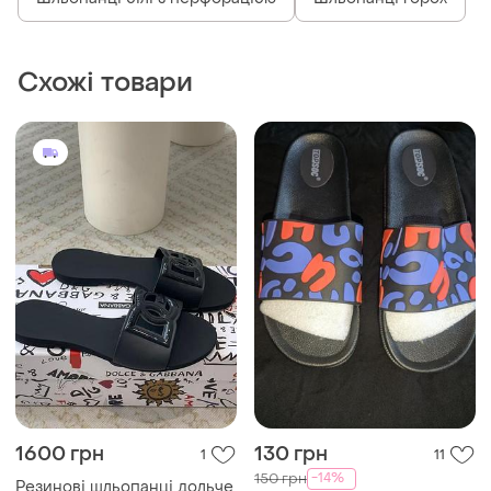
Схожі товари
1600 грн
130 грн
1
11
-14%
150 грн
Резинові шльопанці дольче