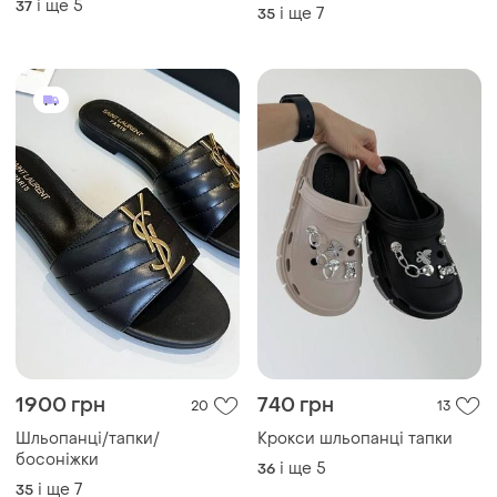
і ще
5
37
і ще
7
35
1900 грн
740 грн
20
13
Шльопанці/тапки/
Крокси шльопанці тапки
босоніжки
і ще
5
36
і ще
7
35