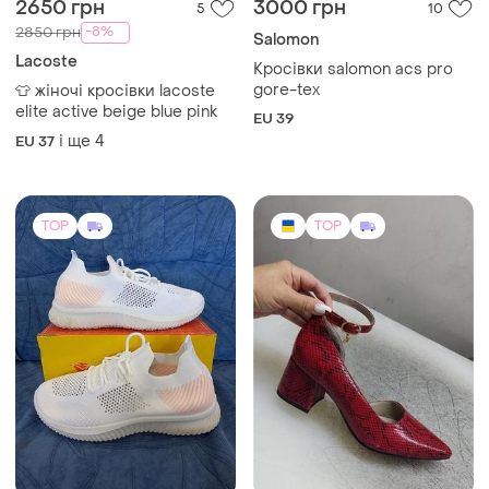
2650 грн
3000 грн
5
10
-8%
2850 грн
Salomon
Lacoste
Кросівки salomon acs pro
gore-tex
👕 жіночі кросівки lacoste
elite active beige blue pink
EU 39
і ще
4
EU 37
TOP
TOP