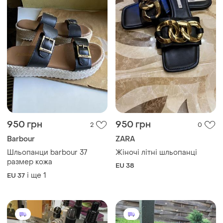
950 грн
950 грн
2
0
Barbour
ZARA
Шльопанци barbour 37
Жіночі літні шльопанці
размер кожа
EU 38
і ще
1
EU 37