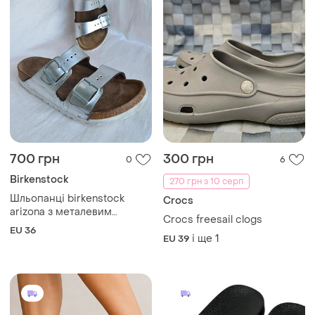
700 грн
300 грн
0
6
Birkenstock
270 грн з 10 серп
Шльопанці birkenstock
Crocs
arizona з металевим
Crocs freesail clogs
сріблястим покриттям 36
EU 36
розміру 23 см по устілці
і ще
1
EU 39