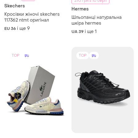
270 грн з 10 серп
Skechers
Hermes
Кросівки жіночі skechers
Шльопанці натуральна
117362 ntmt оригінал
шкіра hermes
і ще
9
EU 36
і ще
1
UA 39
TOP
TOP