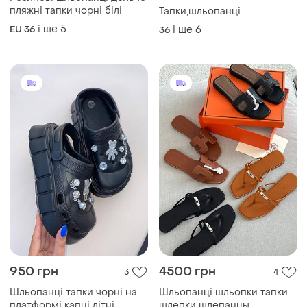
пляжні тапки чорні білі
Тапки,шльопанці
і ще
5
EU 36
і ще
6
36
950 грн
4500 грн
3
4
Шльопанці тапки чорні на
Шльопанці шльопки тапки
платформі капці літні
шлепки шлепанцы