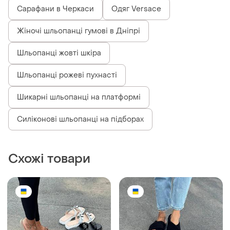
Сарафани в Черкаси
Одяг Versace
Жіночі шльопанці гумові в Дніпрі
Шльопанці жовті шкіра
Шльопанці рожеві пухнасті
Шикарні шльопанці на платформі
Силіконові шльопанці на підборах
Схожі товари