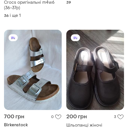
Crocs оригінальні m4w6
39
(36-37p)
і ще
1
36
700 грн
200 грн
0
3
Birkenstock
Шльопанці жіночі