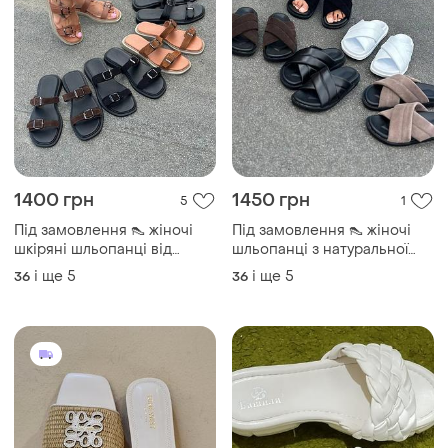
1400 грн
1450 грн
5
1
Під замовлення 👠 жіночі
Під замовлення 👠 жіночі
шкіряні шльопанці від
шльопанці з натуральної
виробника
замші/шкіри
і ще
5
і ще
5
36
36