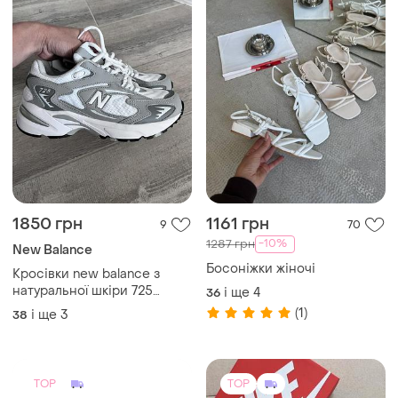
1850 грн
1161 грн
9
70
-10%
1287 грн
New Balance
Босоніжки жіночі
Кросівки new balance з
натуральної шкіри 725
і ще
4
36
жіночі 37,38,39,40,41
(1)
і ще
3
38
TOP
TOP