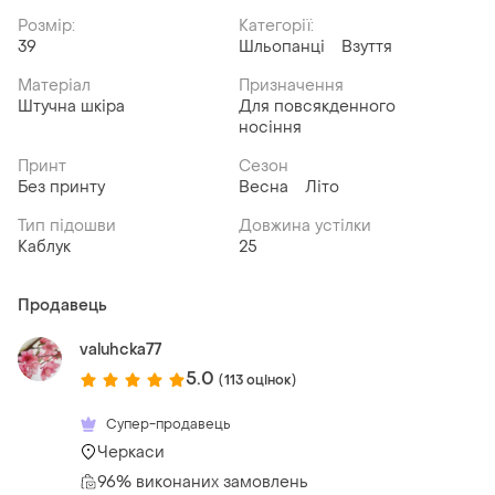
Розмір:
Категорії:
39
Шльопанці
Взуття
Матеріал
Призначення
Штучна шкіра
Для повсякденного
носіння
Принт
Сезон
Без принту
Весна
Літо
Тип підошви
Довжина устілки
Каблук
25
Продавець
valuhcka77
5.0
(113 оцінок)
Супер-продавець
Черкаси
96% виконаних замовлень