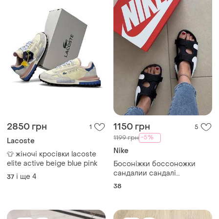
2850 грн
1150 грн
1
5
-5%
1199 грн
Lacoste
Nike
👕 жіночі кросівки lacoste
elite active beige blue pink
Босоніжки боссоножки
сандалии сандалі
і ще
4
37
оригінальні nike
38