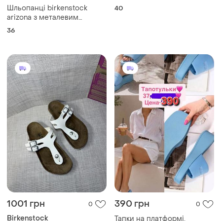
Шльопанці birkenstock
40
arizona з металевим
сріблястим покриттям 36
36
розміру 23 см по устілці
1001 грн
390 грн
0
0
Birkenstock
Тапки на платформі,