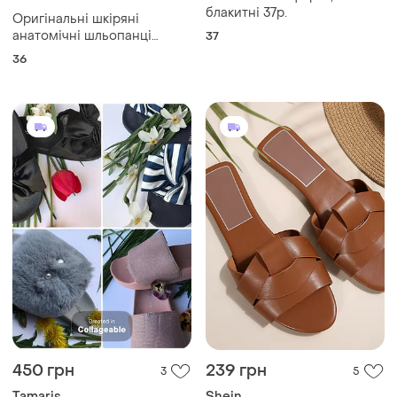
блакитні 37р.
Оригінальні шкіряні
анатомічні шльопанці
37
вєтнамки birkenstock
36
450 грн
239 грн
3
5
Tamaris
Shein