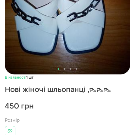
В наявності
1 шт
Нові жіночі шльопанці ,👠👠👠
450 грн
Розмір
39