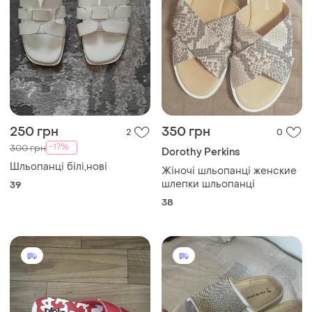
250 грн
350 грн
2
0
-17%
300 грн
Dorothy Perkins
Шльопанці білі,нові
Жіночі шльопанці женские
шлепки шльопанці
39
38