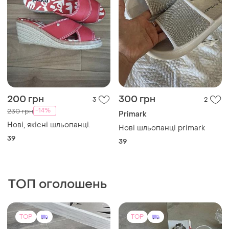
200 грн
300 грн
3
2
-14%
230 грн
Primark
Нові, якісні шльопанці.
Нові шльопанці primark
39
39
ТОП оголошень
TOP
TOP