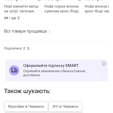
Нові кімнатні капці
Нова чорна жіноча
Нова жіноча су
на хутрi ,тапочки
сумочка крос-боді
крос-боді через
,шльопанці uniseks
через плече з
плече👜🏵️👜🏵️👜
і ще
2
39
🤗👍🏻🤎🤎🤎🤎🤎🤎
вишивкою👜🖤👜🖤👜
🖤👜🖤
Всі товари продавця
Поділитися:
Оформлюйте підписку SMART
Отримайте замовлення з безкоштовною
доставкою
Також шукають:
Кросівки в Черкаси
Уггі в Черкаси