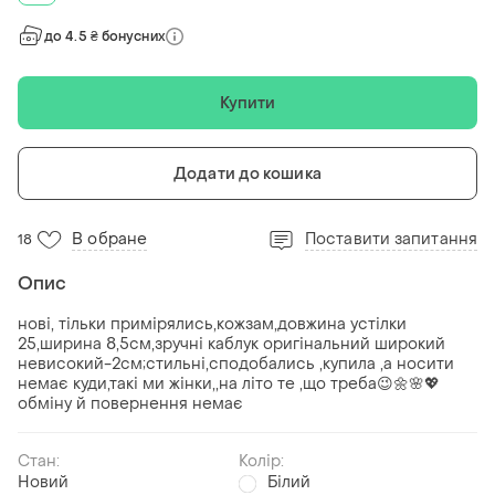
до 4.5 ₴ бонусних
Купити
Додати до кошика
В обране
Поставити запитання
18
Опис
нові, тільки примірялись,кожзам,довжина устілки
25,ширина 8,5см,зручні каблук оригінальний широкий
невисокий-2см;стильні,сподобались ,купила ,а носити
немає куди,такі ми жінки,,на літо те ,що треба😉🌼🌸💖
обміну й повернення немає
Стан:
Колір:
Новий
Білий