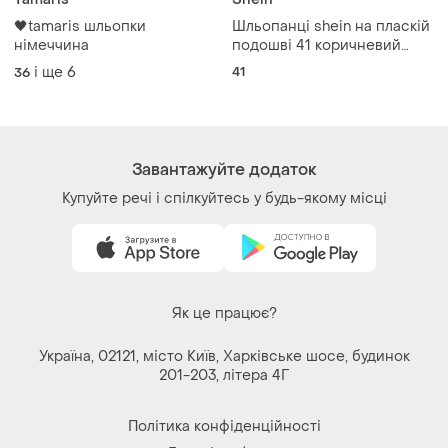
🖤tamaris шльопки
Шльопанці shein на пласкій
німеччина
подошві 41 коричневий
(7956841)
і ще
6
41
36
Завантажуйте додаток
Купуйте речі і спілкуйтесь у будь-якому місці
Як це працює?
Україна, 02121, місто Київ, Харківське шосе, будинок
201-203, літера 4Г
Політика конфіденційності