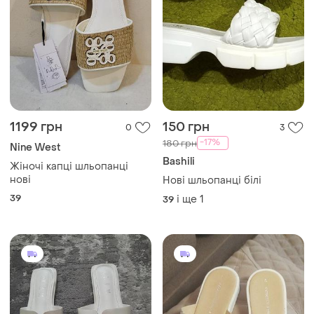
1199 грн
150 грн
0
3
-17%
180 грн
Nine West
Bashili
Жіночі капці шльопанці
нові
Нові шльопанці білі
39
і ще
1
39