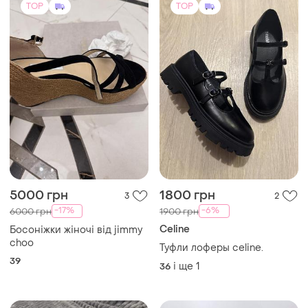
TOP
TOP
5000 грн
1800 грн
3
2
-17%
-6%
6000 грн
1900 грн
Celine
Босоніжки жіночі від jimmy
choo
Туфли лоферы celine.
39
і ще
1
36