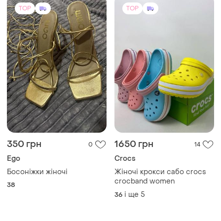
TOP
TOP
350 грн
1650 грн
0
14
Ego
Crocs
Босоніжки жіночі
Жіночі крокси сабо crocs
crocband women
38
і ще
5
36