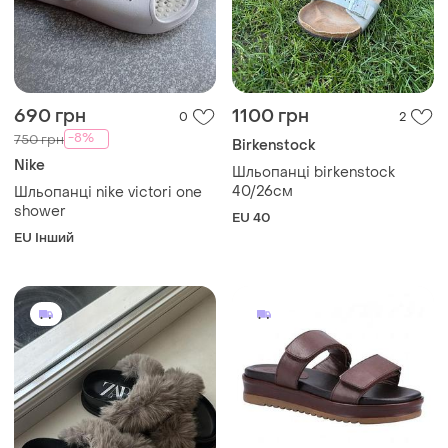
600 грн
445 грн
9
17
ZARA
Cotswold collections
Шлепки zara зара 37
Мюлі шльопанці сандалі
меховые
жіночі cotswold northleach
(наш 39) з натур. шкіри
EU 37
і ще
1
UA 39
коричневі