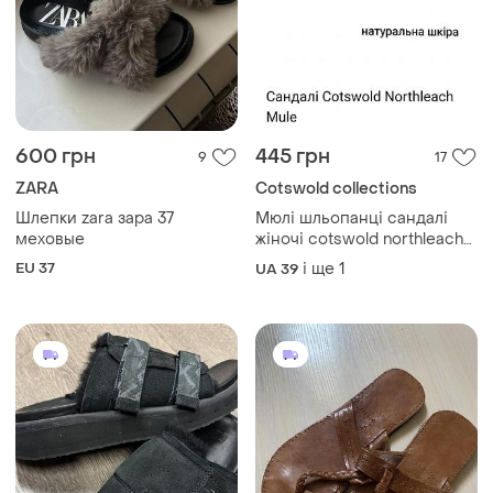
1700 грн
501 грн
2
2
1530 грн з 10 серп
451 грн з 10 серп
Deckers X Lab
Шкіряні легкі шльопанці
Шльопанці deckers lab нові
і ще
1
EU 40
унісекс шкіра, замша, легкі
оригінал
і ще
1
EU 42