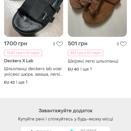
Завантажуйте додаток
Купуйте речі і спілкуйтесь у будь-якому місці
Як це працює?
Україна, 02121, місто Київ, Харківське шосе, будинок
201-203, літера 4Г
Політика конфіденційності
Договір-оферта
Контакти
Ми у соц.мережах