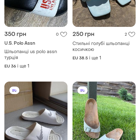
690 грн
1100 грн
0
2
-8%
750 грн
Birkenstock
Nike
Шльопанці birkenstock
40/26см
Шльопанці nike victori one
shower
EU 40
EU Інший