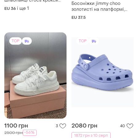
1100 грн
2080 грн
3
40
-56%
2500 грн
1872 грн з 10 серп
Кеди, кросівки білі | нові |
Crocs
розмір 39 | преміум якість
Crocs crush clog w9
і ще
1
EU 38.5
EU 39
TOP
TOP