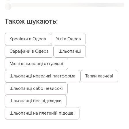
Шльопанці на плетеній підошві
Схожі товари
650 грн
287 грн
4
29