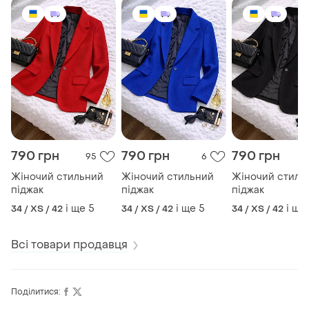
790 грн
790 грн
790 грн
95
6
Жіночий стильний
Жіночий стильний
Жіночий стиль
піджак
піджак
піджак
і ще
5
і ще
5
і ще
34 / XS / 42
34 / XS / 42
34 / XS / 42
Всі товари продавця
Поділитися: