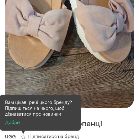
Вам цікаві речі цього бренду?
Підпишіться на нього, щоб
В наявності
1 шт
дізнаватися про новинки
Жіночі стильні шльопанці
Добре
Підписатися на бренд
UGG