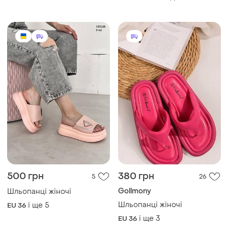
Шльопанці жіночі
і ще
5
EU 36
і ще
3
EU 36
100 грн
190 грн
1
1
-17%
120 грн
Жіночі шльопанці