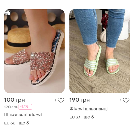
Шльопанці жіночі
і ще
5
EU 37
і ще
3
EU 36
229 грн
150 грн
18
9
Шльопанці жіночі
Шльопанці жіночі
і ще
4
і ще
4
EU 36
EU 36