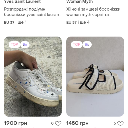
1900 грн
1450 грн
0
5
-5%
-10%
2000 грн
1600 грн
Nike
Steve Madden
Кросівки nike air force 1 '07
🤍 steve madden maysie |
lv8 оригінал
нові шльопанці | us 10
EU 40
US 10