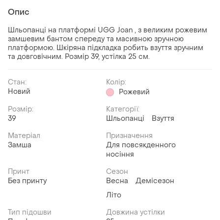
Опис
Шльопанці на платформі UGG Joan , з великим рожевим
замшевим бантом спереду та масивною зручною
платформою. Шкіряна підкладка робить взуття зручним
та довговічним. Розмір 39, устілка 25 см.
Стан:
Колір:
Новий
Рожевий
Розмір:
Категорії:
39
Шльопанці
Взуття
Матеріал
Призначення
Замша
Для повсякденного
носіння
Принт
Сезон
Без принту
Весна
Демісезон
Літо
Тип підошви
Довжина устілки