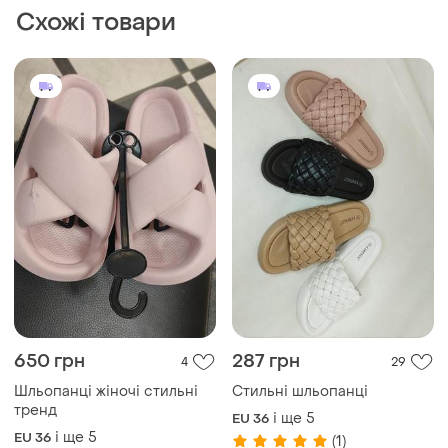
Шльопанці жіночі стильні
Стильні шльопанці
тренд
і ще
5
EU 36
і ще
5
EU 36
(1)
500 грн
380 грн
5
26
Gollmony
Шльопанці жіночі