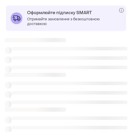
Оформлюйте підписку SMART
Отримайте замовлення з безкоштовною
доставкою
Також шукають:
Кросівки в Одеса
Уггі в Одеса
Сарафани в Одеса
Шльопанці
Мюлі шльопанці актуальні
Шльопанці невеликі платформа
Тапки лазневі
Шльопанці сабо невисокі
Шльопанці без підкладки