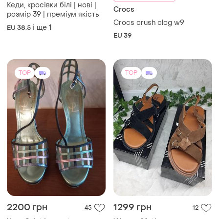
2200 грн
1299 грн
45
12
Yves Saint Laurent
Woman Myth
Розпррдаж! подіумні
Жіночі замшеві босоніжки
босоніжки yves saint laurant
woman myth чорні та
оригінал
коричневі 37–41
і ще
1
і ще
4
EU 37
EU 37
TOP
TOP