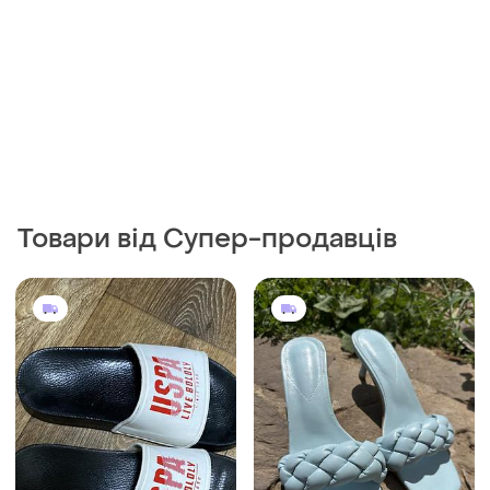
350 грн
250 грн
0
2
U.S. Polo Assn
Стильні голубі шльопанці
косичкою
Шльопанці us polo assn
турція
і ще
1
EU 38.5
і ще
1
EU 36