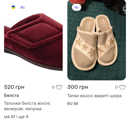
520 грн
300 грн
0
0
Белста
Тапки жіночі закриті шкіра
Тапочки белста жіночі,
EU 36
велюрові, липучка
і ще
4
UA 37