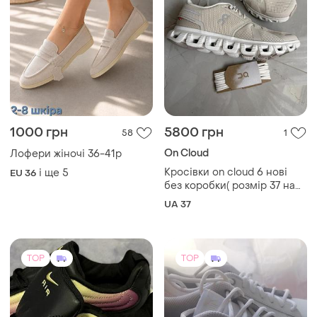
1000 грн
5800 грн
58
1
On Cloud
Лофери жіночі 36-41р
Кросівки on cloud 6 нові
і ще
5
EU 36
без коробки( розмір 37 на
36
UA 37
TOP
TOP