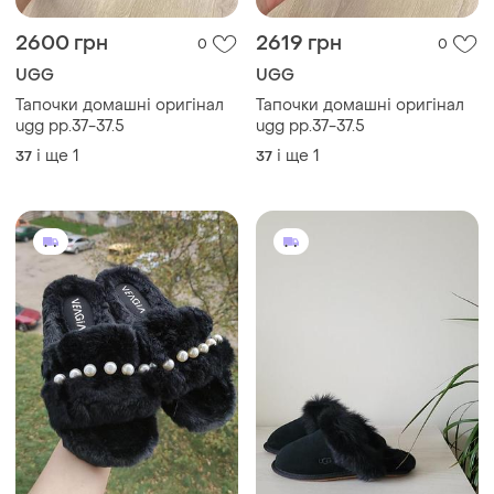
2600 грн
2619 грн
0
0
UGG
UGG
Тапочки домашні оригінал
Тапочки домашні оригінал
ugg рр.37-37.5
ugg рр.37-37.5
і ще
1
і ще
1
37
37