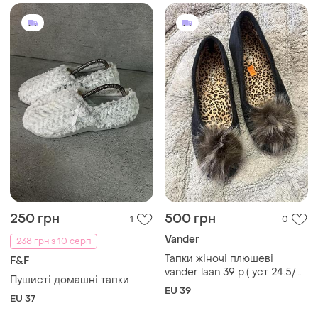
250 грн
500 грн
1
0
Vander
238 грн з 10 серп
Тапки жіночі плюшеві
F&F
vander laan 39 р.( уст 24.5/
Пушисті домашні тапки
25 см,іспанія
EU 39
EU 37