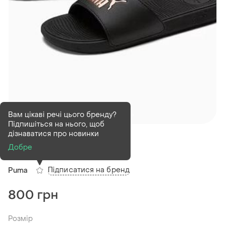
Вам цікаві речі цього бренду?
Підпишіться на нього, щоб
В наявності
1 шт
дізнаватися про новинки
Тапочки puma 37 рр
Добре
Підписатися на бренд
Puma
800 грн
Розмір