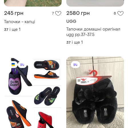
245 грн
2580 грн
7
8
UGG
Тапочки - капці
Тапочки домашні оригінал
і ще
1
37
ugg рр.37-37.5
і ще
1
37