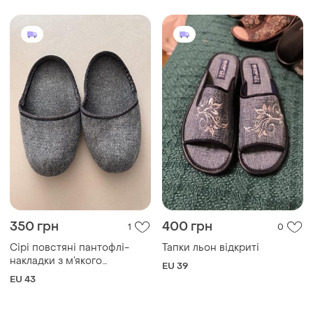
350 грн
400 грн
1
0
Сірі повстяні пантофлі-
Тапки льон відкриті
накладки з м’якого
EU 39
матеріалу та темною
EU 43
окантовкою по краю 43 рр
для людей з слоновістю