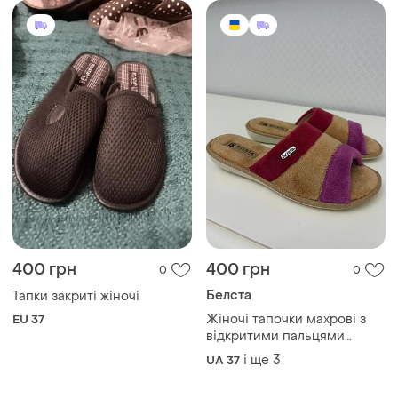
400 грн
400 грн
0
0
Белста
Тапки закриті жіночі
Жіночі тапочки махрові з
EU 37
відкритими пальцями
белста.
і ще
3
UA 37