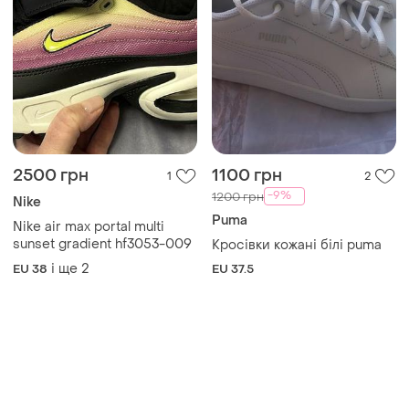
2500 грн
1100 грн
1
2
-9%
1200 грн
Nike
Puma
Nike air max portal multi
sunset gradient hf3053-009
Кросівки кожані білі puma
і ще
2
EU 38
EU 37.5