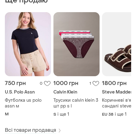
Ще продаю
750 грн
1000 грн
1800 грн
0
1
U.S. Polo Assn
Calvin Klein
Steve Madden
Футболка us polo
Трусики calvin klein 3
Коричневі вʼяза
assn м
шт рр s l
сандалі steve
madden 38.5 рр
M
і ще
1
і ще
1
S
EU 38
Всі товари продавця