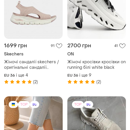
1699 грн
2700 грн
91
41
Skechers
ON
Жіночі сандалії skechers /
Жіночі кросівки кросівки on
оригінальні сандалії
running білі white black
рожевого кольору
і ще
4
і ще
9
EU 36
EU 36
(2)
(2)
TOP
TOP