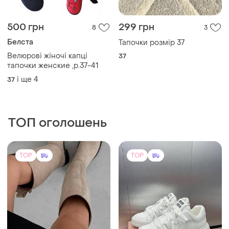
500 грн
299 грн
8
3
Белста
Тапочки розмір 37
Велюрові жіночі капці
37
тапочки женские ,р.37-41
і ще
4
37
ТОП оголошень
TOP
TOP