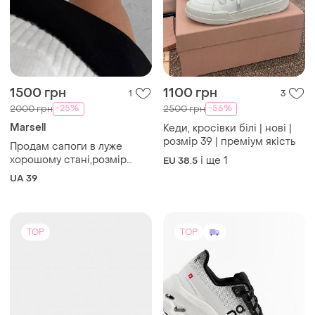
1500 грн
1100 грн
1
3
-25%
-56%
2000 грн
2500 грн
Marsell
Кеди, кросівки білі | нові |
розмір 39 | преміум якість
Продам сапоги в луже
хорошому станi,розмiр
і ще
1
EU 38.5
39,по устiльцi 25,7см
UA 39
TOP
TOP