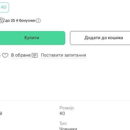
40
до 25 ₴ бонусних
Купити
Додати до кошика
В обране
Поставити запитання
5
Розмір:
й
40
Тип
Човники