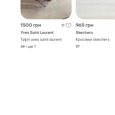
1500 грн
965 грн
31
Yves Saint Laurent
Skechers
Туфлі yves saint laurent
Кросівки skechers
і ще
1
37
39