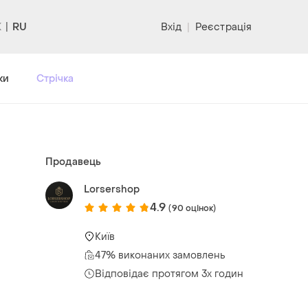
RU
Вхід
|
Реєстрація
ки
Стрічка
Продавець
Lorsershop
4.9
(90 оцінок)
Київ
47% виконаних замовлень
Відповідає протягом 3х годин