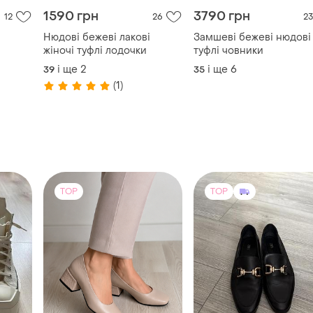
1590 грн
3790 грн
12
26
23
Нюдові бежеві лакові
Замшеві бежеві нюдові
жіночі туфлі лодочки
туфлі човники
і
і ще
2
і ще
6
39
35
(1)
TOP
TOP