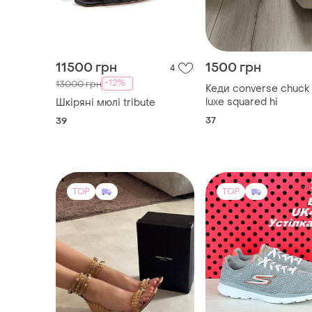
11500 грн
1500 грн
4
-12%
13000 грн
Кеди converse chuck
luxe squared hi
Шкіряні мюлі tribute
37
39
TOP
TOP