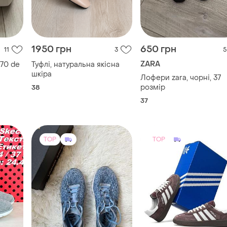
1950 грн
650 грн
11
3
5
ZARA
 70 de
Туфлі, натуральна якісна
шкіра
Лофери zara, чорні, 37
розмір
38
37
TOP
TOP