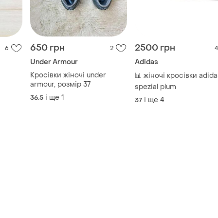
650 грн
2500 грн
6
2
4
Under Armour
Adidas
Кросівки жіночі under
📊 жіночі кросівки adida
armour, розмір 37
spezial plum
і ще
1
36.5
і ще
4
37