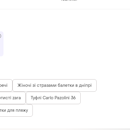
речі
Жіночі зі стразами балетки в дніпрі
отисті zara
Туфлі Carlo Pazolini 36
тки для пляжу