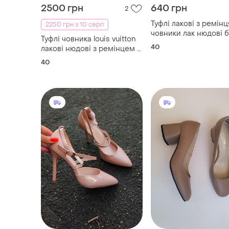
2500 грн
640 грн
2
Туфлі лакові з ремін
2250 грн з 10 серп
човники лак нюдові 
Туфлі човника louis vuitton
40
лакові нюдові з ремінцем зі
стразами на щиколотці
40