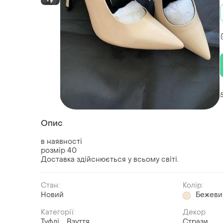
Опис
в наявності
розмір 40
Доставка здійснюється у всьому світі.
Стан:
Колір:
Новий
Бежеви
Категорії:
Декор
Туфлі
Взуття
Стрази