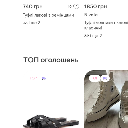
740 грн
1850 грн
19
Nivelle
Туфлі лакові з ремінцями
Туфлі човники нюдов
і ще
3
36
класичні
і ще
2
39
ТОП оголошень
TOP
TOP