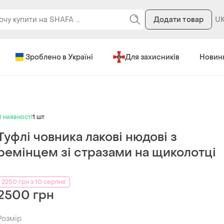
Додати товар
Зроблено в Україні
Для захисників
Новин
В наявності
1 шт
Туфлі човника лакові нюдові з
ремінцем зі стразами на щиколотці
2250 грн з 10 серпня
2500 грн
Розмір