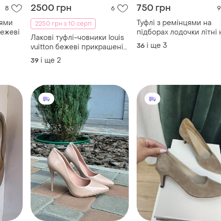
2500 грн
750 грн
8
6
9
цями
Туфлі з ремінцями на
2250 грн з 10 серп
бежеві
підборах лодочки літні 
Лакові туфлі-човники louis
шаильнуі лакові нюдові
і ще
3
36
vuitton бежеві прикрашені
туфельки
ремінцем зі стразами
і ще
2
39