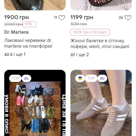
1900 грн
1199 грн
11
26
1234 грн
-5%
2000 грн
Dr. Martens
1079 грн з 10 серп
Лаковані черевики dr.
Жіночі балетки в сіточку,
martens на платформі
лофери, мюлі, літні сандалі
і ще
1
42.5
і ще
2
37
TOP
TOP