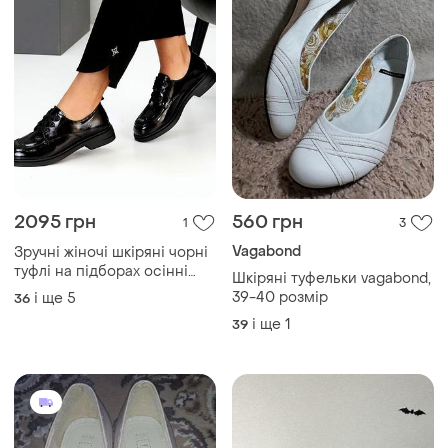
2095 грн
560 грн
1
3
Vagabond
Зручні жіночі шкіряні чорні
туфлі на підборах осінні
Шкіряні туфельки vagabond,
натуральна шкіра весна
39-40 розмір
і ще
5
36
осінь
і ще
1
39