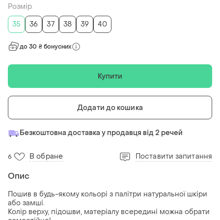
Розмір
35
36
37
38
39
40
до 30 ₴ бонусних
Купити
Додати до кошика
Безкоштовна доставка у продавця від 2 речей
В обране
Поставити запитання
6
Опис
Пошив в будь-якому кольорі з палітри натуральної шкіри
або замші.
Колір верху, підошви, матеріалу всередині можна обрати