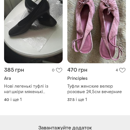
385 грн
470 грн
0
4
Ara
Principles
Нові легенькі туфлі із
Туфли женские велюр
нат.шкіри мякенькі
розовые 24,5см вечерние
ara,розмір7
і ще
1
і ще
1
40
37.5