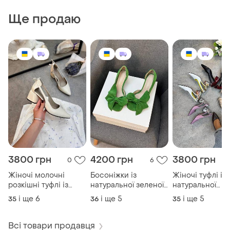
Ще продаю
3800 грн
4200 грн
3800 грн
0
6
Жіночі молочні
Босоніжки із
Жіночі туфлі із
розкішні туфлі із
натуральної зеленої
натуральної
натуральної шкіри
замші на шпильці з
ексклюзивної ш
і ще
6
і ще
5
і ще
5
35
36
35
jolie
бантом ексклюзив
jolie
1520-6
Всі товари продавця