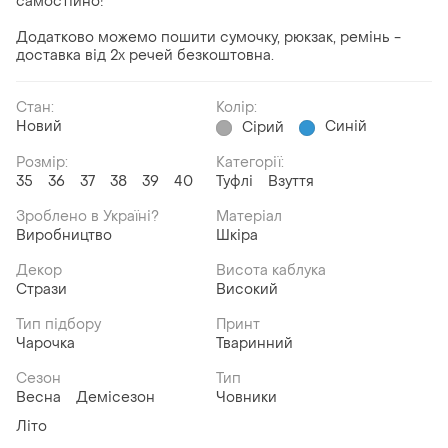
самостійно!
Додатково можемо пошити сумочку, рюкзак, ремінь -
доставка від 2х речей безкоштовна.
Стан:
Колір:
Новий
Синій
Сірий
Розмір:
Категорії:
35
36
37
38
39
40
Туфлі
Взуття
Зроблено в Україні?
Матеріал
Виробництво
Шкіра
Декор
Висота каблука
Стрази
Високий
Тип підбору
Принт
Чарочка
Тваринний
Сезон
Тип
Весна
Демісезон
Човники
Літо