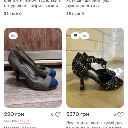
Елегантні жіночі туфельки з
Розкішні шкіряні туфлі
натуральної шкіри і замши
ручної роботи за
індивідуальними мірками
і ще
6
і ще
6
35
35
220 грн
3370 грн
0
6
-25%
290 грн
Взуття для танців, туфлі для