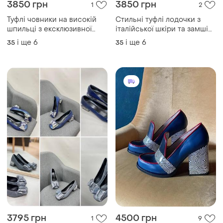
3850 грн
3850 грн
1
2
Туфлі човники на високій
Стильні туфлі лодочки з
шпильці з ексклюзивної
італійської шкіри та замші
шкіри з тисненням під
жіночі на шпильці
і ще
6
і ще
6
35
35
рептилію