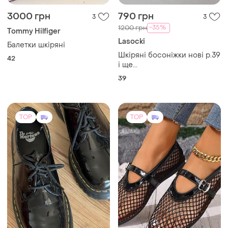
3000 грн
790 грн
3
3
-35%
1200 грн
Tommy Hilfiger
Lasocki
Балетки шкіряні
Шкіряні босоніжки нові р.39
42
і ще...
39
TOP
TOP