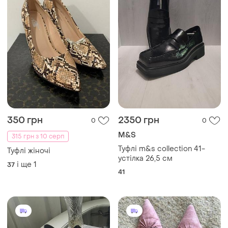
350 грн
2350 грн
0
0
M&S
315 грн з 10 серп
Туфлі m&s collection 41-
Туфлі жіночі
устілка 26,5 см
і ще
1
37
41