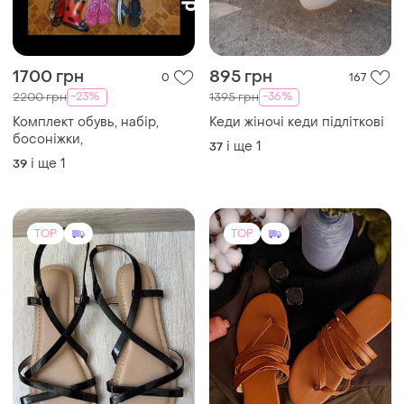
1700 грн
895 грн
0
167
-23%
-36%
2200 грн
1395 грн
Комплект обувь, набір,
Кеди жіночі кеди підліткові
босоніжки,
і ще
1
37
і ще
1
39
TOP
TOP