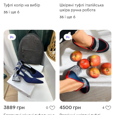
3795 грн
4500 грн
1
9
Туфлі колір на вибір
Шкіряні туфлі італійська
шкіра ручна робота
і ще
6
35
і ще
6
35
3889 грн
4500 грн
0
4