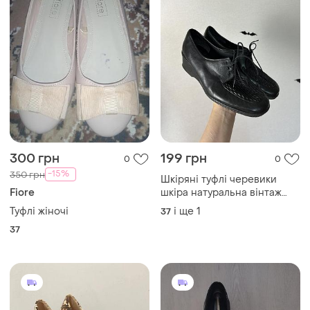
300 грн
199 грн
0
0
-15%
350 грн
Шкіряні туфлі черевики
Fiore
шкіра натуральна вінтаж
ретро на шнурівці закриті
Туфлі жіночі
і ще
1
37
демісезон
37