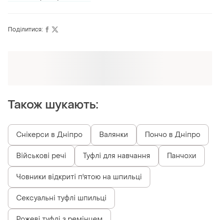
Поділитися:
Оформлюйте підписку SMART
Отримайте замовлення з безкоштовною
доставкою
Також шукають:
Снікерси в Дніпро
Валянки
Пончо в Дніпро
Військові речі
Туфлі для навчання
Панчохи
Човники відкриті п'ятою на шпильці
Сексуальні туфлі шпильці