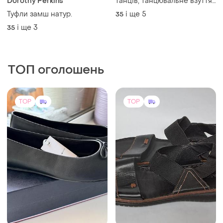
Dorothy Perkins
танців, танцювальне взуття,
танцювальні туфлі
Туфли замш натур.
і ще
5
35
і ще
3
35
ТОП оголошень
TOP
TOP