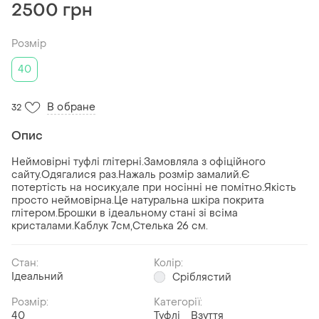
2500 грн
Розмір
40
В обране
32
Опис
Неймовірні туфлі глітерні.Замовляла з офіційного
сайту.Одягалися раз.Нажаль розмір замалий.Є
потертість на носику,але при носінні не помітно.Якість
просто неймовірна.Це натуральна шкіра покрита
глітером.Брошки в ідеальному стані зі всіма
кристалами.Каблук 7см,Стелька 26 см.
Стан:
Колір:
Ідеальний
Сріблястий
Розмір:
Категорії:
40
Туфлі
Взуття