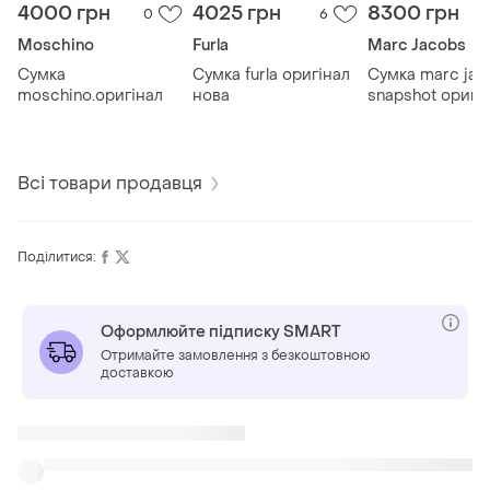
4000 грн
4025 грн
8300 грн
0
6
Moschino
Furla
Marc Jacobs
Сумка
Сумка furla оригінал
Сумка marc jac
moschino.оригінал
нова
snapshot оригі
Всі товари продавця
Поділитися:
Оформлюйте підписку SMART
Отримайте замовлення з безкоштовною
доставкою