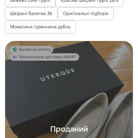
Бежево сині туфлі
Красиві шкіряні туфлі zara
Шкіряні балетки 36
Оригінальні підбори
Мокасини туреччина дубль
Безпечна оплата
Безкоштовна доставка SMART
Проданий