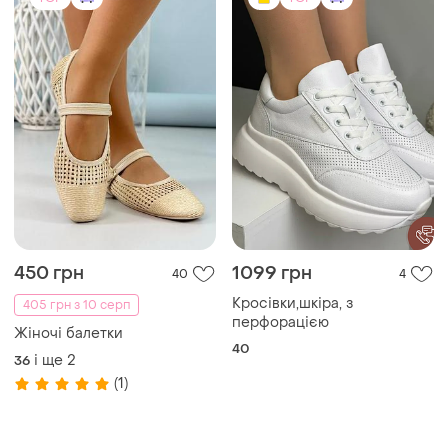
450 грн
1099 грн
40
4
Кросівки,шкіра, з
405 грн з 10 серп
перфорацією
Жіночі балетки
40
і ще
2
36
(1)