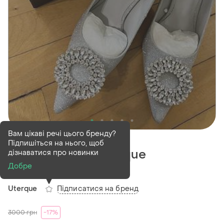
Вам цікаві речі цього бренду?
Проданий
Підпишіться на нього, щоб
Туфлі лодочки uterque
дізнаватися про новинки
Добре
(1)
Підписатися на бренд
Uterque
3000
грн
-17%