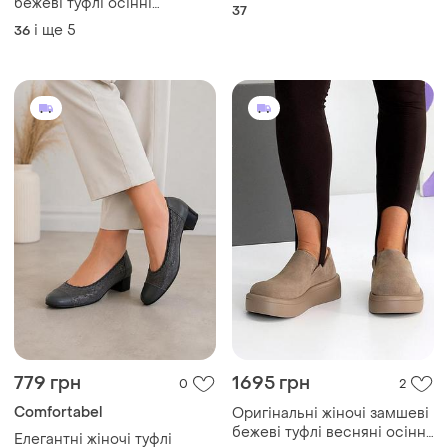
бежеві туфлі осінні
37
натуральна замша весна
і ще
5
36
осінь
779 грн
1695 грн
0
2
Comfortabel
Оригінальні жіночі замшеві
бежеві туфлі весняні осінні
Елегантні жіночі туфлі