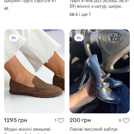
Шкіряні туфлі caprice 41
Туфлі k-ella jazz (6/наш 38,5-
39) жіночі з натур. шкіри
41
темносині "wide fit"
і ще
1
38.5
супінатор
1295 грн
200 грн
1
0
Модні жіночі замшеві
Лакові високий каблук