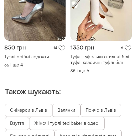
850 грн
1350 грн
14
6
Туфлі срібні лодочки
Туфлі туфельки стильні білі
туфлі класичні туфлі білі
і ще
4
36
лодочки човники трендові
і ще
6
35
білі лодочки на шпильці
Також шукають:
Снікерси в Львів
Валянки
Пончо в Львів
Взуття
Жіночі туфлі ted baker в одесі