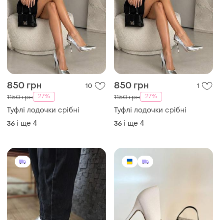
850 грн
850 грн
10
1
-27%
-27%
1150 грн
1150 грн
Туфлі лодочки срібні
Туфлі лодочки срібні
і ще
4
і ще
4
36
36