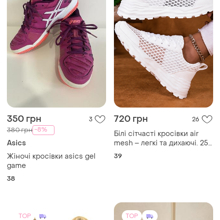
350 грн
720 грн
3
26
-8%
380 грн
Білі сітчасті кросівки air
Asics
mesh – легкі та дихаючі. 25
см
Жіночі кросівки asics gel
39
game
38
TOP
TOP