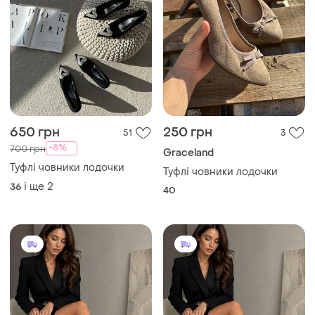
650 грн
250 грн
51
3
-8%
700 грн
Graceland
Туфлі човники лодочки
Туфлі човники лодочки
і ще
2
36
40