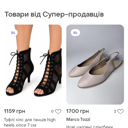
Товари від Супер-продавців
1159 грн
1700 грн
0
2
Marco Tozzi
Туфлі хілс для танців high
heels хілси 7 см
Нові шкіряні слінгбеки