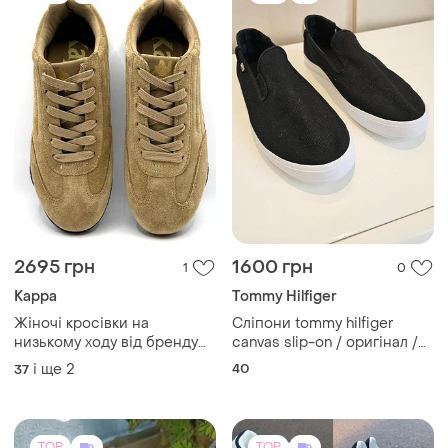
2695 грн
1600 грн
1
0
Kappa
Tommy Hilfiger
Жіночі кросівки на
Сліпони tommy hilfiger
низькому ходу від бренду
canvas slip-on / оригінал /
kappa коричневого кольору
чорні / розмір 40 (25.5 см)
і ще
2
40
37
TOP
TOP