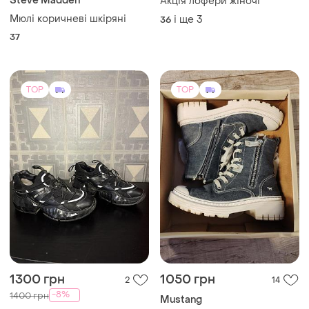
Steve Madden
Акція лофери жіночі
Мюлі коричневі шкіряні
і ще
3
36
37
TOP
TOP
1300 грн
1050 грн
2
14
-8%
1400 грн
Mustang