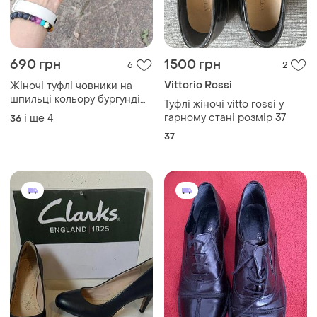
690 грн
1500 грн
6
2
Vittorio Rossi
Жіночі туфлі човники на
шпильці кольору бургунді
Туфлі жіночі vitto rossi у
vika 36-40р
гарному стані розмір 37
і ще
4
36
37