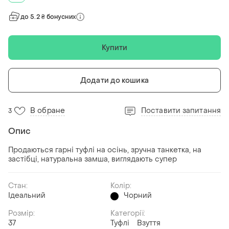
до 5.2 ₴ бонусних
Купити
Додати до кошика
В обране
Поставити запитання
3
Опис
Продаються гарні туфлі на осінь, зручна танкетка, на
застібці, натуральна замша, виглядають супер
Стан:
Колір:
Ідеальний
Чорний
Розмір:
Категорії:
37
Туфлі
Взуття