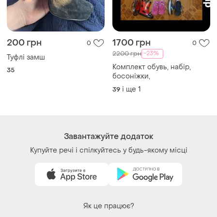
200 грн
1700 грн
0
0
-23%
2200 грн
Туфлі замш
Комплект обувь, набір,
35
босоніжки,
і ще
1
39
Завантажуйте додаток
Купуйте речі і спілкуйтесь у будь-якому місці
Як це працює?