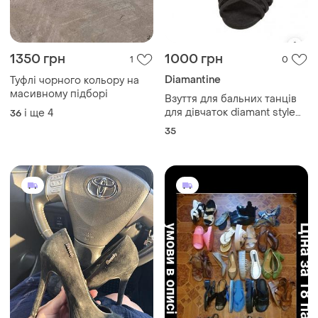
1350 грн
1000 грн
1
0
Diamantine
Туфлі чорного кольору на
масивному підборі
Взуття для бальних танців
для дівчаток diamant style
і ще
4
36
008-035-335
35