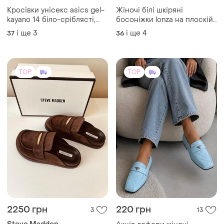
Кросівки унісекс asics gel-
Жіночі білі шкіряні
kayano 14 біло-сріблясті,
босоніжки lonza на плоскій
розміри 37–40
підошві 36–40
і ще
3
і ще
4
37
36
TOP
TOP
2250 грн
220 грн
3
13