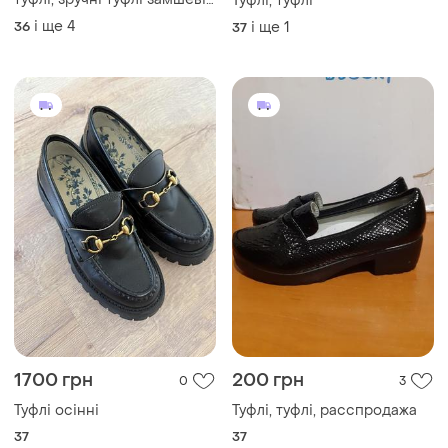
Туфлі, туфлі
,чорні жіночі туфлі зручні
і ще
4
36
і ще
1
37
,туфлі осінні 2022
1700 грн
200 грн
0
3
Туфлі осінні
Туфлі, туфлі, расспродажа
37
37