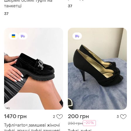
Шкіряні осінні туфлі на
танкетці
37
37
1470 грн
200 грн
2
3
-20%
250 грн
Туфлі=arto=,замшеві жіночі
туфлі, зручні туфлі замшеві