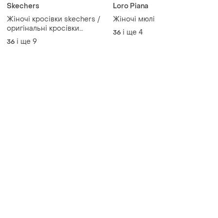
Skechers
Loro Piana
Жіночі кросівки skechers /
Жіночі мюлі
оригінальні кросівки
і ще
4
36
скечерс
і ще
9
36