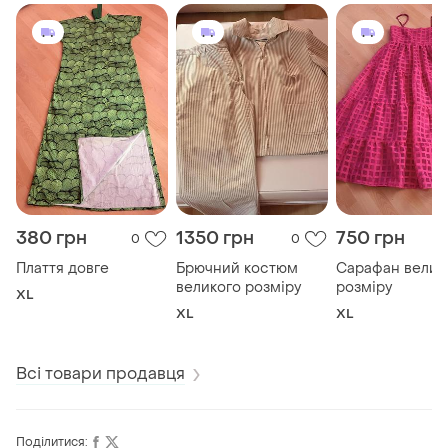
380 грн
1350 грн
750 грн
0
0
Плаття довге
Брючний костюм
Сарафан велик
великого розміру
розміру
XL
XL
XL
Всі товари продавця
Поділитися: