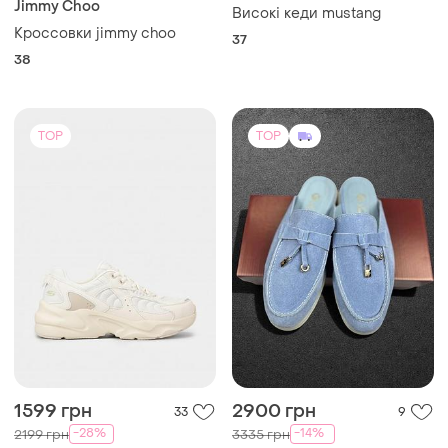
Jimmy Choo
Високі кеди mustang
Кроссовки jimmy choo
37
38
TOP
TOP
1599 грн
2900 грн
33
9
-28%
-14%
2199 грн
3335 грн