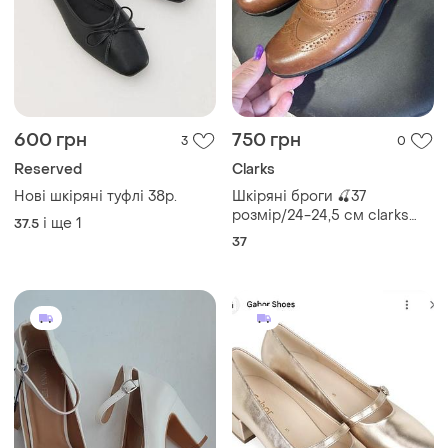
1150 грн
400 грн
0
5
Gabor
Туфли 38р белый
Туфли лодочки gabor
38
і ще
1
39