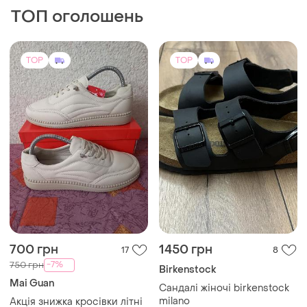
700 грн
1450 грн
17
8
-7%
750 грн
Birkenstock
Mai Guan
Сандалі жіночі birkenstock
milano
Акція знижка кросівки літні
легенькі жіночі бежеві mai
37
guan
і ще
3
37
TOP
TOP