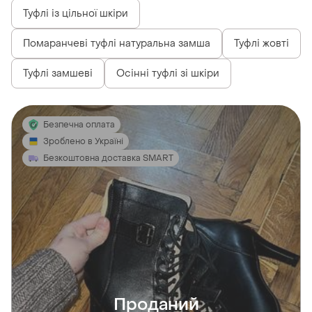
Туфлі із цільної шкіри
Помаранчеві туфлі натуральна замша
Туфлі жовті
Туфлі замшеві
Осінні туфлі зі шкіри
Безпечна оплата
Зроблено в Україні
Безкоштовна доставка SMART
Проданий