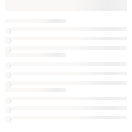
Отримайте замовлення з безкоштовною
доставкою
ТОП оголошень
TOP
TOP