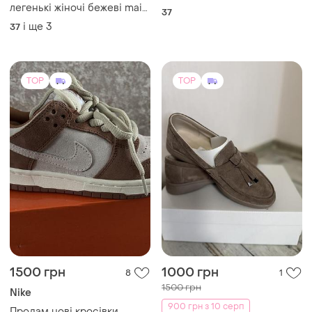
1500 грн
1000 грн
8
1
1500 грн
Nike
900 грн з 10 серп
Продам нові кросівки
Lola
36
Жіночі замшеві лофери,
взутті 2 рази, бренд lola
andi, колір сіро/бежеві
і ще
1
37
розмір 37, без дефектів
TOP
TOP