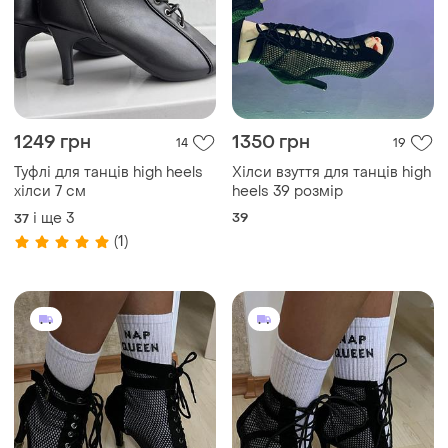
1249 грн
1350 грн
14
19
Туфлі для танців high heels
Хілси взуття для танців high
хілси 7 см
heels 39 розмір
і ще
3
39
37
(1)