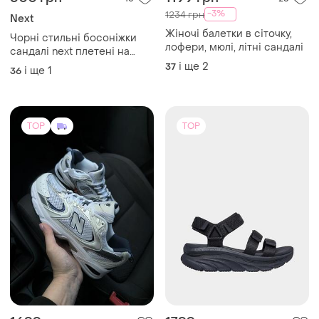
1699 грн
1799 грн
53
23
-11%
1999 грн
New Balance
Skechers
Кросівки жіночі new
balance 530
Оригінальні жіночі сандалії
skechers / сандалії чорного
і ще
5
36
кольору
і ще
3
36