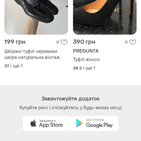
Як це працює?
Україна, 02121, місто Київ, Харківське шосе, будинок
201-203, літера 4Г
Політика конфіденційності
Договір-оферта
Контакти
Ми у соц.мережах
Речі за кліком серця. Всі права захищені
© 2026
Shafa.ua