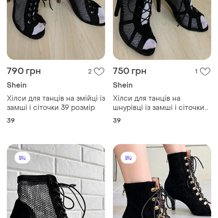
790 грн
750 грн
2
1
Shein
Shein
Хілси для танців на змійці із
Хілси для танців на
замші і сіточки 39 розмір
шнурівці із замші і сіточки
39 розмір
39
39