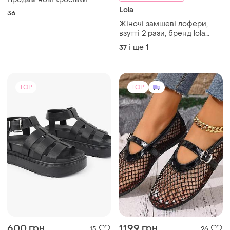
600 грн
1199 грн
15
26
-3%
1234 грн
Next
Жіночі балетки в сіточку,
Чорні стильні босоніжки
лофери, мюлі, літні сандалі
сандалі next плетені на
масивній підошві
і ще
2
37
і ще
1
36
TOP
TOP