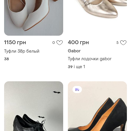
199 грн
390 грн
0
0
PREGUNTA
Шкіряні туфлі черевики
шкіра натуральна вінтаж
Туфлі жіночі
ретро на шнурівці закриті
і ще
1
37
і ще
1
38.5
демісезон
Завантажуйте додаток
Купуйте речі і спілкуйтесь у будь-якому місці