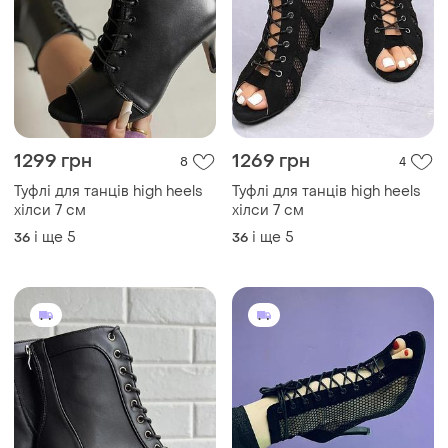
1299 грн
1269 грн
8
4
Туфлі для танців high heels
Туфлі для танців high heels
хілси 7 см
хілси 7 см
і ще
5
і ще
5
36
36