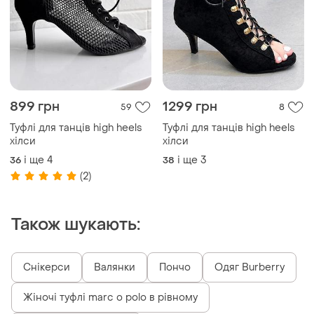
899 грн
1299 грн
59
8
Туфлі для танців high heels
Туфлі для танців high heels
хілси
хілси
і ще
4
і ще
3
36
38
(2)
Також шукають:
Снікерси
Валянки
Пончо
Одяг Burberry
Жіночі туфлі marc o polo в рівному