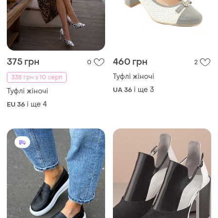
375 грн
460 грн
0
2
Туфлі жіночі
338 грн з 10 серп
і ще
3
UA 36
Туфлі жіночі
і ще
4
EU 36