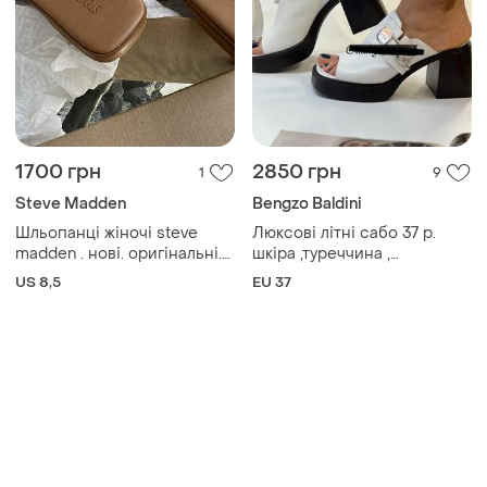
1700 грн
2850 грн
1
9
Steve Madden
Bengzo Baldini
Шльопанці жіночі steve
Люксові літні сабо 37 р.
madden . нові. оригінальні.
шкіра ,туреччина ,
натуральна шкіра. бежеві.
відеоогляд 🎦 bengzo
US 8,5
EU 37
розмір 8,5 (24,5-25см)
baldinini