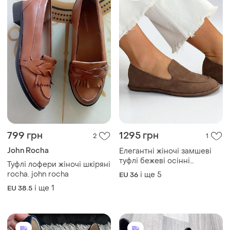
799 грн
1295 грн
2
1
John Rocha
Елегантні жіночі замшеві
туфлі бежеві осінні
Туфлі лофери жіночі шкіряні
натуральна замша весна
rocha. john rocha
і ще
5
EU 36
осінь
і ще
1
EU 38.5