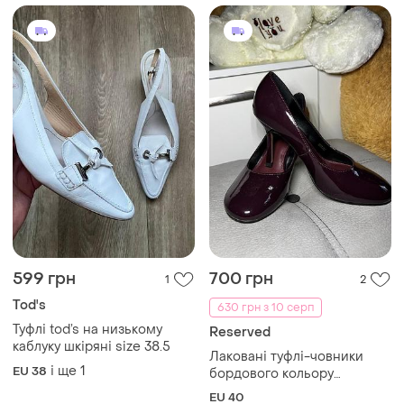
599 грн
700 грн
1
2
Tod's
630 грн з 10 серп
Туфлі tod’s на низькому
Reserved
каблуку шкіряні size 38.5
Лаковані туфлі-човники
і ще
1
EU 38
бордового кольору
(марсала) від бренду
EU 40