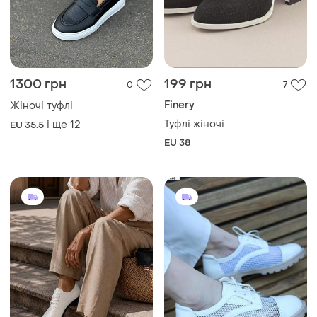
1300 грн
199 грн
0
7
Finery
Жіночі туфлі
Туфлі жіночі
і ще
12
EU 35.5
EU 38