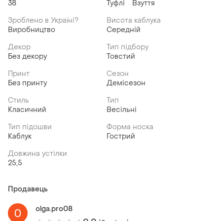
38
Туфлі
Взуття
Зроблено в Україні?
Висота каблука
Виробництво
Середній
Декор
Тип підбору
Без декору
Товстий
Принт
Сезон
Без принту
Демісезон
Стиль
Тип
Класичний
Весільні
Тип підошви
Форма носка
Каблук
Гострий
Довжина устілки
25,5
Продавець
olga.pro08