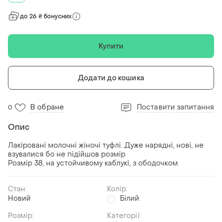
до 26 ₴ бонусних
Купити
Додати до кошика
В обране
Поставити запитання
0
Опис
Лакіровані молочні жіночі туфлі. Дуже нарядні, нові, не
взувалися бо не підійшов розмір
Розмір 38, на устойчивому каблукі, з ободочком
Стан:
Колір:
Новий
Білий
Розмір:
Категорії: