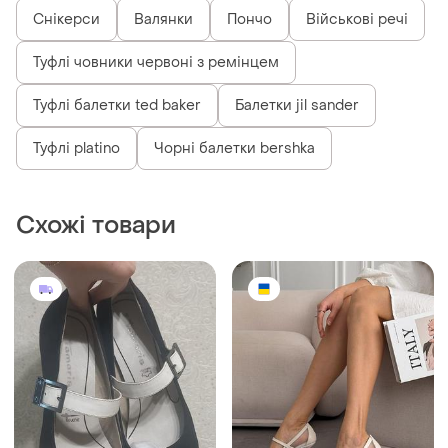
Снікерси
Валянки
Пончо
Військові речі
Туфлі човники червоні з ремінцем
Туфлі балетки ted baker
Балетки jil sander
Туфлі platino
Чорні балетки bershka
Схожі товари