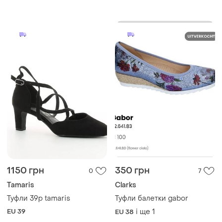
reserved
1150 грн
350 грн
0
7
Tamaris
Clarks
Туфли 39р tamaris
Туфли балетки gabor
EU 39
і ще
1
EU 38