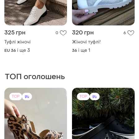
325 грн
320 грн
0
6
Туфлі жіночі
Жіночі туфлі!
і ще
3
і ще
1
EU 36
36
ТОП оголошень
TOP
TOP