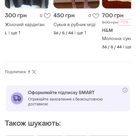
300 грн
450 грн
700 грн
0
0
-13%
800 грн
Жіночий кардиган
Сукня в рубчик міді
H&M
і ще
1
і ще
1
L
36 / S / 44
Молочна сукня 
і ще
1
36 / S / 44
Поділитися:
Оформлюйте підписку SMART
Отримайте замовлення з безкоштовною
доставкою
Також шукають: