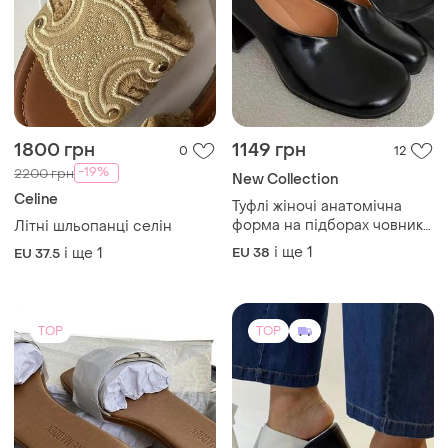
1800 грн
1149 грн
0
12
-19%
2200 грн
New Collection
Celine
Туфлі жіночі анатомічна
форма на підборах човники
Літні шльопанці селін
чорні
і ще
1
і ще
1
EU 38
EU 37.5
TOP
TOP