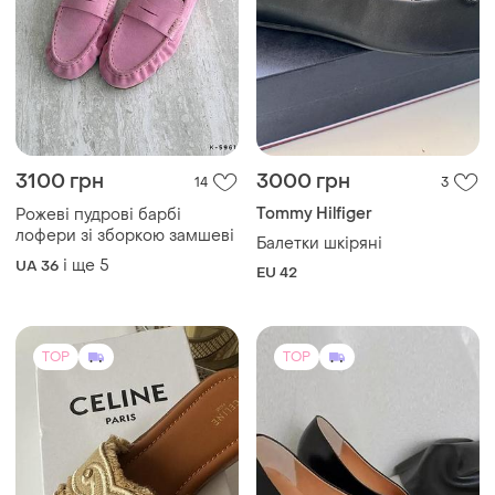
3100 грн
3000 грн
14
3
Tommy Hilfiger
Рожеві пудрові барбі
лофери зі зборкою замшеві
Балетки шкіряні
і ще
5
UA 36
EU 42
TOP
TOP