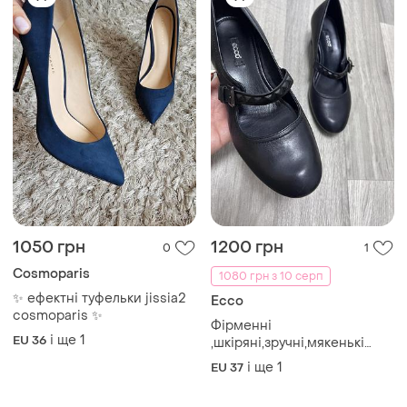
1050 грн
1200 грн
0
1
Cosmoparis
1080 грн з 10 серп
✨ ефектні туфельки jissia2
Ecco
cosmoparis ✨
Фірменні
і ще
1
EU 36
,шкіряні,зручні,мякенькі
туфлі,оригінал ,на
і ще
1
EU 37
невисокому каблучку