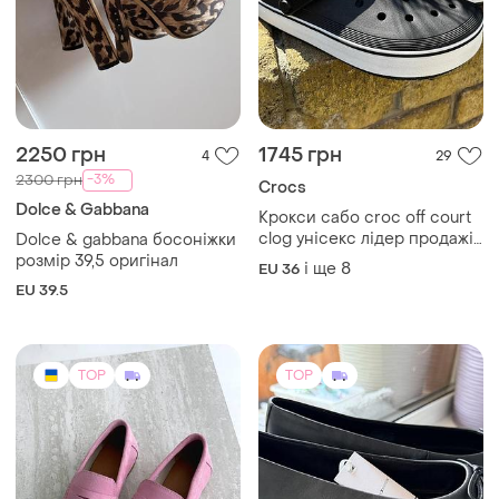
2250 грн
1745 грн
4
29
-3%
2300 грн
Crocs
Dolce & Gabbana
Крокси сабо croc off court
clog унісекс лідер продажів
Dolce & gabbana босоніжки
crocs крокси сабо black off
розмір 39,5 оригінал
і ще
8
EU 36
court black crocs
EU 39.5
TOP
TOP