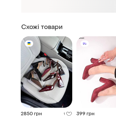
2850 грн
399 грн
1
Туфлі жіночі шоколад /
Туфлі жіночі
чорні туфлі / туфлі бургунді
і ще
1
36
і ще
4
36