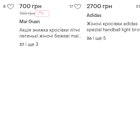
і ще
5
36
спеціал спешл
guan
і ще
3
37