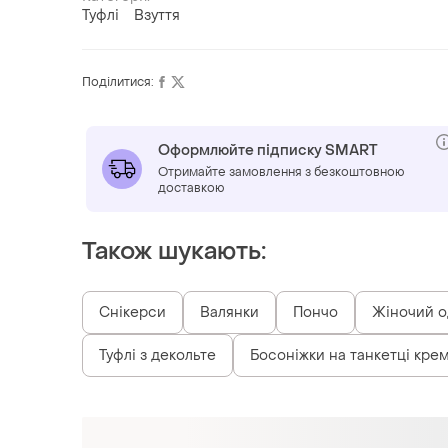
Туфлі
Взуття
Поділитися:
Оформлюйте підписку SMART
Отримайте замовлення з безкоштовною
доставкою
Також шукають:
Снікерси
Валянки
Пончо
Жіночий од
Туфлі з декольте
Босоніжки на танкетці кре
Схожі товари