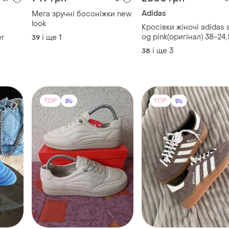
TOP
TOP
700 грн
2700 грн
8
17
51
-7%
750 грн
Adidas
Mai Guan
Жіночі кросівки adidas
spezial handball light br
Акція знижка кросівки літні
коричневі кеди адідас
легенькі жіночі бежеві mai