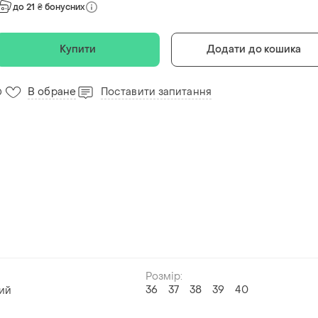
до 21 ₴ бонусних
Купити
Додати до кошика
В обране
Поставити запитання
0
Розмір:
36
37
38
39
40
ий