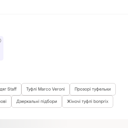
яг Staff
Туфлі Marco Veroni
Прозорі туфельки
мові
Дзеркальні підбори
Жіночі туфлі bonprix