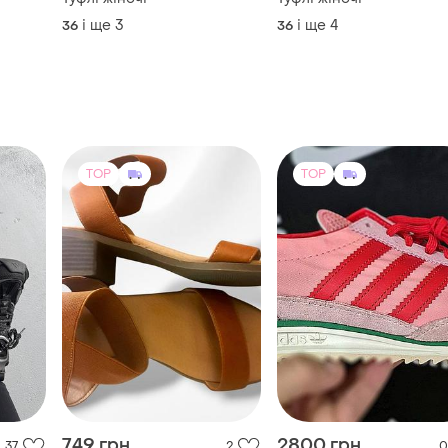
TOP
TOP
749 грн
2800 грн
37
2
0
Adidas
Мега зручні босоніжки new
look
Кросівки жіночі adidas s
og pink(оригінал) 38-24,
er
і ще
1
39
38⅔-25 39⅓-25,5
і ще
3
38
41⅓-26,5см