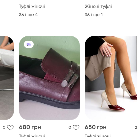
680 грн
650 грн
0
0
2
Туфлі жіночі
Туфлі жіночі
і ще
3
і ще
4
36
36