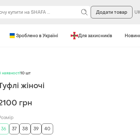
Додати товар
Зроблено в Україні
Для захисників
Новин
В наявності
10 шт
Туфлі жіночі
2100 грн
Розмір
36
37
38
39
40