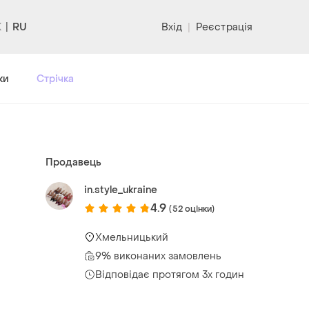
RU
Вхід
|
Реєстрація
ки
Стрічка
Продавець
in.style_ukraine
4.9
(52 оцінки)
Хмельницький
9% виконаних замовлень
Відповідає протягом 3х годин