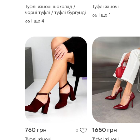
750 грн
1650 грн
0
Туфлі жіночі
Туфлі жіночі
і ще
4
і ще
5
36
35
ТОП оголошень