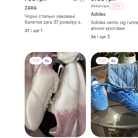
TOP
TOP
5800 грн
550 грн
0
-4%
6000 грн
ZARA
Twinset Milano
Кросівки ,zara.
Кросівки жіночі
і ще
1
38