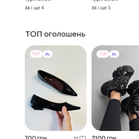
TOP
TOP
700 грн
3100 грн
22
-22%
3950 грн
ZARA
Adidas
Чорні стильні лаковані
балетки zara 37 розміру з
Adidas vento xlg runn
гострим мисом
жіночі кросівки
і ще
1
37
і ще
3
36