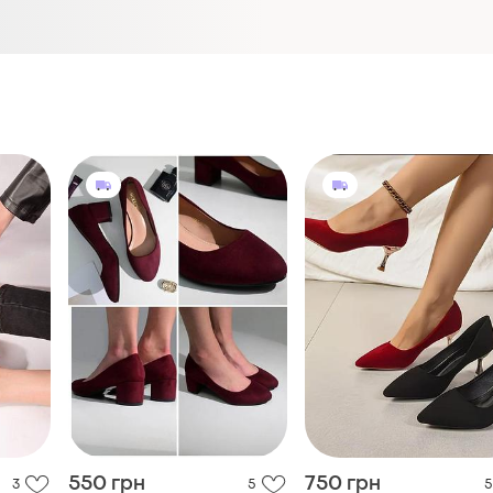
550 грн
750 грн
3
5
5
Туфлі жіночі
Жіночі туфлі
і ще
4
і ще
1
36
36