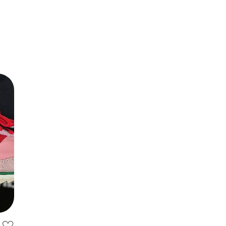
l 72
5