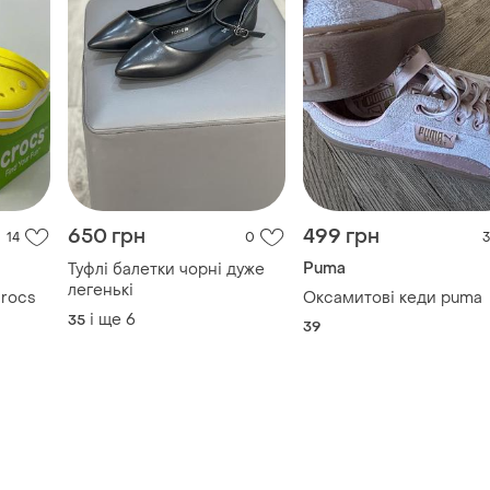
650 грн
499 грн
14
0
3
Puma
Туфлі балетки чорні дуже
легенькі
crocs
Оксамитові кеди puma
і ще
6
35
39