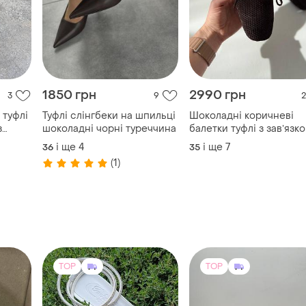
1850 грн
2990 грн
3
9
2
 туфлі
Туфлі слінгбеки на шпильці
Шоколадні коричневі
з
шоколадні чорні туреччина
балетки туфлі з завʼязко
перфорацією
і ще
4
і ще
7
36
35
(1)
TOP
TOP