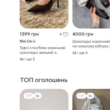
1399 грн
4000 грн
8
Mei De Li
Шоколадні коричневі
на низькому каблуку 
Туфлі слінгбеки коричневі
бантиком
шоколадні замшеві з
і ще
6
35
гострим носиком на
і ще
5
35
шпильці каблуки лодочки з
відкритою пʼяткою трендові
стильні зручні
ТОП оголошень
TOP
TOP