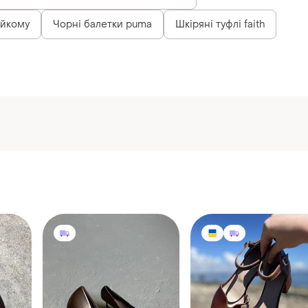
Замшеві туфлі оливкові без підборів.
ійкому
Чорні балетки puma
Шкіряні туфлі faith