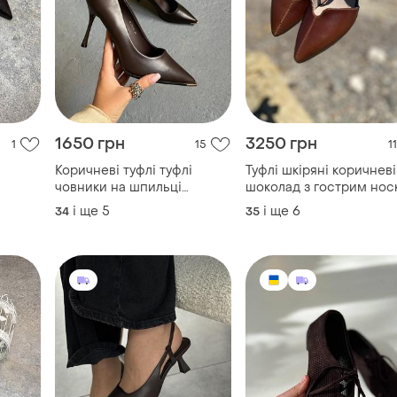
1650 грн
3250 грн
1
15
11
Коричневі туфлі туфлі
Туфлі шкіряні коричневі 
човники на шпильці
шоколад з гострим нос
класичні туфлі шоколадні
на низькому підборі 4.
і ще
5
і ще
6
34
35
пильці
туфлі на підборах базові
туфлі на каблуку туфлі
лодочки шпильки