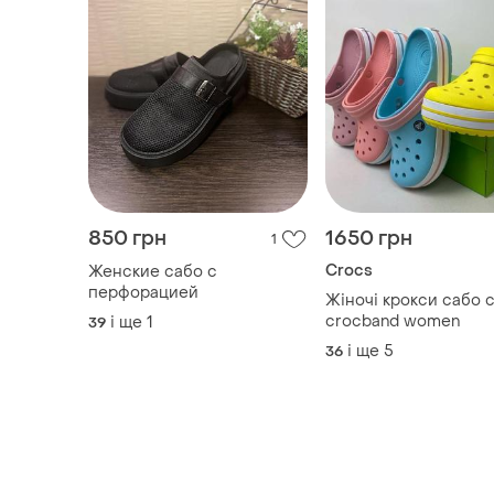
850 грн
1650 грн
1
Crocs
Женские сабо с
перфорацией
Жіночі крокси сабо 
crocband women
і ще
1
39
і ще
5
36