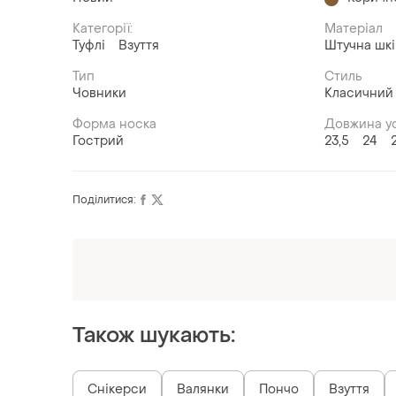
Категорії:
Матеріал
Туфлі
Взуття
Штучна шк
Тип
Стиль
Човники
Класичний
Форма носка
Довжина ус
Гострий
23,5
24
Поділитися:
Оформлюйте підписку SMART
Отримайте замовлення з безкоштовною
доставкою
Також шукають: