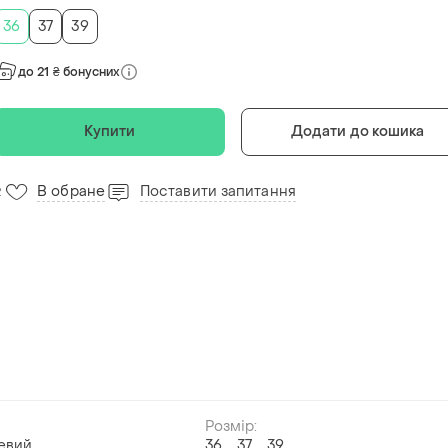
36
37
39
до 21 ₴ бонусних
Купити
Додати до кошика
В обране
Поставити запитання
2
Розмір:
евий
36
37
39