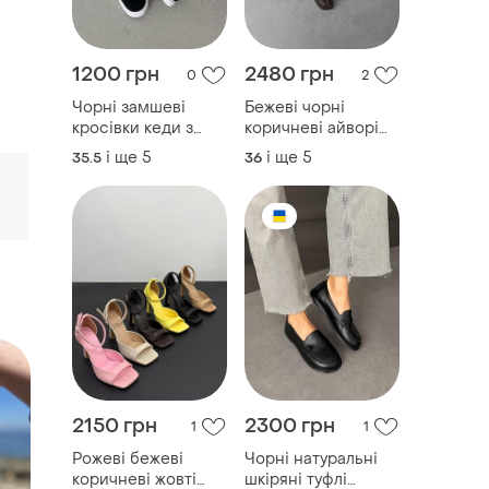
1200 грн
2480 грн
0
2
Чорні замшеві
Бежеві чорні
кросівки кеди з
коричневі айворі
білими вставками
кемел натуральні
і ще
5
і ще
5
35.5
36
на білій товстій
шкіряні замшеві
підошві
лаковані лакові
анатомічні лофери
з анатомічним
носом замша шкіра
лак шоколад беж
лотос
2150 грн
2300 грн
1
1
Рожеві бежеві
Чорні натуральні
коричневі жовті
шкіряні туфлі