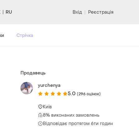
RU
Вхід
|
Реєстрація
ки
Стрічка
Продавець
yurchenya
5.0
(296 оцінок)
Київ
8% виконаних замовлень
Відповідає протягом 6ти годин