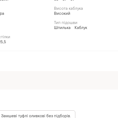
Висота каблука
іра
Високий
Тип підошви
Шпилька
Каблук
тілки
25,5