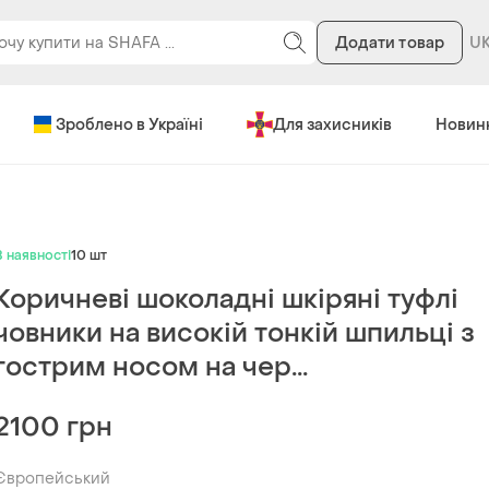
Додати товар
Зроблено в Україні
Для захисників
Новин
В наявності
10 шт
Коричневі шоколадні шкіряні туфлі
човники на високій тонкій шпильці з
гострим носом на чер...
2100 грн
Європейський