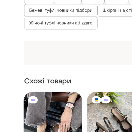
Снікерси
Валянки
Пончо
Взуття
Бежеві туфлі човники підбори
Шкіряні на ст
Жіночі туфлі човники attizzare
Схожі товари