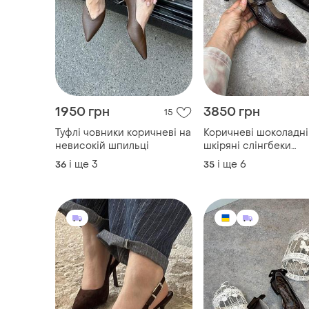
1950 грн
3850 грн
15
Туфлі човники коричневі на
Коричневі шоколадні
невисокій шпильці
шкіряні слінгбеки
босоніжки з гострим
і ще
3
і ще
6
36
35
носком на низькій ш