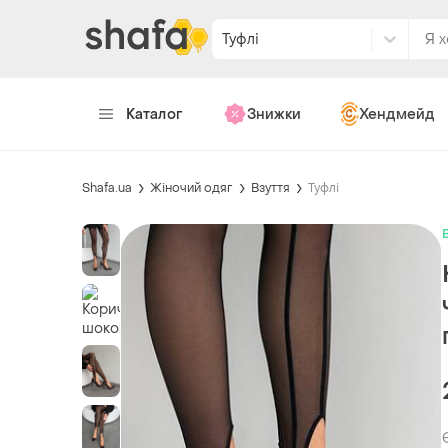
Туфлі
Каталог
Знижки
Хендмейд
Shafa.ua
Жіночий одяг
Взуття
Туфлі