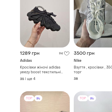
1289 грн
3500 грн
94
Adidas
Nike
Кросівки жіночі adidas
Взуття , кросівки , 3
yeezy boost текстильні
торг
полегшені темно сірі
і ще
4
38
35
TOP
TOP