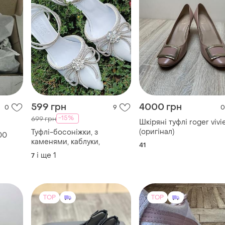
599 грн
4000 грн
0
9
0
-15%
699 грн
Шкіряні туфлі roger vivi
(оригінал)
Туфлі-босоніжки, з
500
каменями, каблуки,
41
і ще
1
7
TOP
TOP