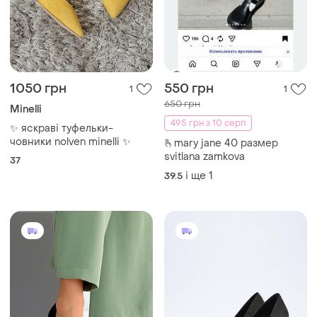
1050 грн
550 грн
1
1
650 грн
Minelli
495 грн з 10 серп
✨ яскраві туфельки-
човники nolven minelli ✨
🫰mary jane 40 размер
svitlana zamkova
37
і ще
1
39.5