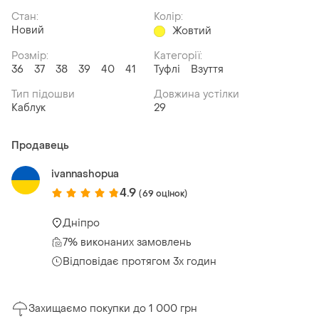
Стан:
Колір:
Новий
Жовтий
Розмір:
Категорії:
36
37
38
39
40
41
Туфлі
Взуття
Тип підошви
Довжина устілки
Каблук
29
Продавець
ivannashopua
4.9
(69 оцінок)
Дніпро
7% виконаних замовлень
Відповідає протягом 3х годин
Захищаємо покупки до 1 000 грн