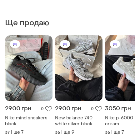
Ще продаю
2900 грн
2900 грн
3050 грн
0
0
Nike mind sneakers
New balanсe 740
Nike p-6000 be
black
white silver black
cream
і ще
7
і ще
9
і ще
7
37
36
36