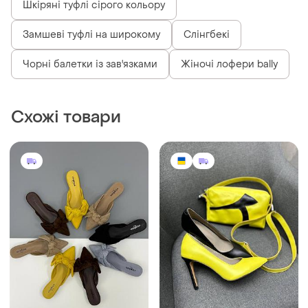
Шкіряні туфлі сірого кольору
Замшеві туфлі на широкому
Слінгбекі
Чорні балетки із зав'язками
Жіночі лофери bally
Схожі товари