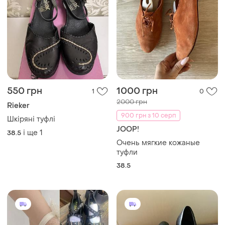
550 грн
1000 грн
1
0
2000 грн
Rieker
900 грн з 10 серп
Шкіряні туфлі
JOOP!
і ще
1
38.5
Очень мягкие кожаные
туфли
38.5