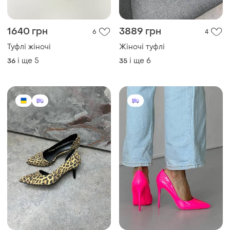
1640 грн
3889 грн
6
4
Туфлі жіночі
Жіночі туфлі
і ще
5
і ще
6
36
35