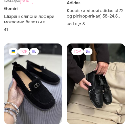
-8%
1250 грн
Adidas
Gemini
Кросівки жіночі adidas sl 72
og pink(оригінал) 38-24,5
Шкіряні сліпони лофери
38⅔-25 39⅓-25,5
мокасини балетки з
і ще
3
38
41⅓-26,5см
перфорацією gemini р.41
41
TOP
TOP