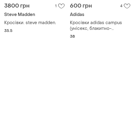
3800 грн
600 грн
1
4
Steve Madden
Adidas
Кросівки. steve madden.
Кросівки adidas campus
(унісекс, блакитно-
35.5
сірі,розмір- 38, замша,
38
виробництва в'єтнам, не
оригінальні звісно, але в
гарному стані, без
дефектів.