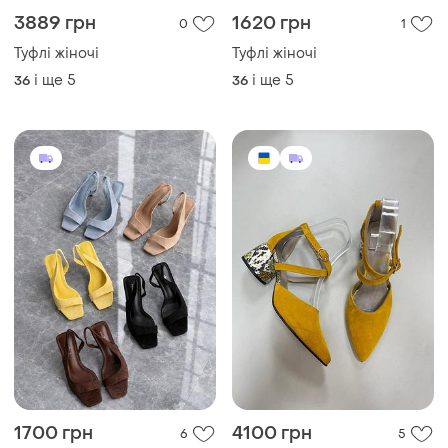
3889 грн
1620 грн
0
1
Туфлі жіночі
Туфлі жіночі
і ще
5
і ще
5
36
36
1700 грн
4100 грн
6
5