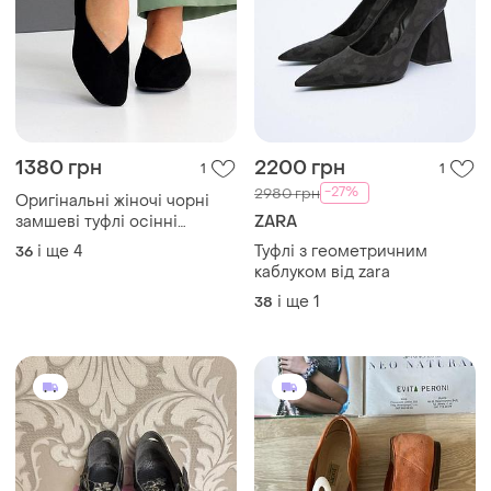
1380 грн
2200 грн
1
1
-27%
2980 грн
Оригінальні жіночі чорні
замшеві туфлі осінні
ZARA
натуральна замша весна
і ще
4
Туфлі з геометричним
36
осінь
каблуком від zara
і ще
1
38