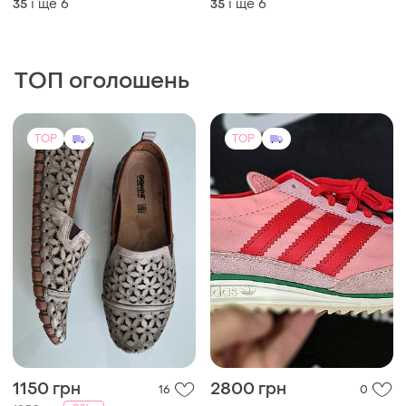
і ще
6
і ще
6
35
35
ТОП оголошень
TOP
TOP
1150 грн
2800 грн
16
0