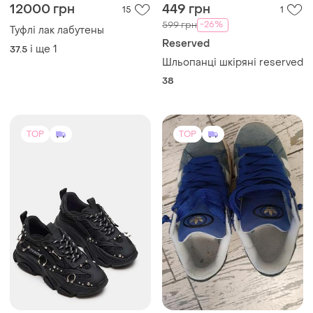
12000 грн
449 грн
15
1
-26%
599 грн
Туфлі лак лабутены
Reserved
і ще
1
37.5
Шльопанці шкіряні reserved
38
TOP
TOP