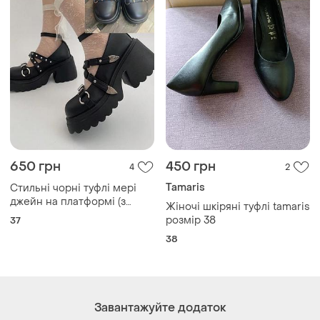
650 грн
450 грн
4
2
Tamaris
Стильні чорні туфлі мері
джейн на платформі (з
Жіночі шкіряні туфлі tamaris
нюансами)‼️
розмір 38
37
38
Завантажуйте додаток