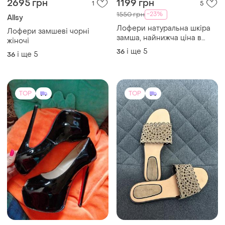
2695 грн
1199 грн
1
5
-23%
1550 грн
Allsy
Лофери натуральна шкіра
Лофери замшеві чорні
замша, найнижча ціна в
жіночі
інтернеті!
і ще
5
36
і ще
5
36
TOP
TOP