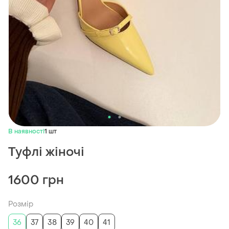
В наявності
1 шт
Туфлі жіночі
1600 грн
Розмір
36
37
38
39
40
41