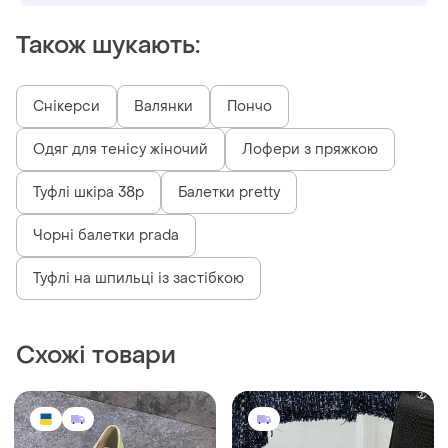
Також шукають:
Снікерси
Валянки
Пончо
Одяг для тенісу жіночий
Лофери з пряжкою
Туфлі шкіра 38р
Балетки pretty
Чорні балетки prada
Туфлі на шпильці із застібкою
Схожі товари