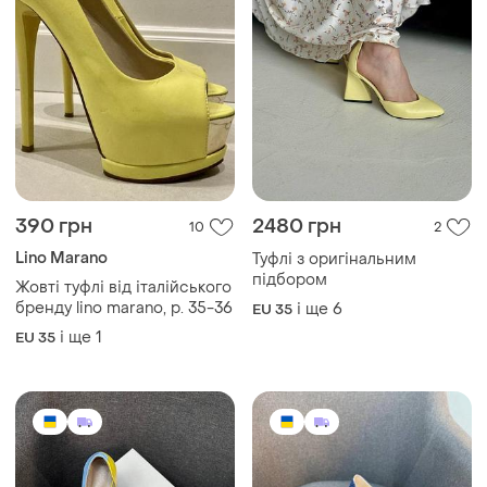
390 грн
2480 грн
10
2
Lino Marano
Туфлі з оригінальним
підбором
Жовті туфлі від італійського
бренду lino marano, р. 35-36
і ще
6
EU 35
і ще
1
EU 35