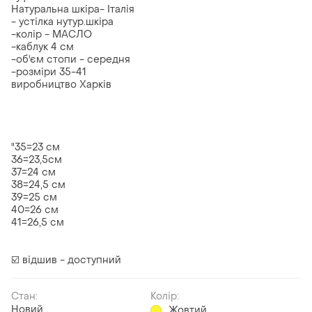
Натуральна шкіра- Італія
- устілка нутур.шкіра
-колір - МАСЛО
-каблук 4 см
-об'єм стопи - середня
-розміри 35-41
виробництво Харків
"35=23 см
36=23,5см
37=24 см
38=24,5 см
39=25 см
40=26 см
41=26,5 см
☑️ відшив - доступний
Стан:
Колір:
Новий
Жовтий