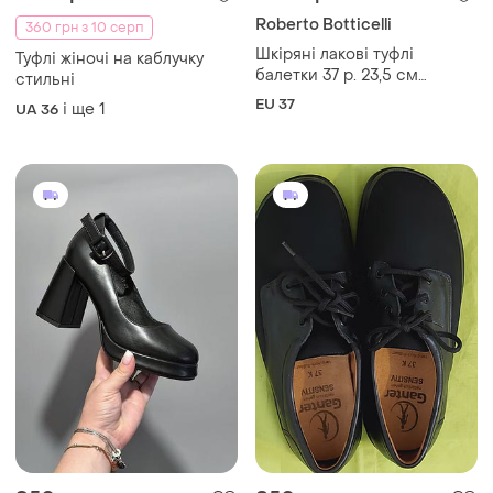
Roberto Botticelli
360 грн з 10 серп
Шкіряні лакові туфлі
Туфлі жіночі на каблучку
балетки 37 р. 23,5 см
стильні
roberto botticelli натуральна
EU 37
і ще
1
UA 36
шкіра