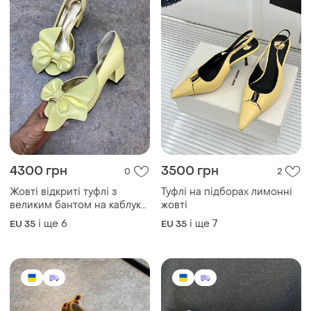
4300 грн
3500 грн
0
2
Жовті відкриті туфлі з
Туфлі на підборах лимонні
великим бантом на каблуку
жовті
середньої висоти
і ще
6
і ще
7
EU 35
EU 35