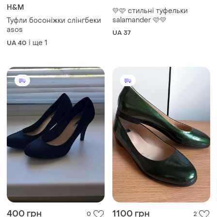
H&M
💛🩷 стильні туфельки
salamander 🩷💛
Туфли босоніжки слінгбеки
asos
UA 37
і ще
1
UA 40
400 грн
1100 грн
0
2