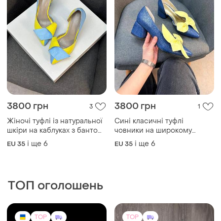
3800 грн
3800 грн
3
1
Жіночі туфлі із натуральної
Сині класичні туфлі
шкіри на каблуках з бантом
човники на широкому
1518
каблуку з великим жовтим
і ще
6
і ще
6
EU 35
EU 35
бантом
ТОП оголошень
TOP
TOP