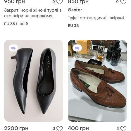
950 грн
850 грн
0
0
Ganter
Закриті чорні жіночі туфлі з
екошкіри на широкому
Туфлі ортопедичні, шкіряні.
підборі з ремінцем
і ще
5
EU 35
EU 38
2200 грн
400 грн
3
3