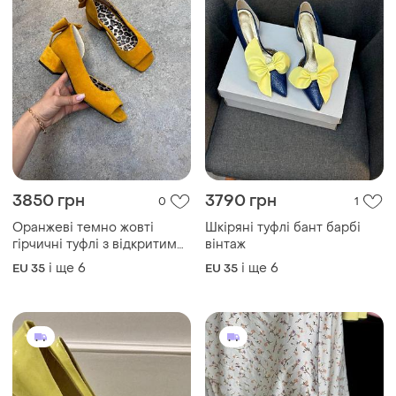
3850 грн
3790 грн
0
1
Оранжеві темно жовті
Шкіряні туфлі бант барбі
гірчичні туфлі з відкритим
вінтаж
носком
і ще
6
і ще
6
EU 35
EU 35