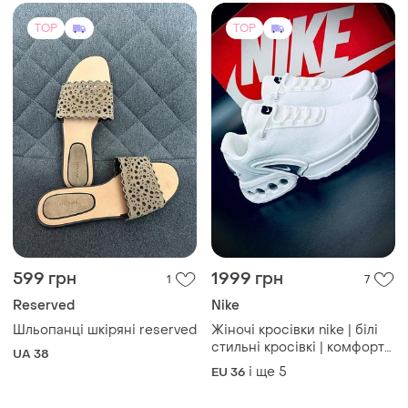
TOP
TOP
599 грн
1999 грн
1
7
Reserved
Nike
Шльопанці шкіряні reserved
Жіночі кросівки nike | білі
стильні кросівкі | комфорт
UA 38
на кожен день женские
і ще
5
EU 36
кроссовки 36-41 новинка
від nike найк женские