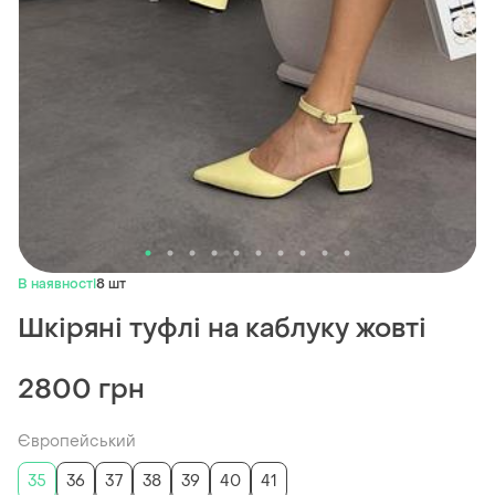
В наявності
8 шт
Шкіряні туфлі на каблуку жовті
2800 грн
Європейський
35
36
37
38
39
40
41