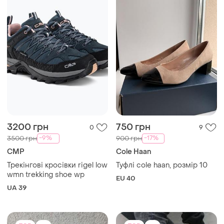
3200 грн
750 грн
0
9
-9%
-17%
3500 грн
900 грн
CMP
Cole Haan
Трекінгові кросівки rigel low
Туфлі cole haan, розмір 10
wmn trekking shoe wp
EU 40
UA 39