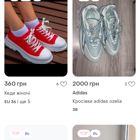
360 грн
2000 грн
6
2
Adidas
Кеди жіночі
Кросівки adidas ozelia
і ще
5
EU 36
38
TOP
TOP