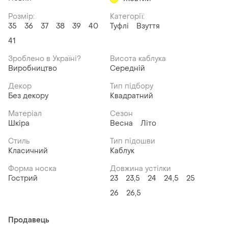
Розмір:
Категорії:
35
36
37
38
39
40
Туфлі
Взуття
41
Зроблено в Україні?
Висота каблука
Виробництво
Середній
Декор
Тип підбору
Без декору
Квадратний
Матеріал
Сезон
Шкіра
Весна
Літо
Стиль
Тип підошви
Класичний
Каблук
Форма носка
Довжина устілки
Гострий
23
23,5
24
24,5
25
26
26,5
Продавець