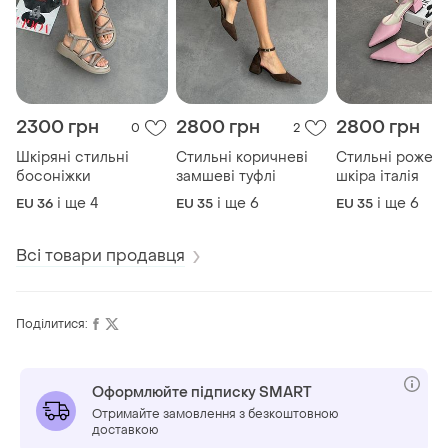
2300 грн
2800 грн
2800 грн
0
2
Шкіряні стильні
Стильні коричневі
Стильні рожеві
босоніжки
замшеві туфлі
шкіра італія
і ще
4
і ще
6
і ще
6
EU 36
EU 35
EU 35
Всі товари продавця
Поділитися:
Оформлюйте підписку SMART
Отримайте замовлення з безкоштовною
доставкою