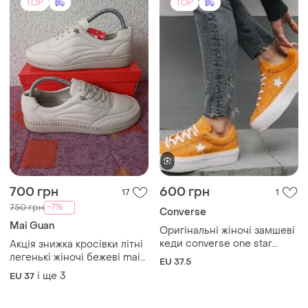
TOP
TOP
700 грн
600 грн
17
1
-7%
750 грн
Converse
Mai Guan
Оригінальні жіночі замшеві
кеди converse one star
Акція знижка кросівки літні
platform ox field orange
легенькі жіночі бежеві mai
EU 37.5
гірчично-помаранчевого
guan
і ще
3
EU 37
кольору на високій
платформі