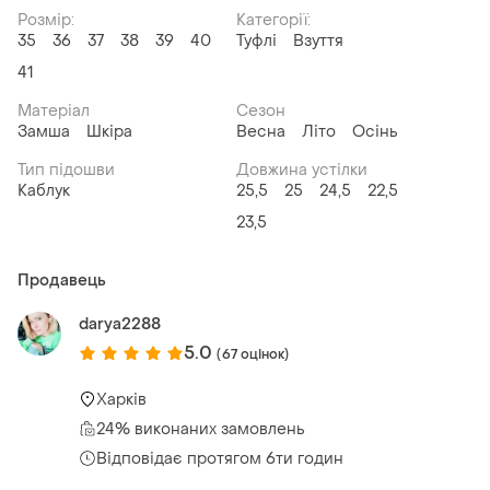
Розмір:
Категорії:
35
36
37
38
39
40
Туфлі
Взуття
41
Матеріал
Сезон
Замша
Шкіра
Весна
Літо
Осінь
Тип підошви
Довжина устілки
Каблук
25,5
25
24,5
22,5
23,5
Продавець
darya2288
5.0
(67 оцінок)
Харків
24% виконаних замовлень
Відповідає протягом 6ти годин