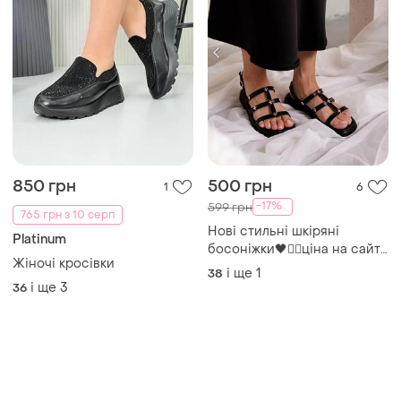
850 грн
500 грн
1
6
-17%
599 грн
765 грн з 10 серп
Нові стильні шкіряні
Platinum
босоніжки🖤❤️‍🔥ціна на сайті
Жіночі кросівки
1190 грн ☝️
і ще
1
38
і ще
3
36