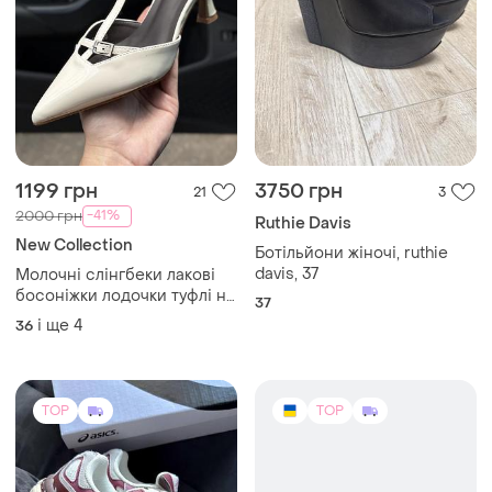
1199 грн
3750 грн
21
3
-41%
2000 грн
Ruthie Davis
New Collection
Ботільйони жіночі, ruthie
davis, 37
Молочні слінгбеки лакові
босоніжки лодочки туфлі на
37
шпильці
і ще
4
36
TOP
TOP