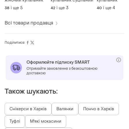
жіночий купальник
купальник суцільний
купальник
і ще
5
і ще
3
і ще
4
38
42
40
Всі товари продавця
Поділитися:
Оформлюйте підписку SMART
Отримайте замовлення з безкоштовною
доставкою
Також шукають:
Снікерси в Харків
Валянки
Пончо в Харків
Туфлі
М'які мокасини