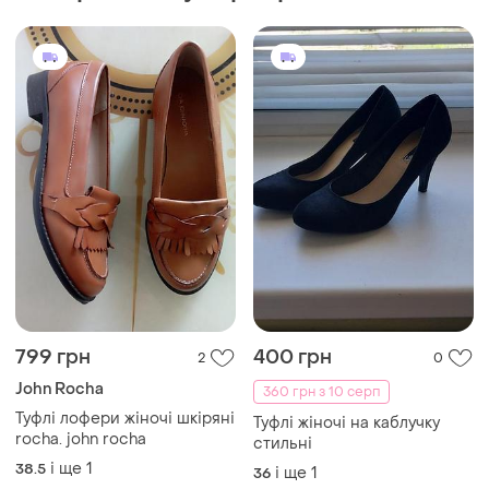
799 грн
400 грн
2
0
John Rocha
360 грн з 10 серп
Туфлі лофери жіночі шкіряні
Туфлі жіночі на каблучку
rocha. john rocha
стильні
і ще
1
38.5
і ще
1
36