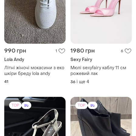
990 грн
1980 грн
1
6
Lola Andy
Sexy Fairy
Літні жіночі мокасини з еко
Мюлі sexyfairy каблу 11 см
шкіри бреду lola andy
рожевий лак
41
і ще
4
36
TOP
TOP