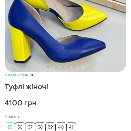
В наявності
4 шт
Туфлі жіночі
4100 грн
Розмір
35
36
37
38
39
40
41