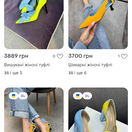
3889 грн
3700 грн
0
1
Вишукані жіночі туфлі
Шикарні жіночі туфлі
і ще
5
і ще
6
35
35