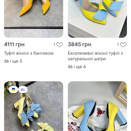
4111 грн
3845 грн
1
1
Туфлі жіночі з бантиком
Ексклюзивні жіночі туфлі з
натуральної шкіри
і ще
5
35
і ще
6
35