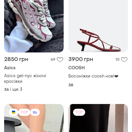
2850 грн
3900 грн
69
10
Asics
COOSH
Asics gel-nyc жіночі
Босоніжки coosh нові❤️
кросівки
38
і ще
3
36
TOP
TOP