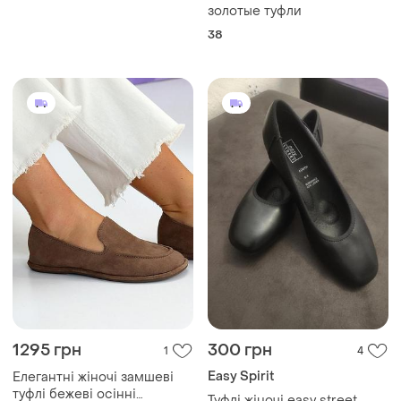
1295 грн
300 грн
1
4
Easy Spirit
Елегантні жіночі замшеві
туфлі бежеві осінні
Туфлі жіночі easy street
натуральна замша весна
і ще
5
36
і ще
2
38
осінь