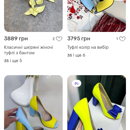
3889 грн
3795 грн
2
1
Класичні шкіряні жіночі
Туфлі колір на вибір
туфлі з бантом
і ще
6
35
і ще
5
35
3795 грн
3850 грн
5
0