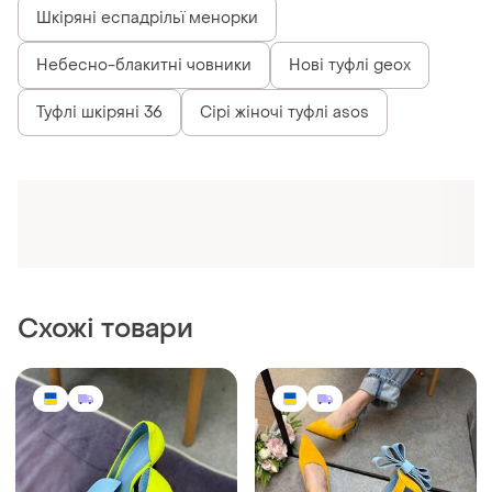
Шкіряні еспадрільї менорки
Небесно-блакитні човники
Нові туфлі geox
Туфлі шкіряні 36
Сірі жіночі туфлі asos
Схожі товари