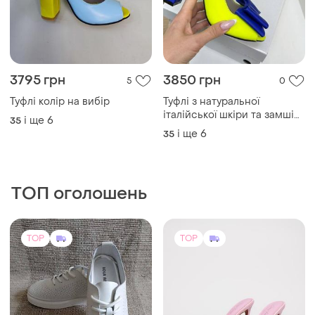
Туфлі колір на вибір
Туфлі з натуральної
італійської шкіри та замші
і ще
6
35
жіночі на підборах
і ще
6
35
ТОП оголошень
TOP
TOP