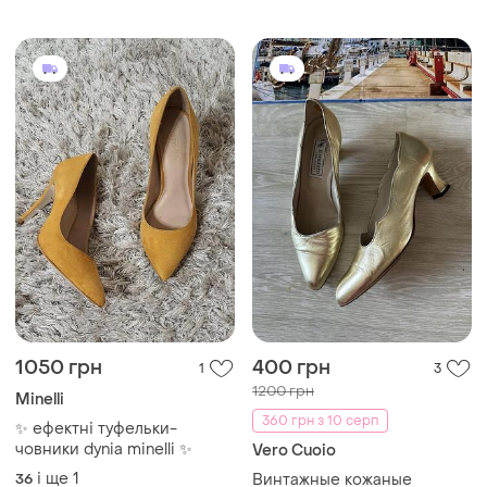
1050 грн
400 грн
1
3
1200 грн
Minelli
360 грн з 10 серп
✨ ефектні туфельки-
човники dynia minelli ✨
Vero Cuoio
і ще
1
36
Винтажные кожаные
золотые туфли
38