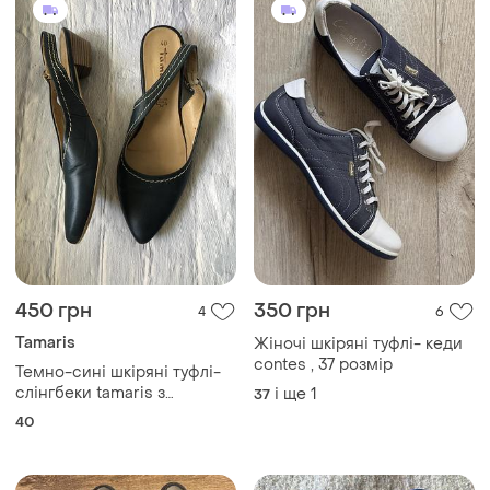
450 грн
350 грн
4
6
Tamaris
Жіночі шкіряні туфлі- кеди
contes , 37 розмір
Темно-сині шкіряні туфлі-
слінгбеки tamaris з
і ще
1
37
відкритою п'ятою (р. 40)
40
туфли