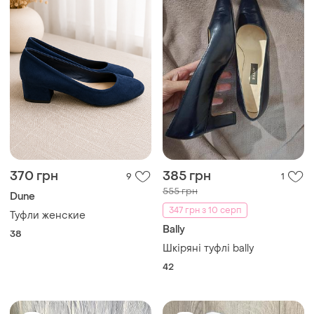
370 грн
385 грн
9
1
555 грн
Dune
347 грн з 10 серп
Туфли женские
Bally
38
Шкіряні туфлі bally
42