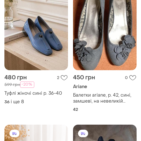
480 грн
450 грн
2
0
-20%
599 грн
Ariane
Туфлі жіночі сині р. 36-40
Балетки ariane, р. 42, сині,
замшеві, на невеликій
і ще
8
36
танкетці стильні та дуже
42
зручні балетки ariane
ніжного синьо-блакитного
кольору.