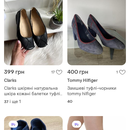
399 грн
400 грн
17
1
Clarks
Tommy Hilfiger
Clarks шкіряні натуральна
Замшеві туфлі-чорники
шкіра кожані балетки туфлі
tommy hilfiger
трендові темно синього
і ще
1
40
37
кольору 4 розмір 24,5 см на
широку ніжку