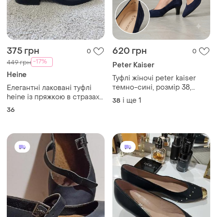
375 грн
620 грн
0
0
-17%
449 грн
Peter Kaiser
Heine
Туфлі жіночі peter kaiser
темно-сині, розмір 38,
Елегантні лаковані туфлі
натуральна замша
heine із пряжкою в стразах
і ще
1
38
сині(36 р.)
36