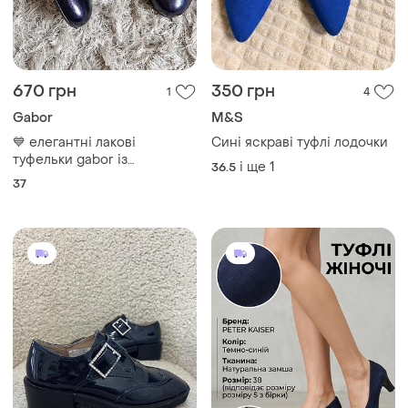
670 грн
350 грн
1
4
Gabor
M&S
💙 елегантні лакові
Сині яскраві туфлі лодочки
туфельки gabor із
і ще
1
36.5
натуральної шкіри 💙
37