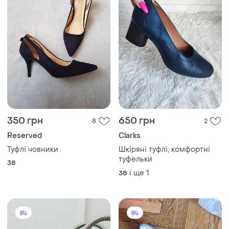
350 грн
650 грн
8
2
Reserved
Clarks
Туфлі човники
Шкіряні туфлі, комфортні
туфельки
38
і ще
1
38