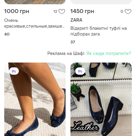
1000 грн
1450 грн
12
0
ZARA
Очень
красивые,стильные,замшевые,фирменные
Відкриті блакитні туфлі на
туфли на удобном каблуке
підборах zara
40
40 размер
37
Реклама на Шафі.
Як сюди потрапити?