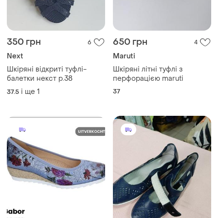
350 грн
650 грн
6
4
Next
Maruti
Шкіряні відкриті туфлі-
Шкіряні літні туфлі з
балетки некст р.38
перфорацією maruti
і ще
1
37
37.5