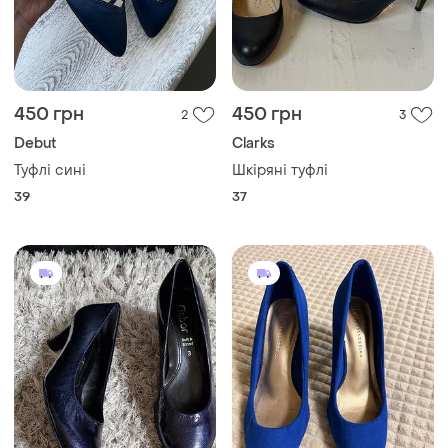
450 грн
450 грн
2
3
Debut
Clarks
Туфлі сині
Шкіряні туфлі
39
37