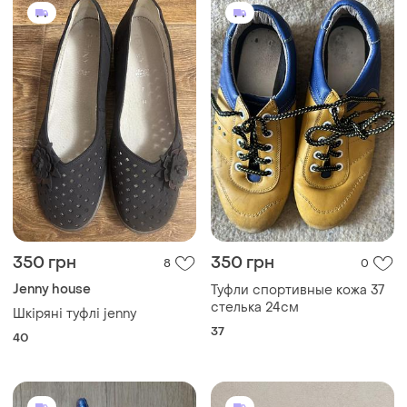
350 грн
350 грн
8
0
Jenny house
Туфли спортивные кожа 37
стелька 24см
Шкіряні туфлі jenny
37
40