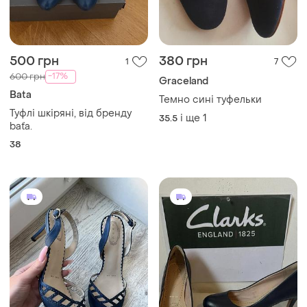
500 грн
380 грн
1
7
-17%
600 грн
Graceland
Bata
Темно сині туфельки
Туфлі шкіряні, від бренду
і ще
1
35.5
baťa.
38