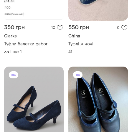
350 грн
550 грн
10
0
Clarks
China
Туфли балетки gabor
Туфлі жіночі
і ще
1
41
38