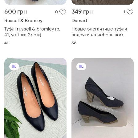
600 грн
349 грн
0
1
Russell & Bromley
Damart
Туфлі russell & bromley (р.
Новые элегантные туфли
41, устілка 27 см)
лодочки на небольшом
устойчивом каблуке
41
38
рюмочке, с
текстурированным
принтом под змеиную кожу
в серо- синих тонах,
damart, 5/38