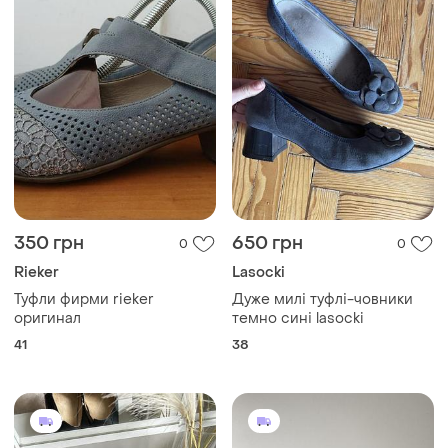
350 грн
650 грн
0
0
Rieker
Lasocki
Туфли фирми rieker
Дуже милі туфлі-човники
оригинал
темно сині lasocki
41
38