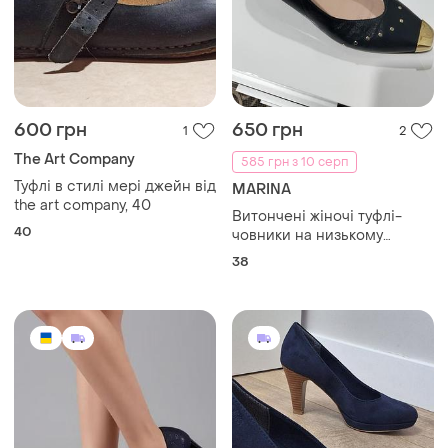
600 грн
650 грн
1
2
The Art Company
585 грн з 10 серп
Туфлі в стилі мері джейн від
MARINA
the art company, 40
Витончені жіночі туфлі-
40
човники на низькому
підборі від італійського
38
бренду marina .