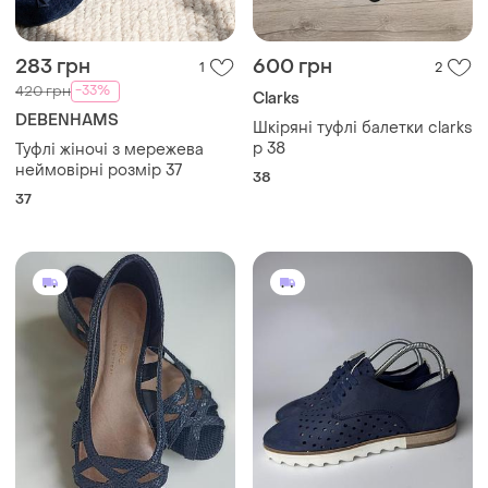
283 грн
600 грн
1
2
-33%
420 грн
Clarks
DEBENHAMS
Шкіряні туфлі балетки clarks
p 38
Туфлі жіночі з мережева
неймовірні розмір 37
38
37