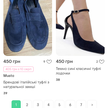
450 грн
450 грн
9
2
Темно сині класичні туфлі
405 грн з 10 серп
лодочки
Musto
38
Брендові італійські туфлі з
натуральноі замші
39
1
2
3
4
5
6
7
>