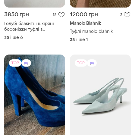
3850 грн
12000 грн
15
3
Manolo Blahnik
Голубі блакитні шкіряні
босоніжки туфлі з
Туфлі manolo blahnik
квадратним каблуком з
і ще
6
35
і ще
1
38
відкритим носком
TOP
TOP