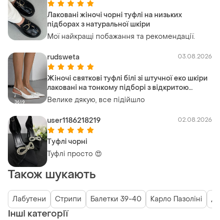
Лаковані жіночі чорні туфлі на низьких
підборах з натуральної шкіри
Мої найкращі побажання та рекомендації.
rudsweta
03.08.2026
Жіночі святкові туфлі білі зі штучної еко шкіри
лаковані на тонкому підборі з відкритою
п'ятою з гострим носком слінгбеки з ремінцем
Велике дякую, все підійшло
user1186218219
02.08.2026
Туфлі чорні
Туфлі просто 😍
Також шукають
Лабутени
Стрипи
Балетки 39-40
Карло Пазоліні
Дж
Інші категорії