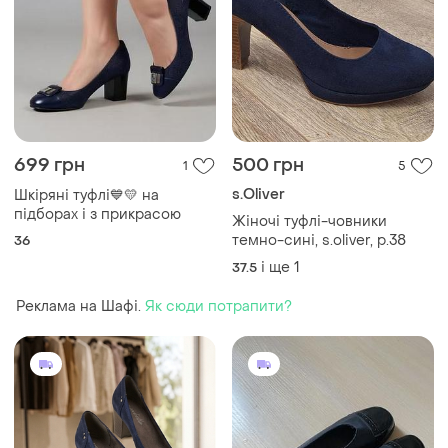
699 грн
500 грн
1
5
s.Oliver
Шкіряні туфлі💙💛 на
підборах і з прикрасою
Жіночі туфлі-човники
темно-сині, s.oliver, р.38
36
і ще
1
37.5
Реклама на Шафі.
Як сюди потрапити?