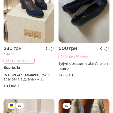
280 грн
600 грн
5
0
300 грн
540 грн з 10 серп
252 грн з 10 серп
Туфлі мокасини clark’s стан
Scarbella
нових
​👠 німецькі замшеві туфлі
і ще
1
37
scarbella від jana / 40
розмір/темно-сині/стан
і ще
1
40
ідеальний 💙