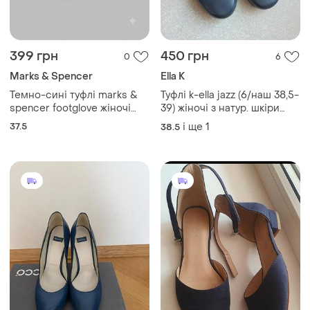
399 грн
450 грн
0
6
Marks & Spencer
Ella K
Темно-сині туфлі marks &
Туфлі k-ella jazz (6/наш 38,5-
spencer footglove жіночі
39) жіночі з натур. шкіри
замшеві
темносині "wide fit"
37.5
і ще
1
38.5
супінатор