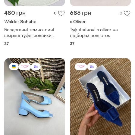
480 грн
685 грн
0
0
Walder Schuhe
s.Oliver
Бездоганні темно-сині
Туфлі жіночі s.oliver на
шкіряні туфлі човники
підборах нові,сток
walder
37
37
TOP
TOP