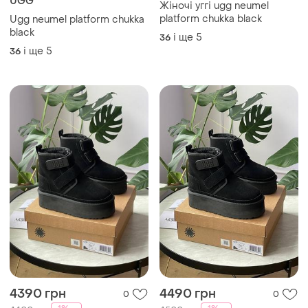
Ugg neumel platform chukka
Ugg neumel platform chukka
black
black
і ще
5
і ще
5
36
36
4300 грн
4600 грн
2
2