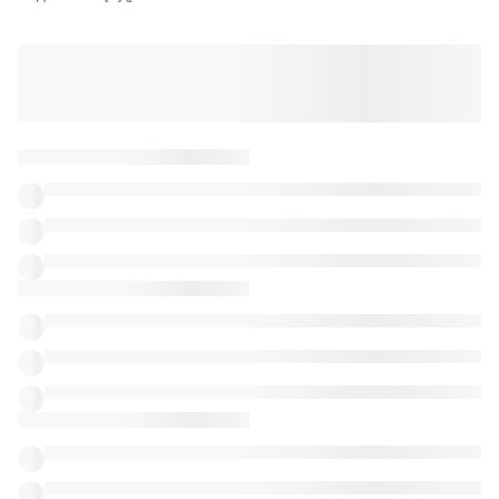
Оформлюйте підписку SMART
Отримайте замовлення з безкоштовною
доставкою
Також шукають:
Еспадрільї
Аквашузи
Пуховики
Одяг Versace
Уггі натуральна замшева шкіра.
Щільні замшеві на хутрі
Уггі cold
Уггі 43 розмір
Уггі лама
Жіночі браслети з натурального каменю