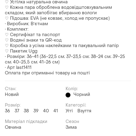
♡ Устілка натуральна овчина
♡ Кожна пара оброблена водовідштовхувальним
складом, який запобігає вбиранню вологи
♡ Підошва: EVA (не ковзає, холод не пропускає)
• Виробник: Вʼєтнам
• Комплект:
♡ Сертифікат та паспорт
♡ Водяні знаки та QR-код
♡ Коробка з усіма наклейками та пакувальний папір
♡ Пакетик Ugg
• Розміри: 36-41 (36-22,5 см; 37-23,5 см; 38-24 см; 39-25
см; 40-25,5 см; 41-26 см)
• Арт last1411
Оплата при отриманні товару на пошті
Стан:
Колір:
Новий
Чорний
Розмір:
Категорії:
36
37
38
39
40
41
Уггі
Взуття
Матеріал підкладки
Сезон
Овчина
Зима