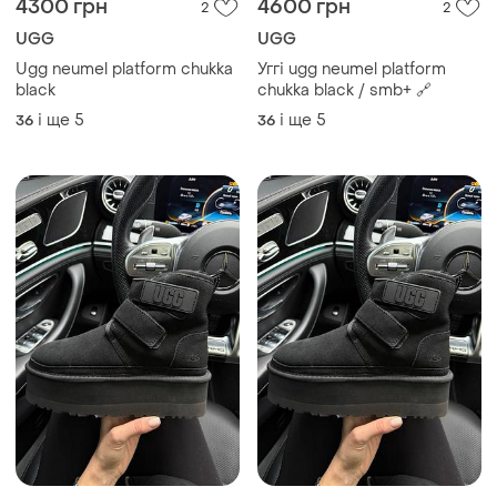
-1%
-1%
4400 грн
4400 грн
UGG
UGG
Ugg neumel platform chukka
Ugg neumel platform chukka
boot - black
boot - black
і ще
4
і ще
4
36
36
ТОП оголошень
TOP
TOP