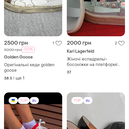
360 грн
1149 грн
6
10
New Collection
Кеди жіночі
Туфлі жіночі анатомічна
і ще
5
36
форма на підборах човники
чорні
і ще
1
38