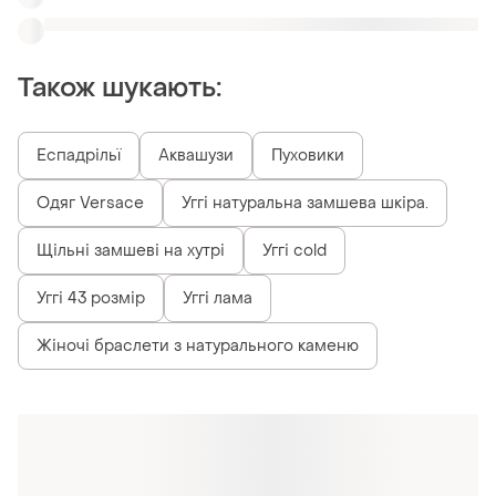
Схожі товари
4390 грн
4690 грн
0
2
-1%
4400 грн
UGG
UGG
Жіночі уггі ugg neumel
platform chukka black
Ugg neumel platform chukka