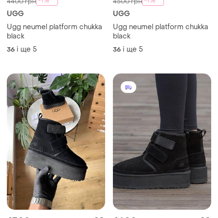
UGG
UGG
Ugg neumel platform chukka
Уггі ugg neumel platform
black
chukka black / smb+ 🔗
і ще
5
і ще
5
36
36
4390 грн
4390 грн
0
0