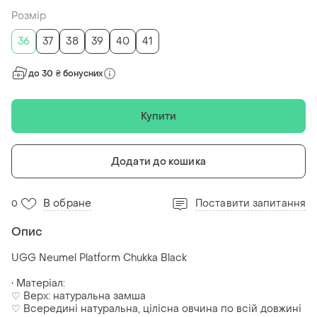
Розмір
36
37
38
39
40
41
до 30 ₴ бонусних
Купити
Додати до кошика
В обране
Поставити запитання
0
Опис
UGG Neumel Platform Chukka Black
• Матеріал:
♡ Верх: натуральна замша
♡ Всередині натуральна, цілісна овчина по всій довжині