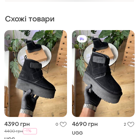
black
і ще
5
36
і ще
5
36
4390 грн
4490 грн
0
0
-1%
-1%
4400 грн
4500 грн
UGG
UGG