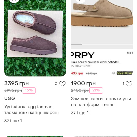
3395 грн
780 грн
0
0
UGG
UGG
Уггі жіночі тасманські капці
Фірмові чоботи уги uggs 38
ugg tastman lll шкіряні
38
низькі коричневі рижі 38-
і ще
1
38
38,5 розмір