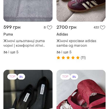
2000 грн
4850 грн
3
4
Steve Madden
ART
Замшеві лодочки steve
Art by ignacio corral
madden чорні, розмір 37
шльопанці шкіра лосося
37.5
і ще
1
39
TOP
TOP