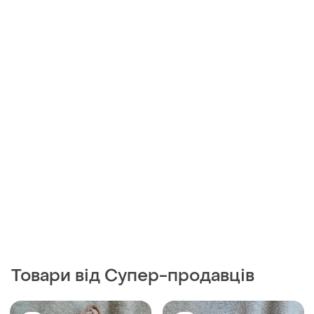
400 грн
380 грн
1
1
UGG
Жіночі уггі короткі.
Натуральні жіночі уггі.
37
і ще
1
39