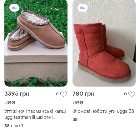
1990 грн
2500 грн
1
0
UGG
Уггі шкіряні натуральні
жіночі зимові бежеві теплі
Зимові koolaburra by ugg
та стильні з замком
жіночі розмір 38
і ще
1
36
блискавкою
38