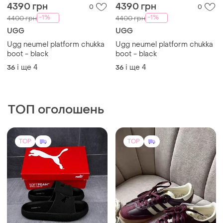
599 грн
2700 грн
8
433
Puma
Adidas
Жіночі шльопанці puma
Жіночі кросівки adidas
чорні | комфортні літні
samba og maroon
капці | новинка | розміри
і ще
5
і ще
5
36
36
36–41 жіночі шльопанці
(11)
пума новинка зручні на
кожен день
TOP
TOP