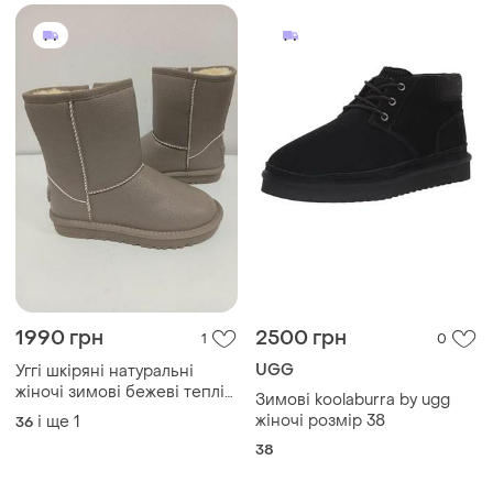
Завантажуйте додаток
Купуйте речі і спілкуйтесь у будь-якому місці
Як це працює?
Україна, 02121, місто Київ, Харківське шосе, будинок
201-203, літера 4Г
Політика конфіденційності
Договір-оферта
Контакти
Ми у соц.мережах