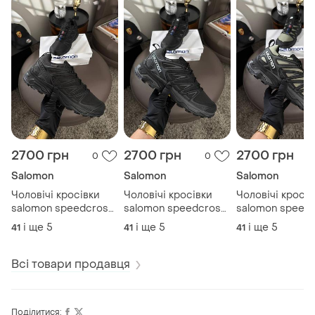
2700 грн
2700 грн
2700 грн
0
0
Salomon
Salomon
Salomon
Чоловічі кросівки
Чоловічі кросівки
Чоловічі кросів
salomon speedcross
salomon speedcross
salomon speed
pro thinsulate black
pro thinsulate black
pro thinsulate ol
і ще
5
і ще
5
і ще
5
41
41
41
grey white
black
Всі товари продавця
Поділитися: