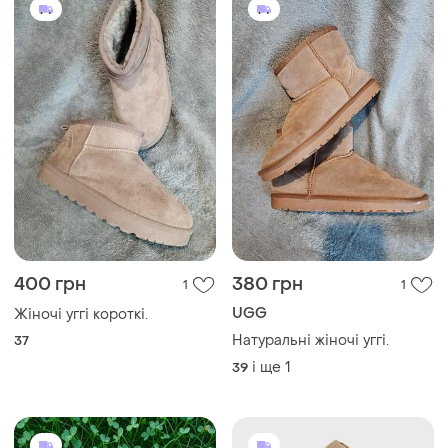
3395 грн
1900 грн
0
1
-16%
-21%
3995 грн
2400 грн
UGG
Замшеві клоги тапочки угги
на платформі теплі
Уугі жіночі ugg tasman
черевики
тасманські капці шкіряні
і ще
1
37
замшеві коричневі низькі
і ще
1
37
на платформі