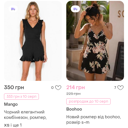
350 грн
214 грн
0
7
225 грн
333 грн з 10 серп
розпродаж до 10 серп
Mango
Boohoo
Чорний елегантний
Новий ромпер від boohoo,
комбінезон, ромпер,
розмір s-m