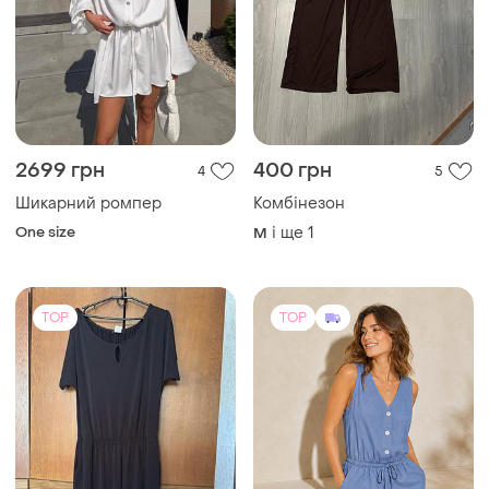
2699 грн
400 грн
4
5
Шикарний ромпер
Комбінезон
One size
і ще
1
M
TOP
TOP