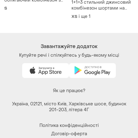
облягаючий комбінезон з
1+1=3 стильний джинсовий
шортами (ромпер)
комбінезон шортами на
S
змійці
і ще
1
ХS
Завантажуйте додаток
Купуйте речі і спілкуйтесь у будь-якому місці
Як це працює?
Україна, 02121, місто Київ, Харківське шосе, будинок
201-203, літера 4Г
Політика конфіденційності