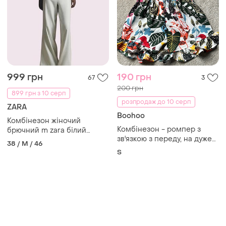
999 грн
190 грн
67
3
200 грн
899 грн з 10 серп
розпродаж до 10 серп
ZARA
Boohoo
Комбінезон жіночий
Комбінезон - ромпер з
брючний m zara білий
зв'язкою з переду, на дуже
шампань
38 / M / 46
красивий бантик, зараз
S
саме то на літо, легеньке,
тай на фотосесію гарно😍