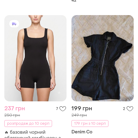
42
237 грн
199 грн
7
2
250 грн
249 грн
розпродаж до 10 серп
179 грн з 10 серп
Denim Co
​🔥 базовий чорний