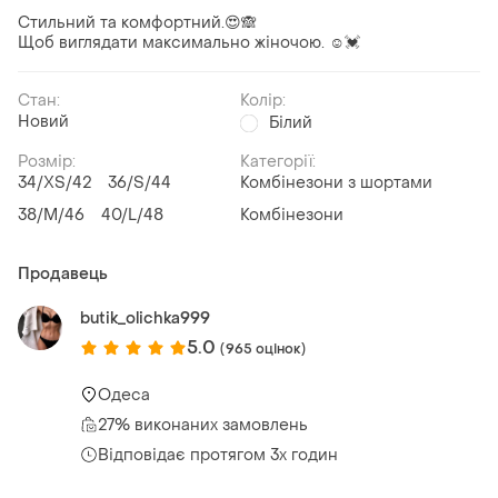
Стильний та комфортний.😍🙈
Щоб виглядати максимально жіночою. ☺️💓
Стан:
Колір:
Новий
Білий
Розмір:
Категорії:
34/XS/42
36/S/44
Комбінезони з шортами
38/M/46
40/L/48
Комбінезони
Продавець
butik_olichka999
5.0
(965 оцінок)
Одеса
27% виконаних замовлень
Відповідає протягом 3х годин