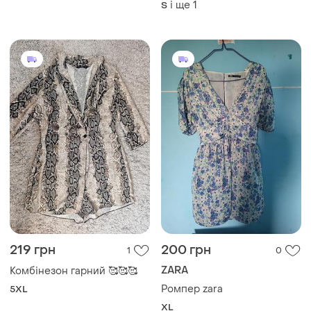
і ще
1
ХS
і ще
1
S
219 грн
200 грн
1
0
ZARA
Комбінезон гарний 🥰🥰🥰
Ромпер zara
5XL