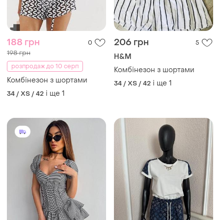
188 грн
206 грн
0
5
198 грн
H&M
розпродаж до 10 серп
Комбінезон з шортами
Комбінезон з шортами
і ще
1
34 / XS / 42
і ще
1
34 / XS / 42