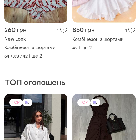
260 грн
850 грн
1
1
New Look
Комбінезон з шортами
Комбінезон з шортами.
і ще
2
42
і ще
2
34 / XS / 42
ТОП оголошень
TOP
TOP