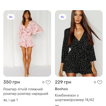
XL
350 грн
229 грн
0
0
Boohoo
Ромпер літній пляжний
ромпер ромпер нарядний
Комбинезон з
шортами)розмер 14/42
і ще
1
XL