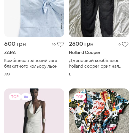
600 грн
2500 грн
16
3
ZARA
Holland Cooper
Комбінезон жіночий zara
Джинсовий комбінезон
блакитного кольору льон
holland cooper оригінал
100% бавовна розмір - l
ХS
L
(48-50) точні заміри додаю!
TOP
TOP