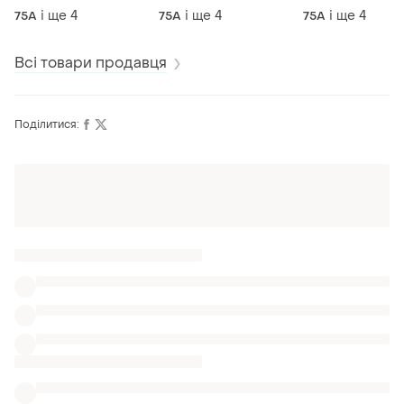
і ще
4
і ще
4
і ще
4
75A
75A
75A
Всі товари продавця
Поділитися:
Оформлюйте підписку SMART
Отримайте замовлення з безкоштовною
доставкою