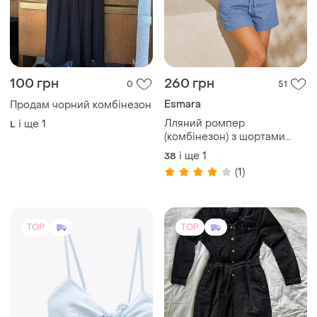
100 грн
260 грн
0
51
Esmara
Продам чорний комбінезон
Лляний ромпер
і ще
1
L
(комбінезон) з шортами
esmara | льон + віскоза |
і ще
1
38
літній
(1)
TOP
TOP