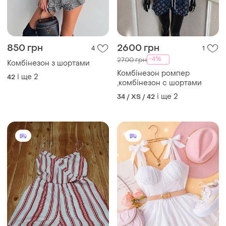
850 грн
2600 грн
4
1
-4%
2700 грн
Комбінезон з шортами
Комбінезон ромпер
і ще
2
42
,комбінезон с шортами
і ще
2
34 / XS / 42