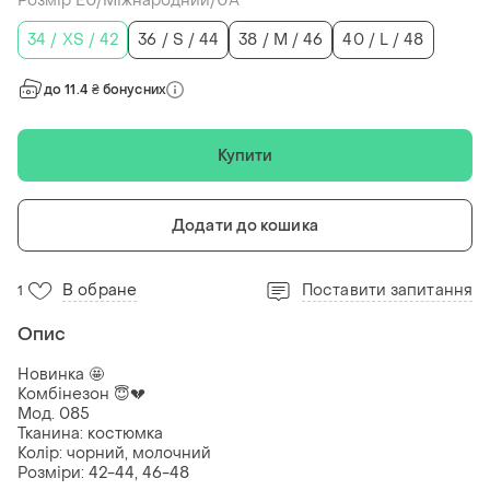
Розмір EU/Міжнародний/UA
34 / XS / 42
36 / S / 44
38 / M / 46
40 / L / 48
до 11.4 ₴ бонусних
Купити
Додати до кошика
В обране
Поставити запитання
1
Опис
Новинка 🤩
Комбінезон 😇💔
Мод. 085
Тканина: костюмка
Колір: чорний, молочний
Розміри: 42-44, 46-48