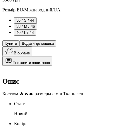
Розмір EU/Міжнародний/UA
36 / S / 44
38 / M / 46
40 / L / 48
Купити
Додати до кошика
0
В обране
Поставити запитання
Опис
Костюм 🔥🔥🔥 размеры с м л Ткань лен
Стан:
Новий
Колір: