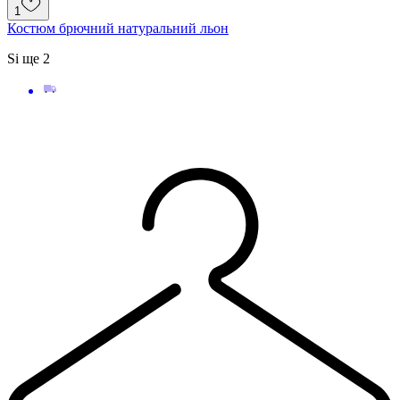
1690 грн
1
Костюм брючний натуральний льон
S
і ще
2