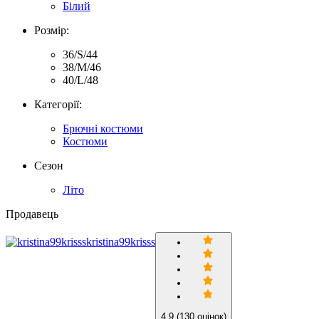
Білий
Розмір:
36/S/44
38/M/46
40/L/48
Категорії:
Брючні костюми
Костюми
Сезон
Літо
Продавець
kristina99krisss
4.9
(130 оцінок)