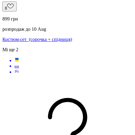
854 грн
8
899 грн
розпродаж до 10 Aug
Костюм-сет (сорочка + спідниця)
M
і ще
2
top