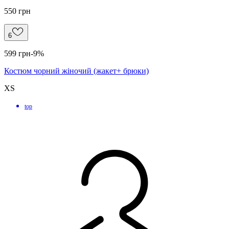
550 грн
6
599 грн
-9%
Костюм чорний жіночий (жакет+ брюки)
ХS