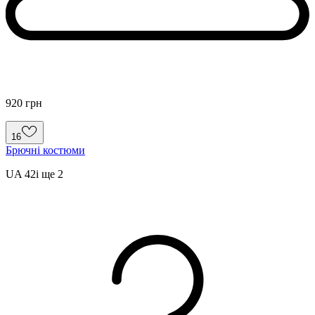
920 грн
16
Брючні костюми
UA 42
і ще
2