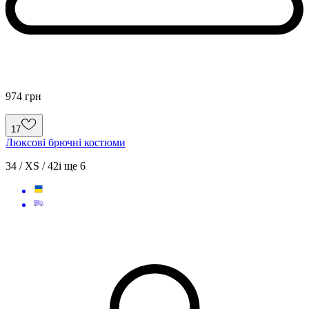
974 грн
17
Люксові брючні костюми
34 / XS / 42
і ще
6