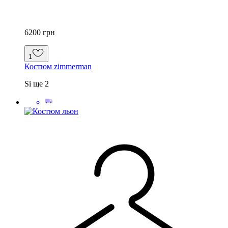
6200 грн
1
Костюм zimmerman
S
і ще
2