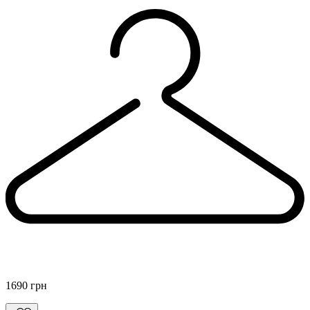
костюм у полоску брючний костюм льон льняний костюм
льон
UA 42
і ще
10