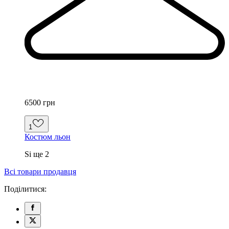
6500 грн
1
Костюм льон
S
і ще
2
Всі товари продавця
Поділитися: