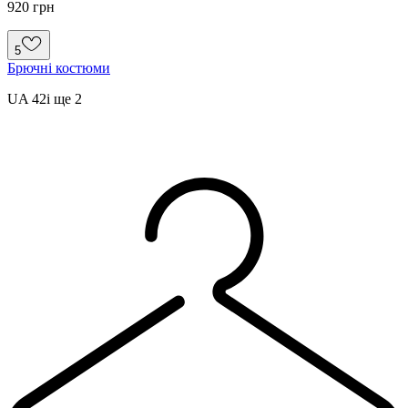
920 грн
5
Брючні костюми
UA 42
і ще
2