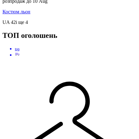
617 грн
45
649 грн
розпродаж до 10 Aug
Костюм льон
UA 42
і ще
4
ТОП оголошень
top