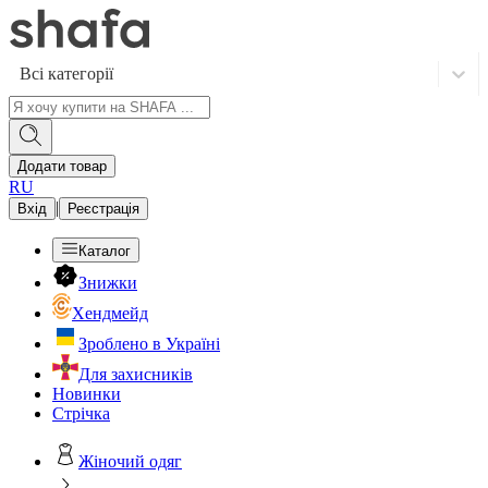
Всі категорії
Додати товар
RU
|
Вхід
Реєстрація
Каталог
Знижки
Хендмейд
Зроблено в Україні
Для захисників
Новинки
Стрічка
Жіночий одяг