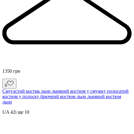
1350 грн
0
Смугастий костмь льон льняний костюм у смужку полосатий