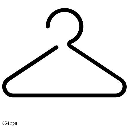
9
Сукня для бальних танців.латіна.
S
top