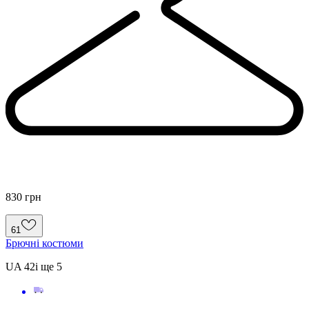
830 грн
61
Брючні костюми
UA 42
і ще
5