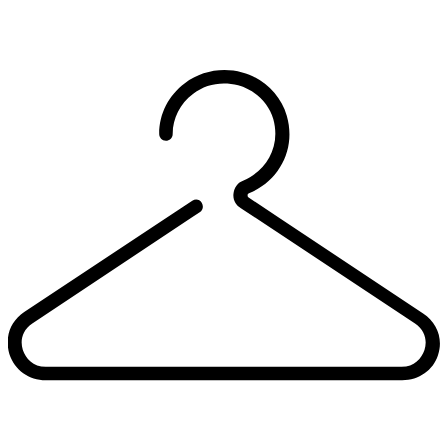
1000 грн
10
Пижама с перьями 🖤
UA 46
і ще
1
top