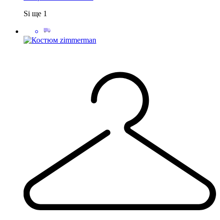
S
і ще
1