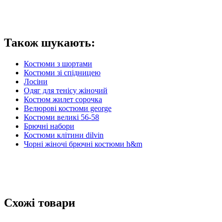
Також шукають:
Костюми з шортами
Костюми зі спідницею
Лосіни
Одяг для тенісу жіночий
Костюм жилет сорочка
Велюрові костюми george
Костюми великі 56-58
Брючні набори
Костюми клітини dilvin
Чорні жіночі брючні костюми h&m
Схожі товари