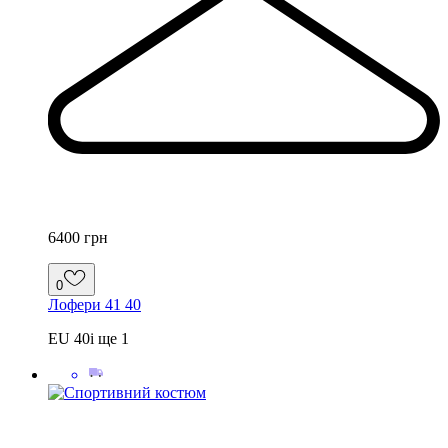
6400 грн
0
Лофери 41 40
EU 40
і ще
1