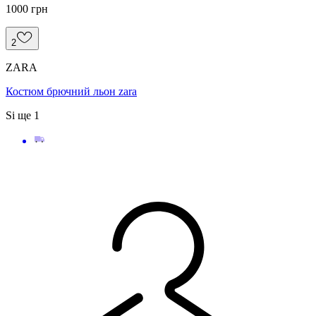
1000 грн
2
ZARA
Костюм брючний льон zara
S
і ще
1