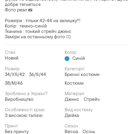
добре тягнеться .
Фото реал 📸
Розміри : тільки 42-44 на залишку!!!
Колір : темно-синій
Тканина : тонкий стрейч джинс
Заміри на останньому фото 👆🏻
Стан:
Колір:
Новий
Синій
Розмір:
Категорії:
34/XS/42
36/S/44
Брючні костюми
38/M/46
Костюми
Зроблено в Україні?
Матеріал
Виробництво
Джинс
Стрейч
Особливості крою
Вид костюму
З високою талією
Двійка
Принт
Сезон
Без принту
Весна
Осінь