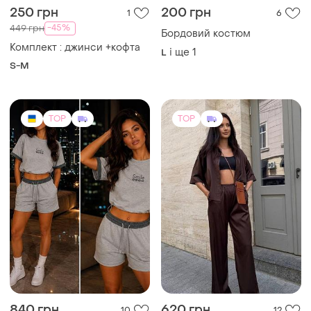
250 грн
200 грн
1
6
-45%
449 грн
Бордовий костюм
Комплект : джинси +кофта
і ще
1
L
S-M
TOP
TOP