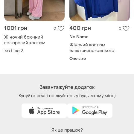
1001 грн
400 грн
0
0
No Name
Жіночий брючний
велюровий костюм
Жіночий костюм
електрично-синього
і ще
3
ХS
кольору (блуза + штани)
One size
Завантажуйте додаток
Купуйте речі і спілкуйтесь у будь-якому місці