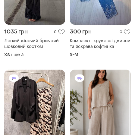
1035 грн
300 грн
0
0
Легкий жіночий брючний
Комплект : кружевні джинси
шовковий костюм
та яскрава кофтинка
і ще
3
S-M
ХS