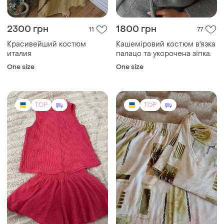
2300 грн
1800 грн
11
77
Красивейший костюм
Кашеміровий костюм в'язка
италия
палацо та укорочена зіпка.
One size
One size
TOP
TOP