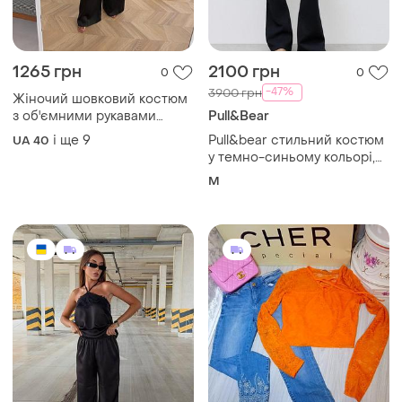
1265 грн
2100 грн
0
0
-47%
3900 грн
Жіночий шовковий костюм
з об'ємними рукавами
Pull&Bear
вечірній костюм з дабл
і ще
9
Pull&bear стильний костюм
UA 40
шовку хакі винний беж
у темно-синьому кольорі,
чорний червоний,жіночий
пул бір костюм, обтислий
M
шовковий костюм бомбер
костюм, облягаючий
костюм, костюм зі штанами
кльош, брендовий костюм