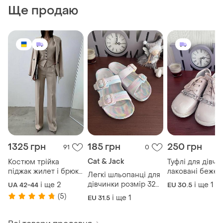
Ще продаю
1325 грн
185 грн
250 грн
91
0
Cat & Jack
Костюм трійка
Туфлі для дівчи
піджак жилет і брюки
лаковані бежеві
Легкі шльопанці для
чорний бежевий
ланцюжками ро
дівчинки розмір 32
і ще
2
і ще
1
UA 42-44
EU 30.5
розмір 42-50
31
стопа 21 см плюс
(5)
і ще
1
EU 31.5
подарунок пляжні
шльопанці!!!