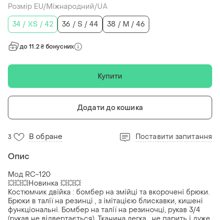
Розмір EU/Міжнародний/UA
34 / XS / 42
36 / S / 44
38 / M / 46
до 11.2 ₴ бонусних
Купити
Додати до кошика
В обране
Поставити запитання
3
Опис
Мод RC-120
💥💥💥Новинка 💥💥💥
Костюмчик двійка : бомбер на змійці та вкорочені брюки.
Брюки в талії на резинці , з імітацією блискавки, кишені
функціональні. Бомбер на талії на резиночці, рукав 3/4
(рукав не відвертається). Тканина легка , не парить і дуже