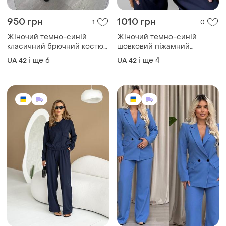
950 грн
1010 грн
1
0
Жіночий темно-синій
Жіночий темно-синій
класичний брючний костюм
шовковий піжамний
двійка батал
брючний костюм двійка
і ще
6
і ще
4
UA 42
UA 42