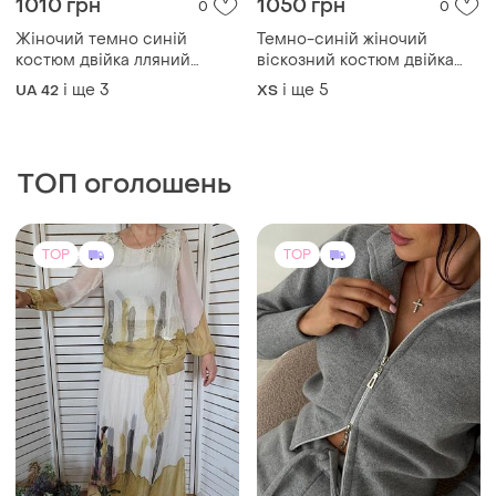
1010 грн
1050 грн
0
0
Жіночий темно синій
Темно-синій жіночий
костюм двійка лляний
віскозний костюм двійка
кофта і штани
прогулянковий лонгслів та
і ще
3
і ще
5
UA 42
ХS
штани широкі 233
ТОП оголошень
TOP
TOP