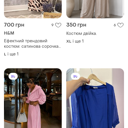
700 грн
350 грн
9
6
H&M
Костюм двійка.
Ефектний трендовий
і ще
1
XL
костюм: сатинова сорочка
та струмливі штани-
і ще
1
L
палаццо з анімалістичним
принтом зебри