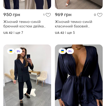
950 грн
969 грн
1
0
Жіночий темно-синій
Жіночий темно-синій
брючний костюм двійка
класичний базовий
батал
брючний костюм двійка
і ще
7
і ще
5
UA 42
UA 42