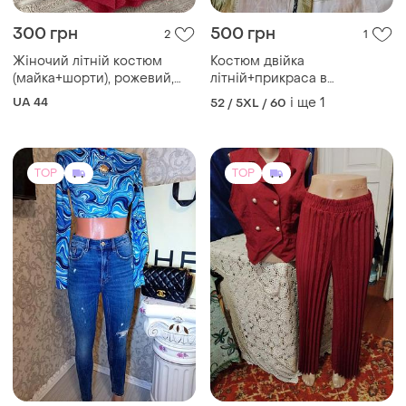
300 грн
500 грн
2
1
Жіночий літній костюм
Костюм двійка
(майка+шорти), рожевий,
літній+прикраса в
розмір 44
подарунок.
UA 44
і ще
1
52 / 5XL / 60
TOP
TOP