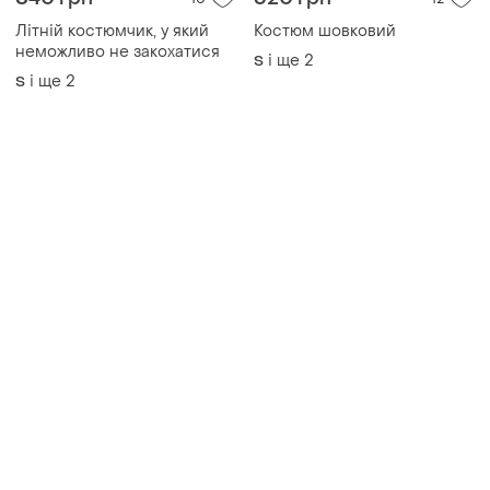
840 грн
620 грн
10
12
Літній костюмчик, у який
Костюм шовковий
неможливо не закохатися
і ще
2
S
і ще
2
S