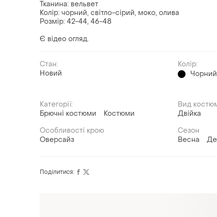
Тканина: вельвет
Колір: чорний, світло-сірий, моко, олива
Розмір: 42-44, 46-48
Є відео огляд.
Стан:
Колір:
Новий
Чорни
Категорії:
Вид костю
Брючні костюми
Костюми
Двійка
Особливості крою
Сезон
Оверсайз
Весна
Де
Поділитися:
Оформлюйте підписку SMART
Отримайте замовлення з безкоштовною