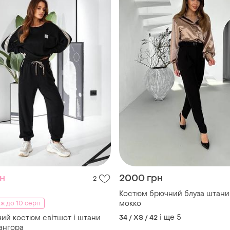
рн
2000 грн
2
Костюм брючний блуза штани
мокко
ж до 10 серп
і ще
5
ий костюм світшот і штани
34 / XS / 42
ангора