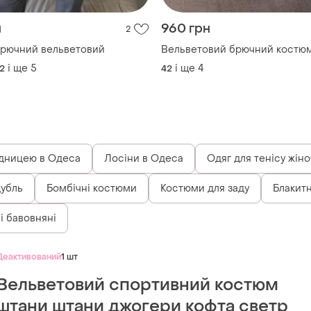
н
960 грн
2
рючний вельветовий
Вельветовий брючний костю
і ще
5
і ще
4
42
42
ідницею в Одеса
Лосіни в Одеса
Одяг для тенісу жін
дубль
Бомбічні костюми
Костюми для заду
Блакитн
і бавовняні
Деактивований
1 шт
Вельветовий спортивний костюм
штани штани джогери кофта светр