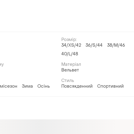
Розмір:
34/XS/42
36/S/44
38/M/46
й
40/L/48
му
Матеріал
Вельвет
Стиль
місезон
Зима
Осінь
Повсякденний
Спортивний