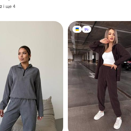
і ще
4
42