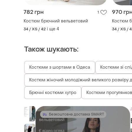
782 грн
970 гр
1
Костюм брючний вельветовий
Костюм б
і ще
4
34 / XS / 42
34 / XS / 
Також шукають:
Костюми з шортами в Одеса
Костюми зі сп
Костюм жіночий молодіжний великого розміру 
Брючні костюми хутро
Костюми прогулянков
Безкоштовна доставка SMART