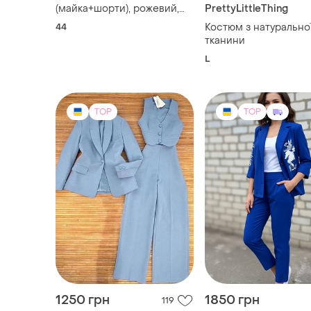
-6%
790 грн
Жіночий літній костюм
(майка+шорти), рожевий,
PrettyLittleThing
розмір 44
44
Костюм з натурально
тканини
L
TOP
TOP