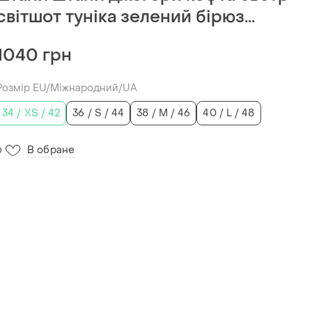
світшот туніка зелений бірюз...
1040 грн
Розмір EU/Міжнародний/UA
34 / XS / 42
36 / S / 44
38 / M / 46
40 / L / 48
В обране
0