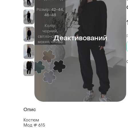
Деактивований
Опис
Костюм
Мод # 615