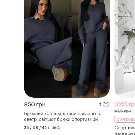
850 грн
1025 г
7
1079 грн
Брючний костюм, штани палаццо та
светр, світшот брюки спортивний
розпрода
і ще
5
34 / XS / 42
Спортивн
джогери 