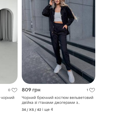
809 грн
0
1
 чорний
Чорний брючний костюм вельветовий
двійка зі гтанами джогерами з
сорочкою
і ще
4
34 / XS / 42