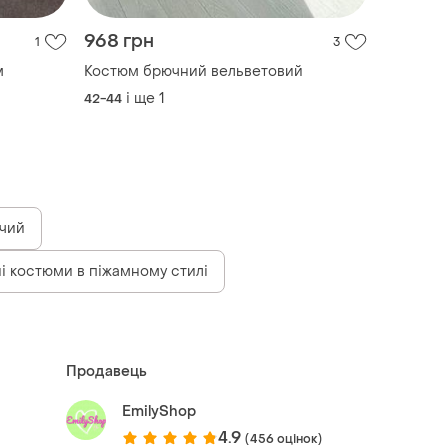
968 грн
1
3
м
Костюм брючний вельветовий
і ще
1
42-44
очий
і костюми в піжамному стилі
Продавець
EmilyShop
4.9
(456 оцінок)