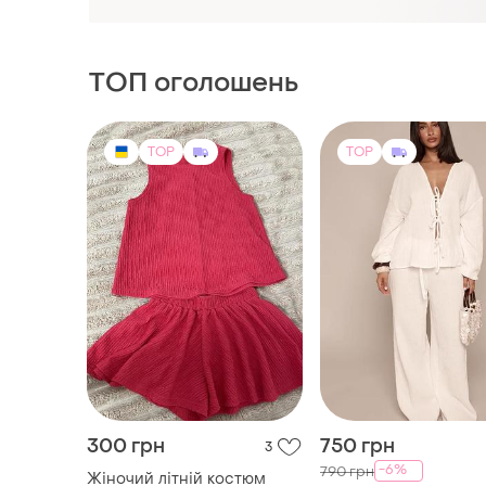
доставкою
ТОП оголошень
TOP
TOP
300 грн
750 грн
3