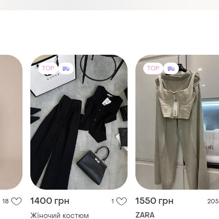
TOP
TOP
1400 грн
1550 грн
18
1
205