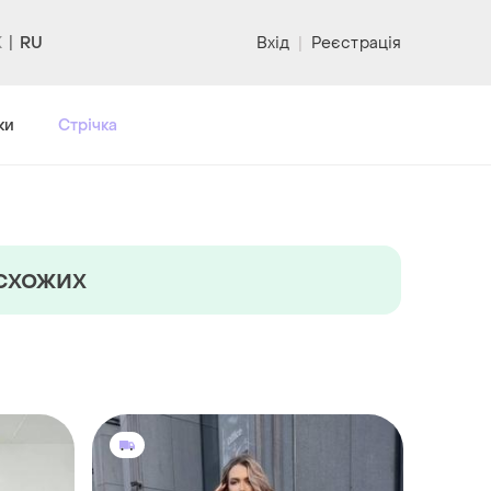
RU
Вхід
|
Реєстрація
ки
Стрічка
 схожих