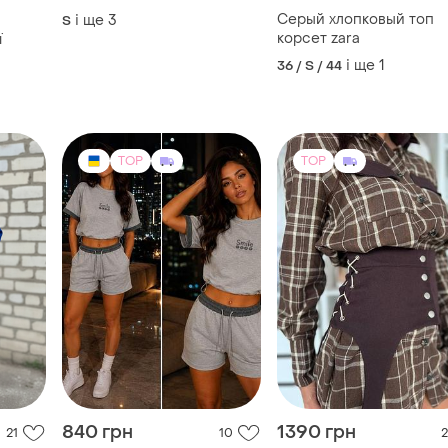
ZARA
Жіночий костюм
Серый хлопковый топ
і ще
3
S
корсет zara
ї
і ще
1
36 / S / 44
TOP
TOP