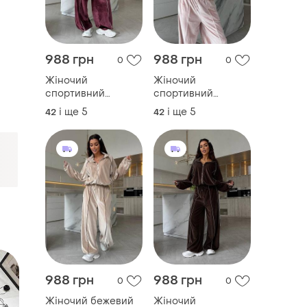
988 грн
988 грн
0
0
Жіночий
Жіночий
спортивний
спортивний
велюровий костюм
велюровий костюм
і ще
5
і ще
5
42
42
двійка марсала
пудра
988 грн
988 грн
0
0
Жіночий бежевий
Жіночий