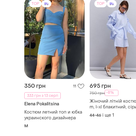
TOP
TOP
350 грн
695 грн
11
-8%
750 грн
333 грн з 13 серп
Жіночий літній костюм s-
Elena Pokalitsina
m, l-xl блакитний, сі
Костюм летний топ и юбка
і ще
1
44-46
украинского дизайнера
M