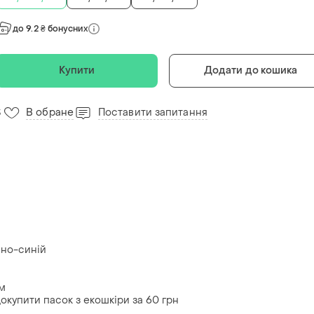
до 9.2 ₴ бонусних
Купити
Додати до кошика
В обране
Поставити запитання
3
мно-синій
см
окупити пасок з екошкіри за 60 грн