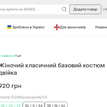
Додати товар
Зроблено в Україні
Для захисників
Новин
В наявності
1 шт
Жіночий класичний базовий костюм
двійка
920 грн
Розмір EU/Міжнародний/UA
34 / XS / 42
36 / S / 44
38 / M / 46