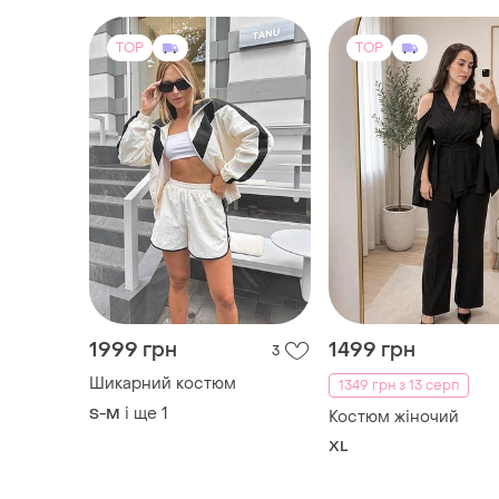
TOP
TOP
1999 грн
1499 грн
3
Шикарний костюм
1349 грн з 13 серп
і ще
1
S-M
Костюм жіночий
XL