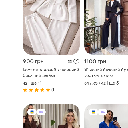
900 грн
1100 грн
33
Костюм жіночий класичний
Жіночий базовий бр
брючний двійка
костюм двійка
і ще
11
і ще
3
42
34 / XS / 42
(1)