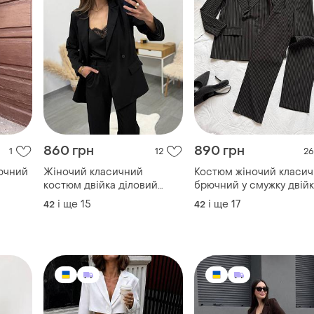
860 грн
890 грн
1
12
26
ючний
Жіночий класичний
Костюм жіночий класи
костюм двійка діловий
брючний у смужку двій
брючний
і ще
15
і ще
17
42
42