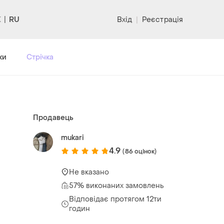
RU
Вхід
|
Реєстрація
ки
Стрічка
Продавець
mukari
4.9
(86 оцінок)
Не вказано
57% виконаних замовлень
Відповідає протягом 12ти
годин