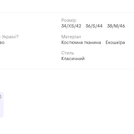
Розмір:
34/XS/42
36/S/44
38/M/46
й
 Україні?
Матеріал
во
Костюмна тканина
Екошкіра
Стиль
Класичний