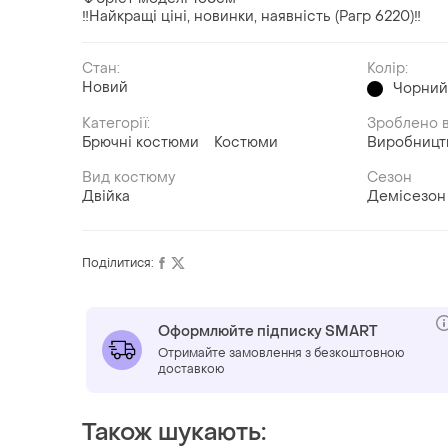
‼️Найкращі ціні, новинки, наявність (Рагр 6220)‼️
Стан:
Колір:
Новий
Чорни
Категорії:
Зроблено в
Брючні костюми
Костюми
Виробницт
Вид костюму
Сезон
Двійка
Демісезон
Поділитися:
Оформлюйте підписку SMART
Отримайте замовлення з безкоштовною
доставкою
Також шукають: