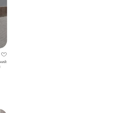
чний
й