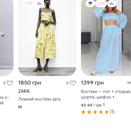
TOP
TOP
1850 грн
1399 грн
2
2
19
ZARA
Костюм — топ + спідни
шорти, шифон +
Лляний костюм zara
мікродайвінг
рий
і ще
1
42-44
M
(1)