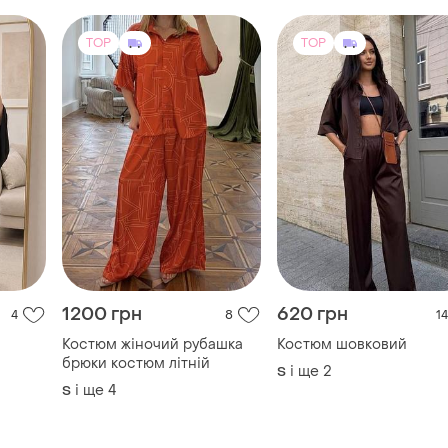
TOP
TOP
1200 грн
620 грн
4
8
14
Костюм жіночий рубашка
Костюм шовковий
брюки костюм літній
і ще
2
S
і ще
4
S