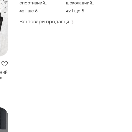
спортивний
шоколадний
велюровий костюм
велюровий
і ще
5
і ще
5
42
42
двійка
спортивний
костюм з кантом
Всі товари продавця
чний
ка