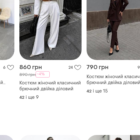
860 грн
790 грн
6
24
9
-4%
890 грн
Костюм жіночий класи
ий
брючний двійка ділови
Костюм жіночий класичний
брючний двійка діловий
і ще
15
42
і ще
9
42