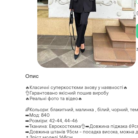
Опис
🔥Класичні суперкостюми знову у наявності🔥
👌Гарантовано якісний пошив виробу
🔥Реальні фото та відео🔥
🌈Кольори: блакитний, малинка , білий, чорний, те
➡️Мод: 840
➡️Розміри: 42-44, 44-46
➡️Тканина: Еврокостюмка👌➡️Довжина піджака 69
➡️Довжина штанів 95см - посадка висока, можна д
🌷Зріст моделі 168см