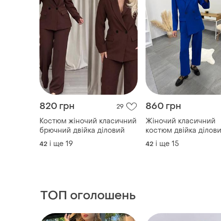
820 грн
860 грн
29
Костюм жіночий класичний
Жіночий класичний
брючний двійка діловий
костюм двійка ділов
брючний
і ще
19
і ще
15
42
42
ТОП оголошень