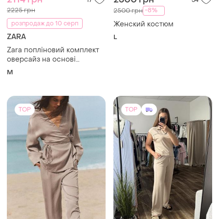
2225 грн
-8%
2500 грн
розпродаж до 10 серп
Женский костюм
ZARA
L
Zara попліновий комплект
оверсайз на основі
бавовни
M
TOP
TOP