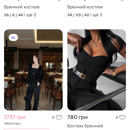
Брючний костюм
Брючний костюм
і ще
2
і ще
5
36 / S / 44
34 / XS / 42
1757 грн
780 грн
0
4
1850 грн
Костюм брючний