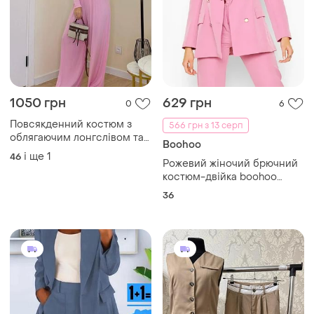
1050 грн
629 грн
0
6
Повсякденний костюм з
566 грн з 13 серп
облягаючим лонгслівом та
Boohoo
широкими штанами
і ще
1
46
Рожевий жіночий брючний
палаццо
костюм-двійка boohoo
(двобортний жакет та
36
штани) розмір 36