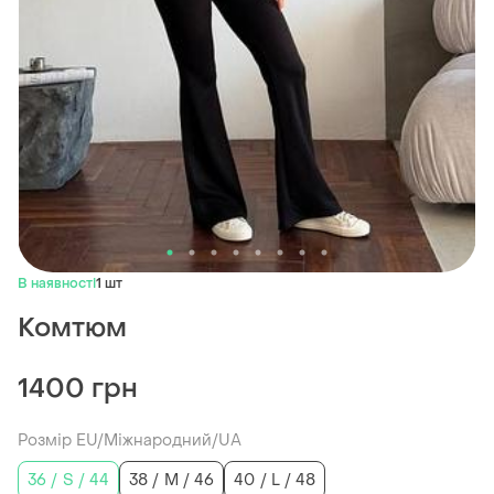
В наявності
1 шт
Комтюм
1400 грн
Розмір EU/Міжнародний/UA
36 / S / 44
38 / M / 46
40 / L / 48