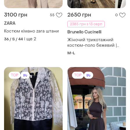
3100 грн
2650 грн
55
0
ZARA
2385 грн з 13 серп
Костюм кімано zara штани
Brunello Cucinelli
і ще
2
36 / S / 44
Жіночий трикотажний
костюм-поло бежевий |
прямі штани | спортивний
M-L
стиль
TOP
TOP