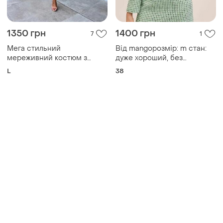
1350 грн
1400 грн
7
1
Мега стильний
Від mangoрозмір: m стан:
мереживний костюм з
дуже хороший, без
шортами
дефектів та пошкоджень.
L
38
виглядає красиво та
акуратно, чудово підійде
для повсякденного образу.