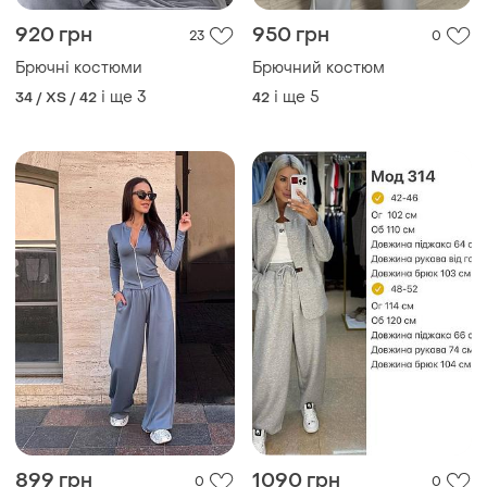
920 грн
950 грн
23
0
Брючні костюми
Брючний костюм
і ще
3
і ще
5
34 / XS / 42
42
899 грн
1090 грн
0
0