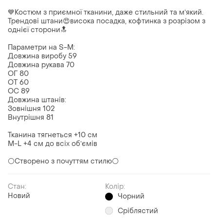
💙Костюм з приємної тканини, даже стильний та мʼякий.
Трендові штани😍висока посадка, кофтинка з розрізом з
однієї сторони🔝
Параметри на S-M:
Довжина виробу 59
Довжина рукава 70
ОГ 80
ОТ 60
ОС 89
Довжина штанів:
Зовнішня 102
Внутрішня 81
Тканина тягнеться +10 см
M-L +4 см до всіх обʼємів
⚪️Створено з почуттям стилю⚪️
Стан:
Колір:
Новий
Чорний
Сріблястий