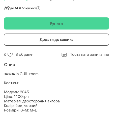
до 14 ₴ бонусних
Купити
Додати до кошика
В обране
Поставити запитання
0
Опис
🔤🔤🔤 in CUIL room
Костюм:
Модель: 2043
Ціна: 1400грн
Матеріал: двостороння ангора
Колір: беж, чорний
Розміри: S-М; М-L