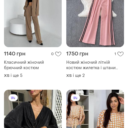
1140 грн
1750 грн
0
1
Класичний жіночий
Новий жіночий літній
брючний костюм
костюм жилетка і штани
брюки
і ще
5
і ще
2
ХS
ХS