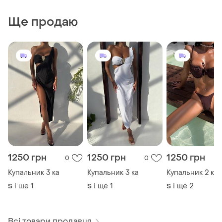
Ще продаю
1250 грн
1250 грн
1250 грн
0
0
Купальник 3 ка
Купальник 3 ка
Купальник 2 ка
і ще
1
і ще
1
і ще
2
S
S
S
Всі товари продавця