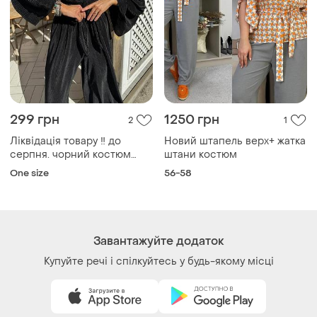
299 грн
1250 грн
2
1
Ліквідація товару ‼️ до
Новий штапель верх+ жатка
серпня. чорний костюм
штани костюм
жатка штани кюлоти
One size
56-58
Завантажуйте додаток
Купуйте речі і спілкуйтесь у будь-якому місці