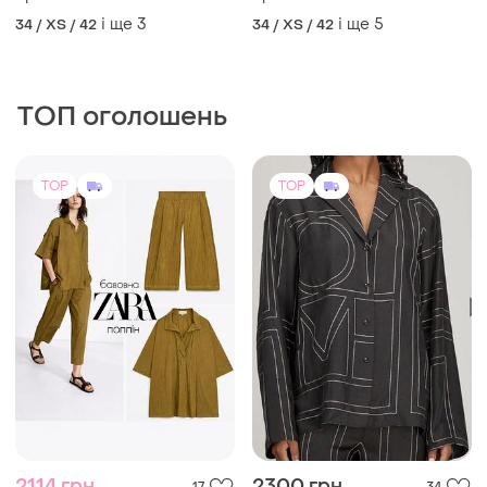
і ще
3
і ще
5
34 / XS / 42
34 / XS / 42
ТОП оголошень
TOP
TOP
2114 грн
2300 грн
17
34