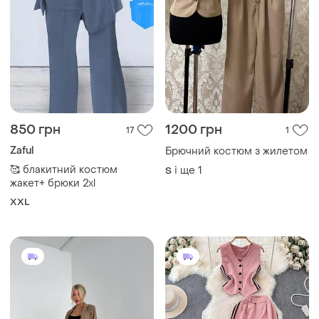
850 грн
1200 грн
17
1
Zaful
Брючний костюм з жилетом
🥰 блакитний костюм
і ще
1
S
жакет+ брюки 2xl
XXL