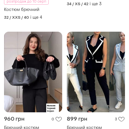
розпродаж до 10 серп
і ще
3
34 / XS / 42
Костюм брючний
і ще
4
32 / XXS / 40
960 грн
899 грн
0
3
Брючний костюм
Брючний костюм