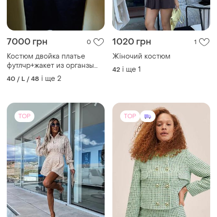
7000 грн
1020 грн
0
1
Костюм двойка платье
Жіночий костюм
футлчр+жакет из органзы
і ще
1
42
пик моды размер
і ще
2
40 / L / 48
европейский 42 наш 48-50
TOP
TOP