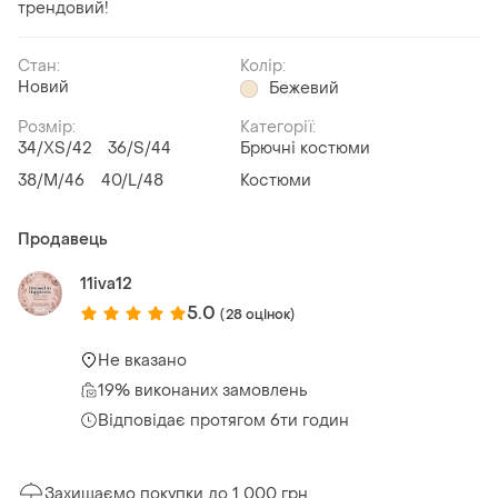
трендовий!
Стан:
Колір:
Новий
Бежевий
Розмір:
Категорії:
34/XS/42
36/S/44
Брючні костюми
38/M/46
40/L/48
Костюми
Продавець
11iva12
5.0
(28 оцінок)
Не вказано
19% виконаних замовлень
Відповідає протягом 6ти годин
Захищаємо покупки до 1 000 грн