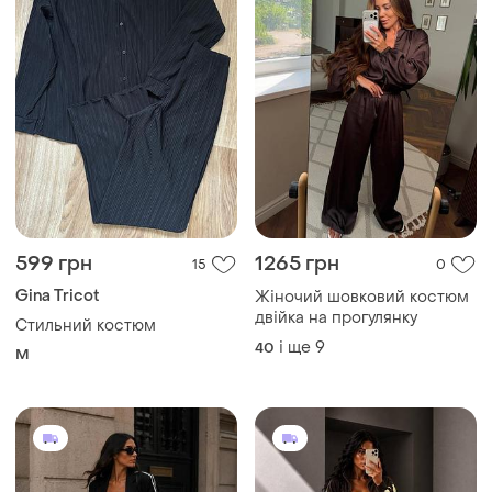
599 грн
1265 грн
15
0
Gina Tricot
Жіночий шовковий костюм
двійка на прогулянку
Стильний костюм
і ще
9
40
M