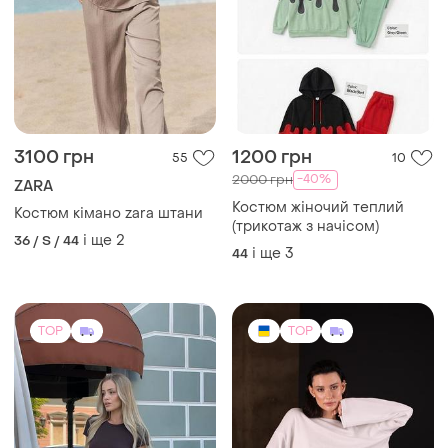
3100 грн
1200 грн
55
10
-40%
2000 грн
ZARA
Костюм жіночий теплий
Костюм кімано zara штани
(трикотаж з начісом)
і ще
2
36 / S / 44
і ще
3
44
TOP
TOP