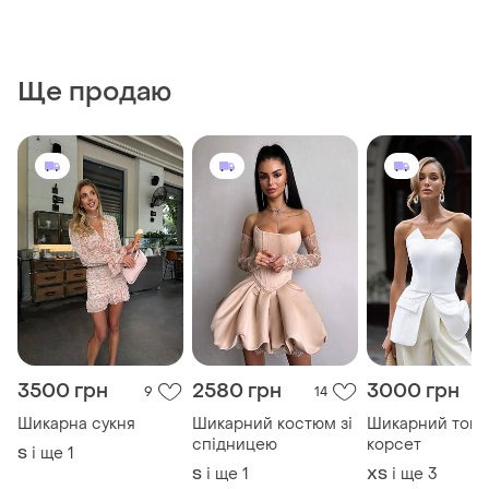
Ще продаю
3500 грн
2580 грн
3000 грн
9
14
Шикарна сукня
Шикарний костюм зі
Шикарний топ-
спідницею
корсет
і ще
1
S
і ще
1
і ще
3
S
ХS