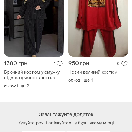
1380 грн
950 грн
1
0
Брючний костюм у смужку
Новий великий костюм
піджак прямого крою на
і ще
1
60-62
гудзиках та брюки палаццо
і ще
2
50-52
Завантажуйте додаток
Купуйте речі і спілкуйтесь у будь-якому місці