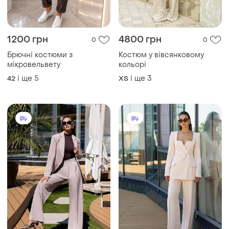
1200 грн
4800 грн
0
0
Брючні костюми з
Костюм у вівсянковому
мікровельвету
кольорі
і ще
5
і ще
3
42
ХS