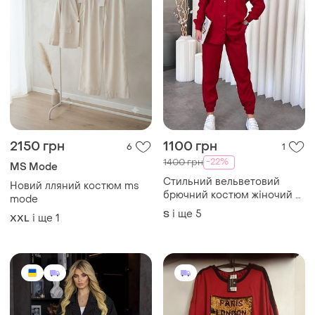
2150 грн
1100 грн
6
1
-22%
1400 грн
MS Mode
Стильний вельветовий
Новий лляний костюм ms
брючний костюм жіночий з
mode
вільною сорочкою та
і ще
5
S
і ще
1
XXL
штанами джоггерами
мікровельвет s-3xl
червоний