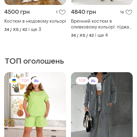
4500 грн
4840 грн
1
16
Костюм в нюдовому кольорі
Брючний костюм в
оливковому кольорі: піджак
і ще
3
34 / XS / 42
+ штани
і ще
4
34 / XS / 42
ТОП оголошень
TOP
TOP