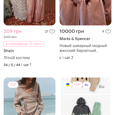
209 грн
10000 грн
27
9
220 грн
Marks & Spencer
розпродаж до 10 серп
Новый шикарный модный
женский бархатный
Shein
брючный костюм размер
і ще
2
Літній костюм
L
европейский 20 наш 50-
і ще
1
36 / S / 44
52-54 бренд mrks &spenser
англия
TOP
TOP