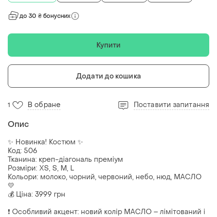
до 30 ₴ бонусних
Купити
Додати до кошика
В обране
Поставити запитання
1
Опис
✨ Новинка! Костюм ✨
Код: 506
Тканина: креп-діагональ преміум
Розміри: XS, S, M, L
Кольори: молоко, чорний, червоний, небо, нюд, МАСЛО
💛
💰 Ціна: 3999 грн
❗ Особливий акцент: новий колір МАСЛО – лімітований і