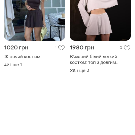
1020 грн
1980 грн
1
0
Жіночий костюм
В’язаний білий легкий
костюм: топ з довгим
і ще
1
42
рукавом та шорти
і ще
3
ХS