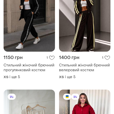
1150 грн
1400 грн
1
1
Стильний жіночий брючний
Стильний жіночий брючний
прогулянковий костюм
велюровий костюм
і ще
5
і ще
5
ХS
ХS