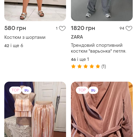
580 грн
1820 грн
1
94
ZARA
Костюм з шортами
Трендовий спортивний
і ще
6
42
костюм "варьонка" петля.
і ще
1
46
(1)
TOP
TOP