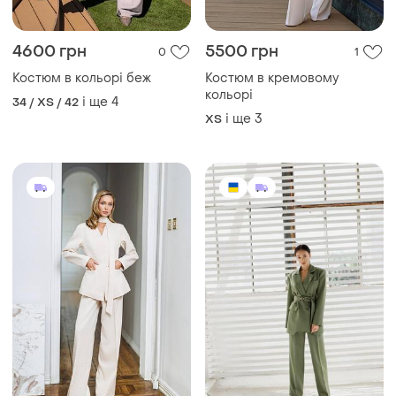
4600 грн
5500 грн
0
1
Костюм в кольорі беж
Костюм в кремовому
кольорі
і ще
4
34 / XS / 42
і ще
3
ХS