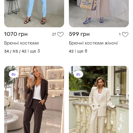
1070 грн
599 грн
27
1
Брючні костюми
Брючні костюми жіночі
і ще
3
і ще
8
34 / XS / 42
42