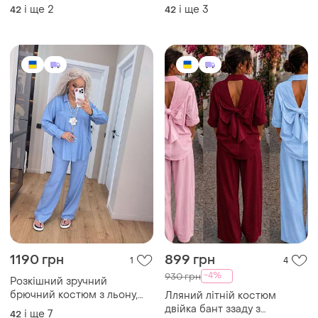
кімоно та широкі штани ,
штани кльош
і ще
2
і ще
3
42
42
брючний
1190 грн
899 грн
1
4
-4%
930 грн
Розкішний зручний
брючний костюм з льону,
Лляний літній костюм
вільний крій, подовжена
двійка бант ззаду з
і ще
7
42