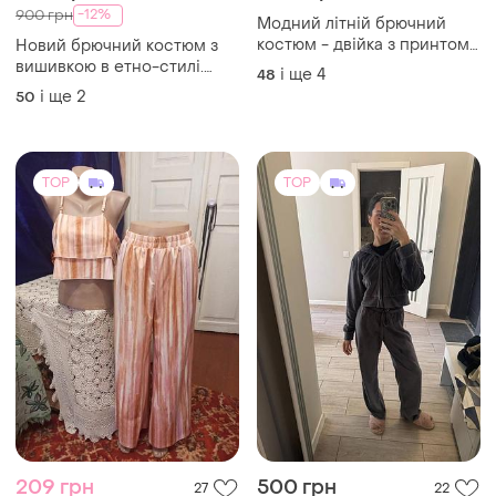
-12%
900 грн
Модний літній брючний
костюм - двійка з принтом.
Новий брючний костюм з
жакет без підклада.
вишивкою в етно-стилі.
і ще
4
48
льон, бавовна
і ще
2
50
TOP
TOP
209 грн
500 грн
27
22