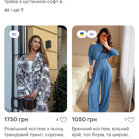
трійка з хустинкою софт в
квіточку літній жіночий
і ще
9
42
костюм сорочка широкі
штани палаццо блакитний
рожевий оверсайз
1750 грн
1050 грн
4
1
Розкішний костюм з льону,
Брючний костюм, вільний
трендовий принт, сорочка
крій, топ блуза, та широкі