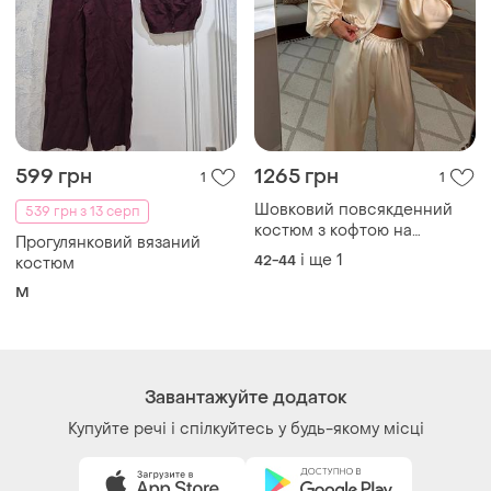
599 грн
1265 грн
1
1
Шовковий повсякденний
539 грн з 13 серп
костюм з кофтою на
Прогулянковий вязаний
блискавці з об'ємними
і ще
1
42-44
костюм
рукавами з вільними
M
штанами брюками
Завантажуйте додаток
Купуйте речі і спілкуйтесь у будь-якому місці