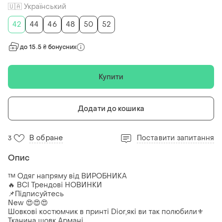
🇺🇦 Український
42
44
46
48
50
52
до 15.5 ₴ бонусних
Купити
Додати до кошика
В обране
Поставити запитання
3
Опис
™️ Одяг напряму від ВИРОБНИКА
🔥 ВСІ Трендові НОВИНКИ
📌Підписуйтесь
New 😍😍😍
Шовкові костюмчик в принті Dior,які ви так полюбили⚜️
Тканина шовк Армані