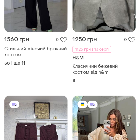
1560 грн
1250 грн
0
0
Стильний жіночий брючний
1125 грн з 13 серп
костюм
H&M
і ще
11
50
Класичний бежевий
костюм від h&m
S