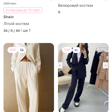
220 грн
Велюровий костюм
розпродаж до 10 серп
S
Shein
Літній костюм
і ще
1
36 / S / 44
TOP
TOP