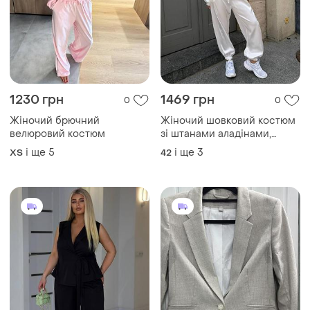
1230 грн
1469 грн
0
0
Жіночий брючний
Жіночий шовковий костюм
велюровий костюм
зі штанами аладінами,
жіночий шовковий костюм
і ще
5
і ще
3
ХS
42
двійка