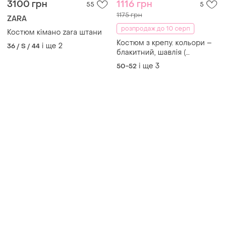
3100 грн
1116 грн
55
5
1175 грн
ZARA
розпродаж до 10 серп
Костюм кімано zara штани
Костюм з крепу. кольори –
і ще
2
36 / S / 44
блакитний, шавлія (
св.зелений) , бежевий,
і ще
3
50-52
фрезовий. ❤️розміри: 50/52,
54/56, 58/60, 62/64.