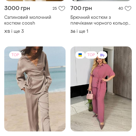
3000 грн
700 грн
25
40
Сатиновий молочний
Брючний костюм з
костюм coosh
плечіками чорного кольору
еврокостюмка без
і ще
3
і ще
1
ХS
36
підкладки з кішенями
awesome producis
TOP
TOP