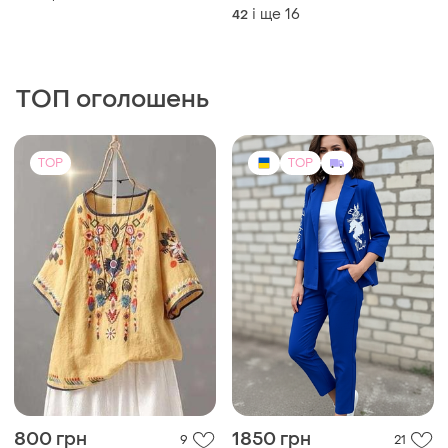
сорочка штани палаццо
відкритою спиною сорочка
і ще
16
42
широкі штани палаццо
оверсайз батал брючний з
льону на зав‘язці з бантом
ТОП оголошень
TOP
TOP
800 грн
1850 грн
9
21