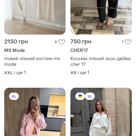
2150 грн
750 грн
6
1
MS Mode
CHER'17
Новий лляний костюм ms
Косьюм лляний льон двійка
mode
cher 17
і ще
1
і ще
1
XXL
ХS