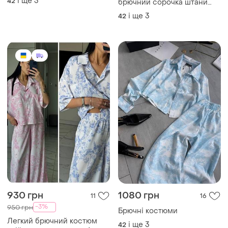
і ще
3
42
брючний сорочка штани
жакет
висока посадка кишеня
і ще
3
42
930 грн
1080 грн
11
16
-3%
950 грн
Брючні костюми
Легкий брючний костюм
і ще
3
42