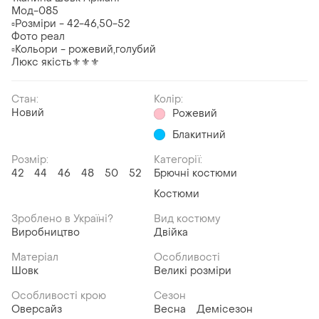
Мод-085
▫️Розміри - 42-46,50-52
Фото реал
▫️Кольори - рожевий,голубий
Люкс якість⚜️⚜️⚜️
Стан:
Колір:
Новий
Рожевий
Блакитний
Розмір:
Категорії:
42
44
46
48
50
52
Брючні костюми
Костюми
Зроблено в Україні?
Вид костюму
Виробництво
Двійка
Матеріал
Особливості
Шовк
Великі розміри
Особливості крою
Сезон
Оверсайз
Весна
Демісезон