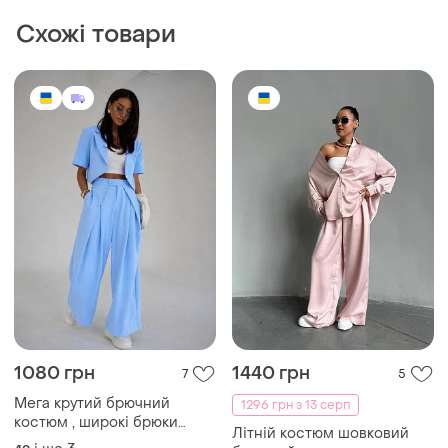
Схожі товари
1080 грн
1440 грн
7
5
Мега крутий брючний
1296 грн з 13 серп
костюм , широкі брюки
Літній костюм шовковий
палаццо та вкорочений