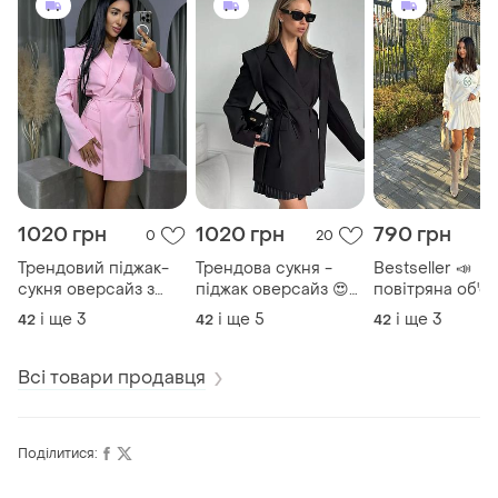
1020 грн
1020 грн
790 грн
0
20
Трендовий піджак-
Трендова сукня -
Bestseller 📣
сукня оверсайз з
піджак оверсайз 😍
повітряна об'є
поясом, жакет
жакет, плаття, платье
спідниця (шорт
і ще
3
і ще
5
і ще
3
42
42
42
блейзер, платье
пиджак
балон з волана
шорти, юбка-шо
юбка
Всі товари продавця
Поділитися: