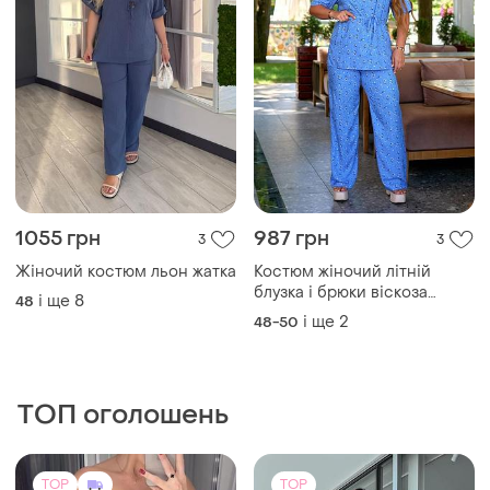
1055 грн
987 грн
3
3
Жіночий костюм льон жатка
Костюм жіночий літній
блузка і брюки віскоза
і ще
8
48
принт батал 48-56 рр
і ще
2
48-50
ТОП оголошень
TOP
TOP