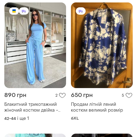
890 грн
650 грн
2
5
Блакитний трикотажний
Продам літній ляний
жіночий костюм двійка -
костюм великий розмір
футболка широкі штани
і ще
1
6XL
42-44