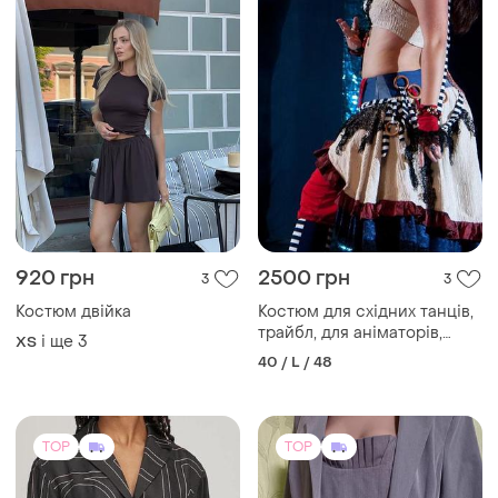
920 грн
2500 грн
3
3
Костюм двійка
Костюм для східних танців,
трайбл, для аніматорів,
і ще
3
ХS
карнавальний, в театр
40 / L / 48
TOP
TOP