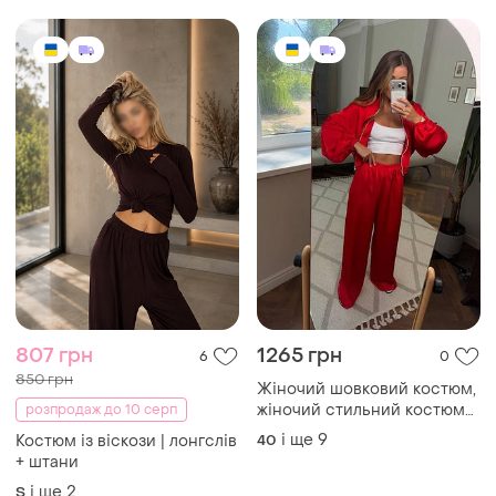
807 грн
1265 грн
6
0
850 грн
Жіночий шовковий костюм,
жіночий стильний костюм
розпродаж до 10 серп
двійка з шовку, жіночий
і ще
9
Костюм із віскози | лонгслів
40
шовковий костюм з
+ штани
об'ємною кофтою
і ще
2
S