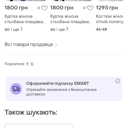
1800 грн
1800 грн
1295 грн
0
0
Куртка жіноча
Куртка жіноча
Костюм жіночи
стьобана плащівка
стьобана плащівка
літній полегше
весна осінь з
весна осінь з
льон футболка і
і ще
7
і ще
7
46-48
50
50
капюшоном чорний
капюшоном бежевий
штани кольоров
батал 50-64 розмір
батал 50-64 розмір
48 рр
Всі товари продавця
Поділитися:
Оформлюйте підписку SMART
Отримайте замовлення з безкоштовною
доставкою
Також шукають: