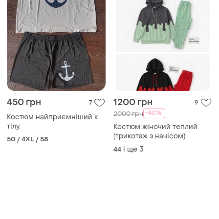
450 грн
1200 грн
7
9
-40%
2000 грн
Костюм найприємніший к
тілу.
Костюм жіночий теплий
(трикотаж з начісом)
50 / 4XL / 58
і ще
3
44