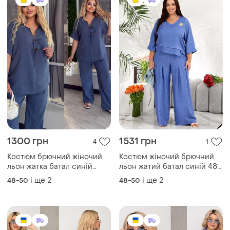
1300 грн
1531 грн
4
1
Костюм брючний жіночий
Костюм жіночий брючний
льон жатка батал синій
льон жатий батал синій 48-
джинс 48-58 рр
58 рр
і ще
2
і ще
2
48-50
48-50