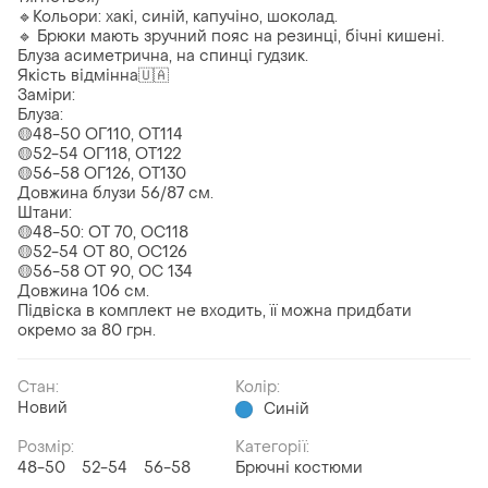
🔹Кольори: хакі, синій, капучіно, шоколад.
🔹 Брюки мають зручний пояс на резинці, бічні кишені.
Блуза асиметрична, на спинці гудзик.
Якість відмінна🇺🇦
Заміри:
Блуза:
🟡48-50 ОГ110, ОТ114
🟡52-54 ОГ118, ОТ122
🟡56-58 ОГ126, ОТ130
Довжина блузи 56/87 см.
Штани:
🟡48-50: ОТ 70, ОС118
🟡52-54 ОТ 80, ОС126
🟡56-58 ОТ 90, ОС 134
Довжина 106 см.
Підвіска в комплект не входить, її можна придбати
окремо за 80 грн.
Стан:
Колір:
Новий
Синій
Розмір:
Категорії:
48-50
52-54
56-58
Брючні костюми