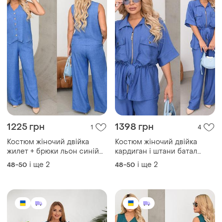
1225 грн
1398 грн
1
4
Костюм жіночий двійка
Костюм жіночий двійка
жилет + брюки льон синій
кардиган і штани батал
батал 48-58 рр
льон бохо синій 48-58 рр
і ще
2
і ще
2
48-50
48-50