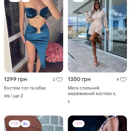
1299 грн
1350 грн
2
4
Костюм топ та юбка
Мега стильний
мереживний костюм з
і ще
2
ХS
шортами
L
TOP
TOP