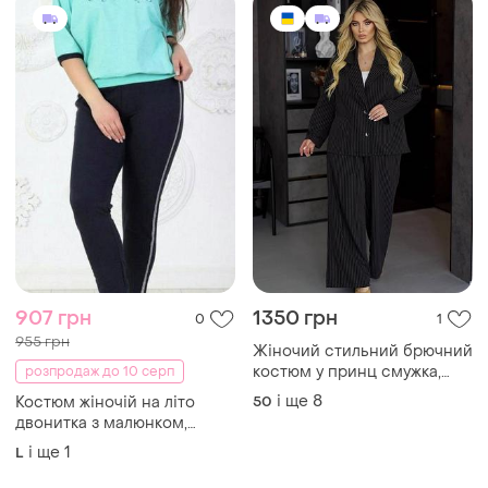
907 грн
1350 грн
0
1
955 грн
Жіночий стильний брючний
костюм у принц смужка,
розпродаж до 10 серп
жіночий костюм у смужку,
і ще
8
Костюм жіночій на літо
50
жіночий костюм у смужку з
двонитка з малюнком,
піджаком та широкими
батал, оверсайз
і ще
1
L
штанами