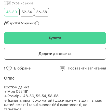
🇺🇦 Український
48-50
52-54
56-58
до 12 ₴ бонусних
Купити
Додати до кошика
В обране
Поставити запитання
1
Опис
Костюм двійка
🔹Мод 097 181
🔹Розміри: 48-50, 52-54, 56-58
🔹Тканина: льон бохо жатий ( дуже приємна до тіла, має
жатий ефект і гарні зносостійкі властивості, не
тягнеться)