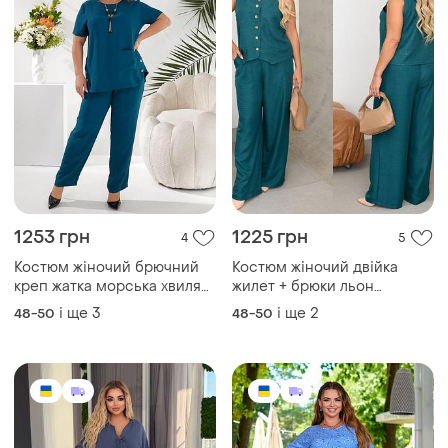
1253 грн
1225 грн
4
5
Костюм жіночий брючний
Костюм жіночий двійка
креп жатка морська хвиля
жилет + брюки льон
батал 48-62 рр
морська хвиля батал 48-58
і ще
3
і ще
2
48-50
48-50
рр