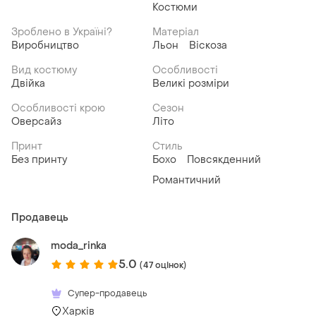
Костюми
Зроблено в Україні?
Матеріал
Виробництво
Льон
Віскоза
Вид костюму
Особливості
Двійка
Великі розміри
Особливості крою
Сезон
Оверсайз
Літо
Принт
Стиль
Без принту
Бохо
Повсякденний
Романтичний
Продавець
moda_rinka
5.0
(47 оцінок)
Супер-продавець
Харків