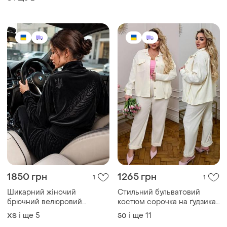
1850 грн
1265 грн
1
1
Шикарний жіночий
Стильний бульватовий
брючний велюровий
костюм сорочка на ґудзиках
костюм з вишивкою
та штани, вельветовий
і ще
5
і ще
11
ХS
50
костюм двійка