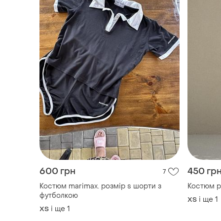
600 грн
450 гр
7
Костюм marimax. розмір s шорти з
Костюм р
футболкою
і ще
1
ХS
і ще
1
ХS