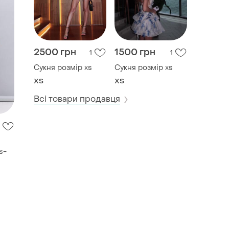
2500 грн
1500 грн
1
1
Сукня розмір xs
Сукня розмір xs
ХS
ХS
Всі товари продавця