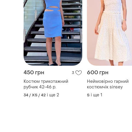
450 грн
600 грн
3
Костюм трикотажний
Неймовірно гарний
рубчик 42-46 р.
костюмчік sinsey
і ще
2
і ще
1
34 / XS / 42
S