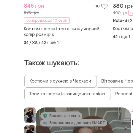
845 грн
380 гр
10
890 грн
-
400 грн
Ruta-S (У
розпродаж до 10 серп
Костюм р
Костюм шорти і топ з льону чорний
колір розмір s
і ще
1
42
і ще
1
34 / XS / 42
Також шукають:
Костюми з сукнею в Черкаси
Вітровки в Че
Топи та шорти із завищеною талією
Репсові
Безпечна оплата
Безкоштовна доставка SMART