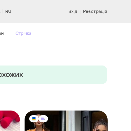
RU
Вхід
|
Реєстрація
ки
Стрічка
 схожих