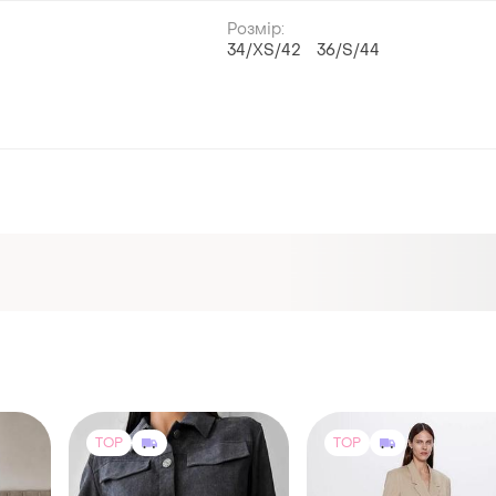
Розмір:
34/XS/42
36/S/44
й
TOP
TOP