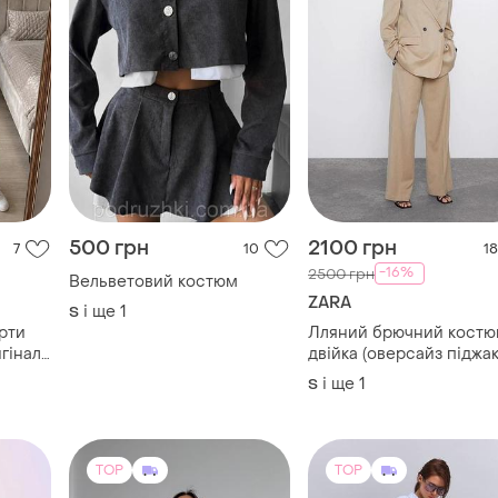
500 грн
2100 грн
7
10
18
-16%
2500 грн
Вельветовий костюм
ZARA
і ще
1
S
рти
Лляний брючний кост
гінал
двійка (оверсайз піджак
штани )
і ще
1
S
TOP
TOP