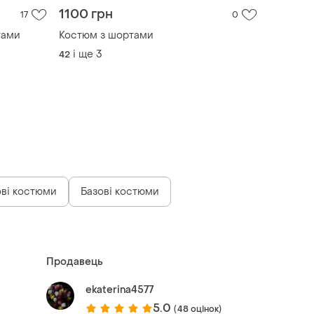
1100 грн
17
0
тами
Костюм з шортами
і ще
3
42
ві костюми
Базові костюми
Продавець
ekaterina4577
5.0
(48 оцінок)