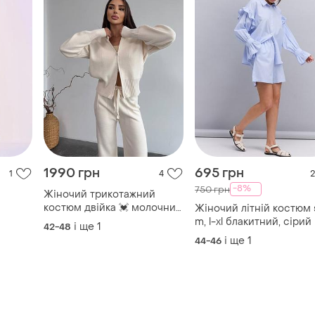
1990 грн
695 грн
1
4
2
-8%
750 грн
Жіночий трикотажний
костюм двійка 💓 молочний
Жіночий літній костюм s-
трикотажний костюм на
m, l-xl блакитний, сірий
і ще
1
42-48
щодень 💓
і ще
1
44-46