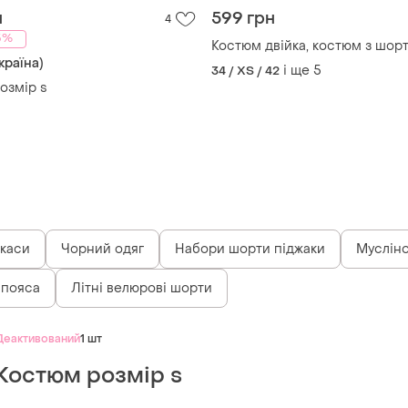
н
599 грн
4
5%
Костюм двійка, костюм з шор
країна)
і ще
5
34 / XS / 42
озмір s
ркаси
Чорний одяг
Набори шорти піджаки
Мусліно
 пояса
Літні велюрові шорти
Деактивований
1 шт
Костюм розмір s