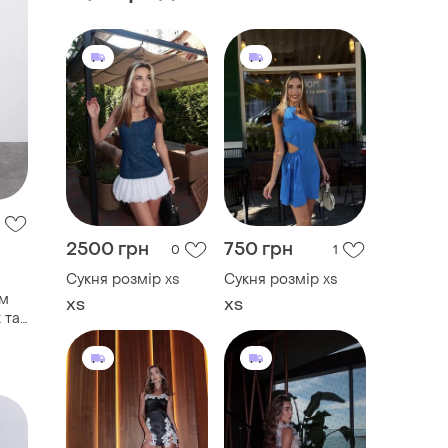
2500 грн
750 грн
0
1
Сукня розмір xs
Сукня розмір xs
юм
ХS
ХS
 та