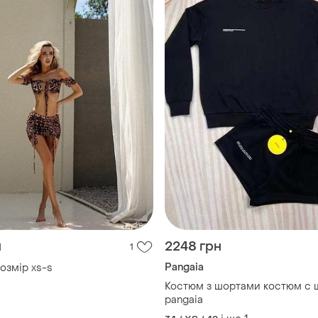
н
2248 грн
1
Pangaia
озмір xs-s
Костюм з шортами костюм с
pangaia