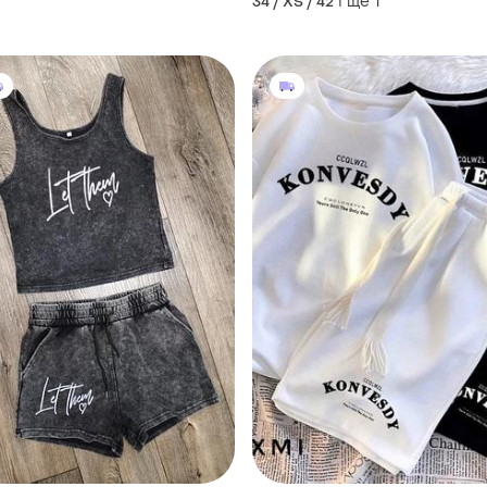
і ще
1
34 / XS / 42