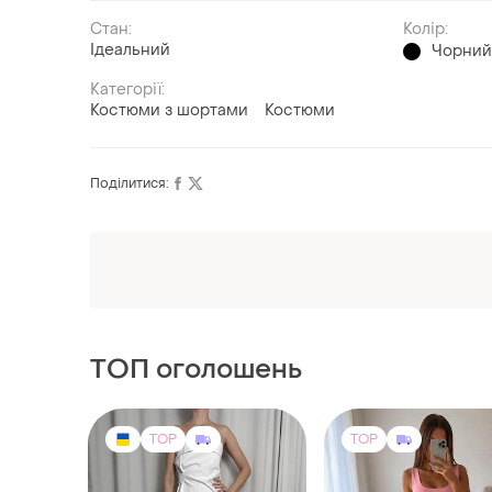
Стан:
Колір:
Ідеальний
Чорни
Категорії:
Костюми з шортами
Костюми
Поділитися:
ТОП оголошень
TOP
TOP