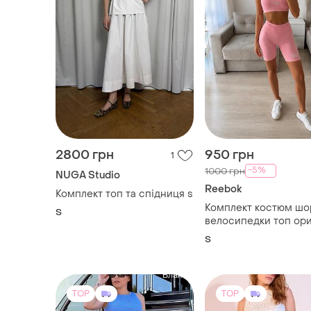
2800 грн
950 грн
1
-5%
1000 грн
NUGA Studio
Reebok
Комплект топ та спідниця s
Комплект костюм шо
S
велосипедки топ ори
reebok
S
TOP
TOP