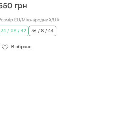
550 грн
Розмір EU/Міжнародний/UA
34 / XS / 42
36 / S / 44
В обране
3