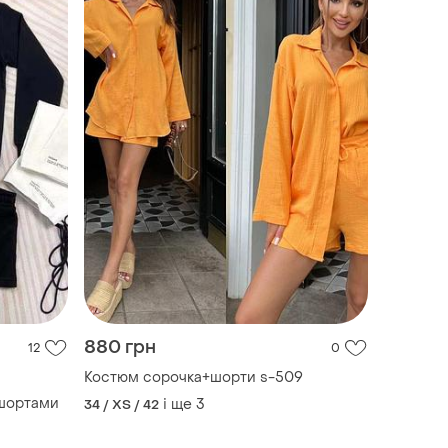
880 грн
12
0
Костюм сорочка+шорти s-509
 шортами
і ще
3
34 / XS / 42