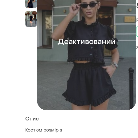
Деактивований
Опис
Костюм розмір s