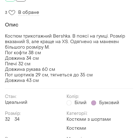
В обране
3
Опис
Костюм трикотажний Bershka. В поясі на гумці. Розмір
вказаний S, але краще на XS. Одягнено на манекен
більшого розміру M.
Пог кофти 38 см
Довжина 34 см
Плечі 32 см
Довжина рукава 60 см
Пот шортиків 29 см, тягнеться до 35 см
Довжина 43 см
Стан:
Колір:
Ідеальний
Білий
Бузковий
Розмір:
Категорії:
32
34
Костюми з шортами
Костюми