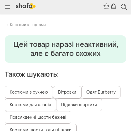
Костюми з шортами
Цей товар наразi неактивний,
але є багато схожих
Також шукають:
Костюми з сукнею
Вітровки
Одяг Burberry
Костюми для аланія
Піджаки шортики
Повсякденні шорти бежеві
Костюми шорти топи піджаки