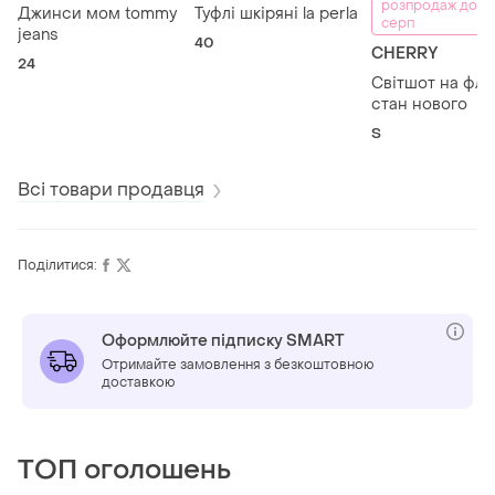
розпродаж до 1
Джинси мом tommy
Туфлі шкіряні la perla
серп
jeans
40
CHERRY
24
Світшот на фліс
стан нового
S
Всі товари продавця
Поділитися:
Оформлюйте підписку SMART
Отримайте замовлення з безкоштовною
доставкою
ТОП оголошень