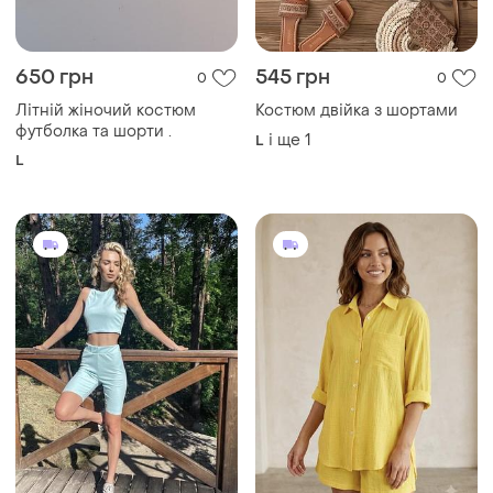
650 грн
545 грн
0
0
Літній жіночий костюм
Костюм двійка з шортами
футболка та шорти .
і ще
1
L
L