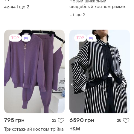
Новый шикарный
свадебный костюм размер
і ще
2
42-44
наш 52-54-56 ткань
і ще
2
L
крепдышин шифон.
TOP
TOP
795 грн
6590 грн
22
28
H&M
Трикотажний костюм трійка