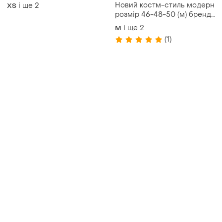
Новий костм-стиль модерн
і ще
2
ХS
розмір 46-48-50 (м) бренд
н і м данія
і ще
2
M
(1)