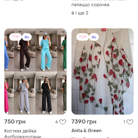
палаццо сорочка
і ще
2
S
TOP
TOP
750 грн
7390 грн
6
1
Anita & Green
Костюм двійка
футболка+штани