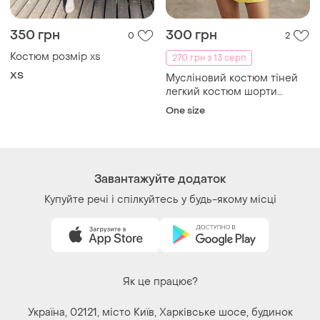
350 грн
300 грн
0
2
Костюм розмір xs
270 грн з 13 серп
ХS
Мусліновий костюм тіней
легкий костюм шорти
сорочка футболка
One size
Завантажуйте додаток
Купуйте речі і спілкуйтесь у будь-якому місці
Як це працює?
Україна, 02121, місто Київ, Харківське шосе, будинок