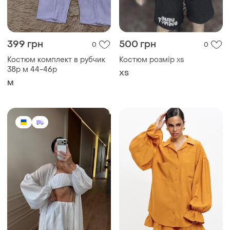
399 грн
500 грн
0
0
Костюм комплект в рубчик
Костюм розмір xs
38р м 44-46р
ХS
M