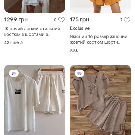
1299 грн
175 грн
0
7
Exclusive
Жіночий легкий стильний
костюм з шортами з
Якісний 16 розмір жіночий
накидкою, легкий літній
жовтий костюм шорти
і ще
3
42
костюм двійка з тенселю
блузка
XXL