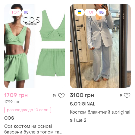
TOP
TOP
1709 грн
3100 грн
19
9
1799 грн
S.ORIGINAL
розпродаж до 10 серп
Костюм блакитний s.original
COS
і ще
2
S
Cos костюм на основі
бавовни букле з топом та