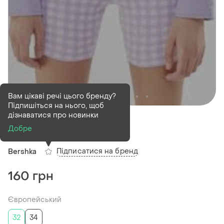
Вам цікаві речі цього бренду?
Підпишіться на нього, щоб
Деактивований
1 шт
дізнаватися про новинки
Костюм bershka
Добре
Підписатися на бренд
Bershka
160 грн
Європейський
32
34