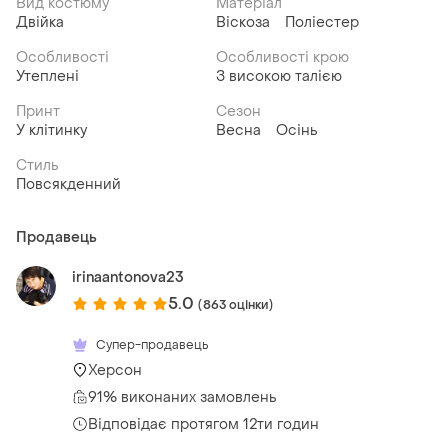
Вид костюму
Матеріал
Двійка
Віскоза
Поліестер
Особливості
Особливості крою
Утеплені
З високою талією
Принт
Сезон
У клітинку
Весна
Осінь
Стиль
Повсякденний
Продавець
irinaantonova23
5.0
(863 оцінки)
Супер-продавець
Херсон
91% виконаних замовлень
Відповідає протягом 12ти годин