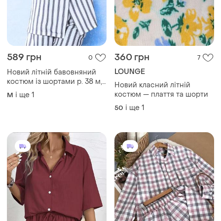
589 грн
360 грн
0
7
LOUNGE
Новий літній бавовняний
костюм із шортами р. 38 м,
Новий класний літній
s, 98% бавовна, localine
костюм — плаття та шорти
і ще
1
M
женский костюм с шортами
і ще
1
50
хлопок