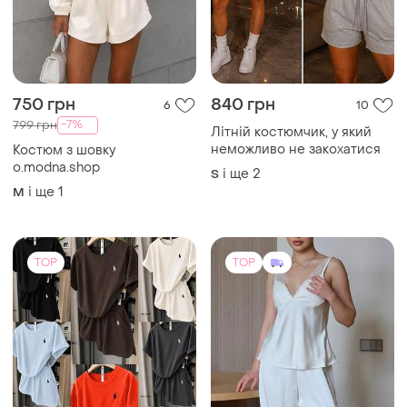
750 грн
840 грн
6
10
-7%
799 грн
Літній костюмчик, у який
неможливо не закохатися
Костюм з шовку
o.modna.shop
і ще
2
S
і ще
1
M
TOP
TOP