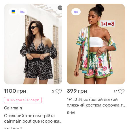
1100 грн
399 грн
2
17
1+1=3 🎁 яскравий легкий
1045 грн з 07 серп
пляжний костюм сорочка та
Cairmain
шорти
S-M
Стильний костюм трійка
cairmain boutique (сорочка,
топ, шорти) сірий леопард,