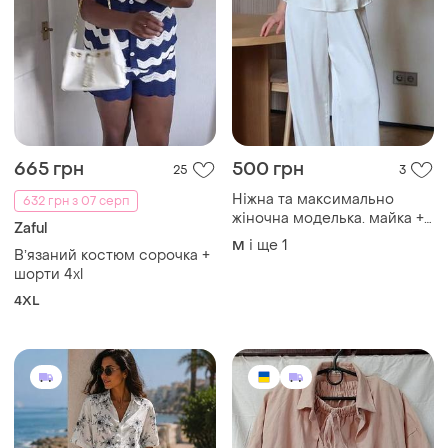
665 грн
500 грн
25
3
Ніжна та максимально
632 грн з 07 серп
жіночна моделька. майка +
Zaful
штани,в чорному кольорі.
і ще
1
M
Вʼязаний костюм сорочка +
майка з гарним вирізом
шорти 4xl
декольте. доповена
мереживними встаками
4XL