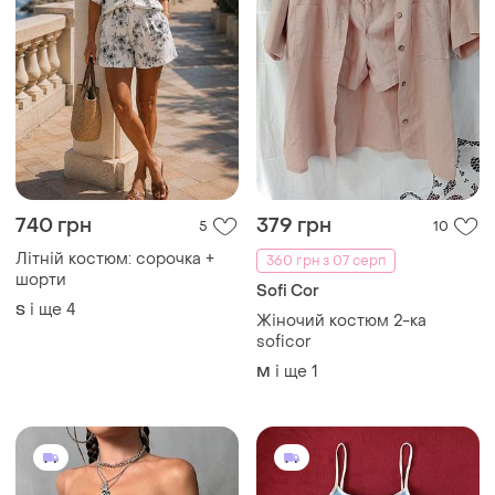
740 грн
379 грн
5
10
Літній костюм: сорочка +
360 грн з 07 серп
шорти
Sofi Cor
і ще
4
S
Жіночий костюм 2-ка
soficor
і ще
1
M