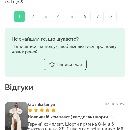
і ще
3
ХS
1
2
3
4
5
6
7
>
Не знайшли те, що шукаєте?
Підпишіться на пошук, щоб дізнаватися про появу
нових речей
Підписатися
Відгуки
kroshka.tanya
06.08.2026
Новинка🖤 комплект ( кардиган+шорти) ✨
Гарний комплект. Шорти прям на S-M я б
сказала ніж на XS. Якщо у вас зріст нижче 158