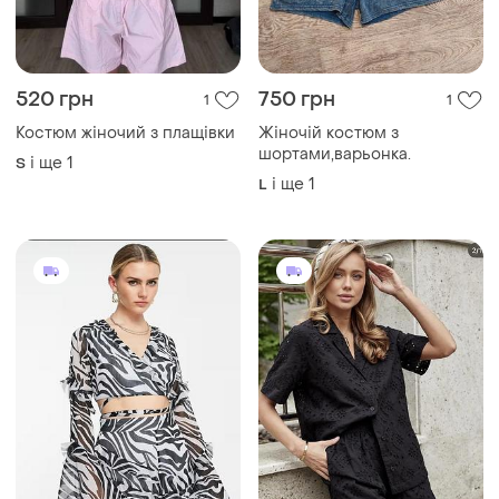
520 грн
750 грн
1
1
Костюм жіночий з плащівки
Жіночій костюм з
шортами,варьонка.
і ще
1
S
і ще
1
L