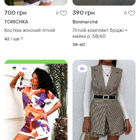
700 грн
390 грн
0
0
TORICHKA
Bonmarché
Костюм жіночий літній
Літній комплект бріджі +
майка р. 58/60
і ще
1
42
58-60