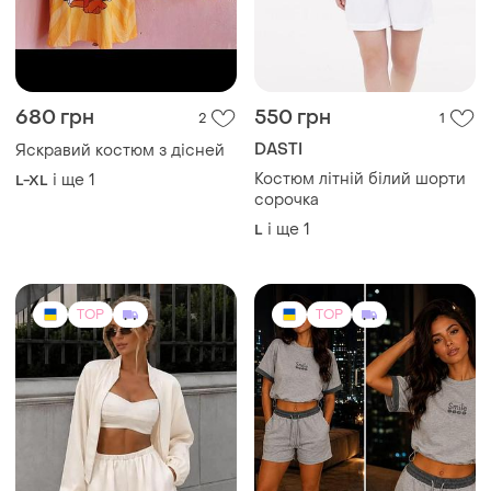
680 грн
550 грн
2
1
DASTI
Яскравий костюм з дісней
Костюм літній білий шорти
і ще
1
L-XL
сорочка
і ще
1
L
TOP
TOP