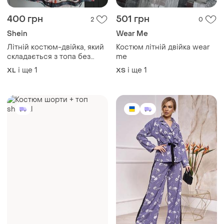
400 грн
501 грн
2
0
Shein
Wear Me
Літній костюм-двійка, який
Костюм літній двійка wear
складається з топа без
me
рукавів та шортів від shein
і ще
1
і ще
1
XL
ХS
🤍❤️