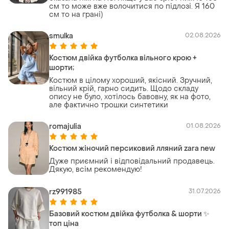
см то може вже волочитися по підлозі. Я 160
см то на грані)
smulka
02.08.2026
Костюм двійка футболка вільного крою +
шорти;
Костюм в цілому хороший, якісний. Зручний,
вільний крій, гарно сидить. Щодо складу
опису не було, хотілось бавовну, як на фото,
але фактично трошки синтетики
romajulia
01.08.2026
Костюм жіночий персиковий лляний zara new
Дуже приємний і відповідальний продавець.
Дякую, всім рекомендую!
rz991985
31.07.2026
Базовий костюм двійка футболка & шорти ✨
топ ціна