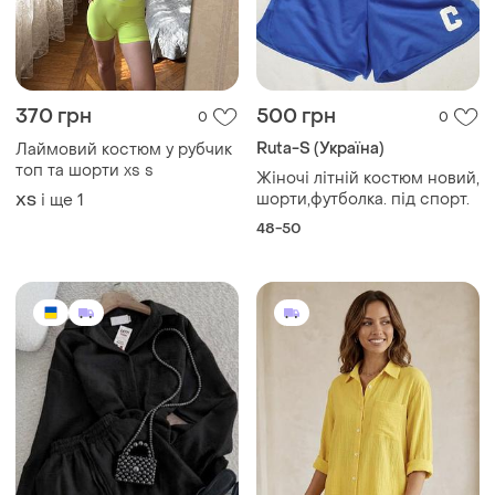
370 грн
500 грн
0
0
Ruta-S (Україна)
Лаймовий костюм у рубчик
топ та шорти xs s
Жіночі літній костюм новий,
шорти,футболка. під спорт.
і ще
1
ХS
48-50