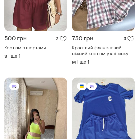
500 грн
750 грн
3
3
Костюм з шортами
Краствий фланелевий
ніжний костюм у клітинку
і ще
1
S
шорти та сорочка оверсайз
і ще
1
M