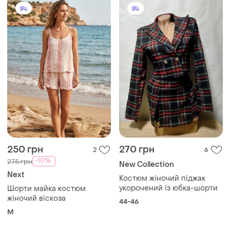
250 грн
270 грн
2
6
-10%
275 грн
New Collection
Next
Костюм жіночий піджак
укорочений із юбка-шорти
Шорти майка костюм
жіночий віскоза
44-46
M