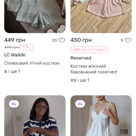
449 грн
450 грн
20
9
-11%
499 грн
428 грн з 07 серп
LC Waikiki
Reserved
Оливковий літній костюм
Костюм жіночий
і ще
1
S
бавовняний reserved
і ще
1
ХS