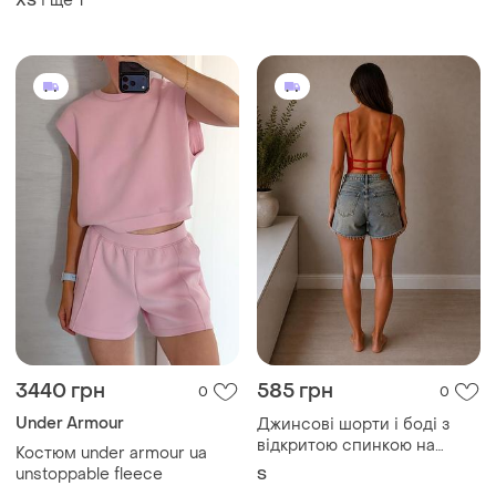
і ще
1
ХS
розмір ⁠xs s
3440 грн
585 грн
0
0
Under Armour
Джинсові шорти і боді з
відкритою спинкою на
Костюм under armour ua
розмір s-m
unstoppable fleece
S