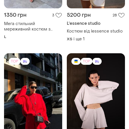
1350 грн
5200 грн
3
28
L'essence studio
Мега стильний
мереживний костюм з
Костюм від lessence studio
шортами
L
і ще
1
ХS
TOP
TOP