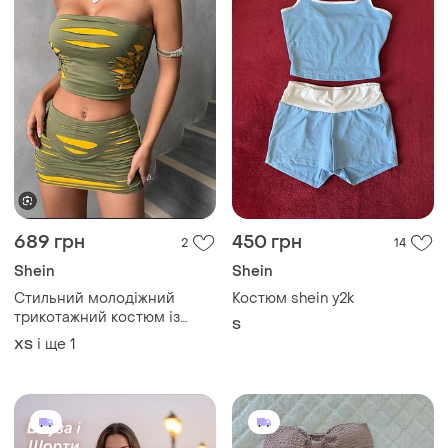
689 грн
450 грн
2
14
Shein
Shein
Стильний молодіжний
Костюм shein y2k
трикотажний костюм із
S
шортами спідничкою
і ще
1
ХS