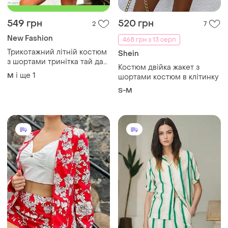
549 грн
520 грн
2
7
New Fashion
468 грн з 13 серп
Трикотажний літній костюм
Shein
з шортами тринітка тай дай
Костюм двійка жакет з
р. s, м, l new fashion україна
і ще
1
M
шортами костюм в клітинку
комплект шорты
S-M