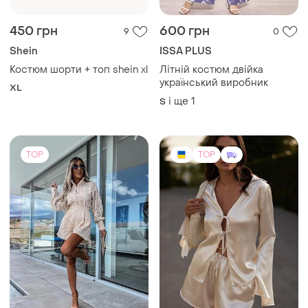
450 грн
600 грн
9
0
Shein
ISSA PLUS
Костюм шорти + топ shein xl
Літній костюм двійка
український виробник
XL
і ще
1
S
TOP
TOP