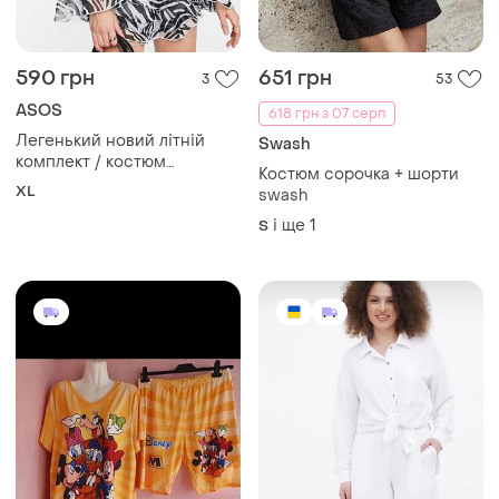
590 грн
651 грн
3
53
ASOS
618 грн з 07 серп
Легенький новий літній
Swash
комплект / костюм
Костюм сорочка + шорти
блуза+шорти
XL
swash
і ще
1
S