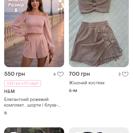
550 грн
700 грн
6
2
Жіночий костюм
523 грн з 07 серп
S-M
H&M
Елегантний рожевий
комплект , шорти і блуза-
топ, розмір s
S