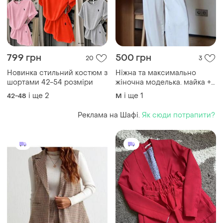
799 грн
500 грн
20
3
Новинка стильний костюм з
Ніжна та максимально
шортами 42-54 розміри
жіночна моделька. майка +
штани,в чорному кольорі.
і ще
2
і ще
1
42-48
M
майка з гарним вирізом
декольте. доповена
Реклама на Шафі.
Як сюди потрапити?
мереживними встаками