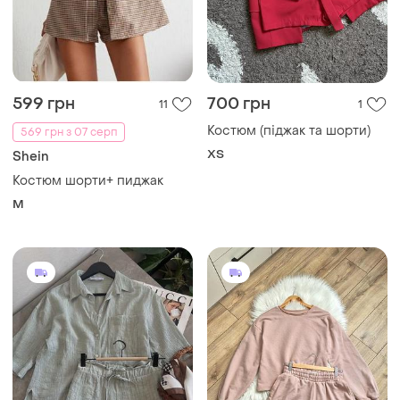
599 грн
700 грн
11
1
Костюм (піджак та шорти)
569 грн з 07 серп
ХS
Shein
Костюм шорти+ пиджак
M