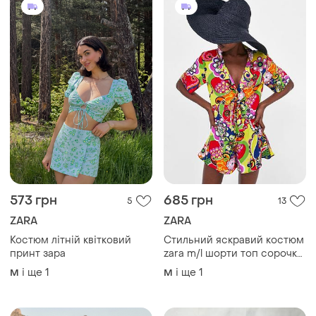
573 грн
685 грн
5
13
ZARA
ZARA
Костюм літній квітковий
Стильний яскравий костюм
принт зара
zara m/l шорти топ сорочка,
літній, натуральна тканина
і ще
1
і ще
1
M
M
100% віскоза