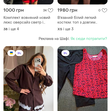
1000 грн
1980 грн
34
0
Комплект вовняний новий
В’язаний білий легкий
люкс оверсайз светр i
костюм: топ з довгим
в'язані шорти косичка
рукавом та шорти
і ще
4
і ще
3
38
ХS
Реклама на Шафі.
Як сюди потрапити?