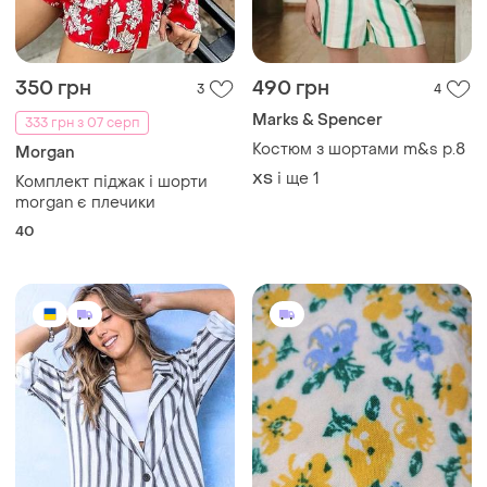
350 грн
490 грн
3
4
Marks & Spencer
333 грн з 07 серп
Костюм з шортами m&s р.8
Morgan
і ще
1
ХS
Комплект піджак і шорти
morgan є плечики
40