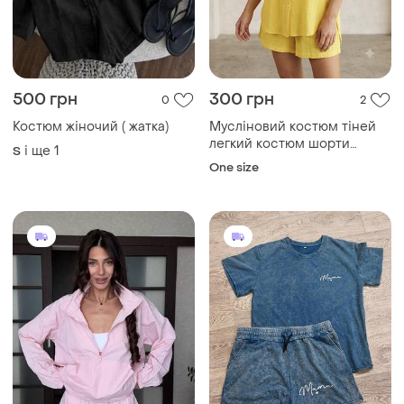
500 грн
300 грн
0
2
Костюм жіночий ( жатка)
Мусліновий костюм тіней
легкий костюм шорти
і ще
1
S
сорочка футболка
One size