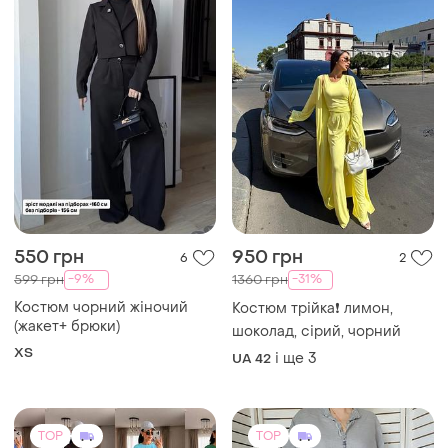
550 грн
950 грн
6
2
-9%
-31%
599 грн
1360 грн
Костюм чорний жіночий
Костюм трійка❗ лимон,
(жакет+ брюки)
шоколад, сірий, чорний
ХS
і ще
3
UA 42
TOP
TOP