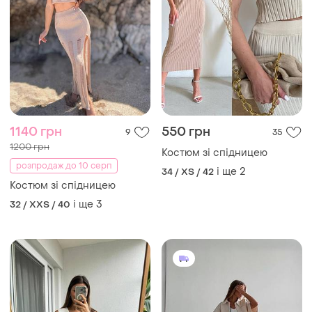
1140 грн
550 грн
9
35
1200 грн
Костюм зі спідницею
розпродаж до 10 серп
і ще
2
34 / XS / 42
Костюм зі спідницею
і ще
3
32 / XXS / 40