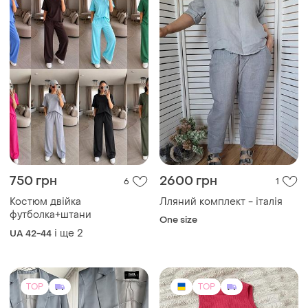
750 грн
2600 грн
6
1
Костюм двійка
Лляний комплект - італія
футболка+штани
One size
і ще
2
UA 42-44
TOP
TOP