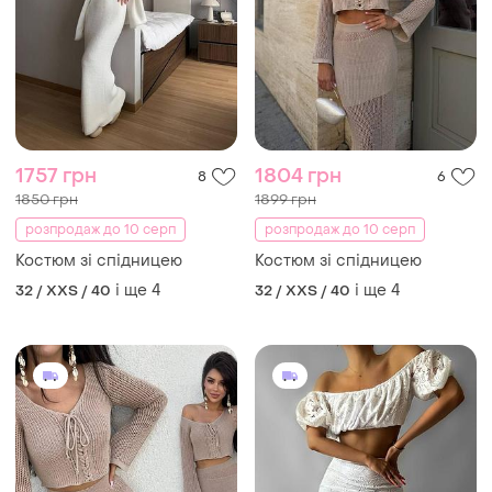
1757 грн
1804 грн
8
6
1850 грн
1899 грн
розпродаж до 10 серп
розпродаж до 10 серп
Костюм зі спідницею
Костюм зі спідницею
і ще
4
і ще
4
32 / XXS / 40
32 / XXS / 40