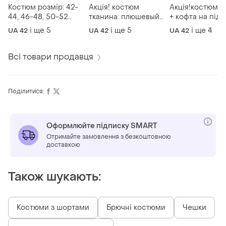
Костюм розмір: 42-
Aкція! костюм
Акція!костюм штани
44, 46-48, 50-52
тканина: плюшевый
+ кофта на підк
тканина: жилет —
велюр розмір: 42-44,
тканина: плащі
і ще
5
і ще
5
і ще
4
UA 42
UA 42
UA 42
креп-костюмка,
46-48, 50-52 к-и:
еммі розмір: 42
спідниця — шовк
шоколад, малина,
48-50 кольори: 
колір: бежевий +
блакитний, чорний,
шоколад, мокко
Всі товари продавця
шоколадний, білий +
меланж, жовтий
чорний, молок
чорний
зручний та
комфортний костюм
Поділитися:
Оформлюйте підписку SMART
Отримайте замовлення з безкоштовною
доставкою
Також шукають:
Костюми з шортами
Брючні костюми
Чешки