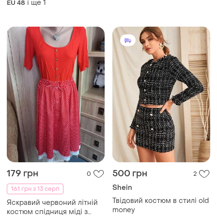
і ще
1
EU 48
179 грн
500 грн
0
2
Shein
161 грн з 13 серп
Твідовий костюм в стилі old
Яскравий червоний літній
money
костюм спідниця міді з