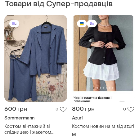
Товари від Супер-продавців
600 грн
800 грн
0
0
Sommermann
Azuri
Костюм вінтажний зі
Костюм новий на м від azuri
спідницею і жакетом
M
sommermann