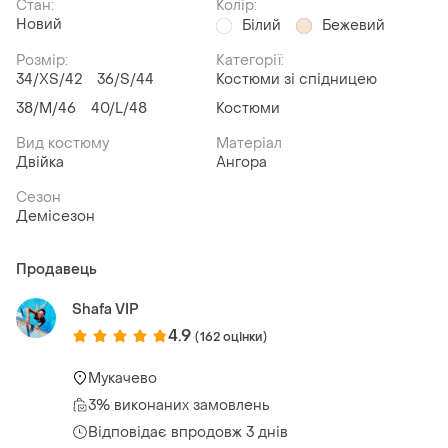
Стан:
Колір:
Новий
Білий
Бежевий
Розмір:
Категорії:
34/XS/42
36/S/44
Костюми зі спідницею
38/M/46
40/L/48
Костюми
Вид костюму
Матеріал
Двійка
Ангора
Сезон
Демісезон
Продавець
Shafa VIP
4.9
(162 оцінки)
Мукачево
3% виконаних замовлень
Відповідає впродовж 3 днів