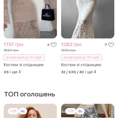
1757 грн
1282 грн
6
9
1850 грн
1350 грн
розпродаж до 10 серп
розпродаж до 10 серп
Костюм зі спідницею
Костюм зі спідницею
і ще
3
і ще
4
ХS
32 / XXS / 40
ТОП оголошень
TOP
TOP