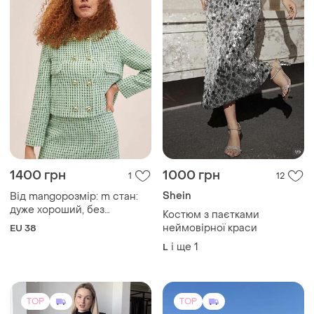
1400 грн
1000 грн
1
12
Shein
Від mangoрозмір: m стан:
дуже хороший, без
Костюм з паєтками
дефектів та пошкоджень.
неймовірної краси
EU 38
виглядає красиво та
і ще
1
L
акуратно, чудово підійде
для повсякденного образу.
TOP
TOP