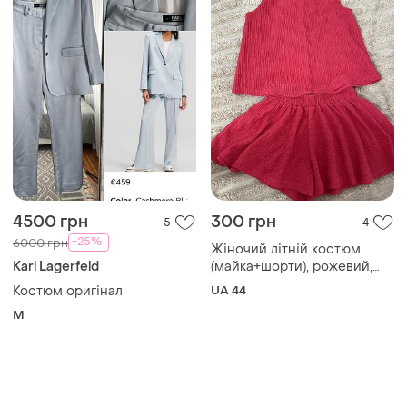
4500 грн
300 грн
5
4
-25%
6000 грн
Жіночий літній костюм
Karl Lagerfeld
(майка+шорти), рожевий,
розмір 44
Костюм оригінал
UA 44
M