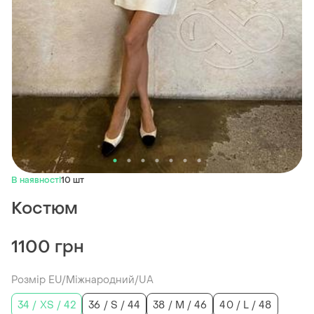
В наявності
10 шт
Костюм
1100 грн
Розмір EU/Міжнародний/UA
34 / XS / 42
36 / S / 44
38 / M / 46
40 / L / 48