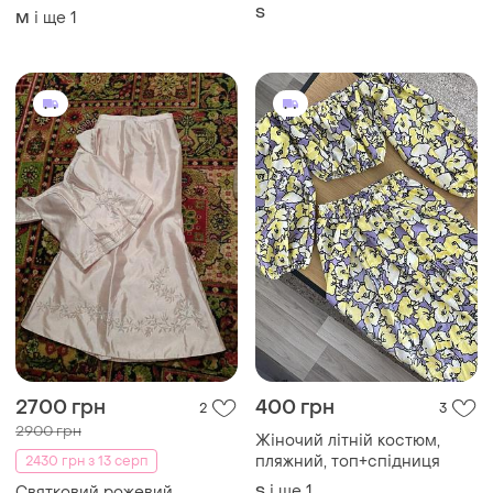
мереживом футболка
S
і ще
1
M
рубчик майка блузка кофта
топ віскоза бавовна
2700 грн
400 грн
2
3
2900 грн
Жіночий літній костюм,
пляжний, топ+спідниця
2430 грн з 13 серп
і ще
1
Святковий рожевий
S