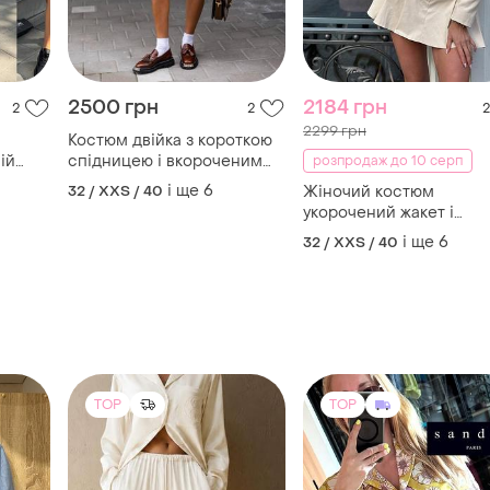
2500 грн
2184 грн
2
2
2
2299 грн
Костюм двійка з короткою
ій
спідницею і вкороченим
розпродаж до 10 серп
н
жакетом
і ще
6
32 / XXS / 40
Жіночий костюм
укорочений жакет і
спідниця шорти котон
і ще
6
32 / XXS / 40
TOP
TOP