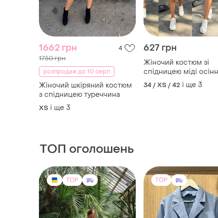
1662 грн
627 грн
4
1750 грн
Жіночий костюм зі
спідницею міді осінн
розпродаж до 10 серп
осінь демі демісезо
і ще
3
Жіночий шкіряний костюм
34 / XS / 42
прогулянковий
з спідницею туреччина
повсякденний
і ще
3
ХS
ТОП оголошень
TOP
TOP