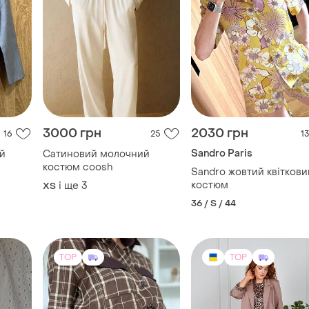
3000 грн
2030 грн
16
25
13
Sandro Paris
ій
Сатиновий молочний
костюм coosh
Sandro жовтий квіткови
костюм
і ще
3
ХS
36 / S / 44
TOP
TOP