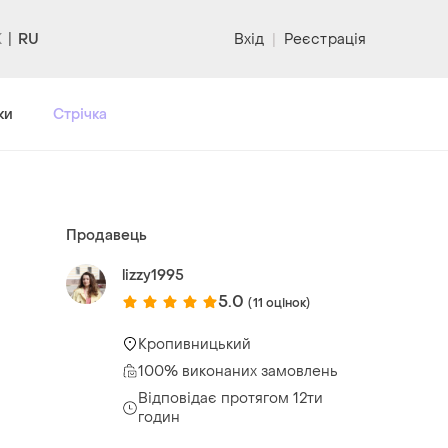
RU
Вхід
|
Реєстрація
ки
Стрічка
Продавець
lizzy1995
5.0
(11 оцінок)
Кропивницький
100% виконаних замовлень
Відповідає протягом 12ти
годин