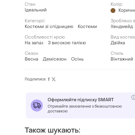
Стан:
Колір:
Ідеальний
Коричн
Категорії:
Зроблено в
Костюми зі спідницею
Костюми
Хендмейд
Особливості крою
Вид костю
На запа́х
З високою талією
Двійка
Сезон
Стиль
Весна
Демісезон
Осінь
Вінтажний
Поділитися:
Оформлюйте підписку SMART
Отримайте замовлення з безкоштовною
доставкою
Також шукають: