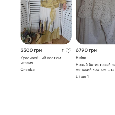
2300 грн
6790 грн
11
Heine
Красивейший костюм
италия
Новый батистовый л
женский костюм шт
One size
+ блуза все батист ш
і ще
1
L
размер наш 50-52-54 
больше ткань натура
не тянется.