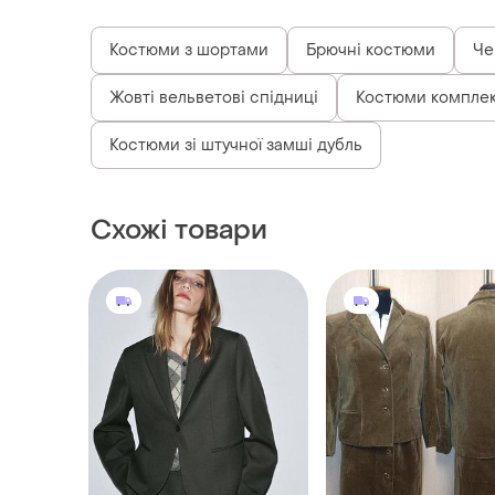
Костюми з шортами
Брючні костюми
Че
Жовті вельветові спідниці
Костюми комплек
Костюми зі штучної замші дубль
Схожі товари