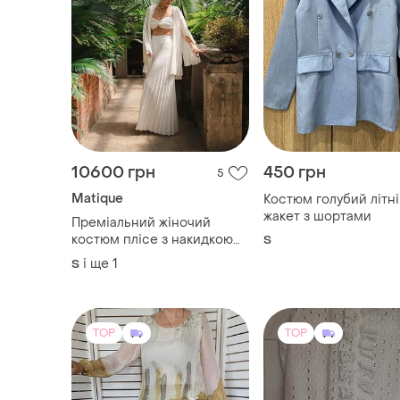
10600 грн
450 грн
5
Matique
Костюм голубий літн
жакет з шортами
Преміальний жіночий
костюм плісе з накидкою
S
та топом від українського
і ще
1
S
бренду matique
TOP
TOP