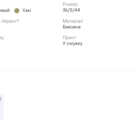
Розмір:
36/S/44
евий
Хакі
 Україні?
Матеріал
Бавовна
му
Принт
У смужку