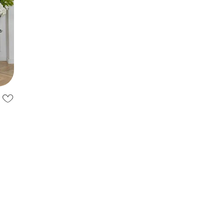
м,
з
узою