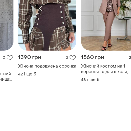
1390 грн
1560 грн
0
2
2
Жіноча подовжена сорочка
Жіночий костюм на 1
вересня та для школи,
етний
і ще
3
42
жіночий діловий костю
анишки
і ще
8
48
жіночий костюм трійка 
итье.
піджаком,штанами і бл
не
льная