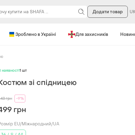
Додати товар
Зроблено в Україні
Для захисників
Новин
ею
В наявності
1 шт
Костюм зі спідницею
543
грн
-9%
499 грн
Розмір EU/Міжнародний/UA
36 / S / 44