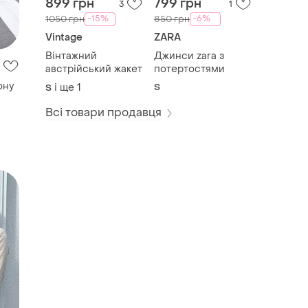
899 грн
799 грн
3
1
-15%
-6%
1050 грн
850 грн
Vintage
ZARA
Вінтажний
Джинси zara з
австрійський жакет
потертостями
ону
і ще
1
S
S
Всі товари продавця