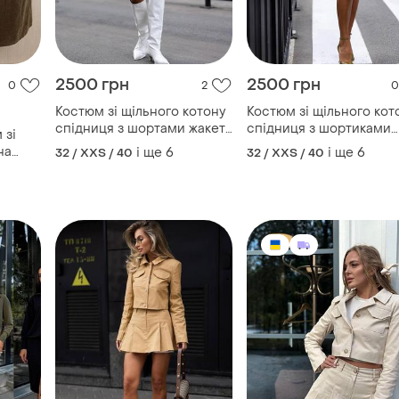
2500 грн
2500 грн
0
2
0
Костюм зі щільного котону
Костюм зі щільного кот
спідниця з шортами жакет
спідниця з шортиками
 зі
на підкладці
вкорочений жакет
на
і ще
6
і ще
6
32 / XXS / 40
32 / XXS / 40