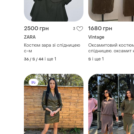
2500 грн
1680 грн
3
ZARA
Vintage
Костюм зара зі спідницею
Оксамитовий костюм
с-м
спідницею. оксамит 
бавовні
і ще
1
і ще
1
36 / S / 44
S