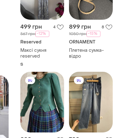
499 грн
899 грн
4
8
-12%
-15%
567 грн
1050 грн
Reserved
ORNAMENT
Максі сукня
Плетена сумка-
reserved
відро
S