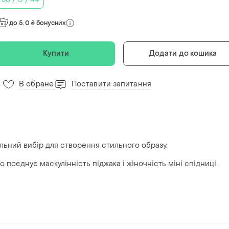
до 5.0 ₴ бонусних
Купити
Додати до кошика
В обране
Поставити запитання
4
альний вибір для створення стильного образу.
 поєднує маскулінність піджака і жіночність міні спідниці.