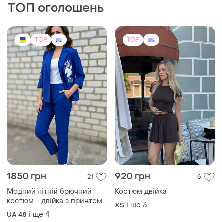
ТОП оголошень
TOP
TOP
1850 грн
920 грн
21
6
Модний літній брючний
Костюм двійка
костюм - двійка з принтом.
і ще
3
ХS
жакет без підклада.
і ще
4
UA 48