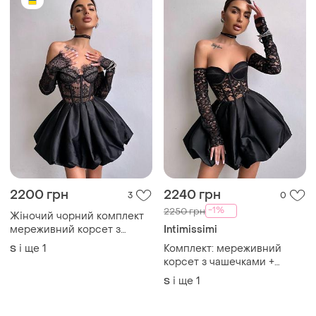
2200 грн
2240 грн
3
0
-1%
2250 грн
Жіночий чорний комплект
мереживний корсет з
Intimissimi
чашечками та атласна
і ще
1
Комплект: мереживний
S
спідниця балон
корсет з чашечками +
спідниця балон 🎩 артикул:
і ще
1
S
0016 нп