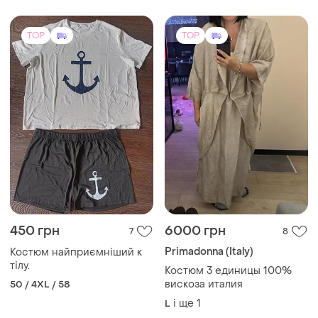
TOP
TOP
450 грн
6000 грн
7
8
Primadonna (Italy)
Костюм найприємніший к
тілу.
Костюм 3 единицы 100%
вискоза италия
50 / 4XL / 58
і ще
1
L