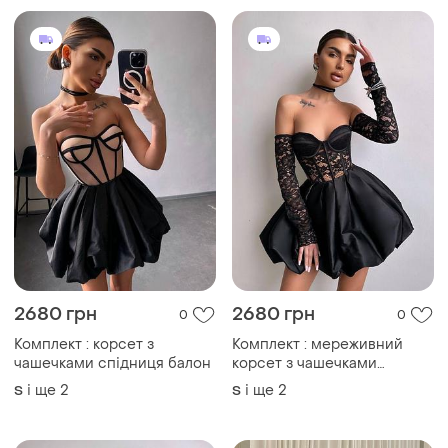
2680 грн
2680 грн
0
0
Комплект : корсет з
Комплект : мереживний
чашечками спідниця балон
корсет з чашечками
спідниця балон
і ще
2
і ще
2
S
S