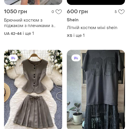
1050 грн
600 грн
0
5
Shein
Брючний костюм з
піджаком з плечиками з
Літній костюм міні shein
гудзиками з міні-спідницею
і ще
1
UA 42-44
і ще
1
ХS
шортами