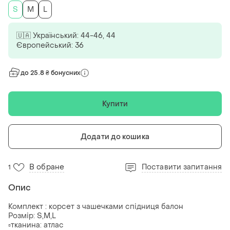
S
M
L
🇺🇦 Український: 44-46, 44
Європейський: 36
до 25.8 ₴ бонусних
Купити
Додати до кошика
В обране
Поставити запитання
1
Опис
Комплект : корсет з чашечками спідниця балон
Розмір: S,M,L
▫️тканина: атлас