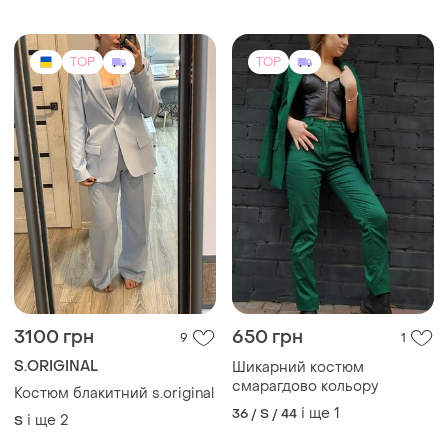
TOP
TOP
3100 грн
650 грн
9
1
S.ORIGINAL
Шикарний костюм
смарагдово кольору
Костюм блакитний s.original
і ще
1
36 / S / 44
і ще
2
S