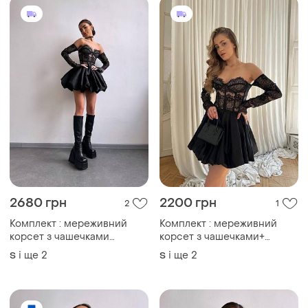
2680 грн
2200 грн
2
1
Комплект : мереживний
Комплект : мереживний
корсет з чашечками
корсет з чашечками+
спідниця балон
спідниця балон
і ще
2
і ще
2
S
S