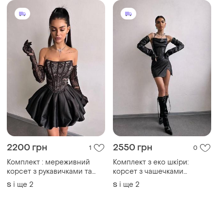
2200 грн
2550 грн
1
0
Комплект : мереживний
Комплект з еко шкіри:
корсет з рукавичками та
корсет з чашечками
спідниця балон
спідниця міні
і ще
2
і ще
2
S
S