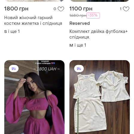
1800 грн
1100 грн
0
1
-35%
1680 грн
Новий жіночий гарний
костюм жилетка і спідниця
Reserved
і ще
1
Комплект двійка футболка+
S
спідниця.
і ще
1
M