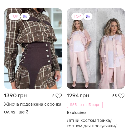
TOP
TOP
1390 грн
1294 грн
2
55
Жіноча подовжена сорочка
1165 грн з 13 серп
і ще
3
UA 42
Exclusive
Літній костюм трійка/
костюм для прогулянки/