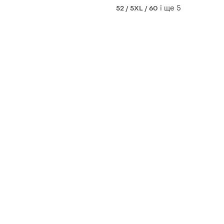
святковий костюм/костюм
і ще
5
52 / 5XL / 60
для вечірки/костюм трійка
брючний