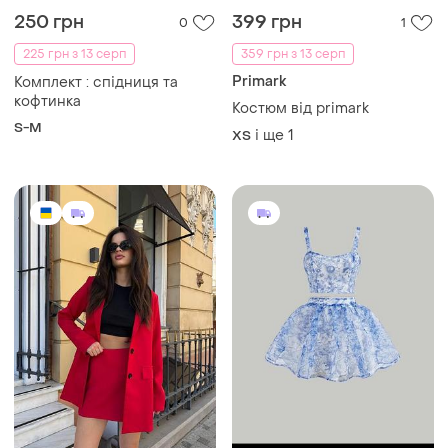
250 грн
399 грн
0
1
225 грн з 13 серп
359 грн з 13 серп
Primark
Комплект : спідниця та
кофтинка
Костюм від primark
S-M
і ще
1
ХS