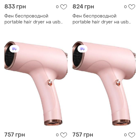
833 грн
824 грн
0
0
Фен беспроводной
Фен беспроводной
portable hair dryer на usb
portable hair dryer на usb
зарядке с 2 скоростными
зарядке с 2 скоростными
режимами и встроенным
режимами и встроенным
аккумулятором
аккумулятором
757 грн
757 грн
0
0