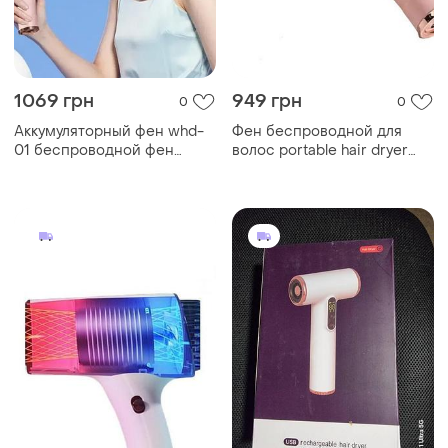
1069 грн
949 грн
0
0
Аккумуляторный фен whd-
Фен беспроводной для
01 беспроводной фен
волос portable hair dryer
мощностью 500 вт top shop
2600 mah розовый top shop
ua_
ua_