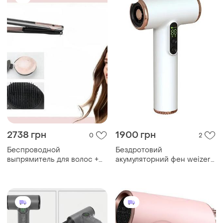
green
2738 грн
1900 грн
0
2
Беспроводной
Бездротовий
выпрямитель для волос +
акумуляторний фен weizer
эфирное масло, 140-200°c,
cordless ionic
керамическое покрытие,
5200mah iparah p-182
черный top shop ua_