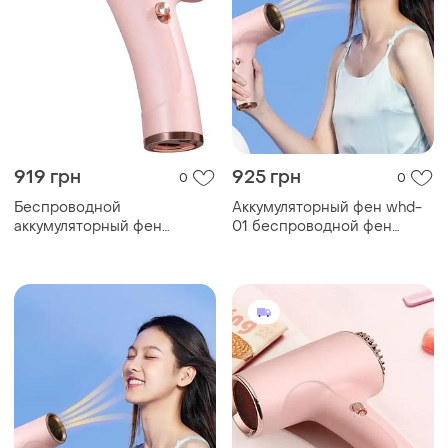
919 грн
925 грн
0
0
Беспроводной
Аккумуляторный фен whd-
аккумуляторный фен
01 беспроводной фен
портативный 500 вт с
мощностью 500 вт
технологией ионизации и
режимами холодного и
горячего воздуха