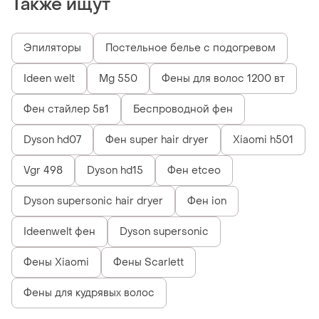
Также ищут
Эпиляторы
Постельное белье с подогревом
Ideen welt
Mg 550
Фены для волос 1200 вт
Фен стайлер 5в1
Беспроводной фен
Dyson hd07
Фен super hair dryer
Xiaomi h501
Vgr 498
Dyson hd15
Фен etceo
Dyson supersonic hair dryer
Фен ion
Ideenwelt фен
Dyson supersonic
Фены Xiaomi
Фены Scarlett
Фены для кудрявых волос