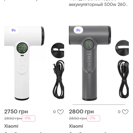
зарядке с 2 скоростными
аккумуляторный 500w 2600
режимами и встроенным
mah 2 режима воздуха
аккумулятором
белый
2750 грн
2800 грн
0
0
-4%
-2%
2850 грн
2850 грн
Xiaomi
Xiaomi