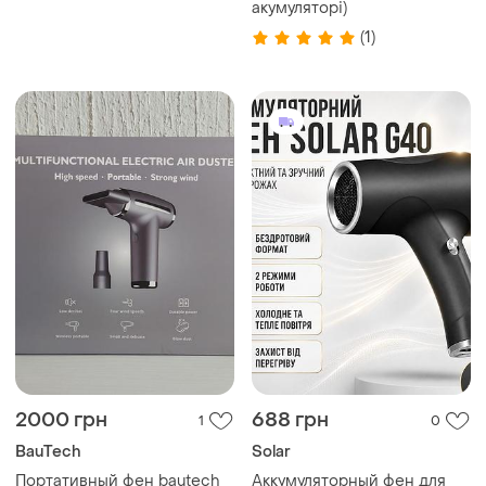
аккумулятором 2000 mah
акумуляторі)
вентилятор для сушки
(1)
ресниц мини
безлопастный
2000 грн
688 грн
1
0
BauTech
Solar
Портативный фен bautech
Аккумуляторный фен для