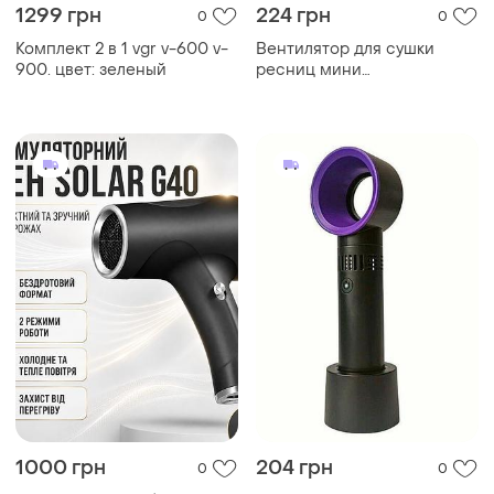
1299 грн
224 грн
0
0
Комплект 2 в 1 vgr v-600 v-
Вентилятор для сушки
900. цвет: зеленый
ресниц мини
безлопастный • мини-фен
для ресниц черного цвета
с аккумулятором 2000 mah
1000 грн
204 грн
0
0