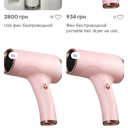
2800 грн
934 грн
15
0
Usb фен безпроводной
Фен беспроводной
portable hair dryer на usb
зарядке с 2 скоростными
режимами и встроенным
аккумулятором