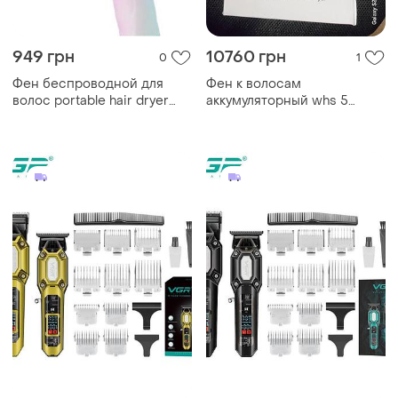
949 грн
10760 грн
0
1
Фен беспроводной для
Фен к волосам
волос portable hair dryer
аккумуляторный whs 5
2600 mah белый top shop
000mah,белый
ua_