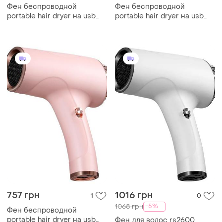
Фен беспроводной
Фен беспроводной
portable hair dryer на usb
portable hair dryer на usb
зарядке с 2 скоростными
зарядке с 2 скоростными
режимами и встроенным
режимами и встроенным
аккумулятором
аккумулятором
757 грн
1016 грн
1
0
-5%
1068 грн
Фен беспроводной
portable hair dryer на usb
Фен для волос rs2600