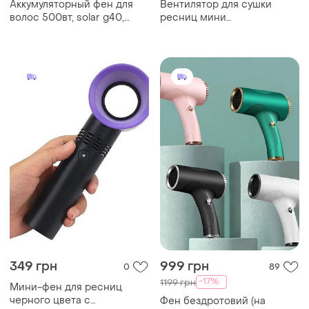
Аккумуляторный фен для
Вентилятор для сушки
волос 500вт, solar g40,
ресниц мини
черный / беспроводной
безлопастный • мини-фен
фен на аккумуляторе
для ресниц черного цвета
с аккумулятором 2000 mah
349 грн
999 грн
0
89
-17%
1199 грн
Мини-фен для ресниц
черного цвета с
Фен бездротовий (на