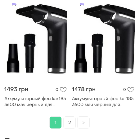
1493 грн
1478 грн
0
0
Аккумуляторный фен kar185
Аккумуляторный фен kar185
3600 мач черный для
3600 мач черный для
сушки и укладки волос •
сушки и укладки волос
беспроводной
портативный фен type-c с
1
2
>
насадками для