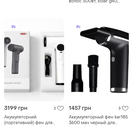
волос 500вт, solar g40,
на аккумуляторе
черный / беспроводной
фен на аккумуляторе
3199 грн
1457 грн
2
3
Акумуляторний
Аккумуляторный фен kar185
(портативний) фен для
3600 мач черный для
волосся, 1 шт
сушки и укладки волос •