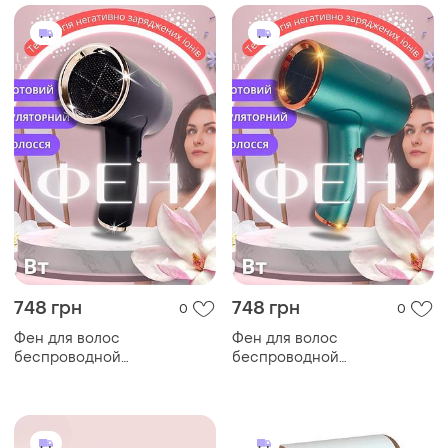
тёплым от сети белый, bdf-
аккумулятора и тёплым от
1-w
сети белый, whd-01-white
748 грн
748 грн
0
0
Фен для волос
Фен для волос
беспроводной
беспроводной
аккумуляторный 500 вт, с
аккумуляторный 500 вт, с
холодным воздухом от
холодным воздухом от
аккумулятора и тёплым от
аккумулятора и тёплым от
сети черный, whd-01-black
сети зеленый, whd-01-