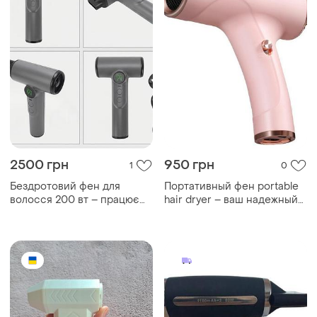
2500 грн
950 грн
1
0
Бездротовий фен для
Портативный фен portable
волосся 200 вт – працює
hair dryer – ваш надежный
на акумуляторі під час
помощник для укладки
відключення світла
волос!