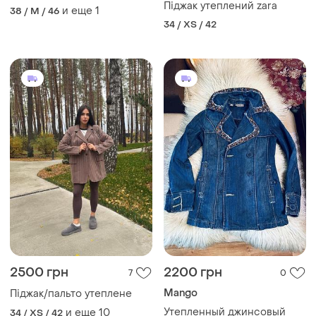
Піджак утеплений zara
и еще
1
38 / M / 46
34 / XS / 42
2500 грн
2200 грн
7
0
Mango
Піджак/пальто утеплене
Утепленный джинсовый
и еще
10
34 / XS / 42