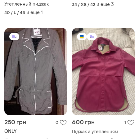
Утепленный пиджак
и еще
3
34 / XS / 42
и еще
1
40 / L / 48
250 грн
600 грн
0
1
ONLY
Піджак з утепленням