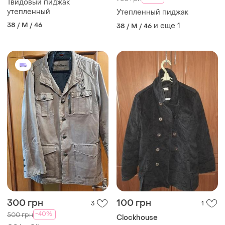
Твидовый пиджак
утепленный
Утепленный пиджак
38 / M / 46
и еще
1
38 / M / 46
300 грн
100 грн
3
1
-40%
500 грн
Clockhouse