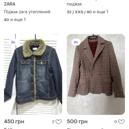
ZARA
пиджак
Піджак zara утеплений
и еще
1
32 / XXS / 40
и еще
1
40
450 грн
500 грн
2
0