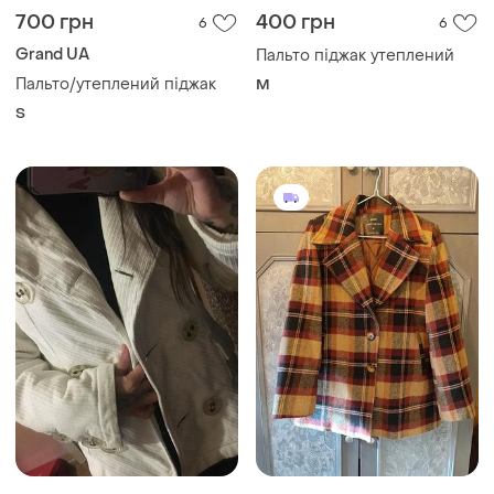
700 грн
400 грн
6
6
Grand UA
Пальто піджак утеплений
Пальто/утеплений піджак
M
S