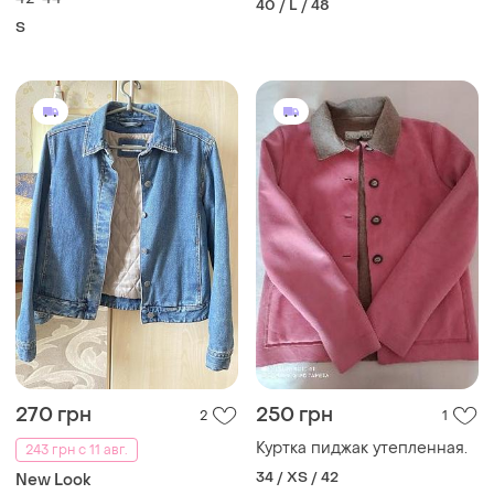
40 / L / 48
S
270 грн
250 грн
2
1
Куртка пиджак утепленная.
243 грн с 11 авг.
34 / XS / 42
New Look