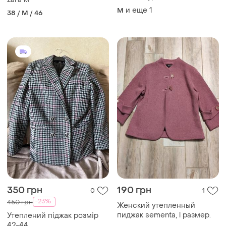
и еще
1
M
38 / M / 46
350 грн
190 грн
0
1
-23%
450 грн
Женский утепленный
пиджак sementa, l размер.
Утеплений піджак розмір
42-44