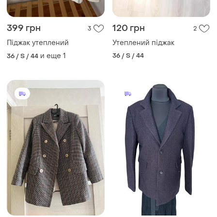
399 грн
120 грн
3
2
Піджак утеплений
Утеплений піджак
и еще
1
36 / S / 44
36 / S / 44