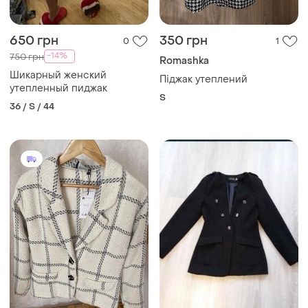
650 грн
350 грн
0
1
-14%
750 грн
Romashka
Шикарный женский
Піджак утеплений
утепленный пиджак
S
36 / S / 44