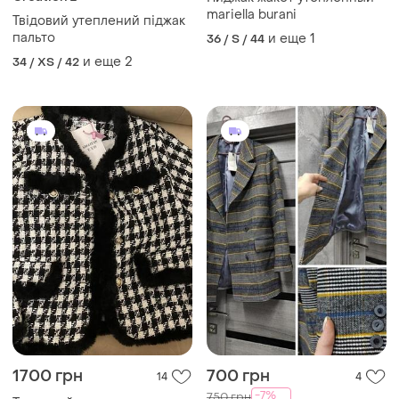
mariella burani
Твідовий утеплений піджак
пальто
и еще
1
36 / S / 44
и еще
2
34 / XS / 42
1700 грн
700 грн
14
4
-7%
750 грн