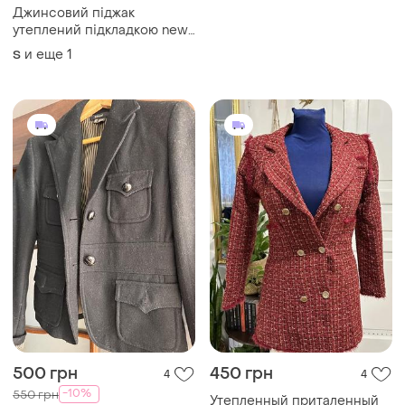
Джинсовий піджак
утеплений підкладкою new
look
и еще
1
S
500 грн
450 грн
4
4
-10%
550 грн
Утепленный приталенный