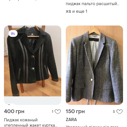
пиджак пальто расшитый
натуральными камнями
и еще
1
ХS
400 грн
150 грн
1
5
ZARA
Пиджак кожаный
утепленный жакет куртка