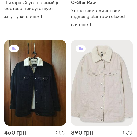
G-Star Raw
Шикарный утепленный (в
составе присутствует
Утеплений джинсовий
шерсть) пиджак
піджак g star raw relaxed
и еще
1
40 / L / 48
украинского
sherpa jacket
и еще
1
S
бренда.размер-l
460 грн
890 грн
7
1