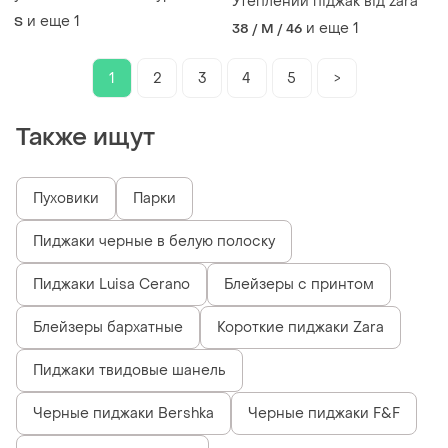
Утеплений піджак від zara
замш натуральная кожа 42-
и еще
1
S
и еще
1
38 / M / 46
44 р
1
2
3
4
5
>
Также ищут
Пуховики
Парки
Пиджаки черные в белую полоску
Пиджаки Luisa Cerano
Блейзеры с принтом
Блейзеры бархатные
Короткие пиджаки Zara
Пиджаки твидовые шанель
Черные пиджаки Bershka
Черные пиджаки F&F