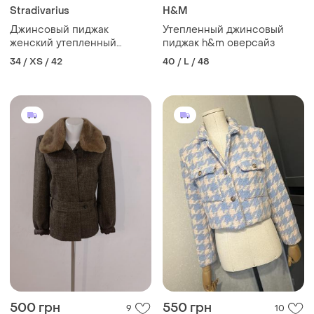
Stradivarius
H&M
Джинсовый пиджак
Утепленный джинсовый
женский утепленный
пиджак h&m оверсайз
черный stradivarius xs
34 / XS / 42
40 / L / 48
500 грн
550 грн
9
10