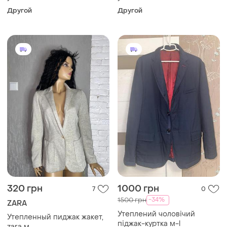
Другой
Другой
320 грн
1000 грн
7
0
-34%
1500 грн
ZARA
Утеплений чоловічий
Утепленный пиджак жакет,
піджак-куртка м-l
zara м