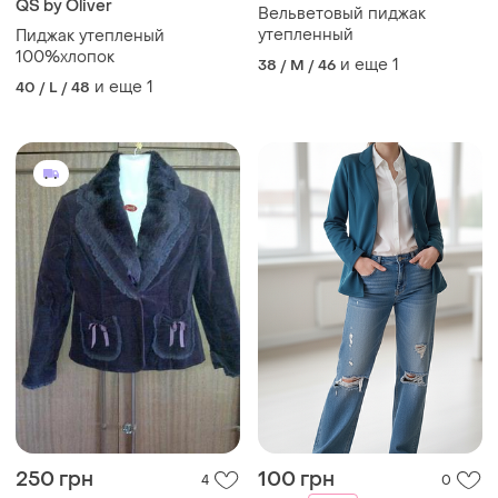
QS by Oliver
Вельветовый пиджак
утепленный
Пиджак утепленый
100%хлопок
и еще
1
38 / M / 46
и еще
1
40 / L / 48
250 грн
100 грн
4
0