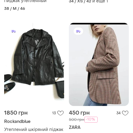
Пиджак утепленный
и еще
1
34 / XS / 42
38 / M / 46
1850 грн
450 грн
13
34
-10%
500 грн
Rockandblue
ZARA
Утеплений шкіряний піджак