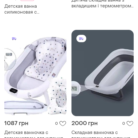
Дитяча складна ванна з
вкладишем і термометром
Детская ванна
кольори білий та зелений
силиконовая с
універсальна
термометром
1087 грн
2000 грн
0
0
Детская ванночка с
Складная ванночка с