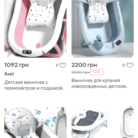
1092 грн
2200 грн
2
0
-12%
2500 грн
Axel
Ванночка для купания
Детская ванночка с
новорожденных детская
термометром и подушкой
складная 5в1 с горкой-
для купания 80 см голубая
подушкой и термометром
мс0205
голубая