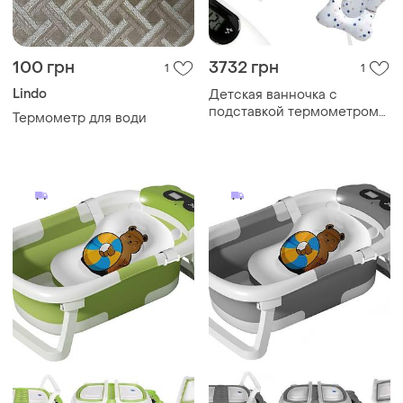
100 грн
3732 грн
1
1
Lindo
Детская ванночка с
подставкой термометром
Термометр для води
для купания 80 см с
подушкой серый бренд
мс0361