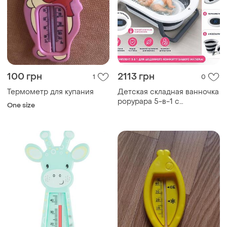
100 грн
2113 грн
1
0
Термометр для купания
Детская складная ванночка
popypapa 5-в-1 с
One size
подставкой, термометром
и лежаком для
новорожденных