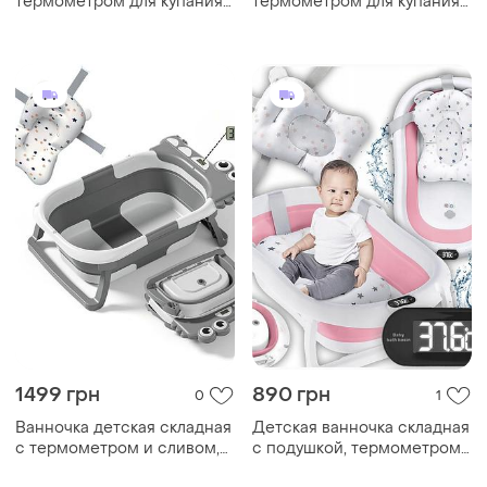
термометром для купания
термометром для купания
79 см из пластика серый
детей серая
мс0196
1499 грн
890 грн
0
1
Ванночка детская складная
Детская ванночка складная
с термометром и сливом,
с подушкой, термометром
серая
hanert kinderbad pink