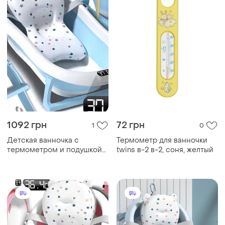
1092 грн
72 грн
1
0
Детская ванночка с
Термометр для ванночки
термометром и подушкой
twins в-2 в-2, соня, желтый
складная для купания 1 шт
розовая мс0264