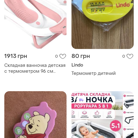
1913 грн
80 грн
0
0
Lindo
Складная ванночка детская
с термометром 96 см
Термометр дитячий
бело-розовая ricokids
he0274