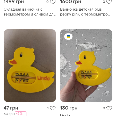
1499 грн
1600 грн
0
0
Складная ванночка с
Ванночка детская plus
термометром и сливом для
peony pink, с термометром,
новорожденных и детей до
вкладыш, силикон, складная
3 лет, розовая
78,3*49,3*20,5см, розовый
(1шт)
47 грн
130 грн
1
0
-6%
50 грн
Lindo