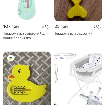
107 грн
25 грн
0
2
Термометр плаваючий для
Термометр, градусник
ванни "оленятко"