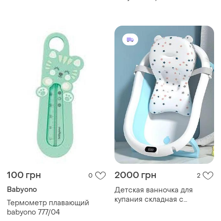
78х52х20 см силиконовая
мс0267
100 грн
2000 грн
0
2
Babyono
Детская ванночка для
купания складная с
Термометр плавающий
термометром и подушкой
babyono 777/04
высокого качества серая