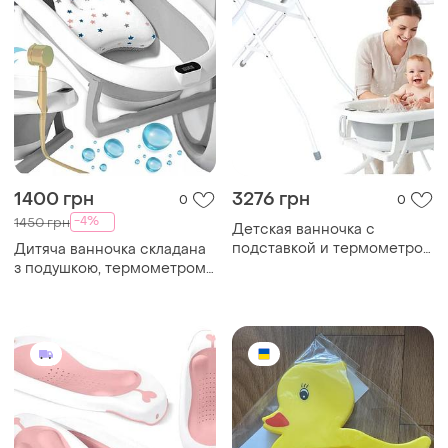
1400 грн
3276 грн
0
0
-4%
1450 грн
Детская ванночка с
подставкой и термометром
Дитяча ванночка складана
для купания 75 см серый
з подушкою, термометром
primabobo мс0251
сіра