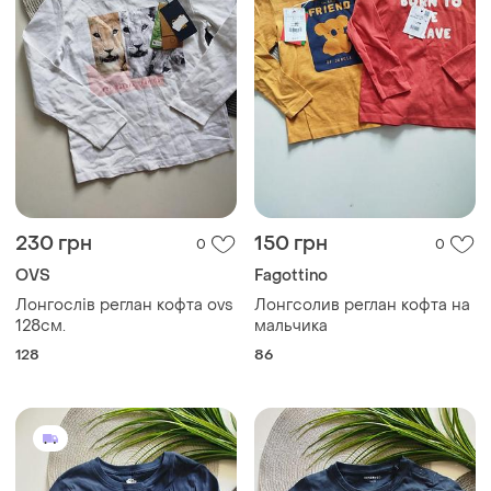
230 грн
150 грн
0
0
OVS
Fagottino
Лонгослів реглан кофта ovs
Лонгсолив реглан кофта на
128см.
мальчика
128
86