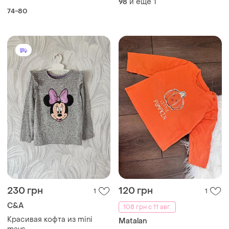
и еще
1
98
74-80
230 грн
120 грн
1
1
C&A
108 грн с 11 авг.
Красивая кофта из mini
Мatalan