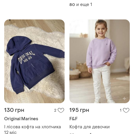
для хлопчика 9-12 міс 80
и еще
1
80
см на осінь весну зиму
130 грн
195 грн
2
1
Original Marines
F&F
І лісова кофта на хлопчика
Кофта для девочки
12 міс