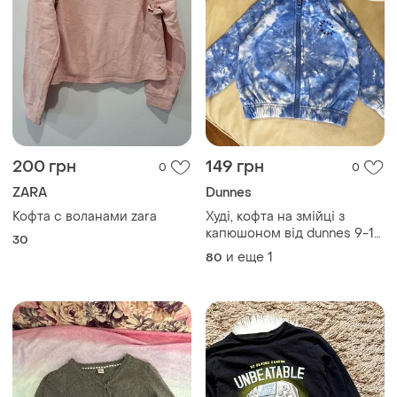
200 грн
149 грн
0
0
ZARA
Dunnes
Кофта с воланами zara
Худі, кофта на змійці з
капюшоном від dunnes 9-12
30
міс ріст 80 дов 34, шир
и еще
1
80
30.5, рукав від горла