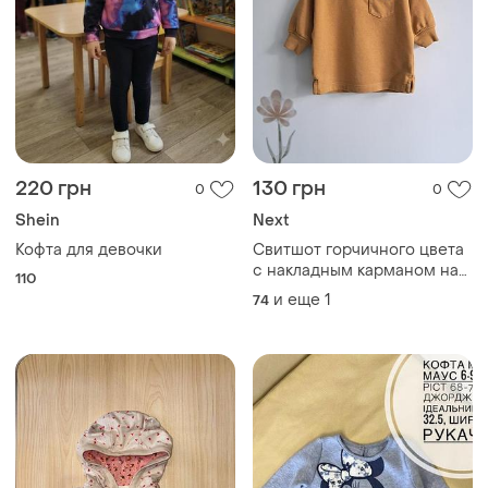
220 грн
130 грн
0
0
Shein
Next
Кофта для девочки
Свитшот горчичного цвета
с накладным карманом на
110
груди с декоративной
и еще
1
74
нашивкой и боковые
разрезы снизу