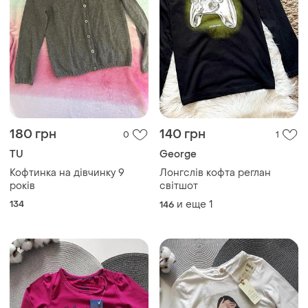
180 грн
140 грн
0
1
TU
George
Кофтинка на дівчинку 9
Лонгслів кофта реглан
років
світшот
134
и еще
1
146