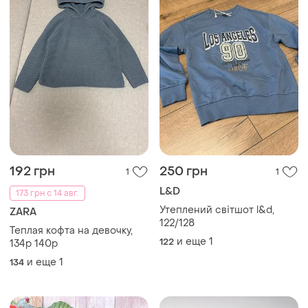
192 грн
250 грн
1
1
L&D
173 грн с 14 авг.
Утеплений світшот l&d,
ZARA
122/128
Теплая кофта на девочку,
и еще
1
122
134р 140р
и еще
1
134