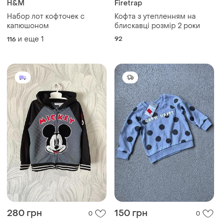
H&M
Firetrap
Набор лот кофточек с
Кофта з утепленням на
капюшоном
блискавці розмір 2 роки
и еще
1
92
116
280 грн
150 грн
0
0