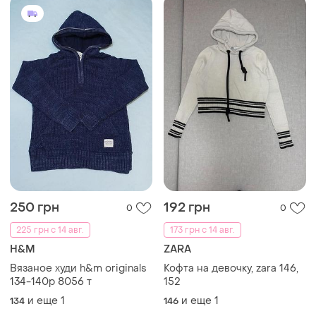
250 грн
192 грн
0
0
225 грн с 14 авг.
173 грн с 14 авг.
H&M
ZARA
Вязаное худи h&m originals
Кофта на девочку, zara 146,
134-140р 8056 т
152
и еще
1
и еще
1
134
146