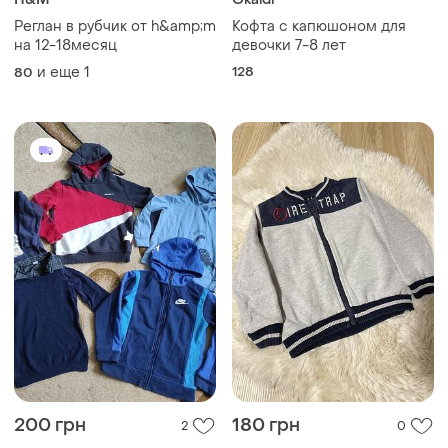
Реглан в рубчик от h&amp;m
Кофта с капюшоном для
на 12-18месяц
девочки 7-8 лет
и еще
1
128
80
200 грн
180 грн
2
0