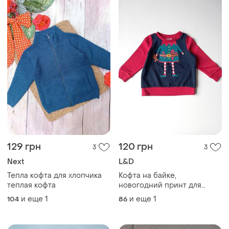
129 грн
120 грн
3
3
Next
L&D
Тепла кофта для хлопчика
Кофта на байке,
теплая кофта
новогодний принт для
малыша.
и еще
1
и еще
1
104
86