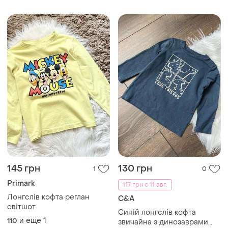
145 грн
130 грн
1
0
Primark
117 грн с 11 авг.
Лонгслів кофта реглан
C&A
світшот
Синій лонгслів кофта
и еще
1
110
звичайна з динозаврами