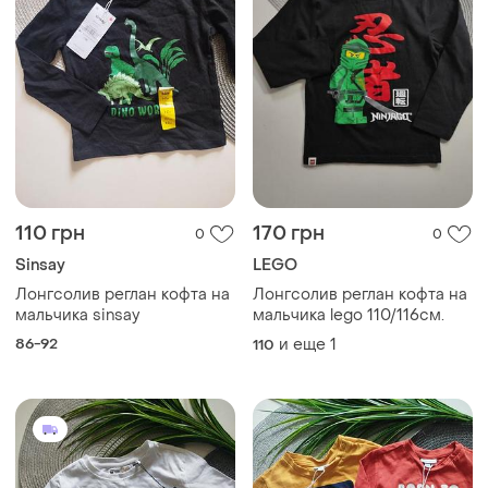
110 грн
170 грн
0
0
Sinsay
LEGO
Лонгсолив реглан кофта на
Лонгсолив реглан кофта на
мальчика sinsay
мальчика lego 110/116см.
86-92
и еще
1
110