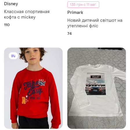
Disney
135 грн с 11 авг.
Классная спортивная
Primark
кофта с mickey
Новий дитячий світшот на
110
утепленні фліс
74