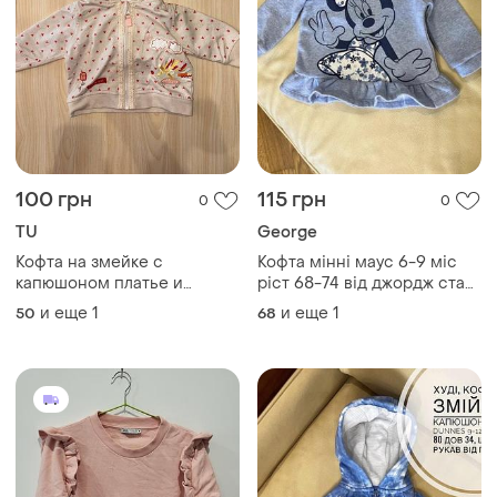
100 грн
115 грн
0
0
TU
George
Кофта на змейке с
Кофта мінні маус 6-9 міс
капюшоном платье и
ріст 68-74 від джордж стан
реглан на девочку 0-1мес
ідеальний дов 32.5, шир
и еще
1
и еще
1
50
68
26.5, рукач 26