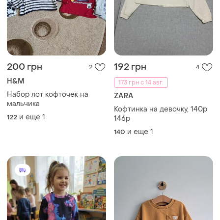
200 грн
192 грн
2
4
H&M
173 грн с 14 авг.
Набор лот кофточек на
ZARA
мальчика
Кофтинка на девочку, 140р
и еще
1
122
146р
и еще
1
140