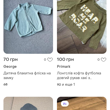
70 грн
100 грн
0
0
George
Primark
Дитяча блакитна фліска на
Лонгслів кофта футболка
замку
довгий рукав хакі з
динозаврами для хлопчика
68
и еще
1
92
1,5-2 роки 18 24 міс 92 см