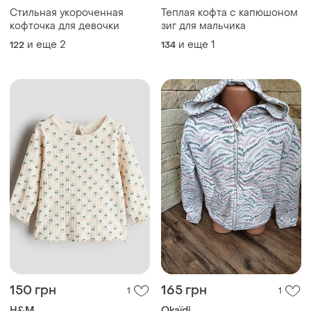
Стильная укороченная
Теплая кофта с капюшоном
кофточка для девочки
зиг для мальчика
и еще
2
и еще
1
122
134
150 грн
165 грн
1
1
H&M
Okaïdi