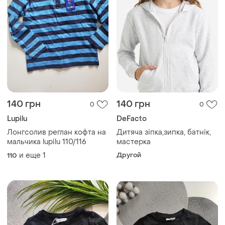
140 грн
140 грн
0
0
Lupilu
DeFacto
Лонгсолив реглан кофта на
Дитяча зіпка,зипка, батнік,
мальчика lupilu 110/116
мастерка
и еще
1
Другой
110