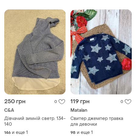
250 грн
119 грн
0
0
C&A
Мatalan
Дівчачий зимній светр. 134-
Свитер джемпер травка
140
для девочки
и еще
1
и еще
1
146
98