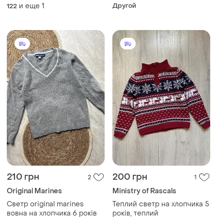
см на зиму з оленями
телу
и еще
1
Другой
122
ялинками різдвяна
210 грн
200 грн
2
1
Original Marines
Ministry of Rascals
Светр original marines
Теплий светр на хлопчика 5
вовна на хлопчика 6 років
років, теплий