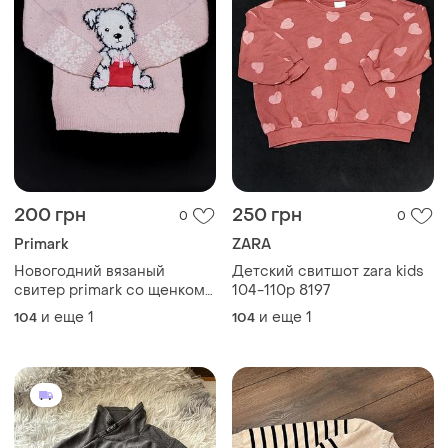
200 грн
250 грн
0
0
Primark
ZARA
Новогодний вязаный
Детский свитшот zara kids
свитер primark со щенком
104-110р 8197
104-110р 8188
и еще
1
и еще
1
104
104