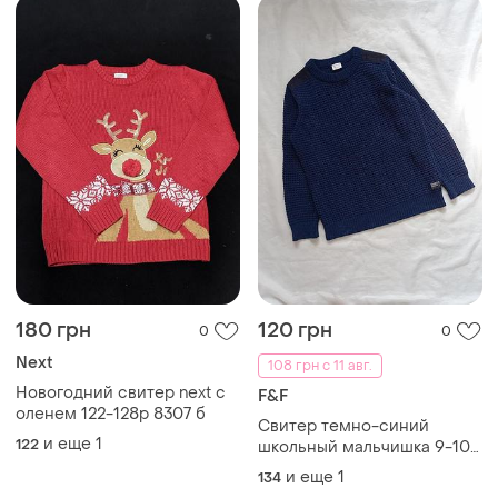
180 грн
120 грн
0
0
Next
108 грн с 11 авг.
Новогодний свитер next с
F&F
оленем 122-128р 8307 б
Свитер темно-синий
и еще
1
122
школьный мальчишка 9-10
лет
и еще
1
134