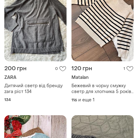
200 грн
120 грн
0
1
ZARA
Мatalan
Дитячий светр від бренду
Бежевий в чорну смужку
zara ріст 134
светр для хлопчика 5 років
6 років 110 см 116 см осінь
134
и еще
1
116
зима