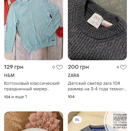
129 грн
200 грн
0
4
H&M
ZARA
Коттоновый классический
Детский свитер zara 104
праздничный мирер
размер на 3-4 года темно-
джемпер для мальчика
серый
и еще
1
104
134