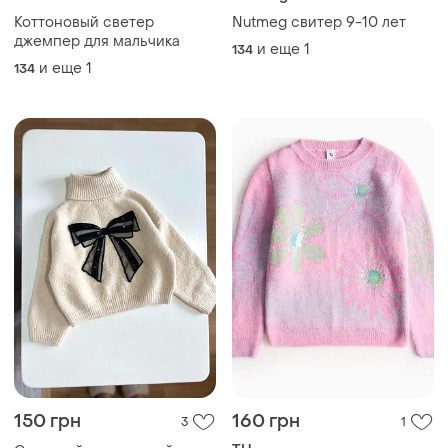
Коттоновый светер
Nutmeg свитер 9-10 лет
джемпер для мальчика
и еще
1
134
и еще
1
134
150 грн
160 грн
3
1