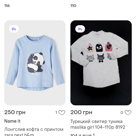
116
110
250 грн
200 грн
1
0
Name it
Турецкий свитер туника
maslika girl 104-110р 8192
Лонгслив кофта с принтом
zara next h&m
и еще
1
104