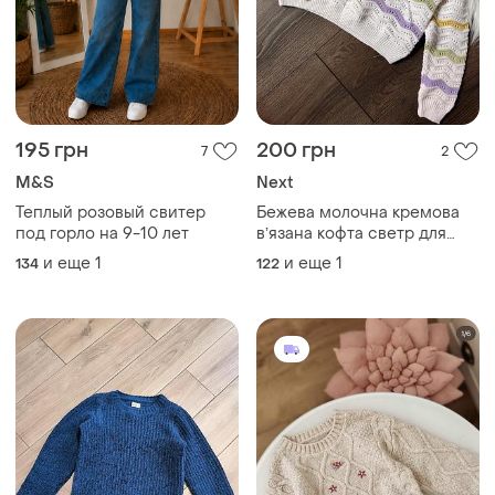
195 грн
200 грн
7
2
M&S
Next
Теплый розовый свитер
Бежева молочна кремова
под горло на 9-10 лет
вʼязана кофта светр для
дівчинки 6 років 116 см next
и еще
1
и еще
1
134
122
некст ажурна з
кольоровими зигзагами на
осінь весну в школу