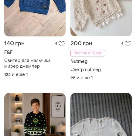
140 грн
200 грн
4
4
F&F
180 грн с 13 авг.
Свитер для мальчика
Nutmeg
мирер джемпер
Светр nutmeg
и еще
1
122
и еще
1
98