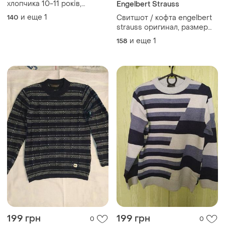
хлопчика 10-11 років,
Engelbert Strauss
primark
и еще
1
140
Свитшот / кофта engelbert
strauss оригинал, размер
158-164 (13-14 лет)
и еще
1
158
199 грн
199 грн
0
0