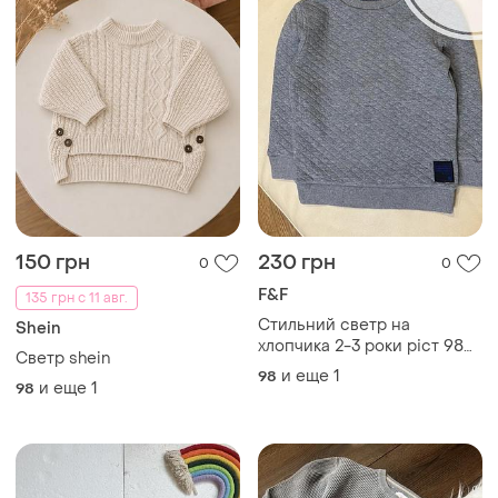
150 грн
230 грн
0
0
F&F
135 грн с 11 авг.
Стильний светр на
Shein
хлопчика 2-3 роки ріст 98
Светр shein
від f&f стан нового,
и еще
1
98
и еще
1
стьобаний дов 45, шир 32.5,
98
рукав 35