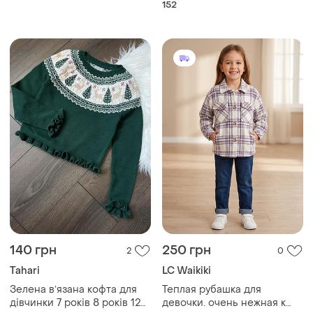
152
140 грн
250 грн
2
0
Tahari
LC Waikiki
Зелена вʼязана кофта для
Теплая рубашка для
дівчинки 7 років 8 років 128
девочки. очень нежная к