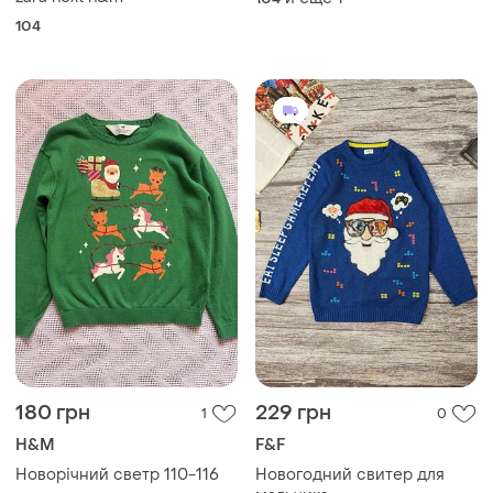
104
180 грн
229 грн
1
0
H&M
F&F
Новорічний светр 110-116
Новогодний свитер для