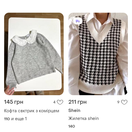
145 грн
211 грн
4
9
Shein
Кофта свктрик з комірцем
Жилетка shein
и еще
1
110
140