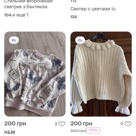
TU
Стильний вкорочений
светрик з бантиком
Свитер с цветами tu
и еще
1
104
134
200 грн
200 грн
2
0
-34%
300 грн
H&M