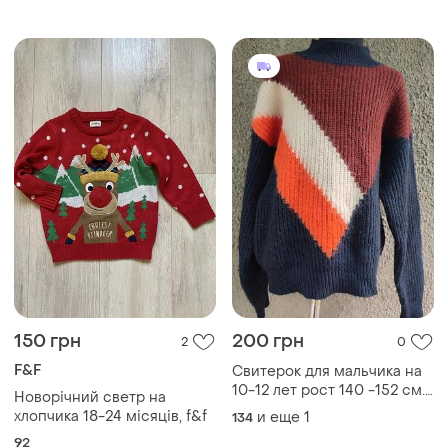
150 грн
200 грн
2
0
F&F
Свитерок для мальчика на
10-12 лет рост 140 -152 см.
Новорічний светр на
италия.
хлопчика 18-24 місяців, f&f
и еще
1
134
92