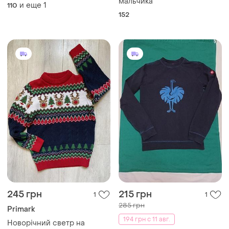
мальчика
и еще
1
110
152
245 грн
215 грн
1
1
285 грн
Primark
194 грн с 11 авг.
Новорічний светр на