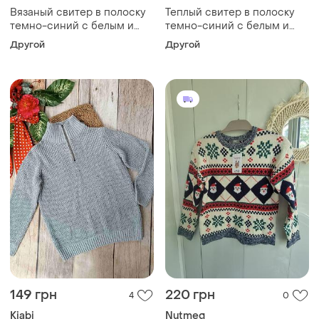
Вязаный свитер в полоску
Теплый свитер в полоску
темно-синий с белым и
темно-синий с белым и
серым
серым
Другой
Другой
149 грн
220 грн
4
0
Kiabi
Nutmeg