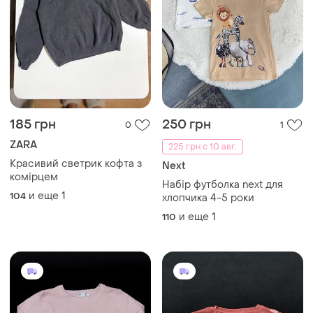
185 грн
250 грн
0
1
ZARA
225 грн с 10 авг.
Красивий светрик кофта з
Next
комірцем
Набір футболка next для
и еще
1
104
хлопчика 4-5 роки
и еще
1
110