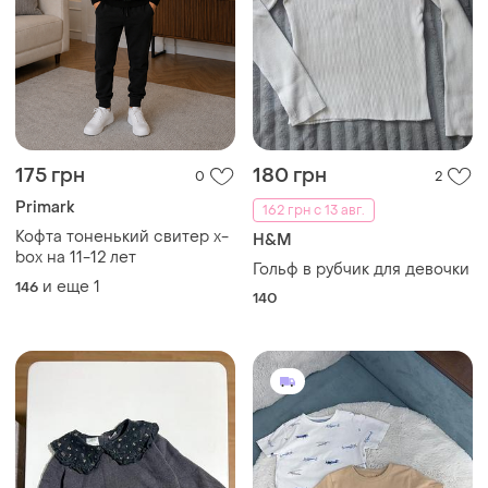
175 грн
180 грн
0
2
Primark
162 грн с 13 авг.
Кофта тоненький свитер x-
H&M
box на 11-12 лет
Гольф в рубчик для девочки
и еще
1
146
140