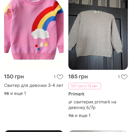
150 грн
185 грн
1
1
Свитер для девочки 3-4 лет
167 грн с 13 авг.
и еще
1
98
Primark
🌿 свитерик primark на
девочку 6/7р
и еще
1
116