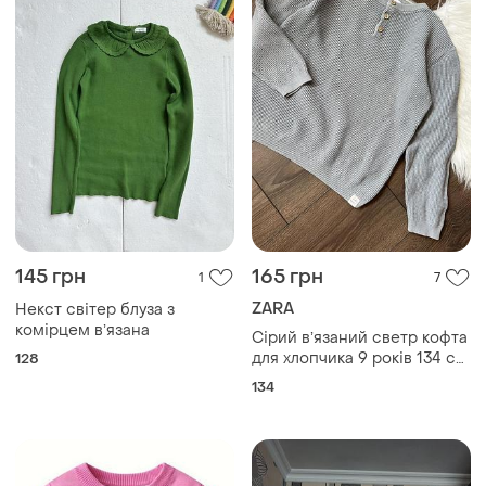
145 грн
165 грн
1
7
ZARA
Некст світер блуза з
комірцем вʼязана
Сірий вʼязаний светр кофта
для хлопчика 9 років 134 см
128
зара zara класичний на
134
осінь зиму весну