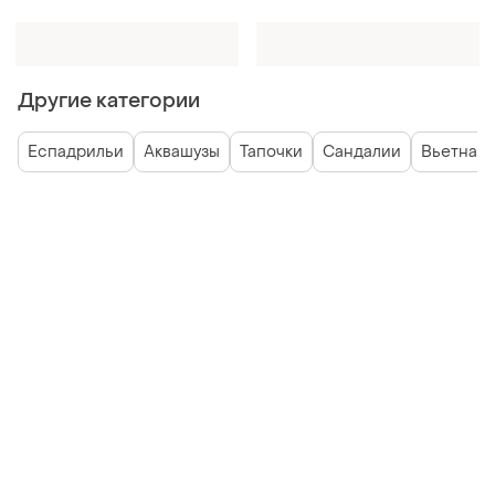
Другие категории
Еспадрильи
Аквашузы
Тапочки
Сандалии
Вьетнам