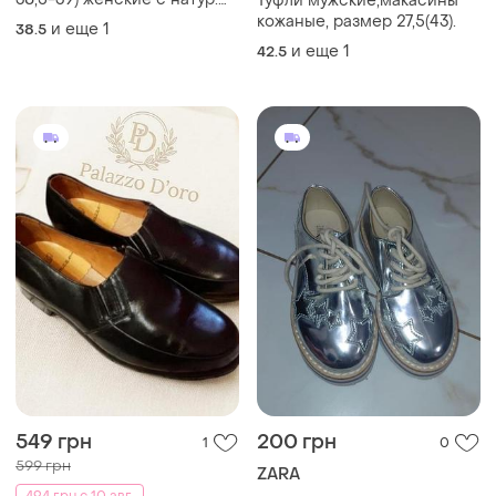
Туфли мужские,макасины
кожи темносиние "wide fit"
кожаные, размер 27,5(43).
и еще
1
38.5
супинатор
и еще
1
42.5
549 грн
200 грн
1
0
599 грн
ZARA