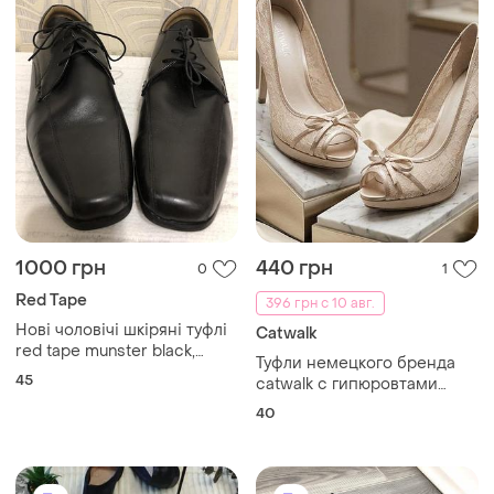
1000 грн
440 грн
0
1
Red Tape
396 грн с 10 авг.
Нові чоловічі шкіряні туфлі
Catwalk
red tape munster black,
Туфли немецкого бренда
розмір 45 (uk 11)
45
catwalk с гипюровтами
вставками, открывающийся
40
носком. замеры по
стельке-25,5 см,размер-40