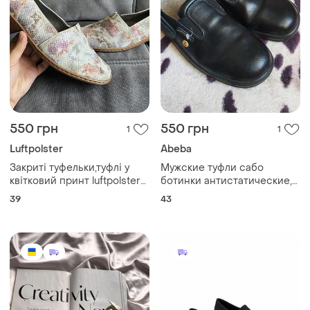
550 грн
550 грн
1
1
Luftpolster
Abeba
Закриті туфельки,туфлі у
Мужские туфли сабо
квітковий принт luftpolster
ботинки антистатические,
🌷
кожа, композитный носок
39
43