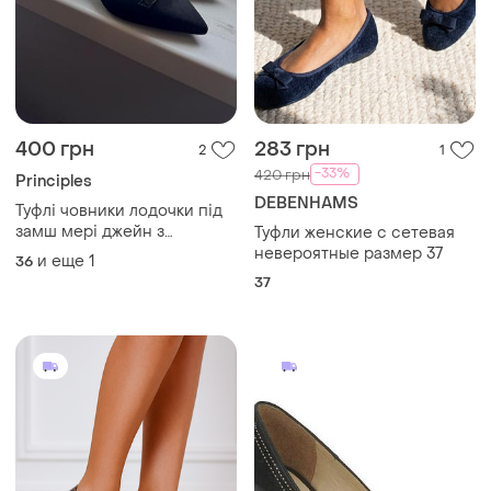
400 грн
283 грн
2
1
-33%
420 грн
Principles
DEBENHAMS
Туфлі човники лодочки під
замш мері джейн з
Туфли женские с сетевая
лаковими ремінцями
невероятные размер 37
и еще
1
36
бантиками розмір 36
37
широка ніжка гострий ніс
гостроносі