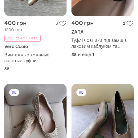
400 грн
400 грн
3
2
1200 грн
ZARA
360 грн с 10 авг.
Туфлі човники під замш з
лаковим каблуком та
Vero Cuoio
рантом розмір 38 uk 5
и еще
1
Винтажные кожаные
38
золотые туфли
38