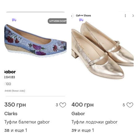
350 грн
400 грн
3
5
Clarks
Gabor
Туфли балетки gabor
Туфли лодочки gabor
и еще
1
и еще
1
38
39