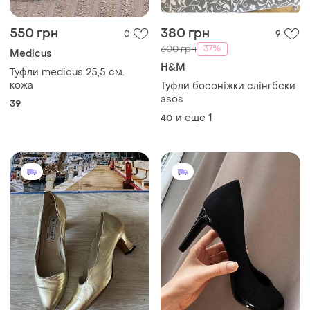
550 грн
380 грн
0
9
-37%
600 грн
Medicus
H&M
Туфли medicus 25,5 см.
кожа
Туфли босоніжки слінгбеки
asos
39
и еще
1
40