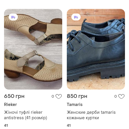
650 грн
850 грн
0
0
Rieker
Tamaris
Жіночі туфлі rieker
Женские дерби tamaris
antistress (41 розмір)
кожаные куртки
41
41