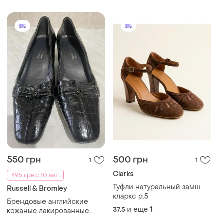
550 грн
500 грн
1
1
Clarks
495 грн с 10 авг.
Туфли натуральный замш
Russell & Bromley
кларкс р.5
Брендовые английские
и еще
1
37.5
кожаные лакированные