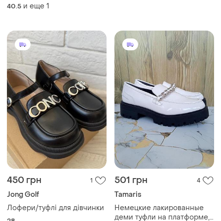
туфли
и еще
1
40.5
450 грн
501 грн
1
4
Jong Golf
Tamaris
Лофери/туфлі для дівчинки
Немецкие лакированные
деми туфли на платформе,
28