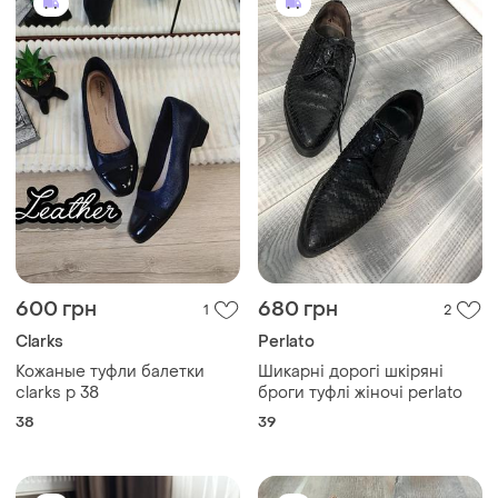
600 грн
680 грн
1
2
Clarks
Perlato
Кожаные туфли балетки
Шикарні дорогі шкіряні
clarks p 38
броги туфлі жіночі perlato
38
39