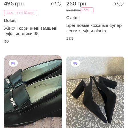
495 грн
250 грн
0
0
-8%
270 грн
446 грн с 10 авг.
Clarks
Dolcis
Брендовые кожаные супер
Жіночі коричневі замшеві
легкие туфли clarks.
туфлі човники 38
27.5
38