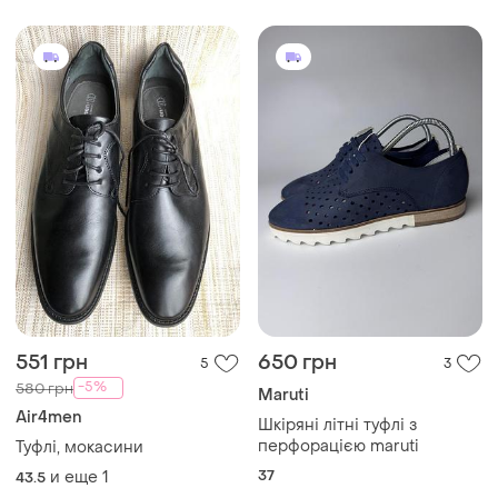
551 грн
650 грн
5
3
-5%
580 грн
Maruti
Air4men
Шкіряні літні туфлі з
перфорацією maruti
Туфлі, мокасини
37
и еще
1
43.5