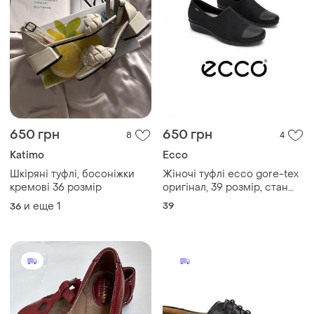
650 грн
650 грн
8
4
Katimo
Ecco
Шкіряні туфлі, босоніжки
Жіночі туфлі ecco gore-tex
кремові 36 розмір
оригінал, 39 розмір, стан
ідеальний
и еще
1
39
36