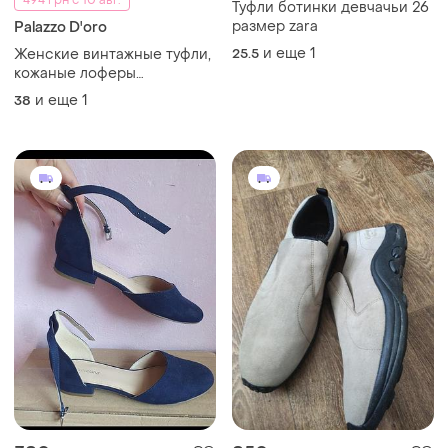
494 грн с 10 авг.
Туфли ботинки девчачьи 26
размер zara
Palazzo D'oro
и еще
1
Женские винтажные туфли,
25.5
кожаные лоферы
palazzo,р.38-38,5
и еще
1
38