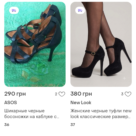
290 грн
380 грн
2
3
ASOS
New Look
Шикарные черные
Женские черные туфли new
босоножки на каблуке с
look классические размер
острым носиком asos,
37
36
37
размер 36