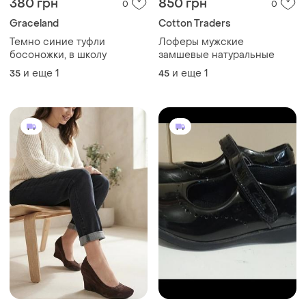
380 грн
850 грн
0
0
Graceland
Cotton Traders
Темно синие туфли
Лоферы мужские
босоножки, в школу
замшевые натуральные
и еще
1
и еще
1
35
45