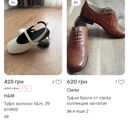
425 грн
620 грн
2
1
-6%
450 грн
Clarks
H&M
Туфли броги от clarks
коллекция narrative
Туфлі молочні h&m, 29
розмір
и еще
2
36
29