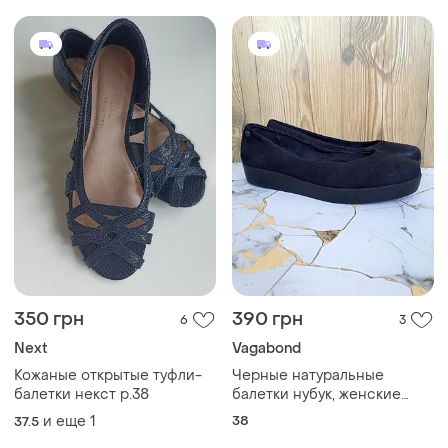
350 грн
390 грн
6
3
Next
Vagabond
Кожаные открытые туфли-
Черные натуральные
балетки некст р.38
балетки нубук, женские
туфли на платформе, лето
и еще
1
38
37.5
деми, р. 38