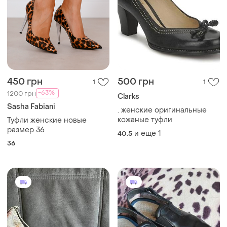
450 грн
500 грн
1
1
-63%
1200 грн
Clarks
Sasha Fabiani
. женские оригинальные
кожаные туфли
Туфли женские новые
размер 36
и еще
1
40.5
36