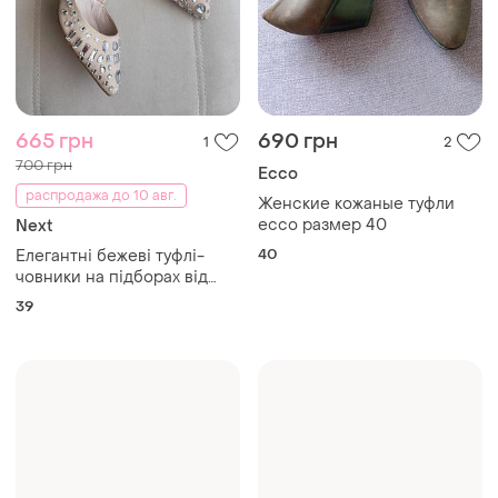
665 грн
690 грн
1
2
700 грн
Ecco
распродажа до 10 авг.
Женские кожаные туфли
ecco размер 40
Next
40
Елегантні бежеві туфлі-
човники на підборах від
бренду next, щедро
39
оздоблені блискучими
декоративними кристалами
💎