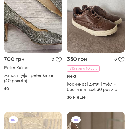
700 грн
350 грн
0
0
Peter Kaiser
315 грн с 10 авг.
Жіночі туфлі peter kaiser
Next
(40 розмір)
Коричневі дитячі туфлі-
40
броги від next 30 розмір
и еще
1
30