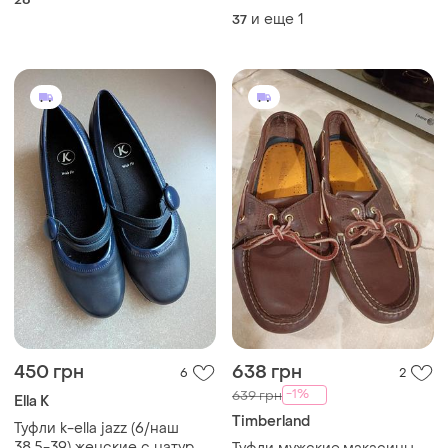
женские лоферы белые с
и еще
1
37
черным, весна осень, р. 37
450 грн
638 грн
6
2
-1%
639 грн
Ella K
Timberland
Туфли k-ella jazz (6/наш
38,5-39) женские с натур.