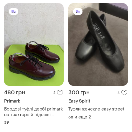
480 грн
300 грн
4
4
Primark
Easy Spirit
Бордові туфлі дербі primark
Туфли женские easy street
на тракторній підошві,
и еще
2
38
розмір 39
39