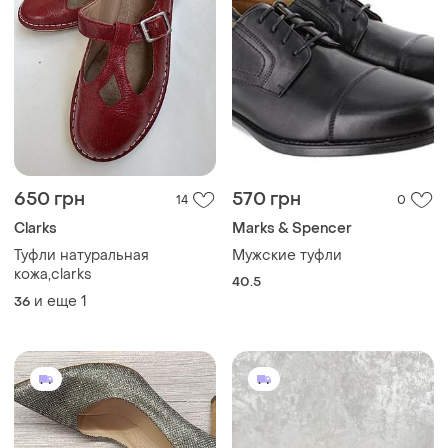
650 грн
570 грн
14
0
Clarks
Marks & Spencer
Туфли натуральная
Мужские туфли
кожа,clarks
40.5
и еще
1
36