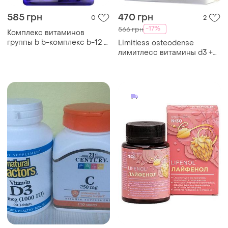
585 грн
470 грн
0
2
-17%
566 грн
Комплекс витаминов
группы b b-комплекс b-12 -
Limitless osteodense
90 таблеток для
лимитлесс витамины d3 +
поддержания энергии и
k2 для здоровья костей
здоровья
30шт. египет оригинал