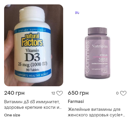
систем, 21st century.
240 грн
650 грн
12
0
Farmasi
Витамин д3 d3 иммунитет,
здоровье крепкие кости и
Желейные витамины для
иммунитет
женского здоровья cycle+
One size
nutriplus, 60 штук nutriplus,
farmasi, 60 штук, 165 г