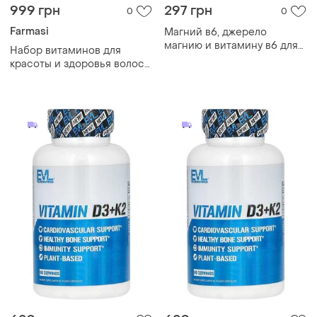
999 грн
297 грн
0
0
Farmasi
Магний в6, джерело
магнию и витамину в6 для
Набор витаминов для
вашего здоровья, 60
красоты и здоровья волос
таблеток
ногтей кожи farmasi
nutriplus | hsn формула
красоты +beauty collagen +
витамин с