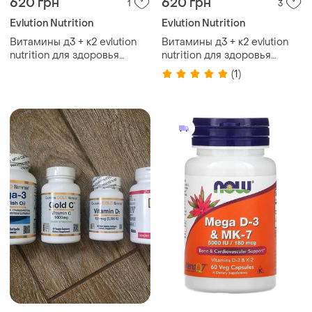
620 грн
620 грн
1
3
Evlution Nutrition
Evlution Nutrition
Витамины д3 + к2 evlution
Витамины д3 + к2 evlution
nutrition для здоровья
nutrition для здоровья
костно-мышечной системы
костно-мышечной системы
(1)
60 вегетарианских капсул
60 вегетарианских капсул