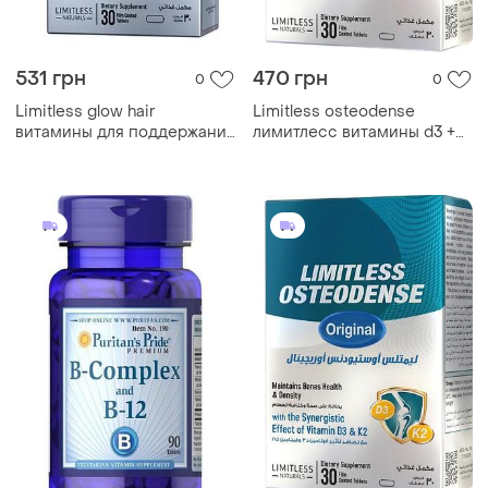
531 грн
470 грн
0
0
Limitless glow hair
Limitless osteodense
витамины для поддержания
лимитлесс витамины d3 +
здоровья волос, кожи и
k2 для здоровья костей
ногтей египет оригинал
30шт. египет оригинал