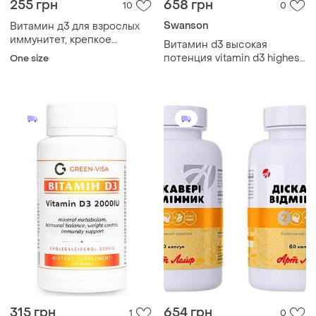
255 грн
658 грн
10
0
Swanson
Витамин д3 для взрослых
иммунитет, крепкое
Витамин d3 высокая
здоровье
потенция vitamin d3 highest
One size
potency 5,000 iu (125 mcg) -
250 sgels для здоровья
костей
315 грн
654 грн
1
0