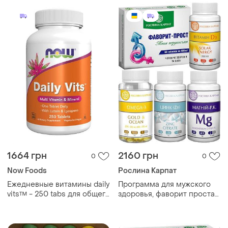
1664 грн
2160 грн
0
0
Now Foods
Рослина Карпат
Ежедневные витамины daily
Программа для мужского
vits™ - 250 tabs для общего
здоровья, фаворит простат,
здоровья
цинк, магний р.к., омега-3,
витамин д3, "рослина
карпат"