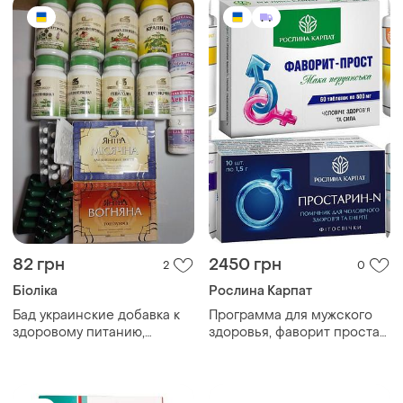
82 грн
2450 грн
2
0
Біоліка
Рослина Карпат
Бад украинские добавка к
Программа для мужского
здоровому питанию,
здоровья, фаворит простат,
растительные витамины
цинк, магний р.к.,
фитосвечи простарин n,
витамин д3, омега-3.