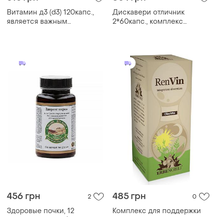
Витамин д3 (d3) 120капс.,
Дискавери отличник
является важным
2*60капс., комплекс
питательным веществом,
витаминов, минералов для
необходимым для здоровья
здоровья подростков,
человека, грин-виза.
артлайф.
456 грн
485 грн
2
0
Здоровые почки, 12
Комплекс для поддержки