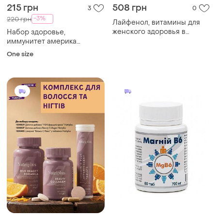
215 грн
508 грн
3
0
-3%
220 грн
Лайфенол, витамины для
женского здоровья в
Набор здоровье,
период менопаузы, 30
иммунитет америка
капсул
витамины
One size