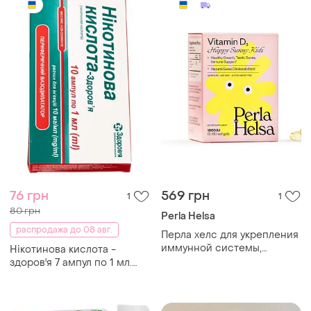
76 грн
569 грн
1
1
80 грн
Perla Helsa
распродажа до 08 авг.
Перла хелс для укрепления
иммунной системы,
Нікотинова кислота -
поддержания здоровья
здоров'я 7 ампул по 1 мл.
костей, зубов и мышц,
вітамін в3 розчин для
витамин д3 1000 iu, perla
ін'єкцій 7 мл
helsa,vitamin d3 1000 mo, 60