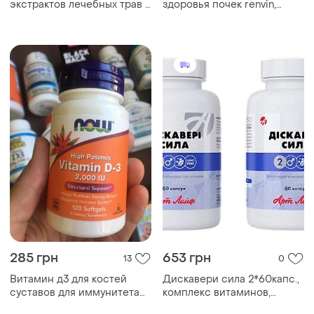
экстрактов лечебных трав и
здоровья почек renvin,
7 главных витаминов для
erbenobili — капли на
здоровья почек, 60 капсул
основе постенницы с
витаминами с и в6, 50 мл
285 грн
653 грн
13
0
Витамин д3 для костей
Дискавери сила 2*60капс.,
суставов для иммунитета
комплекс витаминов,
крепкое здоровье
минералов для