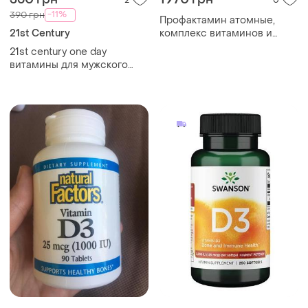
-11%
390 грн
Профактамин атомные,
21st Century
комплекс витаминов и
минералов для здоровья
21st century one day
всего организма атомные
витамины для мужского
здоровья 100 таблеток