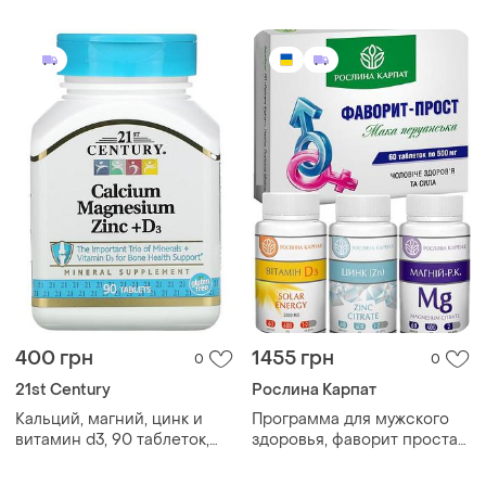
поддержания мужского
здоровья, артлайф.
400 грн
1455 грн
0
0
21st Century
Рослина Карпат
Кальций, магний, цинк и
Программа для мужского
витамин d3, 90 таблеток,
здоровья, фаворит простат,
здоровье костной,
цинк, магний р.к., витамин
мышечной и иммунной
д3, "рослина карпат".