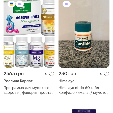
капсул
2565 грн
230 грн
0
0
Рослина Карпат
Himalaya
Программа для мужского
Himalaya sfido 60 табл.
здоровья, фаворит простат,
Конфидо хималая/ мужское
цинк, магний р.к., лецитин
здоровье, витамины, бад
р.к., омега-3, витамин д3,
индия, оригинал
"рослина карпат"