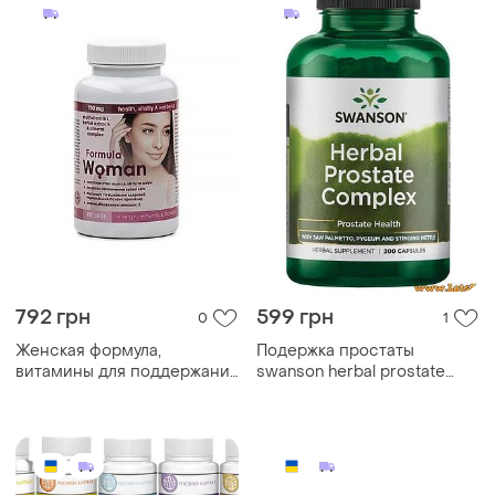
792 грн
599 грн
0
1
Женская формула,
Подержка простаты
витамины для поддержания
swanson herbal prostate
женского здоровья, 120
complex 200 капсул со
капсул
пальметто витамины для
здоровья простаты