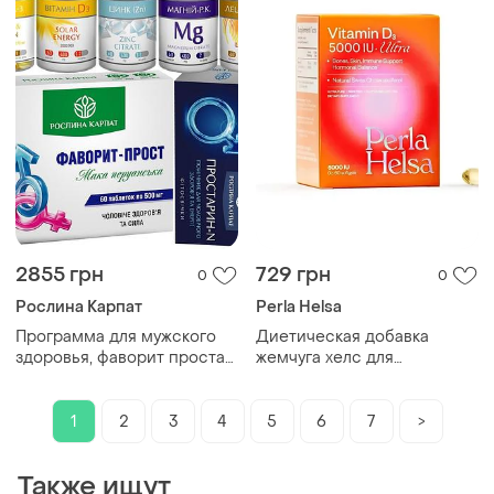
2855 грн
729 грн
0
0
Рослина Карпат
Perla Helsa
Программа для мужского
Диетическая добавка
здоровья, фаворит простат,
жемчуга хелс для
цинк, магний р.к.,
поддержания иммунитета и
фитосвечи простарин n,
здоровья костей с
лецитин р.к., омега-3,
витамином d3 5000 iu ultra,
1
2
3
4
5
6
7
>
витамин д3.
perla helsa, 60 капсул по
300 мг
Также ищут