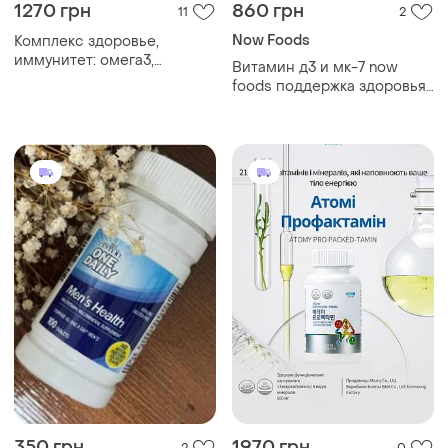
1270 грн
860 грн
11
2
Now Foods
Комплекс здоровье,
иммунитет: омега3,
Витамин д3 и мк-7 now
витамин с, витамин д3,
foods поддержка здоровья
цинк
костей 60 растительных
капсул
350 грн
1970 грн
2
0