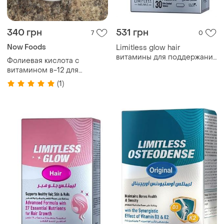
340 грн
531 грн
7
0
Now Foods
Limitless glow hair
витамины для поддержания
Фолиевая кислота с
здоровья волос, кожи и
витамином в-12 для
ногтей египет оригинал
здоровья сердца и сосудов
(1)