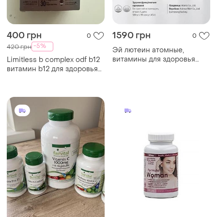
400 грн
1590 грн
0
0
-5%
420 грн
Эй лютеин атомные,
витамины для здоровья
Limitless b complex odf b12
глаз
витамин b12 для здоровья
египет