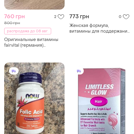
760 грн
773 грн
2
0
800 грн
Женская формула,
витамины для поддержания
распродажа до 08 авг.
женского здоровья, 120
Оригинальные витамины
капсул
fairvital (германия)
феирвитал— комплекс для
здоровья