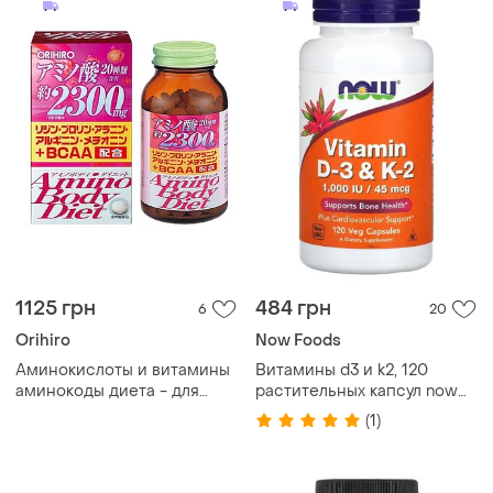
1125 грн
484 грн
6
20
Orihiro
Now Foods
Аминокислоты и витамины
Витамины d3 и k2, 120
аминокоды диета - для
растительных капсул now
спорта похудения красоты
foods
(1)
тела здоровья orihiro на 25
дней