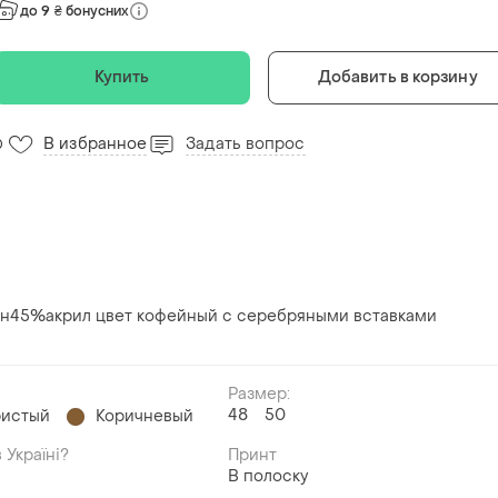
до 9 ₴ бонусних
Купить
Добавить в корзину
В избранное
Задать вопрос
0
тон45%акрил цвет кофейный с серебряными вставками
Размер:
48
50
истый
Коричневый
 Україні?
Принт
В полоску