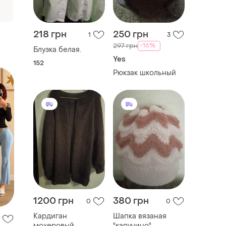
218 грн
250 грн
1
3
-16%
297 грн
Блузка белая.
Yes
152
Рюкзак школьный
1200 грн
380 грн
0
0
Кардиган
Шапка вязаная
мохеровый
"капучино"