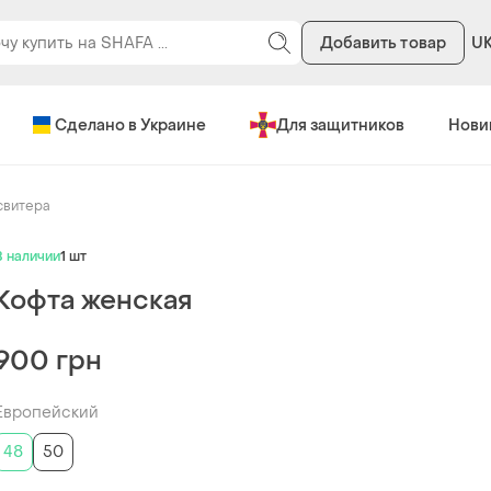
Добавить товар
U
Сделано в Украине
Для защитников
Нови
свитера
В наличии
1 шт
Кофта женская
900 грн
Европейский
48
50