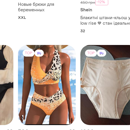
-12%
450 грн
Новые брюки для
беременных
Shein
XXL
Блакитні штани-кльош y
low rise 💙 стан ідеаль
32
TOP
TOP