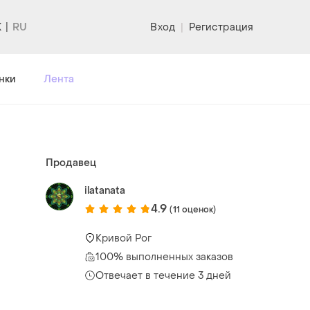
K
Вход
|
Регистрация
нки
Лента
Продавец
ilatanata
4.9
(11 оценок)
Кривой Рог
100% выполненных заказов
Отвечает в течение 3 дней