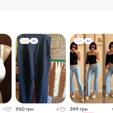
TOP
TOP
950 грн
399 грн
1
0
7