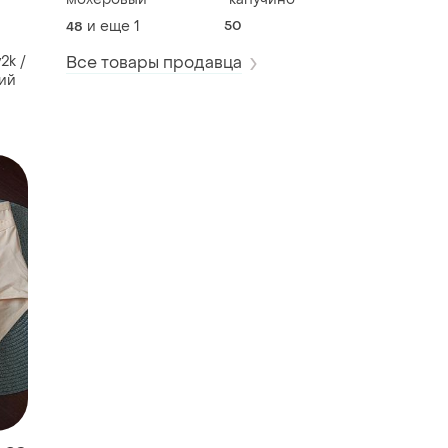
и еще
1
50
48
2k /
Все товары продавца
ний