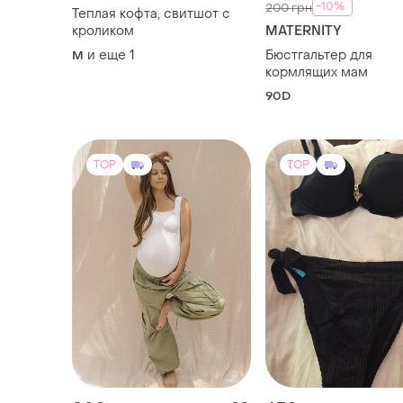
-10%
200 грн
Теплая кофта, свитшот с
кроликом
MATERNITY
и еще
1
Бюстгальтер для
M
кормлящих мам
90D
TOP
TOP