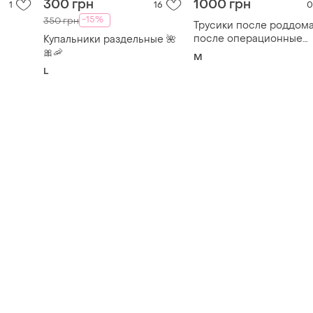
300 грн
1000 грн
1
16
0
-15%
350 грн
Трусики после роддома
после операционные
Купальники раздельные 🌺
поглощающие ultradries
🎀🦐
M
L