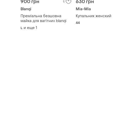
900 грн
630 грн
1
Blanqi
Mia-Mia
Преміальна безшовна
Купальник женский
майка для вагітних blanqi
44
и еще
1
L