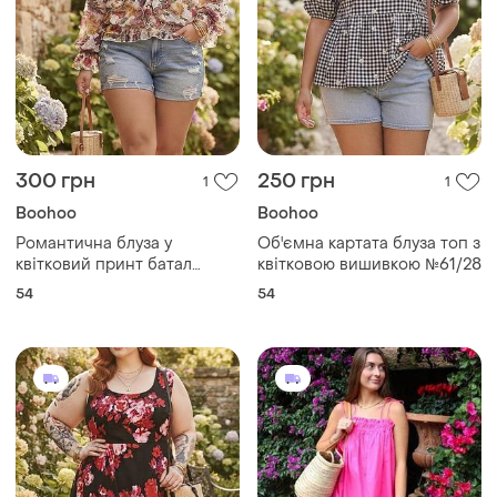
300 грн
250 грн
1
1
Boohoo
Boohoo
Романтична блуза у
Об'ємна картата блуза топ з
квітковий принт батал
квітковою вишивкою №61/28
№416/23
54
54