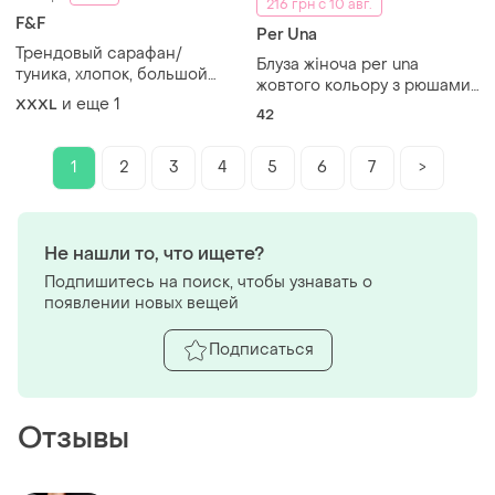
216 грн с 10 авг.
F&F
Per Una
Трендовый сарафан/
Блуза жіноча per una
туника, хлопок, большой
жовтого кольору з рюшами
размер
и еще
1
XXXL
та на завʼзках позаду 100%
42
льон
1
2
3
4
5
6
7
>
Не нашли то, что ищете?
Подпишитесь на поиск, чтобы узнавать о
появлении новых вещей
Подписаться
Отзывы