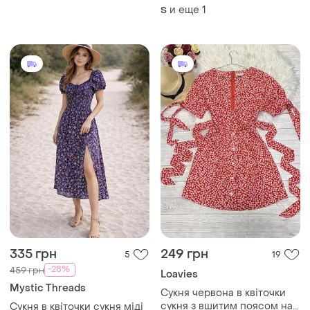
розпродаж
и еще
1
S
335 грн
249 грн
5
19
-28%
459 грн
Loavies
Mystic Threads
Сукня червона в квіточки
сукня з вшитим поясом на
Сукня в квіточки сукня міді