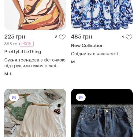
225 грн
485 грн
6
6
-42%
385 грн
New Collection
PrettyLittleThing
Спідниця в наявності.
Сукня трендова з кісточкою
M
під грудьми сукня сексі
плаття plt розпродаж 46 48
M-L