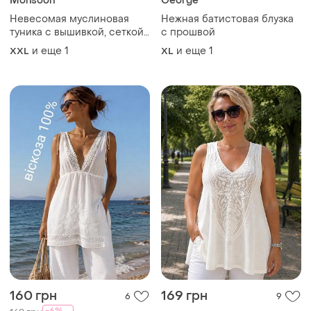
Monsoon
George
Невесомая муслиновая
Нежная батистовая блузка
туника с вышивкой, сеткой,
с прошвой
батал
и еще
1
и еще
1
XXL
XL
160 грн
169 грн
6
9