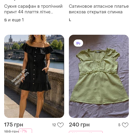
Сукня сарафан в тропічний
Сатиновое атласное платье
принт 44 плаття літнє
вискоза открытая спинка
легеньке розпродаж
и еще
1
L
S
175 грн
240 грн
12
5
-7%
188 грн