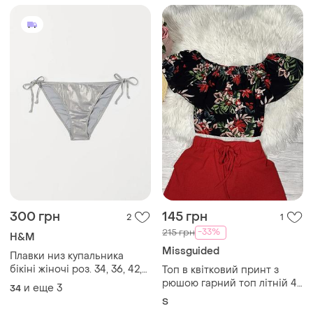
300 грн
145 грн
2
1
-33%
215 грн
H&M
Missguided
Плавки низ купальника
бікіні жіночі роз. 34, 36, 42,
Топ в квітковий принт з
46 від h&m нові
рюшою гарний топ літній 44
и еще
3
34
46
S