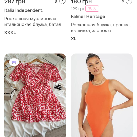
287 грн
180 грн
8
9
-10%
199 грн
Italia Independent.
Falmer Heritage
Роскошная муслиновая
итальянская блузка, батал
Роскошная блузка, прошва,
вышивка, хлопок с
XXXL
открытыми плечами на
XL
лямках