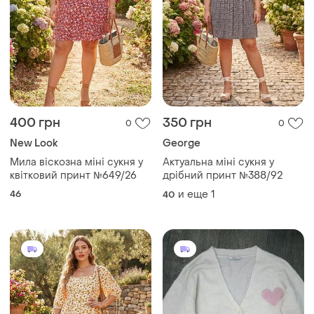
400 грн
350 грн
0
0
New Look
George
Мила віскозна міні сукня у
Актуальна міні сукня у
квітковий принт №649/26
дрібний принт №388/92
46
и еще
1
40