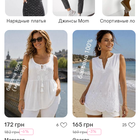
Нарядные платья
Джинсы Mom
Спортивные лос
172 грн
165 грн
6
25
-6%
-3%
182 грн
169 грн