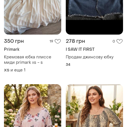
350 грн
278 грн
19
0
Primark
I SAW IT FIRST
Кремовая юбка плиссе
Продам джинсову юбку
миди primark xs - s
34
и еще
1
ХS