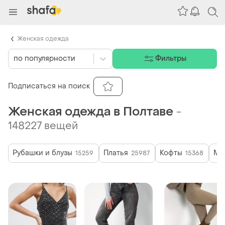
Женская одежда
по популярности
Фильтры
Подписаться на поиск
Женская одежда в Полтаве
-
148227 вещей
Рубашки и блузы
Платья
Кофты
Ма
15259
25987
15368