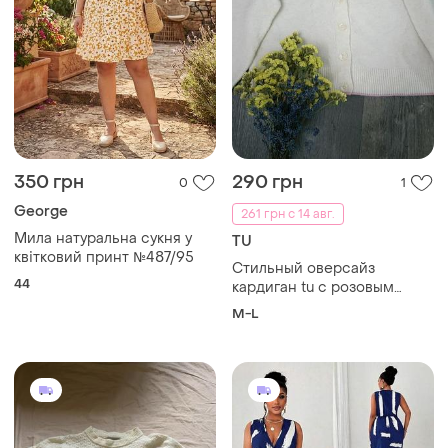
350 грн
290 грн
0
1
George
261 грн с 14 авг.
Мила натуральна сукня у
TU
квітковий принт №487/95
Стильный оверсайз
44
кардиган tu с розовым
сердечком размер м
M-L