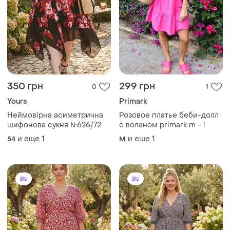
350 грн
299 грн
0
1
Yours
Primark
Неймовірна асиметрична
Розовое платье беби-долл
шифонова сукня №626/72
с воланом primark m - l
и еще
1
и еще
1
54
M