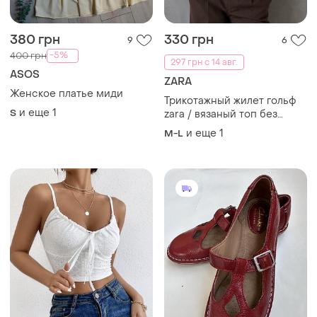
380 грн
330 грн
9
6
-5%
400 грн
297 грн с 14 авг.
ASOS
ZARA
Женское платье миди
Трикотажный жилет гольф
и еще
1
S
zara / вязаный топ без
рукавов zara размер m-xl
и еще
1
M-L