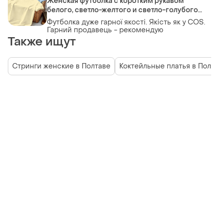
Женская футболка с коротким рукавом
белого, светло-желтого и светло-голубого
цвета. новая, 100% хлопок, размер l. дышащая,
Футболка дуже гарної якості. Якість як у COS.
летняя, повседневная.
Гарний продавець - рекомендую
Также ищут
Стринги женские в Полтаве
Коктейльные платья в Полт