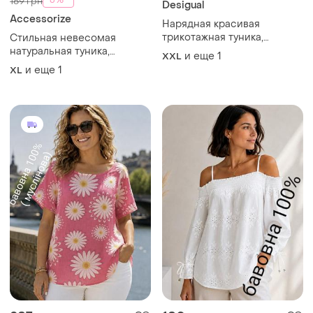
-6%
169 грн
Desigual
Accessorize
Нарядная красивая
трикотажная туника,
Стильная невесомая
украшенная орнаментом,
натуральная туника,
и еще
1
XXL
батал
вышивка, кружево
и еще
1
XL