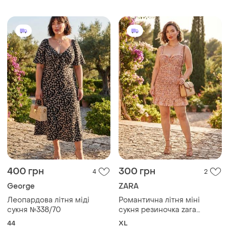
400 грн
300 грн
4
2
George
ZARA
Леопардова літня міді
Романтична літня міні
сукня №338/70
сукня резиночка zara
№81/19
44
XL