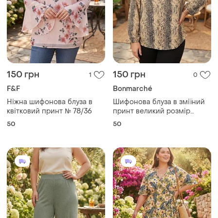
150 грн
150 грн
1
0
F&F
Bonmarché
Ніжна шифонова блуза в
Шифонова блуза в зміїний
квітковий принт № 78/36
принт великий розмір
№104/22
50
50