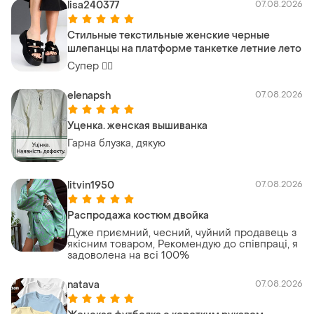
lisa240377
07.08.2026
Стильные текстильные женские черные
шлепанцы на платформе танкетке летние лето
Супер 👍🏻
elenapsh
07.08.2026
Уценка. женская вышиванка
Гарна блузка, дякую
litvin1950
07.08.2026
Распродажа костюм двойка
Дуже приємний, чесний, чуйний продавець з
якісним товаром, Рекомендую до співпраці, я
задоволена на всі 100%
natava
07.08.2026