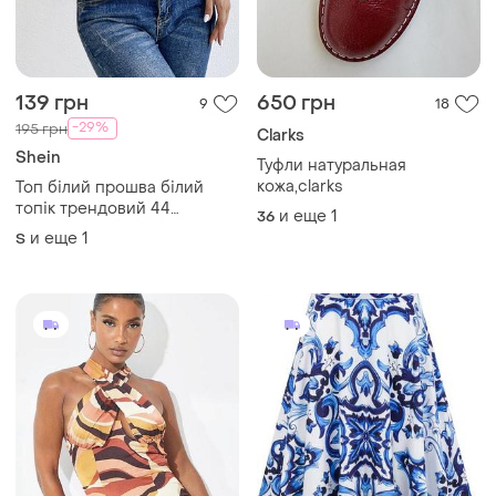
139 грн
650 грн
9
18
-29%
195 грн
Clarks
Shein
Туфли натуральная
кожа,clarks
Топ білий прошва білий
топік трендовий 44
и еще
1
36
розпродаж
и еще
1
S