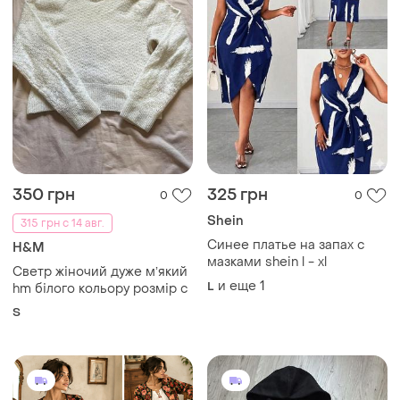
350 грн
325 грн
0
0
Shein
315 грн с 14 авг.
Синее платье на запах с
H&M
мазками shein l - xl
Светр жіночий дуже мʼякий
и еще
1
L
hm білого кольору розмір с
S