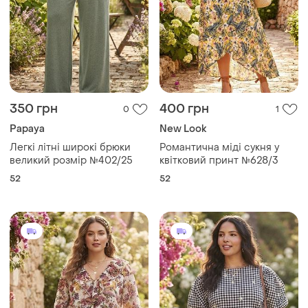
350 грн
400 грн
0
1
Papaya
New Look
Легкі літні широкі брюки
Романтична міді сукня у
великий розмір №402/25
квітковий принт №628/3
52
52