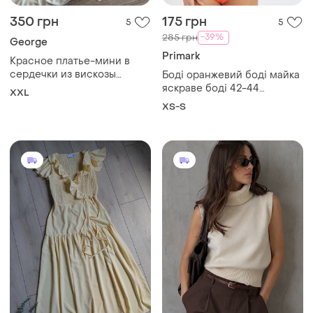
350 грн
175 грн
5
5
-39%
285 грн
George
Primark
Красное платье-мини в
сердечки из вискозы
Боді оранжевий боді майка
george 18 2xl
яскраве боді 42-44
XXL
розпродаж
XS-S