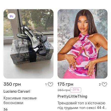
350 грн
175 грн
1
2
-39%
285 грн
Luciano Carvari
PrettyLittleThing
Красивые лаковые
босоножки
Трендовий топ з кісточкою
під грудьми топ сексі 44 46
36