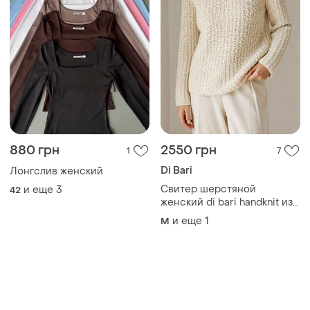
880 грн
2550 грн
1
7
Di Bari
Лонгслив женский
Свитер шерстяной
и еще
3
42
женский di bari handknit из
шерсти мериноса ручная
и еще
1
M
вязкая m l