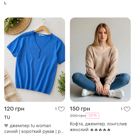
L
120 грн
150 грн
1
1
-25%
200 грн
TU
Кофта, джемпер, лонгслив
💙 джемпер tu woman
женский 🔥🔥🔥🔥🔥
синий | короткий рукав | р.