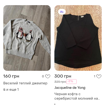
160 грн
300 грн
0
1
-8%
325 грн
Веселий теплий джемпер
Jacqueline de Yong
и еще
1
S
Черная кофта с
серебристой молнией на
спине
L