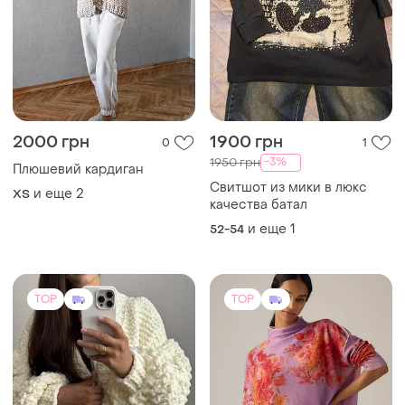
2000 грн
1900 грн
0
1
-3%
1950 грн
Плюшевий кардиган
Свитшот из мики в люкс
и еще
2
ХS
качества батал
и еще
1
52-54
TOP
TOP