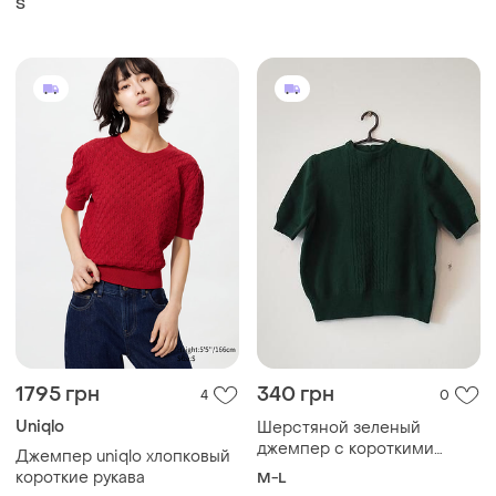
S
безрукавка прямий зара
1795 грн
340 грн
4
0
Uniqlo
Шерстяной зеленый
джемпер с короткими
Джемпер uniqlo хлопковый
рукавами.
короткие рукава
M-L