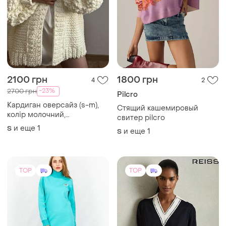
2100 грн
1800 грн
4
2
-23%
2700 грн
Pilcro
Кардиган оверсайз (s-m),
Стящий кашемировый
колір молочний,
свитер pilcro
виготовлений із якісної
и еще
1
S
и еще
1
S
пряжі. ручна робота.
TOP
TOP