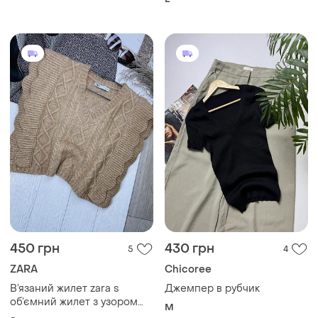
450 грн
430 грн
5
4
ZARA
Chicoree
В’язаний жилет zara s
Джемпер в рубчик
об’ємний жилет з узором
M
косами джемпер