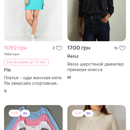
1092 грн
1700 грн
3
16
1150 грн
Reiss
распродажа до 10 авг.
Reiss шерстяной джемпер
премиум-класса
Fila
M
Платье - худи женская мята
fila оверсайз спортивная
трикотажная с воротником
S
гольф s
TOP
TOP