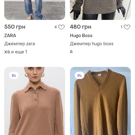
550 грн
480 грн
4
1
ZARA
Hugo Boss
Джемпер zara
Джемпер hugo boss
и еще
1
S
ХS