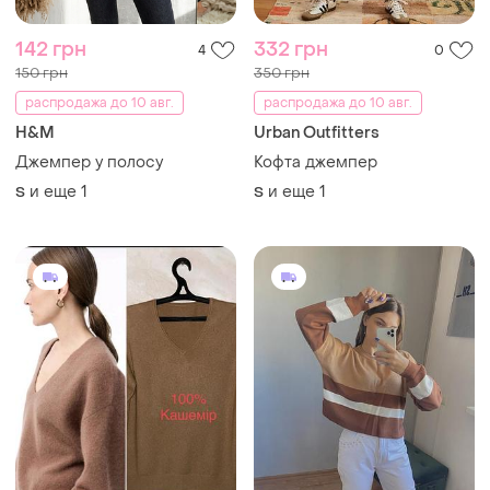
142 грн
332 грн
4
0
150 грн
350 грн
распродажа до 10 авг.
распродажа до 10 авг.
H&M
Urban Outfitters
Джемпер у полосу
Кофта джемпер
и еще
1
и еще
1
S
S