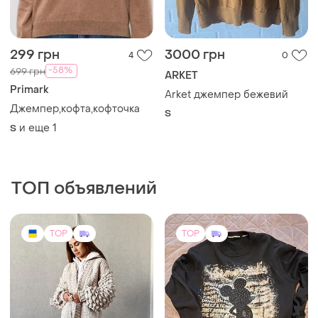
299 грн
3000 грн
4
0
-58%
699 грн
ARKET
Primark
Arket джемпер бежевий
Джемпер,кофта,кофточка
S
и еще
1
S
ТОП объявлений
TOP
TOP