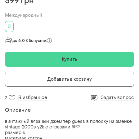
599 грн
Международный
S
до 6.0 ₴ бонусних
Купить
Добавить в корзину
В избранное
Задать вопрос
2
Описание
винтажный вязаный джемпер guess в полоску на змейке
vintage 2000s y2k с стразами 🤎🤍
размер s
материал коттон