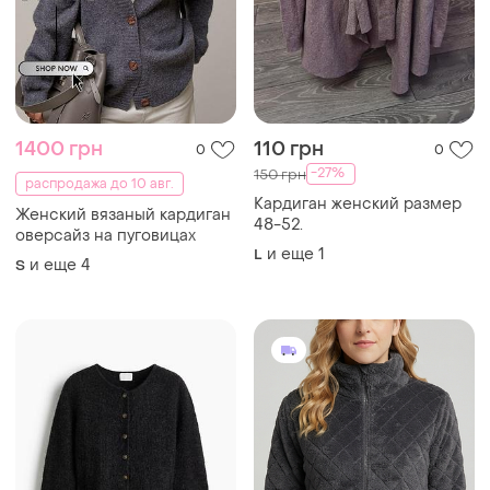
1400 грн
110 грн
0
0
-27%
150 грн
распродажа до 10 авг.
Кардиган женский размер
Женский вязаный кардиган
48-52.
оверсайз на пуговицах
и еще
1
L
и еще
4
S