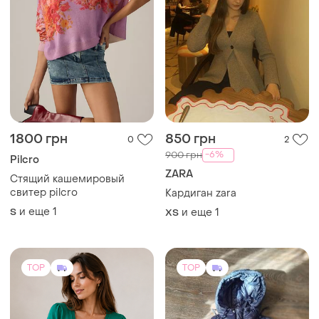
1800 грн
850 грн
0
2
-6%
900 грн
Pilcro
ZARA
Стящий кашемировый
свитер pilcro
Кардиган zara
и еще
1
S
и еще
1
ХS
TOP
TOP