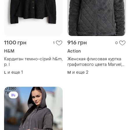
1100 грн
916 грн
1
0
H&M
Action
Кардиган темно-сірий h&m,
Женская флисовая куртка
р. l
графитового цвета Marvel,
размер m, l, xl
и еще
1
и еще
2
L
M