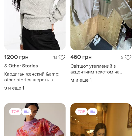
1200 грн
450 грн
13
5
& Other Stories
Світшот утеплений з
акцентним текстом на
Кардиган женский &amp;
спині oversize
other stories шерсть в
и еще
1
M
составе вязаный с запахом
и еще
1
S
s m
TOP
TOP