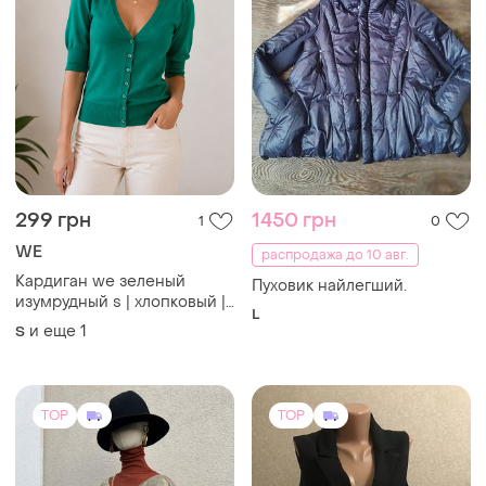
299 грн
1450 грн
1
0
WE
распродажа до 10 авг.
Кардиган we зеленый
Пуховик найлегший.
изумрудный s | хлопковый |
L
короткий рукав | базовый
и еще
1
S
TOP
TOP