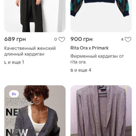
689 грн
900 грн
0
4
Rita Ora x Primark
Качественный женский
длинный кардиган
Фирменный кардиган от
rita ora.
и еще
1
L
и еще
4
S