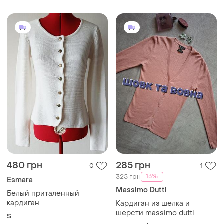
480 грн
285 грн
0
1
-13%
325 грн
Esmara
Massimo Dutti
Белый приталенный
кардиган
Кардиган из шелка и
шерсти massimo dutti
S