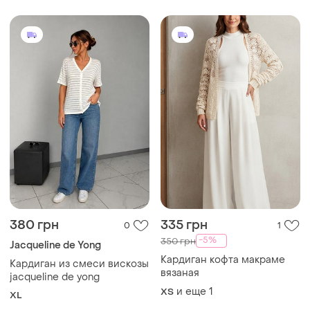
(«травка»).
380 грн
335 грн
0
1
-5%
350 грн
Jacqueline de Yong
Кардиган кофта макраме
Кардиган из смеси вискозы
вязаная
jacqueline de yong
и еще
1
ХS
XL