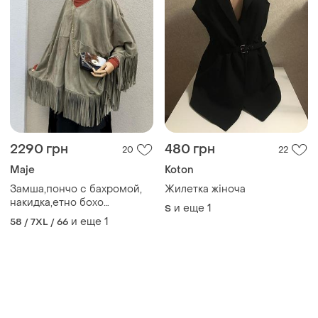
2290 грн
480 грн
20
22
Maje
Koton
Замша,пончо с бахромой,
Жилетка жіноча
накидка,етно бохо
и еще
1
S
стиль,maje , премиум
и еще
1
58 / 7XL / 66
бренд,mage,