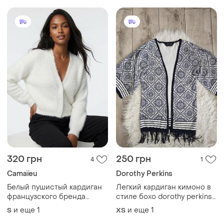
320 грн
250 грн
4
1
Camaïeu
Dorothy Perkins
Белый пушистый кардиган
Легкий кардиган кимоно в
французского бренда
стиле бохо dorothy perkins,
camaïeu без застежек с
размер xs / хлопок
и еще
1
и еще
1
S
ХS
мягкой фактурой под мохер