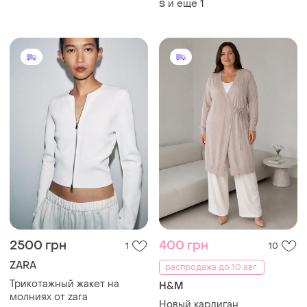
и еще
1
S
2500 грн
400 грн
1
10
ZARA
распродажа до 10 авг.
Трикотажный жакет на
H&M
молниях от zara
Новый кардиган